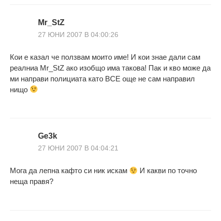
Mr_StZ
27 ЮНИ 2007 В 04:00:26
Кои е казал че ползвам моито име! И кои знае дали сам
реалниа Mr_StZ ако изобщо има такова! Пак и кво може да
ми направи полициата като ВСЕ още не сам направил
нищо
Ge3k
27 ЮНИ 2007 В 04:04:21
Мога да лепна кафто си ник искам
И какви по точно
неща правя?