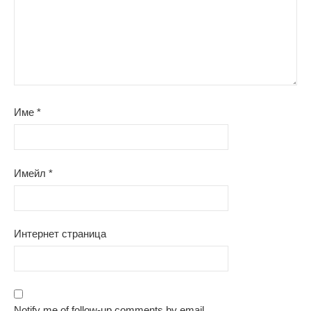
Име
*
Имейл
*
Интернет страница
Notify me of follow-up comments by email.