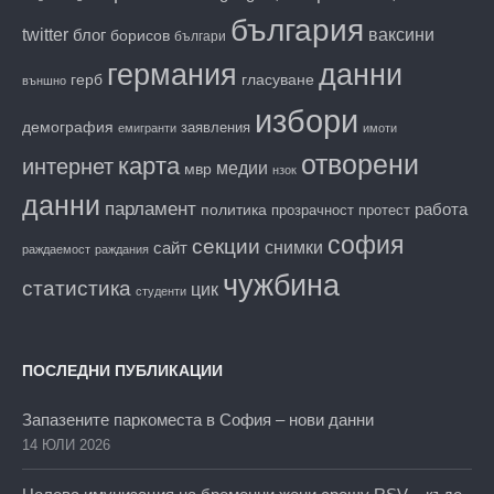
българия
twitter
блог
ваксини
борисов
българи
данни
германия
гласуване
герб
външно
избори
демография
заявления
емигранти
имоти
отворени
карта
интернет
медии
мвр
нзок
данни
парламент
работа
политика
прозрачност
протест
софия
секции
снимки
сайт
раждаемост
раждания
чужбина
статистика
цик
студенти
ПОСЛЕДНИ ПУБЛИКАЦИИ
Запазените паркоместа в София – нови данни
14 ЮЛИ 2026