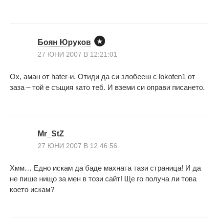
Боян Юруков
27 ЮНИ 2007 В 12:21:01
Ох, аман от hater-и. Отиди да си злобееш с lokofen1 от
заза – той е същия като теб. И вземи си оправи писането.
Mr_StZ
27 ЮНИ 2007 В 12:46:56
Хмм… Едно искам да баде махната тази страница! И да
не пише нищо за мен в този сайт! Ще го получа ли това
което искам?