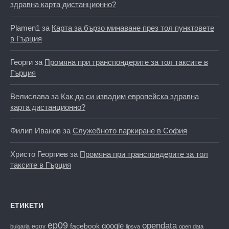
здравна карта дистанционно?
Plamen1
за
Карта за бързо минаване през тол пунктовете
в Гърция
Георги
за
Промяна при транспондерите за тол таксите в
Гърция
Велислава
за
Как да си извадим европейска здравна
карта дистанционно?
Филип Иванов
за
Служебното паркиране в София
Христо Георгиев
за
Промяна при транспондерите за тол
таксите в Гърция
ЕТИКЕТИ
ep09
opendata
facebook
google
egov
bulgaria
lipsva
open data