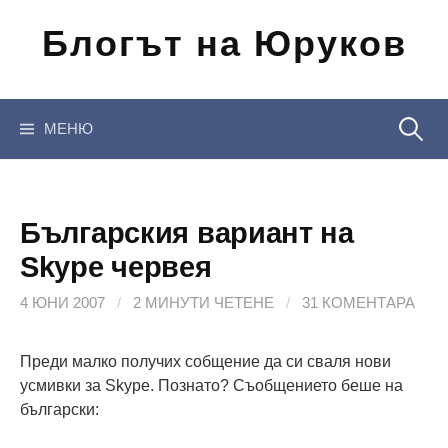
Отиди
Блогът на Юруков
на
съдържанието
Търсен
МЕНЮ
за:
Българския вариант на
Skype червея
4 ЮНИ 2007
/
2 МИНУТИ ЧЕТЕНЕ
/
31 КОМЕНТАРА
Преди малко получих собщение да си сваля нови
усмивки за Skype. Познато? Съобщението беше на
български: