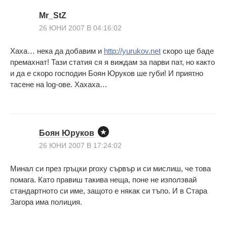
Mr_StZ
26 ЮНИ 2007 В 04:16:02
Xaxa… нека да добавим и
http://yurukov.net
скоро ще баде
премахнат! Тази статия ся я виждам за парви пат, но както
и да е скоро господин Боян Юруков ше губи! И прияτно
тасене на log-ове. Xaxaxa…
Боян Юруков
26 ЮНИ 2007 В 17:24:02
Минал си през гръцки proxy сървър и си мислиш, че това
помага. Като правиш такива неща, поне не използвай
стандартното си име, защото е някак си тъпо. И в Стара
Загора има полиция.