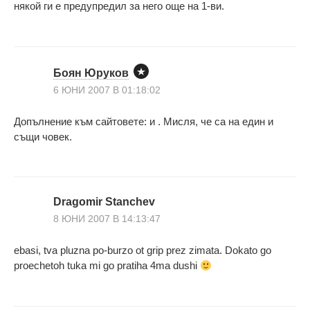
някой ги е предупредил за него още на 1-ви.
Боян Юруков
6 ЮНИ 2007 В 01:18:02
Допълнение към сайтовете: и . Мисля, че са на един и
същи човек.
Dragomir Stanchev
8 ЮНИ 2007 В 14:13:47
ebasi, tva pluzna po-burzo ot grip prez zimata. Dokato go
proechetoh tuka mi go pratiha 4ma dushi