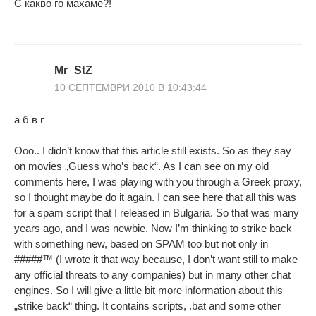
С какво го махаме?!
Mr_StZ
10 СЕПТЕМВРИ 2010 В 10:43:44
а б в г
Ooo.. I didn’t know that this article still exists. So as they say
on movies „Guess who’s back“. As I can see on my old
comments here, I was playing with you through a Greek proxy,
so I thought maybe do it again. I can see here that all this was
for a spam script that I released in Bulgaria. So that was many
years ago, and I was newbie. Now I’m thinking to strike back
with something new, based on SPAM too but not only in
#####™ (I wrote it that way because, I don’t want still to make
any official threats to any companies) but in many other chat
engines. So I will give a little bit more information about this
„strike back“ thing. It contains scripts, .bat and some other