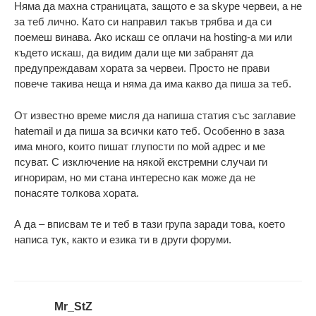
Няма да махна страницата, защото е за skype червеи, а не
за теб лично. Като си направил такъв трябва и да си
поемеш винава. Ако искаш се оплачи на hosting-а ми или
където искаш, да видим дали ще ми забранят да
предупреждавам хората за червеи. Просто не прави
повече такива неща и няма да има какво да пиша за теб.
От известно време мисля да напиша статия със заглавие
hatemail и да пиша за всички като теб. Особенно в заза
има много, които пишат глупости по мой адрес и ме
псуват. С изключение на някой екстремни случаи ги
игнорирам, но ми стана интересно как може да не
понасяте толкова хората.
А да – вписвам те и теб в тази група заради това, което
написа тук, както и езика ти в други форуми.
Mr_StZ