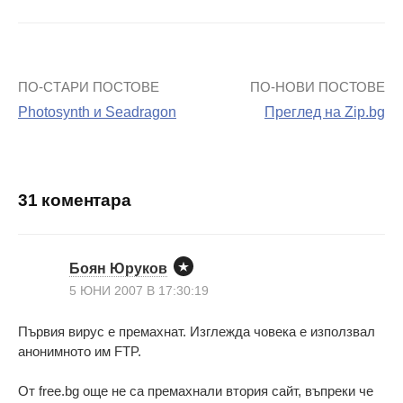
ПО-СТАРИ ПОСТОВЕ
ПО-НОВИ ПОСТОВЕ
Навигация
Photosynth и Seadragon
Преглед на Zip.bg
на
поста
31 коментара
Боян Юруков
5 ЮНИ 2007 В 17:30:19
Първия вирус е премахнат. Изглежда човека е използвал
анонимното им FTP.
От free.bg още не са премахнали втория сайт, въпреки че