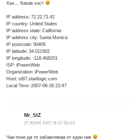
Xax… Какав хост
IP address: 72.22.71.42
IP country: United States
IP address state: California
IP address city: Santa Monica
IP postcode: 90405
IP latitude: 34.011902
IP longitude: -118.468201
ISP: iPowerWeb
Organization: iPowerWeb
Host: st87.startlogic.com
Local Time: 2007-06-26 22:47
Mr_StZ
27 ЮНИ 2007 В 07:50:03
Чаи поне да те забавлявам от един ник