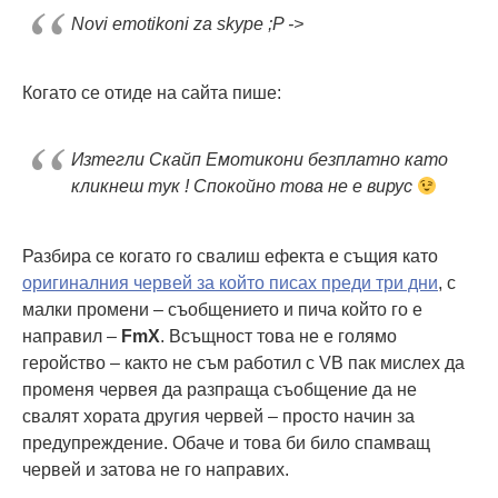
Novi emotikoni za skype ;P ->
Когато се отиде на сайта пише:
Изтегли Скайп Емотикони безплатно като
кликнеш тук ! Спокойно това не е вирус
Разбира се когато го свалиш ефекта е същия като
оригиналния червей за който писах преди три дни
, с
малки промени – съобщението и пича който го е
направил –
FmX
. Всъщност това не е голямо
геройство – както не съм работил с VB пак мислех да
променя червея да разпраща съобщение да не
свалят хората другия червей – просто начин за
предупреждение. Обаче и това би било спамващ
червей и затова не го направих.