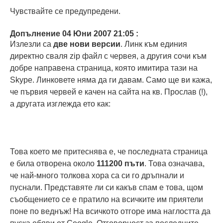
Чувствайте се предупредени.
Допълнение
04 Юни 2007 21:05 :
Излезли са
две нови версии
. Линк към единия
директно сваля zip файл с червея, а другия сочи към
добре направена страница, която имитира тази на
Skype. Линковете няма да ги давам. Само ще ви кажа,
че първия червей е качен на сайта на кв. Прослав (!),
а другата изглежда ето как:
Това което ме притеснява е, че последната страница
е била отворена около
111200 пъти
. Това означава,
че най-много толкова хора са си го дръпнали и
пуснали. Представяте ли си какъв спам е това, щом
съобщението се е пратило на всичките им приятели
поне по веднъж! На всичкото отгоре има наглостта да