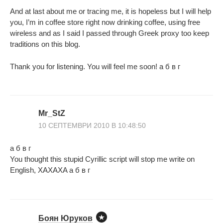
And at last about me or tracing me, it is hopeless but I will help
you, I’m in coffee store right now drinking coffee, using free
wireless and as I said I passed through Greek proxy too keep
traditions on this blog.
Thank you for listening. You will feel me soon! а б в г
Mr_StZ
10 СЕПТЕМВРИ 2010 В 10:48:50
а б в г
You thought this stupid Cyrillic script will stop me write on
English, XAXAXA а б в г
Боян Юруков