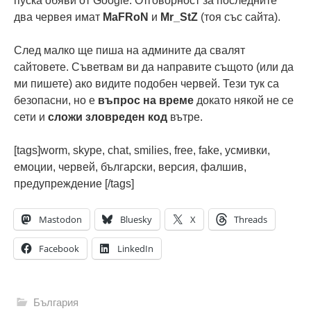
пуска обяви от Google. Отговорност за последните
два червея имат
MaFRoN
и
Mr_StZ
(тоя със сайта).
След малко ще пиша на админите да свалят
сайтовете. Съветвам ви да направите същото (или да
ми пишете) ако видите подобен червей. Тези тук са
безопасни, но е
въпрос на време
докато някой не се
сети и
сложи зловреден код
вътре.
[tags]worm, skype, chat, smilies, free, fake, усмивки,
емоции, червей, български, версия, фалшив,
предупреждение [/tags]
Mastodon
Bluesky
X
Threads
Facebook
LinkedIn
България