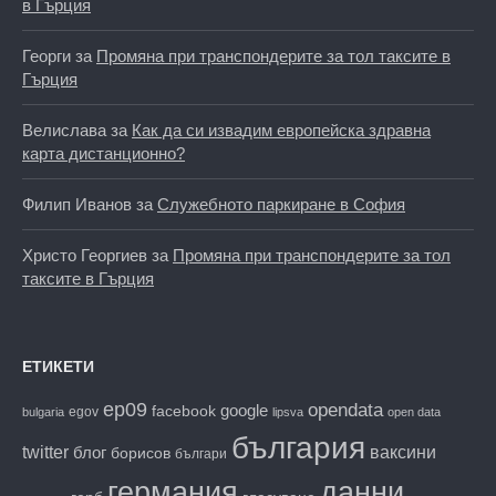
в Гърция
Георги
за
Промяна при транспондерите за тол таксите в
Гърция
Велислава
за
Как да си извадим европейска здравна
карта дистанционно?
Филип Иванов
за
Служебното паркиране в София
Христо Георгиев
за
Промяна при транспондерите за тол
таксите в Гърция
ЕТИКЕТИ
ep09
opendata
facebook
google
egov
bulgaria
lipsva
open data
българия
twitter
блог
ваксини
борисов
българи
данни
германия