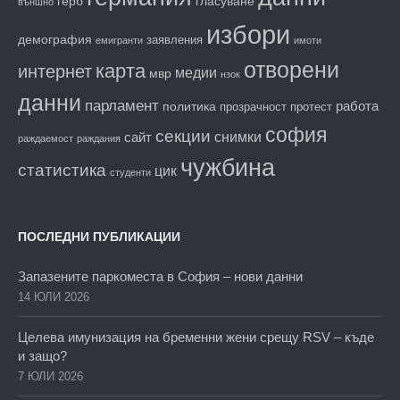
гласуване
герб
външно
избори
демография
заявления
емигранти
имоти
отворени
карта
интернет
медии
мвр
нзок
данни
парламент
работа
политика
прозрачност
протест
софия
секции
снимки
сайт
раждаемост
раждания
чужбина
статистика
цик
студенти
ПОСЛЕДНИ ПУБЛИКАЦИИ
Запазените паркоместа в София – нови данни
14 ЮЛИ 2026
Целева имунизация на бременни жени срещу RSV – къде
и защо?
7 ЮЛИ 2026