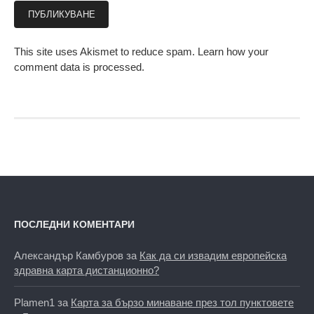
This site uses Akismet to reduce spam.
Learn how your
comment data is processed.
ПОСЛЕДНИ КОМЕНТАРИ
Александър Камбуров
за
Как да си извадим европейска
здравна карта дистанционно?
Plamen1
за
Карта за бързо минаване през тол пунктовете