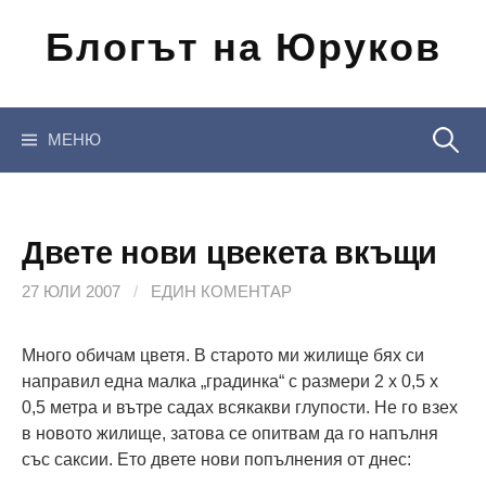
Отиди
Блогът на Юруков
на
съдържанието
Търсен
МЕНЮ
за:
Двете нови цвекета вкъщи
27 ЮЛИ 2007
/
ЕДИН КОМЕНТАР
Много обичам цветя. В старото ми жилище бях си
направил една малка „градинка“ с размери 2 х 0,5 х
0,5 метра и вътре садах всякакви глупости. Не го взех
в новото жилище, затова се опитвам да го напълня
със саксии. Ето двете нови попълнения от днес: