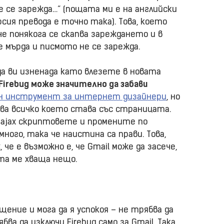
е се зарежда…“ (пощата ми е на английски
рсия превода е точно така). Това, което
че понякога се скапва зареждането и в
е мърда и писмото не се зарежда.
а ви изненада като влезете в новата
Firebug може значително да забави
н инструмент за интернет дизайнери
, но
азва всичко което става със страницата.
т ajax скриптовете и промените по
много, така че наистина са прави. Това,
 че е възможно е, че Gmail може да засече,
ята ме хваща нещо.
ение и мога да я успокоя – не трябва да
ва да изключи Firebug само за Gmail. Така