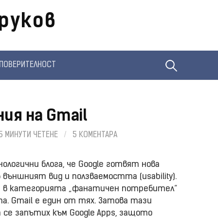
руков
Търсене
ПОВЕРИТЕЛНОСТ
за:
ия на Gmail
5 МИНУТИ ЧЕТЕНЕ
/
5 КОМЕНТАРА
ологични блога, че Google готвят нова
в външният вид и ползваемостта (usability).
ам в категорията „фанатичен потребител“
та. Gmail е един от тях. Затова тази
а се запътих към Google Apps, защото