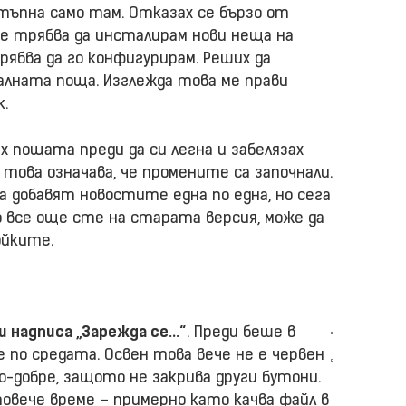
тъпна само там. Отказах се бързо от
че трябва да инсталирам нови неща на
рябва да го конфигурирам. Реших да
алната поща. Изглежда това ме прави
к.
 пощата преди да си легна и забелязах
е това означава, че промените са започнали.
а добавят новостите една по една, но сега
ко все още сте на старата версия, може да
ойките.
и надписа „Зарежда се…“
. Преди беше в
е по средата. Освен това вече не е червен
 по-добре, защото не закрива други бутони.
повече време – примерно като качва файл в