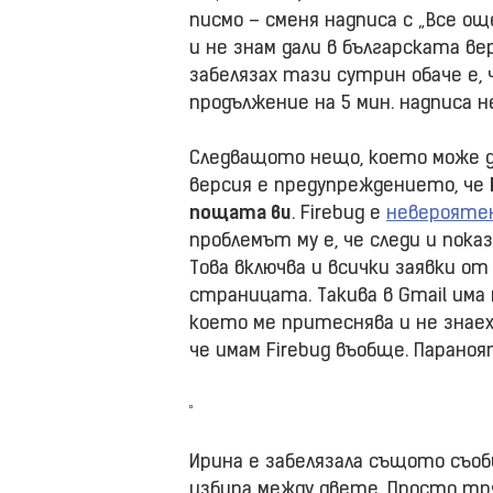
писмо – сменя надписа с „Все ощ
и не знам дали в българската ве
забелязах тази сутрин обаче е, 
продължение на 5 мин. надписа н
Следващото нещо, което може д
версия е предупреждението, че
пощата ви
. Firebug е
неверояте
проблемът му е, че следи и пок
Това включва и всички заявки о
страницата. Такива в Gmail има 
което ме притеснява и не знаех,
че имам Firebug въобще. Парано
Ирина е забелязала същото съобщ
избира между двете. Просто тряб