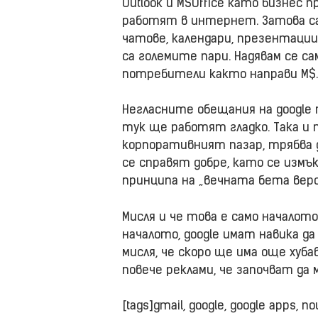
Outlook и MSOffice като бизнес 
работят в интернет. Затова са
чатове, календари, презентации
са големите пари. Надявам се с
потребители както направи M$.
Негласните обещания на google т
тук ще работят гладко. Така и
корпоративният пазар, трябва 
се справят добре, като се измъ
принципа на „вечната бета верс
Мисля и че това е само началот
началото, google имат навика д
мисля, че скоро ще има още хуба
повече реклами, че започват да
[tags]gmail, google, google apps, 