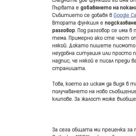
Следните две функции ги има от
Първата е
добавянето на покан
Събитието се добавя в
Google C
Втората функция е
подсказван
разговор
. Под разговор се има 
тема. Примерно ако сте част от
някой. Докато пишете писмото н
неудобна ситуация или просто 
надпис, че някой е писал преди в
страницата.
Това, което аз искам да видя в 
получаването на ново съобщение
клипове. За жалост може въобще 
За сега общата ми преценка за