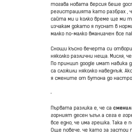
тогава новата версия беше дос
регистрацията като разбрах , 
сайта ми и колко време ще ми т
изчакам докато я пуснат в норм
малко по-малко вманиачен все па
Снощи късно вечерта си отворих
няколко различни неща. Мисля, ч
По принцип google имат навика д
са сложили няколко наведнъж. А
я смените от бутона до настр
Първата разлика е, че са
сменил
горният десен ъгъл а сега е гор
все едно, че има грешка. Така е
Още повече, че като за застои 