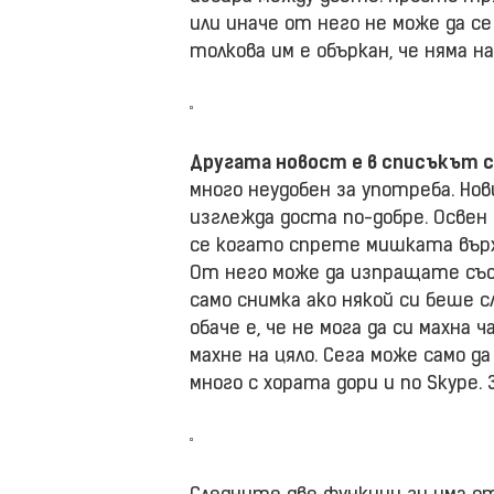
или иначе от него не може да с
толкова им е объркан, че няма на
Другата новост е в списъкът 
много неудобен за употреба. Нов
изглежда доста по-добре. Освен 
се когато спрете мишката върх
От него може да изпращате съо
само снимка ако някой си беше 
обаче е, че не мога да си махна 
махне на цяло. Сега може само да
много с хората дори и по Skype