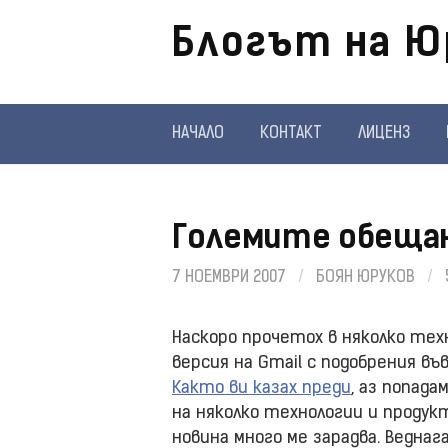
Отиди
Блогът на Ю
на
съдържанието
НАЧАЛО
КОНТАКТ
ЛИЦЕНЗ
Големите обещан
7 НОЕМВРИ 2007
/
БОЯН ЮРУКОВ
/
Наскоро прочетох в няколко техн
версия на Gmail с подобрения въ
Както ви казах преди
, аз попад
на няколко технологии и продук
новина много ме зарадва. Веднаг