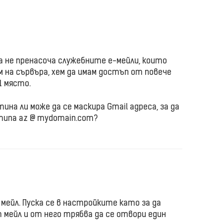
а не пренасоча служебните е-мейли, които
ам на сървъра, хем да имам достъп от повече
1 място.
ина ли може да се маскира Gmail адреса, за да
типа az @ mydomain.com?
мейл. Пуска се в настройките като за да
т мейл и от него трябва да се отвори един