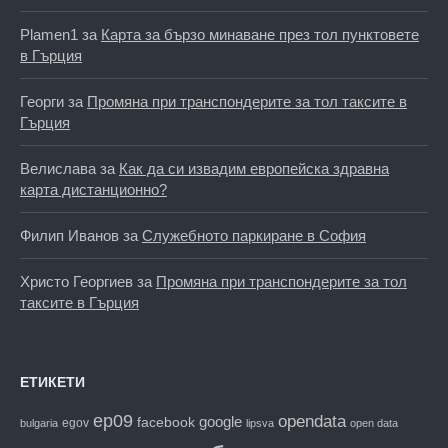
Plamen1
за
Карта за бързо минаване през тол пунктовете
в Гърция
Георги
за
Промяна при транспондерите за тол таксите в
Гърция
Велислава
за
Как да си извадим европейска здравна
карта дистанционно?
Филип Иванов
за
Служебното паркиране в София
Христо Георгиев
за
Промяна при транспондерите за тол
таксите в Гърция
ЕТИКЕТИ
ep09
opendata
facebook
google
egov
bulgaria
lipsva
open data