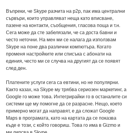
Въпреки, че Skype разчита на p2p, пак има централни
сървъри, които управляват неща като вписване,
пазене на контакти, съобщения, гласова поща и т.н.
Сега може да сте забелязали, че са доста бавни и
често неточни. На мен ми се налага да използвам
Skype на поне два различни компютъра. Когато
променя настройките или списъка с абонати на
единия, често ми се случва на другият да се появят
след ден.
Платените услуги сега са евтини, но не популярни.
Както казах, на Skype му трябва сериозен маркетинг, а
Google го може това. Интегрирайки го в останалите си
системи ще му помогне да се разрасне. Нещо, което
примерно могат да направят, е да сложат Google
Maps в програмата, като на картата да се показва
къде е този, с който говориш. Това го има в Gizmo и
ми липсва в Skype.