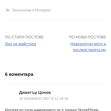
Технологии и Интернет
ПО-СТАРИ ПОСТОВЕ
ПО-НОВИ ПОСТОВЕ
Навигация
Ден на майстора
Невероятно мото и
на
последствията му
поста
6 коментара
Димитър Цонев
20 НОЕМВРИ 2007 В 12:49:32
Интересно дали намерението не е заради SkypePhone,