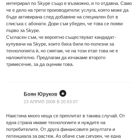
интегрирал по Skype също е възможно, и то отдавна. Само
че е дело на трети производители: услуга, която може да
бъде активирана след добавяне на специален бот в
списъка с абонати. Дори съм убеден, че това се появи
първо за Skype.
Съгласен съм, че вероятно съществуват кандидат-
купувачи на Skype, които биха били по-полезни за
технологията ѝ, но смятам, че на този етап това не е
наложително. Предлагам да изчакаме второто
тримесечие, за да оценим това.
Боян Юруков
23 АПРИЛ 2008 В 20:53:07
Наистина много неща се преплитат в такива случай. От
една страна имаме технологиите и нуждите на
потребителите. От друга финансовите резултати и
потенциала за растеж. Аз обаче съм сигурен, че една