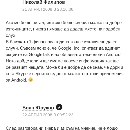
Николай Филипов
21 АПРИЛ 2008 В 23:16:08
Ако ме беше питал, или ако беше сверил малко по-добре
източниците, никога нямаше да дадеш място на подобен
слух.
В близката 1 финансова година това е изключено да се
случи. Съвсем ясно е, че Google, Inc. опитват да вдигнат
акциите на GoogleTalk и на обявената технология Android.
Нека дойде юли и ще имаме повече информация как ще
се развият нещата. Може би е добре да се знае, че дори и
сега Skype е вероятно едно от малкото готови приложения
за Android.
Боян Юруков
22 АПРИЛ 2008 В 09:52:23
След разговора ни вчера и аз съм на мнение, че е лошо