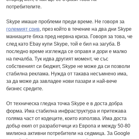
потребителите.
Skype имаше проблеми преди време. Не говоря за
големият срив
, през който в течение на два дни Skype
маниаците бяха пред нервна криза. Говоря за това, че
след като Ebay купи Skype, той е бил на загуба. В
последно време изглежда се оправя и дори е малко
на печалба. Тук идва другият момент, че със
собственият си бюджет, Skype не може да си позволи
стабилна реклама. Нужда от такава несъмнено има,
за да може да завладее нови пазари и най-вече
бизнес средите.
От техническа гледна точка Skype е в доста добра
форма. Има стабилна инфраструктура и притежава
голяма част от кодеците, които използва. Има доста
добър екип от разработчици из Европа и между 50-80
милиона активни потребители на седмица. За Google