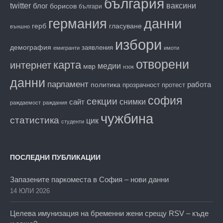
българия
twitter
блог
ваксини
борисов
българи
данни
германия
гласуване
герб
външно
избори
демография
заявления
емигранти
имоти
отворени
карта
интернет
медии
мвр
нзок
данни
парламент
работа
политика
прозрачност
протест
софия
секции
снимки
сайт
раждаемост
раждания
чужбина
статистика
цик
студенти
ПОСЛЕДНИ ПУБЛИКАЦИИ
Запазените паркоместа в София – нови данни
14 ЮЛИ 2026
Целева имунизация на бременни жени срещу RSV – къде