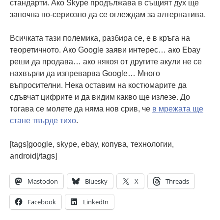
стандарти. Ако Skype продължава в същият дух ще
започна по-сериозно да се оглеждам за алтернатива.
Всичката тази полемика, разбира се, е в кръга на
теоретичното. Ако Google заяви интерес… ако Ebay
реши да продава… ако някоя от другите акули не се
нахвърли да изпреварва Google… Много
въпросителни. Нека оставим на костюмарите да
сдъвчат цифрите и да видим какво ще излезе. До
тогава се молете да няма нов срив, че
в мрежата ще
стане твърде тихо
.
[tags]google, skype, ebay, копува, технологии,
android[/tags]
Mastodon
Bluesky
X
Threads
Facebook
LinkedIn