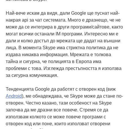
Най-вече искам да видя, дали Google ще пуснат най-
накрая api за чат системата. Много е дразнещо, че не
може да се интегрира в други програми/сайтове, както
могат всички останали IM програми. Интересно ми е
дали и колко достъп до мрежата ще дадат на външни
лица. В момента Skype има стриктна политика да не
издава никаква информация. Мрежата е толкова
тайна и сигурна, че полицията в Европа има
проблеми с това. Изглежда престъпността я използва
за сигурна комуникация.
Тенденцията Google да работят с отворен код (виж
Android
), ме обнадеждава, че Skype може да стане по-
отворен. Честно казано, тази особеност на Skype
започва да ме дразни все повече. Стремя се да
използвам колкото се може повече програми с
отворен код или поне, които използват отворени