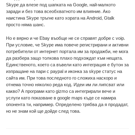
Skype да влезе под шапката на Google, най-малкото
заради и без това всеобхватното им влияние. Ако
наистина Skype тръгне като хората на Android, Gtalk
просто няма шанс.
Но е вярно и че Ebay въобще не се справят добре с voip.
При условие, че Skype има повече регистрирани и активни
потребители от интернет портала им за продажби, не мога
да разбера защо толкова плахо подхождат към нещата.
Единственото, което са въвели като интеграция е бутон за
изпращане на пари с paypal и иконка за skype статус на
сайта им. При това последното го сложиха наскоро и
отнема точно няколко реда код. Идеи им ли липсват или
какво? А програми като gizmo са интегрирали вече и
услуги като показване в google maps къде се намира
опонента ти, например. Определено трябва да я продадат,
но не знам кой ще дойде след това.