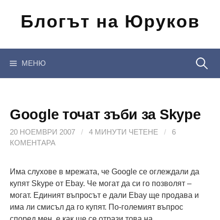
Отиди
Блогът на Юруков
на
съдържанието
Търсен
МЕНЮ
за:
Google точат зъби за Skype
20 НОЕМВРИ 2007
/
4 МИНУТИ ЧЕТЕНЕ
/
6
КОМЕНТАРА
Има слухове в мрежата, че Google се оглеждали да
купят Skype от Ebay. Че могат да си го позволят –
могат. Единият въпросът е дали Ebay ще продава и
има ли смисъл да го купят. По-големият въпрос
според мен, е как ще се отрази това на