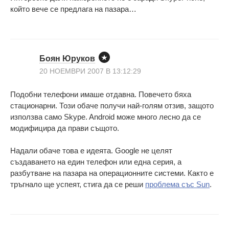
който вече се предлага на пазара…
Боян Юруков
20 НОЕМВРИ 2007 В 13:12:29
Подобни телефони имаше отдавна. Повечето бяха
стационарни. Този обаче получи най-голям отзив, защото
използва само Skype. Android може много лесно да се
модифицира да прави същото.
Надали обаче това е идеята. Google не целят
създаването на един телефон или една серия, а
разбутване на пазара на операционните системи. Както е
тръгнало ще успеят, стига да се реши
проблема със Sun
.