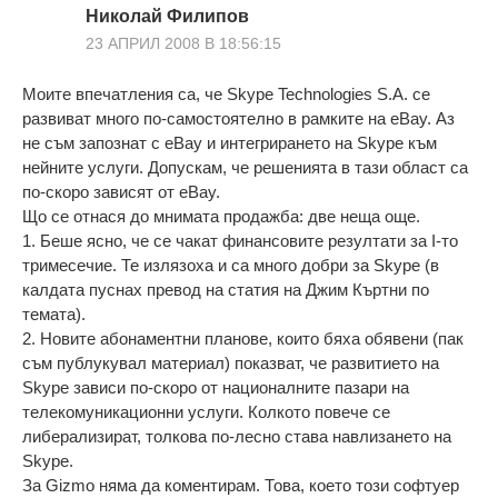
Николай Филипов
23 АПРИЛ 2008 В 18:56:15
Моите впечатления са, че Skype Technologies S.A. се
развиват много по-самостоятелно в рамките на eBay. Аз
не съм запознат с еBay и интегрирането на Skype към
нейните услуги. Допускам, че решенията в тази област са
по-скоро зависят от eBay.
Що се отнася до мнимата продажба: две неща още.
1. Беше ясно, че се чакат финансовите резултати за I-то
тримесечие. Те излязоха и са много добри за Skype (в
калдата пуснах превод на статия на Джим Къртни по
темата).
2. Новите абонаментни планове, които бяха обявени (пак
съм публукувал материал) показват, че развитието на
Skype зависи по-скоро от националните пазари на
телекомуникационни услуги. Колкото повече се
либерализират, толкова по-лесно става навлизането на
Skype.
За Gizmo няма да коментирам. Това, което този софтуер