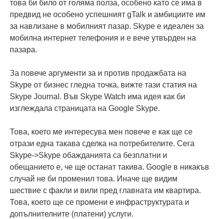
това би било от голяма полза, особено като се има в
предвид не особено успешният gTalk и амбициите им
за навлизане в мобилният пазар. Skype е идеален за
мобилна интернет телефония и е вече утвърден на
пазара.
За повече аргументи за и против продажбата на
Skype от бизнес гледна точка, вижте тази статия на
Skype Journal. Във Skype Watch има идея как би
изглеждала страницата на Google Skype.
Това, което ме интересува мен повече е как ще се
отрази една такава сделка на потребителите. Сега
Skype->Skype обажданията са безплатни и
обещанието е, че ще останат такива. Google в никакъв
случай не би променил това. Иначе ще видим
шествие с факли и вили пред главната им квартира.
Това, което ще се промени е инфраструктурата и
допълнителните (платени) услуги.