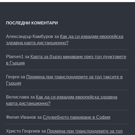
ПОСЛЕДНИ КОМЕНТАРИ
Александър Камбуров
за
Как да си извадим европейска
здравна карта дистанционно?
Plamen1
за
Карта за бързо минаване през тол пунктовете
в Гърция
Георги
за
Промяна при транспондерите за тол таксите в
Гърция
Велислава
за
Как да си извадим европейска здравна
карта дистанционно?
Филип Иванов
за
Служебното паркиране в София
Христо Георгиев
за
Промяна при транспондерите за тол