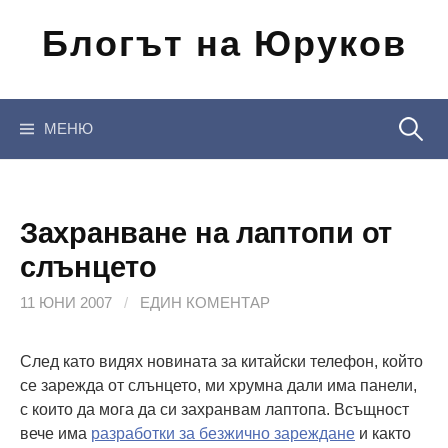
Отиди
Блогът на Юруков
на
съдържанието
Търсен
МЕНЮ
за:
Захранване на лаптопи от
слънцето
11 ЮНИ 2007
/
ЕДИН КОМЕНТАР
След като видях новината за китайски телефон, който
се зарежда от слънцето, ми хрумна дали има панели,
с които да мога да си захранвам лаптопа. Всъщност
вече има
разработки за безжично зареждане
и както