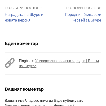
ПО-СТАРИ ПОСТОВЕ
ПО-НОВИ ПОСТОВЕ
Навигация
Наградата на Skype и
Поредния български
на
новата версия
червей за Skype
поста
Един коментар
Pingback:
Универсално соларно зарядно | Блогът
на Юруков
Вашият коментар
Вашият имейл адрес няма да бъде публикуван.
Задължителните полета са отбелязани с
*