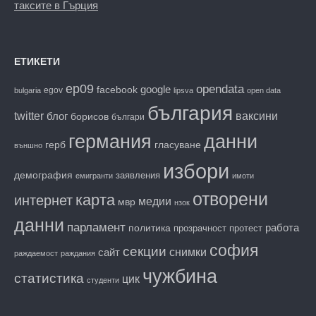
таксите в Гърция
ЕТИКЕТИ
ep09
opendata
facebook
google
egov
bulgaria
lipsva
open data
българия
twitter
блог
ваксини
борисов
българи
данни
германия
гласуване
герб
външно
избори
демография
заявления
емигранти
имоти
отворени
карта
интернет
медии
мвр
нзок
данни
парламент
работа
политика
прозрачност
протест
софия
секции
снимки
сайт
раждаемост
раждания
чужбина
статистика
цик
студенти