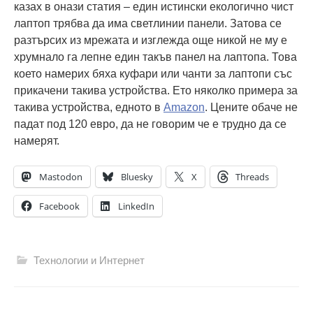
казах в онази статия – един истински екологично чист
лаптоп трябва да има светлинии панели. Затова се
разтърсих из мрежата и изглежда още никой не му е
хрумнало га лепне един такъв панел на лаптопа. Това
което намерих бяха куфари или чанти за лаптопи със
прикачени такива устройства. Ето няколко примера за
такива устройства, едното в
Amazon
. Цените обаче не
падат под 120 евро, да не говорим че е трудно да се
намерят.
Mastodon
Bluesky
X
Threads
Facebook
LinkedIn
Технологии и Интернет