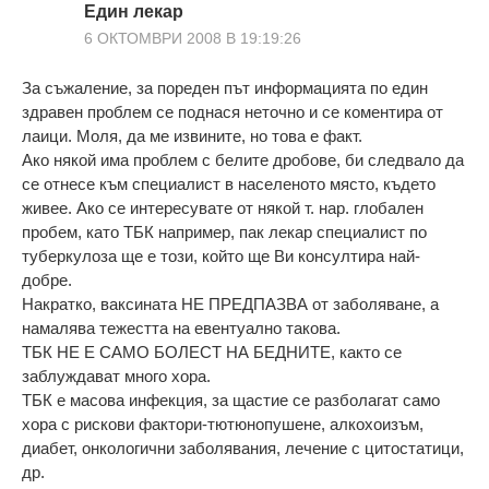
Eдин лекар
6 ОКТОМВРИ 2008 В 19:19:26
За съжаление, за пореден път информацията по един
здравен проблем се поднася неточно и се коментира от
лаици. Моля, да ме извините, но това е факт.
Ако някой има проблем с белите дробове, би следвало да
се отнесе към специалист в населеното място, където
живее. Ако се интересувате от някой т. нар. глобален
пробем, като ТБК например, пак лекар специалист по
туберкулоза ще е този, който ще Ви консултира най-
добре.
Накратко, ваксината НЕ ПРЕДПАЗВА от заболяване, а
намалява тежестта на евентуално такова.
ТБК НЕ Е САМО БОЛЕСТ НА БЕДНИТЕ, както се
заблуждават много хора.
ТБК е масова инфекция, за щастие се разболагат само
хора с рискови фактори-тютюнопушене, алкохоизъм,
диабет, онкологични заболявания, лечение с цитостатици,
др.