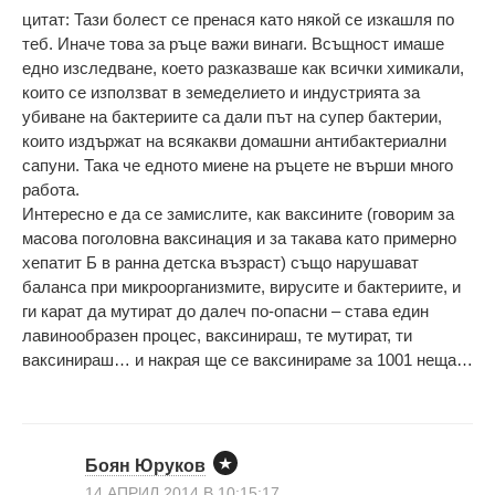
цитат: Тази болест се пренася като някой се изкашля по
теб. Иначе това за ръце важи винаги. Всъщност имаше
едно изследване, което разказваше как всички химикали,
които се използват в земеделието и индустрията за
убиване на бактериите са дали път на супер бактерии,
които издържат на всякакви домашни антибактериални
сапуни. Така че едното миене на ръцете не върши много
работа.
Интересно е да се замислите, как ваксините (говорим за
масова поголовна ваксинация и за такава като примерно
хепатит Б в ранна детска възраст) също нарушават
баланса при микроорганизмите, вирусите и бактериите, и
ги карат да мутират до далеч по-опасни – става един
лавинообразен процес, ваксинираш, те мутират, ти
ваксинираш… и накрая ще се ваксинираме за 1001 неща…
Боян Юруков
14 АПРИЛ 2014 В 10:15:17