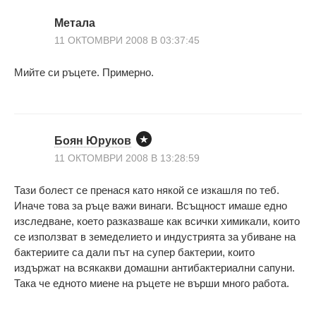
Метала
11 ОКТОМВРИ 2008 В 03:37:45
Мийте си ръцете. Примерно.
Боян Юруков
11 ОКТОМВРИ 2008 В 13:28:59
Тази болест се пренася като някой се изкашля по теб.
Иначе това за ръце важи винаги. Всъщност имаше едно
изследване, което разказваше как всички химикали, които
се използват в земеделието и индустрията за убиване на
бактериите са дали път на супер бактерии, които
издържат на всякакви домашни антибактериални сапуни.
Така че едното миене на ръцете не върши много работа.