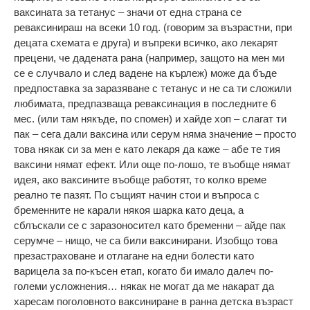
ваксината за тетанус – значи от една страна се
реваксинираш на всеки 10 год. (говорим за възрастни, при
децата схемата е друга) и въпреки всичко, ако лекарят
прецени, че дадената рана (например, защото на мен ми
се е случвало и след вадене на кърлеж) може да бъде
предпоставка за заразяване с тетанус и не са ти сложили
любимата, предпазваща реваксинация в последните 6
мес. (или там някъде, по спомен) и хайде хоп – слагат ти
пак – сега дали ваксина или серум няма значение – просто
това някак си за мен е като лекаря да каже – абе те тия
ваксини нямат ефект. Или още по-лошо, те въобще нямат
идея, ако ваксините въобще работят, то колко време
реално те пазят. По същият начин стои и въпроса с
бременните не карали някоя шарка като деца, а
сблъскали се с заразоносител като бременни – айде пак
серумче – нищо, че са били ваксинирани. Изобщо това
презастраховане и отлагане на едни болести като
варицела за по-късен етап, когато би имало далеч по-
големи усложнения… някак не могат да ме накарат да
харесам поголовното ваксиниране в ранна детска възраст