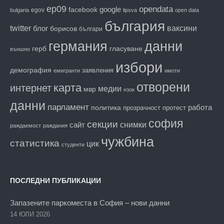
ep09
opendata
facebook
google
egov
bulgaria
lipsva
open data
българия
twitter
блог
ваксини
борисов
българи
данни
германия
гласуване
герб
външно
избори
демография
заявления
емигранти
имоти
отворени
карта
интернет
медии
мвр
нзок
данни
парламент
работа
политика
прозрачност
протест
софия
секции
снимки
сайт
раждаемост
раждания
чужбина
статистика
цик
студенти
ПОСЛЕДНИ ПУБЛИКАЦИИ
Запазените паркоместа в София – нови данни
14 ЮЛИ 2026