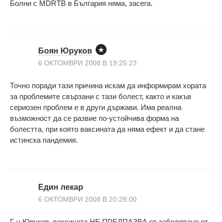
Болни с MDRTB в България няма, засега.
Боян Юруков
6 ОКТОМВРИ 2008 В 19:25:23
Точно поради тази причина искам да информирам хората
за проблемите свързани с тази болест, както и какъв
сериозен проблем е в други държави. Има реална
възможност да се развие по-устойчива форма на
болестта, при която ваксината да няма ефект и да стане
истинска пандемия.
Eдин лекар
6 ОКТОМВРИ 2008 В 20:28:00
Г-н Юруков, ваксината НЕ ПРЕДПАЗВА от заболяване от