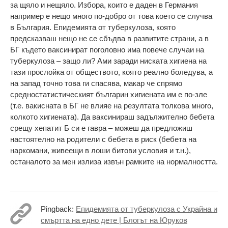
за щяло и нещяло. Избора, които е даден в Германия
например е нещо много по-добро от това което се случва
в България. Епидемията от туберкулоза, която
предсказваш нещо не се сбъдва в развитите страни, а в
БГ където ваксинират поголовно има повече случаи на
туберкулоза – защо ли? Ами заради ниската хигиена на
тази прослойка от обществото, която реално боледува, а
на запад точно това ги спасява, макар че спрямо
средностатистическият българин хигиената им е по-зле
(т.е. вакисната в БГ не влияе на резултата толкова много,
колкото хигиената). Да ваксинираш задължително бебета
срещу хепатит Б си е гавра – можеш да предложиш
настоятелно на родители с бебета в риск (бебета на
наркомани, живеещи в лоши битови условия и т.н.),
останалото за мен излиза извън рамките на нормалността.
Pingback:
Епидемията от туберкулоза с Украйна и
смъртта на едно дете | Блогът на Юруков