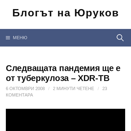
Отиди
Блогът на Юруков
на
съдържанието
Търсен
МЕНЮ
за:
Следващата пандемия ще е
от туберкулоза – XDR-TB
6 ОКТОМВРИ 2008
/
2 МИНУТИ ЧЕТЕНЕ
/
23
КОМЕНТАРА