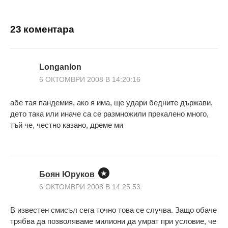
23 коментара
Longanlon
6 ОКТОМВРИ 2008 В 14:20:16
абе тая пандемия, ако я има, ще удари бедните държави,
дето така или иначе са се размножили прекалено много,
тъй че, честно казано, дреме ми
Боян Юруков
6 ОКТОМВРИ 2008 В 14:25:53
В известен смисъл сега точно това се случва. Защо обаче
трябва да позволяваме милиони да умрат при условие, че