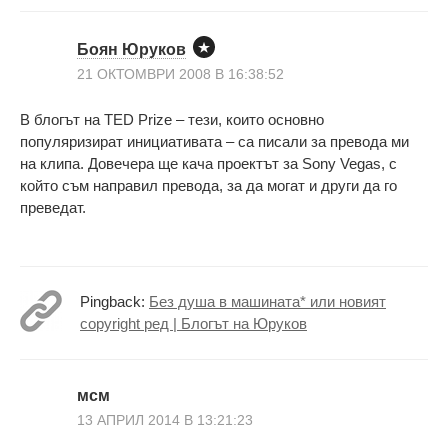
Боян Юруков
21 ОКТОМВРИ 2008 В 16:38:52
В блогът на TED Prize – тези, които основно
популяризират инициативата – са писали за превода ми
на клипа. Довечера ще кача проектът за Sony Vegas, с
който съм направил превода, за да могат и други да го
преведат.
Pingback:
Без душа в машината* или новият
copyright ред | Блогът на Юруков
мсм
13 АПРИЛ 2014 В 13:21:23