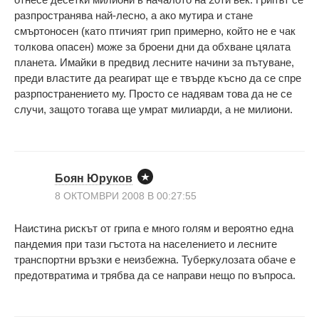
разпространява най-лесно, а ако мутира и стане
смъртоносен (като птичият грип примерно, който не е чак
толкова опасен) може за броени дни да обхване цялата
планета. Имайки в предвид лесните начини за пътуване,
преди властите да реагират ще е твърде късно да се спре
разрпостранението му. Просто се надявам това да не се
случи, защото тогава ще умрат милиарди, а не милиони.
Боян Юруков
8 ОКТОМВРИ 2008 В 00:27:55
Наистина рискът от грипа е много голям и вероятно една
пандемия при тази гъстота на населението и лесните
транспортни връзки е неизбежна. Туберкулозата обаче е
предотвратима и трябва да се направи нещо по въпроса.