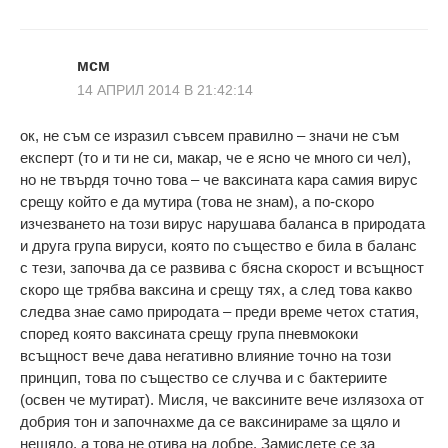
мсм
14 АПРИЛ 2014 В 21:42:14
ок, не съм се изразил съвсем правилно – значи не съм
експерт (то и ти не си, макар, че е ясно че много си чел),
но не твърдя точно това – че ваксината кара самия вирус
срещу който е да мутира (това не знам), а по-скоро
изчезването на този вирус нарушава баланса в природата
и друга група вируси, която по същество е била в баланс
с тези, започва да се развива с бясна скорост и всъщност
скоро ще трябва ваксина и срещу тях, а след това какво
следва знае само природата – преди време четох статия,
според която ваксината срещу група пневмококи
всъщност вече дава негативно влияние точно на този
принцип, това по същество се случва и с бактериите
(освен че мутират). Мисля, че ваксините вече излязоха от
добрия тон и започнахме да се ваксинираме за щяло и
нещяло, а това не отива на добре. Замислете се за