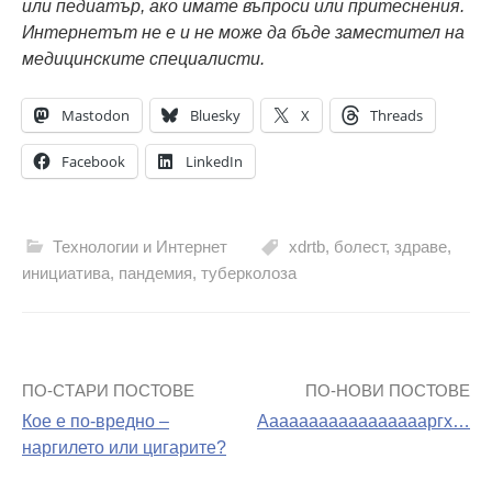
или педиатър, ако имате въпроси или притеснения.
Интернетът не е и не може да бъде заместител на
медицинските специалисти.
Mastodon
Bluesky
X
Threads
Facebook
LinkedIn
Технологии и Интернет
xdrtb
,
болест
,
здраве
,
инициатива
,
пандемия
,
туберколоза
ПО-СТАРИ ПОСТОВЕ
ПО-НОВИ ПОСТОВЕ
Навигация
Кое е по-вредно –
Аааааааааааааааааргх…
на
наргилето или цигарите?
поста