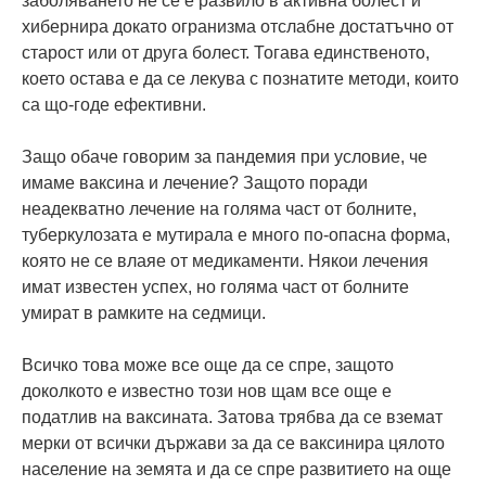
заболяването не се е развило в активна болест и
хибернира докато огранизма отслабне достатъчно от
старост или от друга болест. Тогава единственото,
което остава е да се лекува с познатите методи, които
са що-годе ефективни.
Защо обаче говорим за пандемия при условие, че
имаме ваксина и лечение? Защото поради
неадекватно лечение на голяма част от болните,
туберкулозата е мутирала е много по-опасна форма,
която не се влаяе от медикаменти. Някои лечения
имат известен успех, но голяма част от болните
умират в рамките на седмици.
Всичко това може все още да се спре, защото
доколкото е известно този нов щам все още е
податлив на ваксината. Затова трябва да се вземат
мерки от всички държави за да се ваксинира цялото
население на земята и да се спре развитието на още