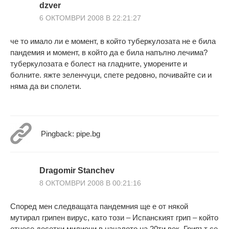
dzver
6 ОКТОМВРИ 2008 В 22:21:27
че то имало ли е момент, в който туберкулозата не е била
пандемия и момент, в който да е била напълно лечима?
туберкулозата е болест на гладните, уморените и
болните. яжте зеленчуци, спете редовно, почивайте си и
няма да ви сполети.
Pingback: pipe.bg
Dragomir Stanchev
8 ОКТОМВРИ 2008 В 00:21:16
Според мен следващата пандемния ще е от някой
мутирал грипен вирус, като този – Испанският грип – който
отнесе десетки милиони в началото на 20ти век. Грипът се