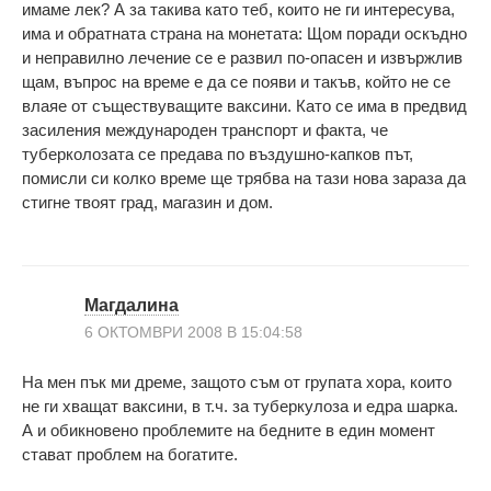
имаме лек? А за такива като теб, които не ги интересува,
има и обратната страна на монетата: Щом поради оскъдно
и неправилно лечение се е развил по-опасен и извържлив
щам, въпрос на време е да се появи и такъв, който не се
влаяе от съществуващите ваксини. Като се има в предвид
засиления международен транспорт и факта, че
туберколозата се предава по въздушно-капков път,
помисли си колко време ще трябва на тази нова зараза да
стигне твоят град, магазин и дом.
Магдалина
6 ОКТОМВРИ 2008 В 15:04:58
На мен пък ми дреме, защото съм от групата хора, които
не ги хващат ваксини, в т.ч. за туберкулоза и едра шарка.
А и обикновено проблемите на бедните в един момент
стават проблем на богатите.