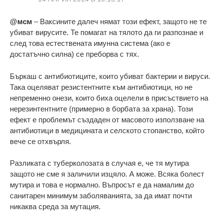
@мсм
– Ваксините далеч нямат този ефект, защото не те
убиват вирусите. Те помагат на тялото да ги разпознае и
след това естествената имунна система (ако е
достатъчно силна) се преборва с тях.
Бъркаш с антибиотиците, които убиват бактерии и вируси.
Така оцеляват резистентните към антибиотици, но не
непременно онези, които биха оцелели в присъствието на
нерезинтентните (примерно в борбата за храна). Този
ефект е проблемът създаден от масовото използване на
антибиотици в медицината и селското стопанство, който
вече се отхвърля.
Разликата с туберколозата в случая е, че тя мутира
защото не сме я заличили изцяло. А може. Всяка болест
мутира и това е нормално. Въпросът е да намалим до
санитарен минимум заболяванията, за да имат почти
никаква среда за мутация.