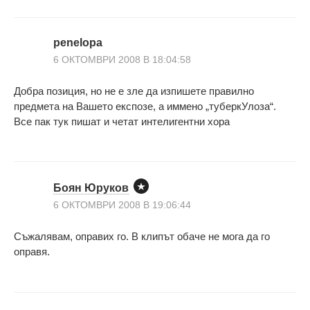
penelopa
6 ОКТОМВРИ 2008 В 18:04:58
Добра позиция, но не е зле да изпишете правилно
предмета на Вашето експозе, а иммено „туберкУлоза“.
Все пак тук пишат и четат интелигентни хора
Боян Юруков
6 ОКТОМВРИ 2008 В 19:06:44
Съжалявам, оправих го. В клипът обаче не мога да го
оправя.