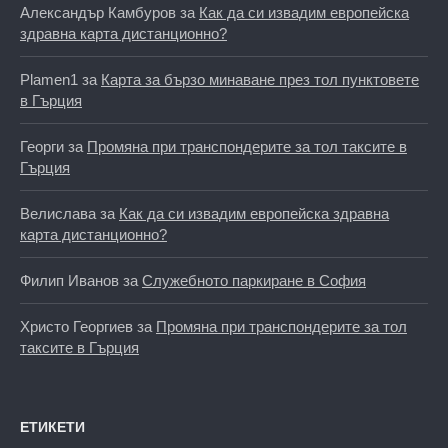
Александър Камбуров
за
Как да си извадим европейска
здравна карта дистанционно?
Plamen1
за
Карта за бързо минаване през тол пунктовете
в Гърция
Георги
за
Промяна при транспондерите за тол таксите в
Гърция
Велислава
за
Как да си извадим европейска здравна
карта дистанционно?
Филип Иванов
за
Служебното паркиране в София
Христо Георгиев
за
Промяна при транспондерите за тол
таксите в Гърция
ЕТИКЕТИ