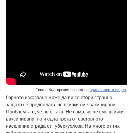
Това е българския превод на
оригиналното видео
.
Горното изказване може да ви се стори странно,
защото се предполага, че всички сме вакинирани.
Проблемът е, че не е така. Не само, че не сме всички
ваксинирани, но и една трета от световното
население страда от туберкуолоза. На много от тях