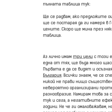
пълната таблица тук:
Ще се радвам, ако предложите о
ще се постарая да ги намеря в 
цените. Скоро ще мина през няк
таблица.
Аз лично имам
три цели
с този е
една от тях, ще бъда много щас
Първата е да се видят и осъзн
България
. Всички знаем, че се с
никой не прави нищо съществен
невероятно организирани проте
разнообразие. Намирам това за 
тук и сега, а негативните ефе
години. Не че ги омаловажавам, н