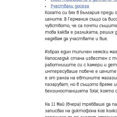
Участвали досега
Когато си бях в България преди 
цените. В Германия също са висо
чувството, че са почти същите.
това каква е разликата, реших 
надявам да участвате и вие.
Избрах един типичен немски мага
Напоследък стана известен с то
работниците си с камери и дете
интересуваше повече е цените 
е от ранга на евтините магаз
пазаруват, но в същото време и
бензиностанцията Total, която с
На 11 Май (вчера) трябваше да 
записвах на диктофона кое колк