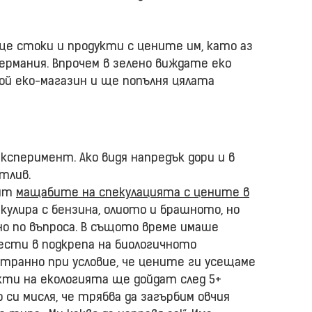
ще стоки и продукти с цените им, като аз
Германия. Впрочем в зелено виждате еко
ой еко-магазин и ще попълня цялата
ксперимент. Ако видя напредък дори и в
тлив.
аят
мащабите на спекулацията с цените в
пекулира с бензина, олиото и брашното, но
о по въпроса. В същото време имаше
сти в подкрепа на биологичното
странно при условие, че цените ги усещаме
кти на екологията ще дойдат след 5+
о си мисля, че трябва да загърбим овчия