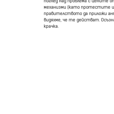
поглед над проблема с цените от
механизми (като протестите и 
правителството да приложи ан
видяхме, че те действат. Осъзн
крачка.