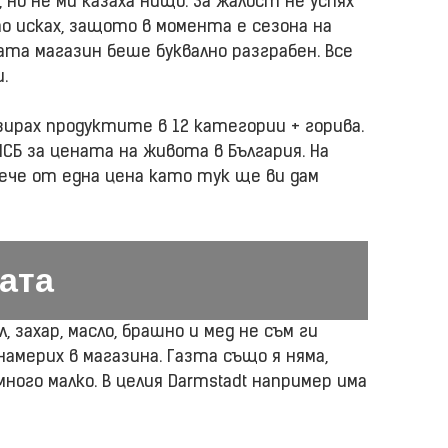
 но не ми казаха нищо. За жалост не успях
о исках, защото в момента е сезона на
ата магазин беше буквално разграбен. Все
.
зирах продуктите в 12 категории + горива.
СБ за цената на живота в България. На
ече от една цена като тук ще ви дам
ата
 захар, масло, брашно и мед не съм ги
намерих в магазина. Газта също я няма,
ного малко. В целия Darmstadt например има