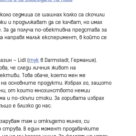
около седмица се шашнах колко са скочили
ки и продължават да се качват, но имах
 За да получа по-обективна представа за
да направя малък експеримент, в който се
зин – Lidl (
тук
в Darmstadt, Германия).
ва, че следи личния живот на
ктиви. Това обаче, което мен ме
на основните продукти. Избрах го, защото
ини, от които мнозинството немци
ма и по-скъпи стоки. За горивата избрах
ъщо е близко до нас.
пазарувам там и откъдето минех, си
о струва. В един момент продавачките