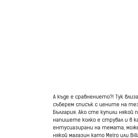
А къде е сравнението?! Тук вли
съберем списък с цените на те
България. Ако сте купили някой 
напишете колко е струвал и в к
ентусиазирани на темата, може
някой магазин като Metro или Bil