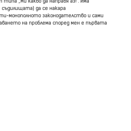
 типа „Ми какво да направя аз!“. Има
съдилищата) да се накара
ти-монополното законодателство и сами
аването на проблема според мен е първата