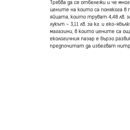
Трябва да се отбележи и че мн
цените на които са понякога в 
яйцата, които труват 4,48 лв. за
лукът – 3,11 лв. за кг. и еко-ябъ
магазини, в които цените са ощ
екологичния пазар е бързо разв
предпочитат да избегват нит