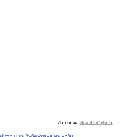
Източник:
Grumbler@flickr
акто и за въвеждане на нови