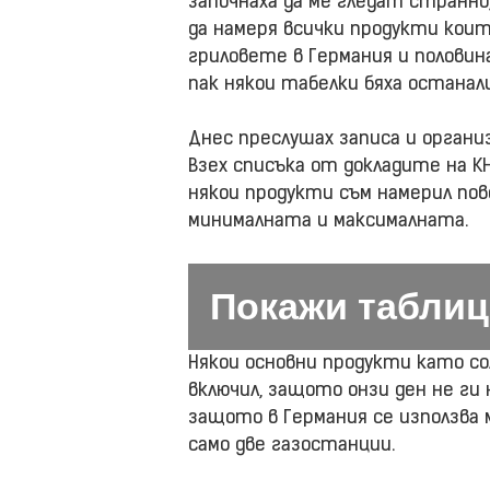
започнаха да ме гледат странно,
да намеря всички продукти коит
гриловете в Германия и половин
пак някои табелки бяха останали
Днес преслушах записа и органи
Взех списъка от докладите на КН
някои продукти съм намерил пов
минималната и максималната.
Покажи таблиц
Някои основни продукти като сол,
включил, защото онзи ден не ги 
защото в Германия се използва м
само две газостанции.