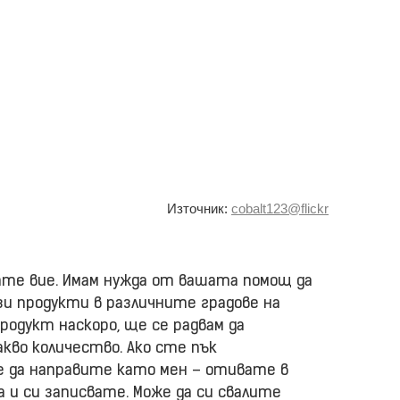
Източник:
cobalt123@flickr
зате вие. Имам нужда от вашата помощ да
зи продукти в различните градове на
продукт наскоро, ще се радвам да
акво количество. Ако сте пък
 да направите като мен – отивате в
la и си записвате. Може да си свалите