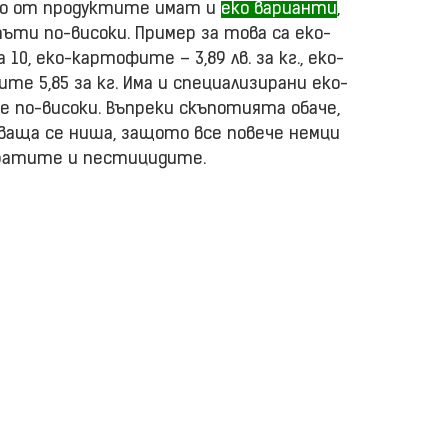
ого от продуктите имат и
еко варианти
,
пъти по-високи. Пример за това са еко-
 10, еко-картофите – 3,89 лв. за кг., еко-
лките 5,85 за кг. Има и специализирани еко-
е по-високи. Въпреки скъпотията обаче,
иваща се ниша, защото все повече немци
ратите и пестицидите.