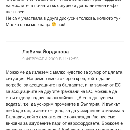
на мислите, а по-нататък сигурно и допълнителна инфо
ще търси.
Не съм участвала в други дискусии толкова, колкото тук.
Малко срам ме хваща
чак!
Любима Йорданова
9 ФЕВРУАРИ 2009 В 11:12:55
Можехме да излезем с малко чувство за хумор от цялата
ситуация. Например вместо черен креп, който да ни
погребе, за асоциациите на българите, и ни заличи от ЕС
за асоциациите на другите граждани на ЕС, можеше да
стои отдолу надпис на английски – „А сега да пуснем
водата“, т.е. да ускорим промените в България. И вълкът
ще бъде сит, и ангето – цяло, за да усмирим негативизма в
България, който съзнателон е подклаждан /не ние сме
виновни за изгубените пари от еврофордовете, Брюксел е
виновен, че не ни уважава/. Кой ли от нашите политици е