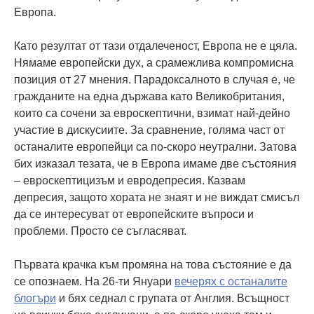
Европа.
Като резултат от тази отдалеченост, Европа не е цяла.
Нямаме европейски дух, а срамежлива компромисна
позиция от 27 мнения. Парадоксалното в случая е, че
гражданите на една държава като Великобритания,
които са сочени за евроскептични, взимат най-дейно
участие в дискусиите. За сравнение, голяма част от
останалите европейци са по-скоро неутрални. Затова
бих изказал тезата, че в Европа имаме две състояния
– евроскептицизъм и евродепресия. Казвам
депресия, защото хората не знаят и не виждат смисъл
да се интересуват от европейските въпроси и
проблеми. Просто се съгласяват.
Първата крачка към промяна на това състояние е да
се опознаем. На 26-ти Януари
вечерях с останалите
блогъри
и бях седнал с групата от Англия. Всъщност