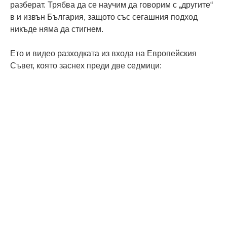
разберат. Трябва да се научим да говорим с „другите“
в и извън България, защото със сегашния подход
никъде няма да стигнем.
Ето и видео разходката из входа на Европейския
Съвет, която заснех преди две седмици: