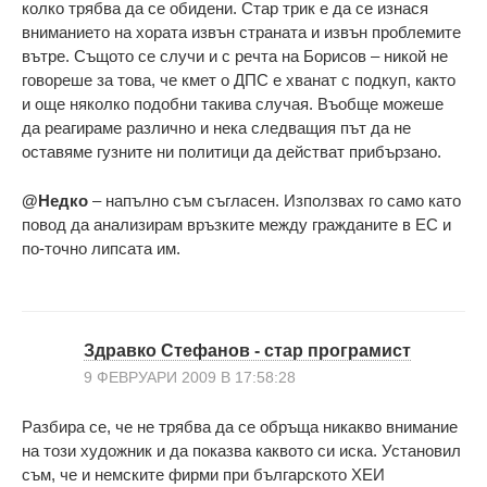
колко трябва да се обидени. Стар трик е да се изнася
вниманието на хората извън страната и извън проблемите
вътре. Същото се случи и с речта на Борисов – никой не
говореше за това, че кмет о ДПС е хванат с подкуп, както
и още няколко подобни такива случая. Въобще можеше
да реагираме различно и нека следващия път да не
оставяме гузните ни политици да действат прибързано.
@Недко
– напълно съм съгласен. Използвах го само като
повод да анализирам връзките между гражданите в ЕС и
по-точно липсата им.
Здравко Стефанов - стар програмист
9 ФЕВРУАРИ 2009 В 17:58:28
Разбира се, че не трябва да се обръща никакво внимание
на този художник и да показва каквото си иска. Установил
съм, че и немските фирми при българското ХЕИ