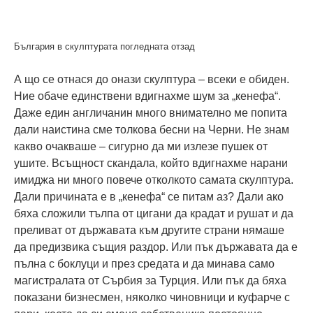
България в скулптурата погледната отзад
А що се отнася до онази скулптура – всеки е обиден.
Ние обаче единствени вдигнахме шум за „кенефа“.
Даже един англичанин много внимателно ме попита
дали наистина сме толкова бесни на Черни. Не знам
какво очакваше – сигурно да ми излезе пушек от
ушите. Всъщност скандала, който вдигнахме нарани
имиджа ни много повече отколкото самата скулптура.
Дали причината е в „кенефа“ се питам аз? Дали ако
бяха сложили тълпа от цигани да крадат и рушат и да
преливат от държавата към другите страни нямаше
да предизвика същия раздор. Или пък държавата да е
пълна с боклуци и през средата и да минава само
магистралата от Сърбия за Турция. Или пък да бяха
показани бизнесмен, няколко чиновници и куфарче с