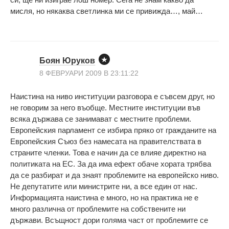
мисля, но някаква светлинка ми се привижда…, май…
Боян Юруков
8 ФЕВРУАРИ 2009 В 23:11:22
Наистина на ниво институции разговора е съвсем друг, но
не говорим за него въобще. Местните институции във
всяка държава се занимават с местните проблеми.
Европейския парламент се избира пряко от гражданите на
Европейския Съюз без намесата на правителствата в
страните членки. Това е начин да се влияе директно на
политиката на ЕС. За да има ефект обаче хората трябва
да се разбират и да знаят проблемите на европейско ниво.
Не депутатите или министрите ни, а все един от нас.
Информацията наистина е много, но на практика не е
много различна от проблемите на собствените ни
държави. Всъщност дори голяма част от проблемите се