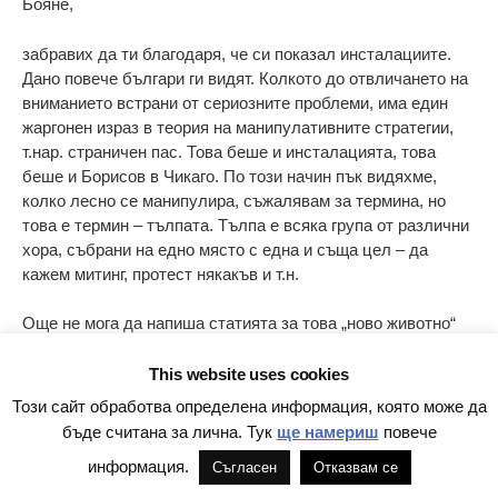
Бояне,
забравих да ти благодаря, че си показал инсталациите.
Дано повече българи ги видят. Колкото до отвличането на
вниманието встрани от сериозните проблеми, има един
жаргонен израз в теория на манипулативните стратегии,
т.нар. страничен пас. Това беше и инсталацията, това
беше и Борисов в Чикаго. По този начин пък видяхме,
колко лесно се манипулира, съжалявам за термина, но
това е термин – тълпата. Тълпа е всяка група от различни
хора, събрани на едно място с една и съща цел – да
кажем митинг, протест някакъв и т.н.
Още не мога да напиша статията за това „ново животно“
за България и за българските медии – обществото на
блогърите. Материалите седят на бюрото ми. Заглавието
This website uses cookies
обаче ще бъде „Блогърите – тези умни, странни хора „.
Този сайт обработва определена информация, която може да
бъде считана за лична. Тук
ще намериш
повече
Сега трябва да направя схемата, по която да бъде
информация.
Съгласен
Отказвам се
проведена комуникационната кампания за изборите за
Европейския парламент и по някое време ще напиша