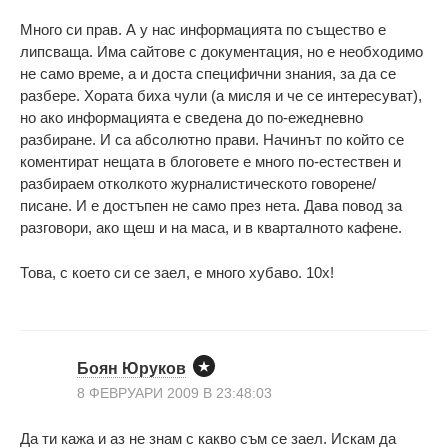
Много си прав. А у нас информацията по същество е
липсваща. Има сайтове с документация, но е необходимо
не само време, а и доста специфични знания, за да се
разбере. Хората биха чули (а мисля и че се интересуват),
но ако информацията е сведена до по-ежедневно
разбиране. И са абсолютно прави. Начинът по който се
коментират нещата в блоговете е много по-естествен и
разбираем отколкото журналистическото говорене/
писане. И е достъпен не само през нета. Дава повод за
разговори, ако щеш и на маса, и в кварталното кафене.
Това, с което си се заел, е много хубаво. 10x!
Боян Юруков
8 ФЕВРУАРИ 2009 В 23:48:03
Да ти кажа и аз не знам с какво съм се заел. Искам да