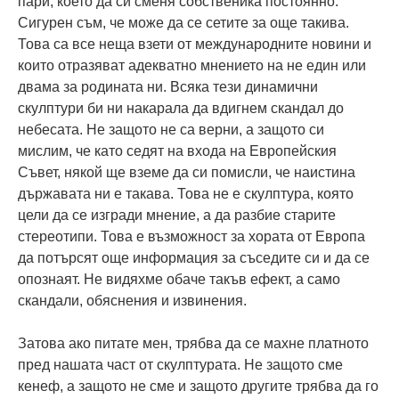
пари, което да си сменя собственика постоянно.
Сигурен съм, че може да се сетите за още такива.
Това са все неща взети от международните новини и
които отразяват адекватно мнението на не един или
двама за родината ни. Всяка тези динамични
скулптури би ни накарала да вдигнем скандал до
небесата. Не защото не са верни, а защото си
мислим, че като седят на входа на Европейския
Съвет, някой ще вземе да си помисли, че наистина
държавата ни е такава. Това не е скулптура, която
цели да се изгради мнение, а да разбие старите
стереотипи. Това е възможност за хората от Европа
да потърсят още информация за съседите си и да се
опознаят. Не видяхме обаче такъв ефект, а само
скандали, обяснения и извинения.
Затова ако питате мен, трябва да се махне платното
пред нашата част от скулптурата. Не защото сме
кенеф, а защото не сме и защото другите трябва да го