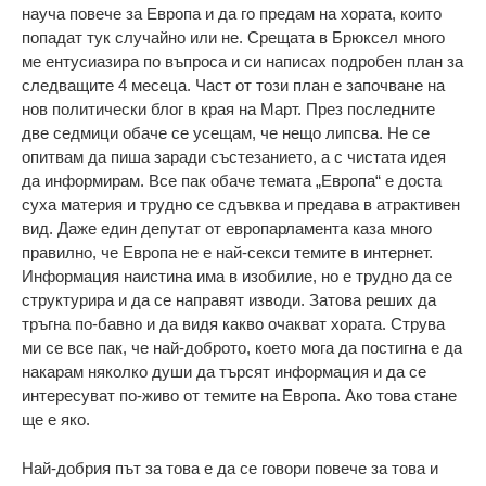
науча повече за Европа и да го предам на хората, които
попадат тук случайно или не. Срещата в Брюксел много
ме ентусиазира по въпроса и си написах подробен план за
следващите 4 месеца. Част от този план е започване на
нов политически блог в края на Март. През последните
две седмици обаче се усещам, че нещо липсва. Не се
опитвам да пиша заради състезанието, а с чистата идея
да информирам. Все пак обаче темата „Европа“ е доста
суха материя и трудно се сдъвква и предава в атрактивен
вид. Даже един депутат от европарламента каза много
правилно, че Европа не е най-секси темите в интернет.
Информация наистина има в изобилие, но е трудно да се
структурира и да се направят изводи. Затова реших да
тръгна по-бавно и да видя какво очакват хората. Струва
ми се все пак, че най-доброто, което мога да постигна е да
накарам няколко души да търсят информация и да се
интересуват по-живо от темите на Европа. Ако това стане
ще е яко.
Най-добрия път за това е да се говори повече за това и