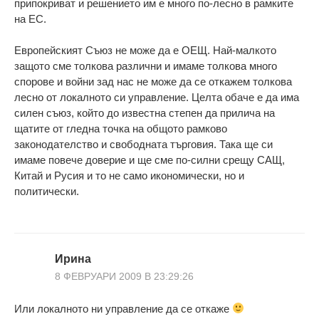
припокриват и решението им е много по-лесно в рамките
на ЕС.
Европейският Съюз не може да е ОЕЩ. Най-малкото
защото сме толкова различни и имаме толкова много
спорове и войни зад нас не може да се откажем толкова
лесно от локалното си управление. Целта обаче е да има
силен съюз, който до известна степен да прилича на
щатите от гледна точка на общото рамково
законодателство и свободната търговия. Така ще си
имаме повече доверие и ще сме по-силни срещу САЩ,
Китай и Русия и то не само икономически, но и
политически.
Ирина
8 ФЕВРУАРИ 2009 В 23:29:26
Или локалното ни управление да се откаже