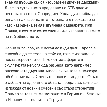
знае ли въобще как са изобразени другите държави?
Днес по сутришното предаване на БТВ дадоха
репортаж за това. Според мен Холандия трябва да е
една от най-засегнатите – страната е представена
като наводнена земя изпълнена с минарета. Или
Полша, в която няколко свещеника изправят знамето
на гей обществото.
Черни обяснява, че е искал да види дали Европа е
способна да се смее на себе си, като е извадил на
показ стереотипите. Някои от метафорите в
скулптурата не успях да разбера, като например
опакованата държава. Мисля си, че това е по-скоро
обобщение на най-честите новини в медиите. Сякаш
е събрал на едно място общата представа, която се
изгражда от новини смесени със стари стереотипи.
Пример за това са магистралите в Германия, бетонът
в Испания и пожарите в Гърция.