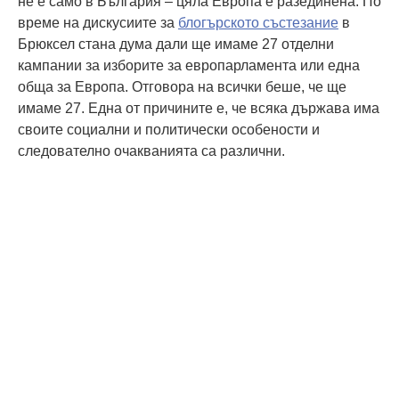
не е само в България – цяла Европа е разединена. По
време на дискусиите за
блогърското състезание
в
Брюксел стана дума дали ще имаме 27 отделни
кампании за изборите за европарламента или една
обща за Европа. Отговора на всички беше, че ще
имаме 27. Една от причините е, че всяка държава има
своите социални и политически особености и
следователно очакванията са различни.