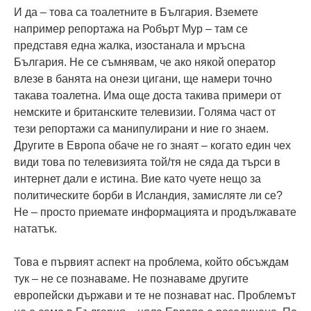
И да – това са тоалетните в България. Вземете
например репортажа на Робърт Мур – там се
представя една жалка, изостанала и мръсна
България. Не се съмнявам, че ако някой оператор
влезе в банята на онези цигани, ще намери точно
такава тоалетна. Има още доста такива примери от
немските и британските телевизии. Голяма част от
тези репортажи са манипулирани и ние го знаем.
Другите в Европа обаче не го знаят – когато един чех
види това по телевизията той/тя не сяда да търси в
интернет дали е истина. Вие като чуете нещо за
политическите борби в Исландия, замисляте ли се?
Не – просто приемате информацията и продължавате
нататък.
Това е първият аспект на проблема, който обсъждам
тук – не се познаваме. Не познаваме другите
европейски държави и те не познават нас. Проблемът