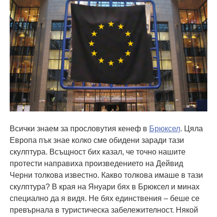
Всички знаем за прословутия кенеф в
Брюксел
. Цяла
Европа пък знае колко сме обидени заради тази
скулптура. Всъщност бих казал, че точно нашите
протести направиха произведението на Дейвид
Черни толкова известно. Какво толкова имаше в тази
скулптура? В края на Януари бях в Брюксел и минах
специално да я видя. Не бях единствения – беше се
превърнала в туристическа забележителност. Някой