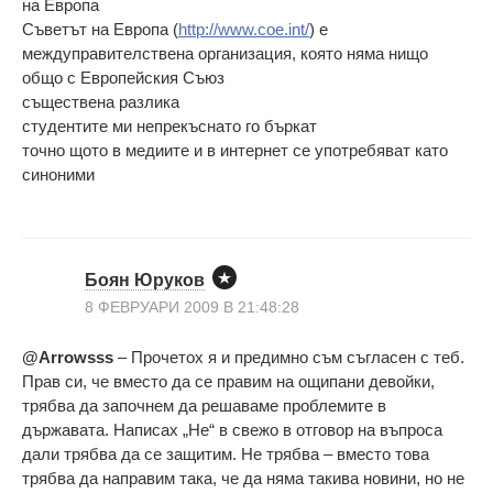
на Европа
Съветът на Европа (
http://www.coe.int/
) е
междуправителствена организация, която няма нищо
общо с Европейския Съюз
съществена разлика
студентите ми непрекъснато го бъркат
точно щото в медиите и в интернет се употребяват като
синоними
Боян Юруков
8 ФЕВРУАРИ 2009 В 21:48:28
@Arrowsss
– Прочетох я и предимно съм съгласен с теб.
Прав си, че вместо да се правим на ощипани девойки,
трябва да започнем да решаваме проблемите в
държавата. Написах „Не“ в свежо в отговор на въпроса
дали трябва да се защитим. Не трябва – вместо това
трябва да направим така, че да няма такива новини, но не