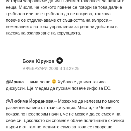
история забравихме да им търсим отговорност за важните
неща. Мисля, че колкото повече се говори за това дали е
трябвало или не е трябвало да се покрива, толкова
повече се отдалечаваме от същността на въпроса –
нежеланието на това управление за реални действия в
насока на озапряване на корупцията.
Боян Юруков
9 ФЕВРУАРИ 2009 В 13:29:25
@Ирина
– няма лошо
Хубаво е да има такива
дискусии. Ще гледам да пускам повече инфо за ЕС.
@Любима Йорданова
– Можехме да излезем по много
различни начини от тази ситуация. Мисля, че Черни
показа по неоспорим начин, че не можем да се смеем на
себе си. Доколкото си спомням обаче политиците скочиха
първи и от там по медиите само за това се говореше –