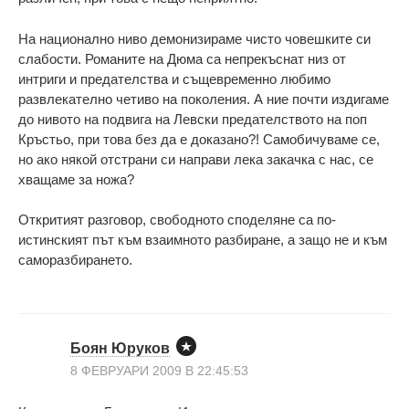
На национално ниво демонизираме чисто човешките си
слабости. Романите на Дюма са непрекъснат низ от
интриги и предателства и същевременно любимо
развлекателно четиво на поколения. А ние почти издигаме
до нивото на подвига на Левски предателството на поп
Кръстьо, при това без да е доказано?! Самобичуваме се,
но ако някой отстрани си направи лека закачка с нас, се
хващаме за ножа?
Откритият разговор, свободното споделяне са по-
истинският път към взаимното разбиране, а защо не и към
саморазбирането.
Боян Юруков
8 ФЕВРУАРИ 2009 В 22:45:53