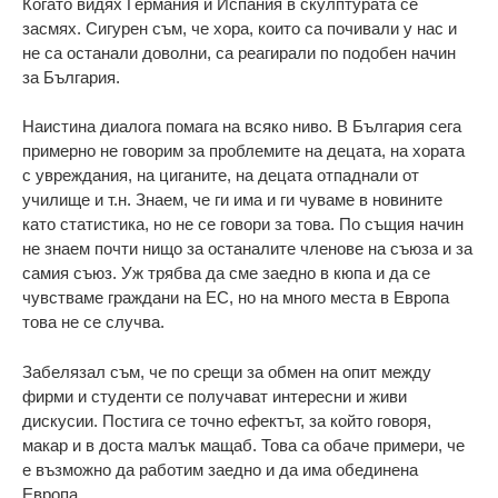
Когато видях Германия и Испания в скулптурата се
засмях. Сигурен съм, че хора, които са почивали у нас и
не са останали доволни, са реагирали по подобен начин
за България.
Наистина диалога помага на всяко ниво. В България сега
примерно не говорим за проблемите на децата, на хората
с увреждания, на циганите, на децата отпаднали от
училище и т.н. Знаем, че ги има и ги чуваме в новините
като статистика, но не се говори за това. По същия начин
не знаем почти нищо за останалите членове на съюза и за
самия съюз. Уж трябва да сме заедно в кюпа и да се
чувстваме граждани на ЕС, но на много места в Европа
това не се случва.
Забелязал съм, че по срещи за обмен на опит между
фирми и студенти се получават интересни и живи
дискусии. Постига се точно ефектът, за който говоря,
макар и в доста малък мащаб. Това са обаче примери, че
е възможно да работим заедно и да има обединена
Европа.