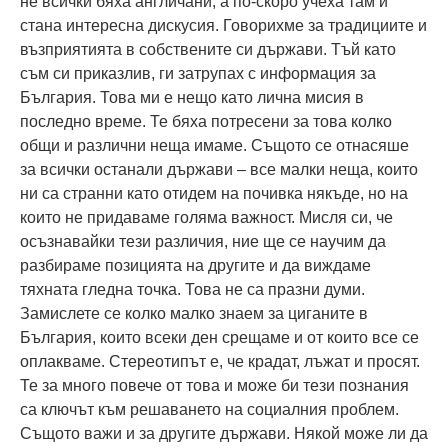
не всички бяха англичани, а по-скоро учеха там и
стана интересна дискусия. Говорихме за традициите и
възприятията в собствените си държави. Тъй като
съм си приказлив, ги затрупах с информация за
България. Това ми е нещо като лична мисия в
последно време. Те бяха потресени за това колко
общи и различни неща имаме. Същото се отнасяше
за всички останали държави – все малки неща, които
ни са странни като отидем на почивка някъде, но на
които не придаваме голяма важност. Мисля си, че
осъзнавайки тези различия, ние ще се научим да
разбираме позицията на другите и да виждаме
тяхната гледна точка. Това не са празни думи.
Замислете се колко малко знаем за циганите в
България, които всеки ден срещаме и от които все се
оплакваме. Стереотипът е, че крадат, лъжат и просят.
Те за много повече от това и може би тези познания
са ключът към решаването на социалния проблем.
Същото важи и за другите държави. Някой може ли да