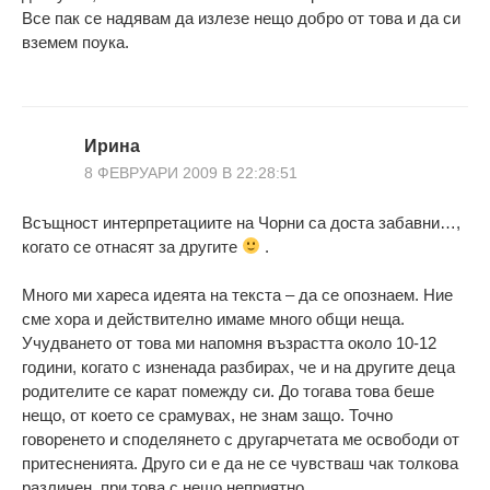
Все пак се надявам да излезе нещо добро от това и да си
вземем поука.
Ирина
8 ФЕВРУАРИ 2009 В 22:28:51
Всъщност интерпретациите на Чорни са доста забавни…,
когато се отнасят за другите
.
Много ми хареса идеята на текста – да се опознаем. Ние
сме хора и действително имаме много общи неща.
Учудването от това ми напомня възрастта около 10-12
години, когато с изненада разбирах, че и на другите деца
родителите се карат помежду си. До тогава това беше
нещо, от което се срамувах, не знам защо. Точно
говоренето и споделянето с другарчетата ме освободи от
притесненията. Друго си е да не се чувстваш чак толкова
различен, при това с нещо неприятно.