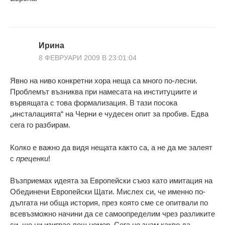
Ирина
8 ФЕВРУАРИ 2009 В 23:01:04
Явно на ниво конкретни хора неща са много по-лесни.
Проблемът възниква при намесата на институциите и
вървящата с това формализация. В тази посока
„инсталацията“ на Черни е чудесен опит за пробив. Едва
сега го разбирам.
Колко е важно да видя нещата както са, а не да ме залеят
с
преценки
!
Възприемах идеята за Европейски съюз като имитация на
Обединени Европейски Щати. Мислех си, че именно по-
дългата ни обща история, през която сме се опитвали по
всевъзможно начини да се самоопределим чрез разликите
си, ще ни изиграе лош номер. Сега не знам какво да