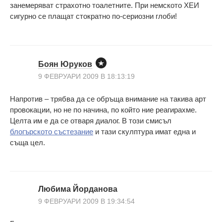
занемеряват страхотно тоалетните. При немското ХЕИ
сигурно се плащат стократно по-сериозни глоби!
Боян Юруков
9 ФЕВРУАРИ 2009 В 18:13:19
Напротив – трябва да се обръща внимание на такива арт
провокации, но не по начина, по който ние реагирахме.
Целта им е да се отваря диалог. В този смисъл
блогърското състезание
и тази скулптура имат една и
съща цел.
Любима Йорданова
9 ФЕВРУАРИ 2009 В 19:34:54