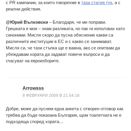
с PR кампании, за които говорехме в
тази статия тук
, а с
реални действия.
@Юрий Вълковски
– Благодаря, че ме поправи.
Грешката е моя – знам разликата, но пак ги използвах като
синоними. Мисля скоро да пусна обяснение какви са
различните институции в ЕС и с какво се занимават.
Мисля си, че тази стъпка ще е важна, ако се опитвам да
убеждавам хората да задават повече въпроси и да
гласуват на евроизборите.
Arrowsss
8 ФЕВРУАРИ 2009 В 21:54:16
Добре, може да пуснем една анкета с отворен отговор как
трябва да бъде показана България, щом тоалетната не е
подходяща според хората…