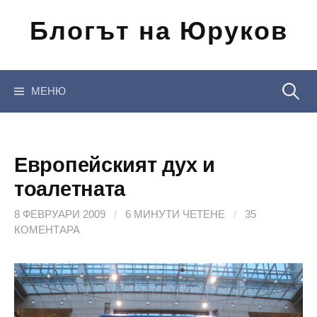
Отиди
Блогът на Юруков
на
съдържанието
Търсен
МЕНЮ
за:
Европейският дух и
тоалетната
8 ФЕВРУАРИ 2009
/
6 МИНУТИ ЧЕТЕНЕ
/
35
КОМЕНТАРА