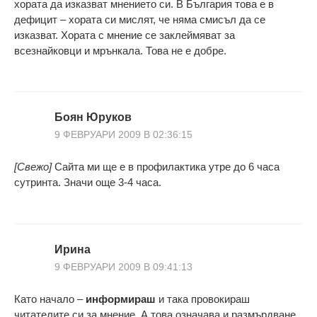
хората да изказват мнението си. В България това е в
дефицит – хората си мислят, че няма смисъл да се
изказват. Хората с мнение се заклеймяват за
всезнайковци и мрънкала. Това не е добре.
Боян Юруков
9 ФЕВРУАРИ 2009 В 02:36:15
[Свежо]
Сайта ми ще е в профилактика утре до 6 часа
сутринта. Значи още 3-4 часа.
Ирина
9 ФЕВРУАРИ 2009 В 09:41:13
Като начало –
информираш
и така провокираш
читателите си за мнение. А това означава и размърдване