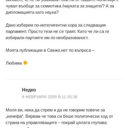
чувал въобще за семиотика /науката за знаците/? А за
дипломацията като наука?
Дано изберем по-интелигентни хора за следващия
парламент. Просто тези не се траят. Като че ли са ги
избирали партиите им по необразованост.
Моята публикация в Свежо.нет по въпроса –
Любима
Недко
9 ФЕВРУАРИ 2009 В 11:35:38
Моля ви, нека да спрем и да не говорим повече за
„кенефа“. Вярвам че това си беше политически ход от
страна на управляващите – покрай цялата глупава