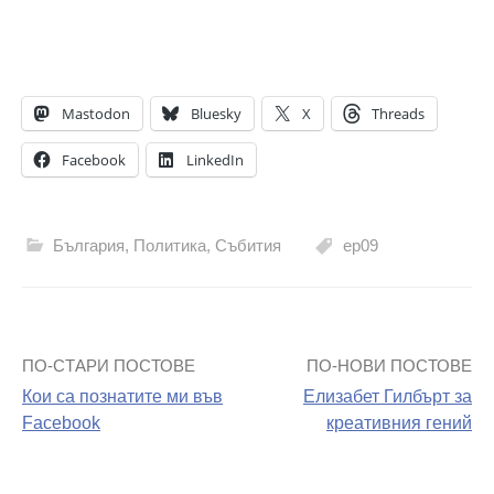
Mastodon
Bluesky
X
Threads
Facebook
LinkedIn
България
,
Политика
,
Събития
ep09
ПО-СТАРИ ПОСТОВЕ
ПО-НОВИ ПОСТОВЕ
Навигация
Кои са познатите ми във
Елизабет Гилбърт за
на
Facebook
креативния гений
поста