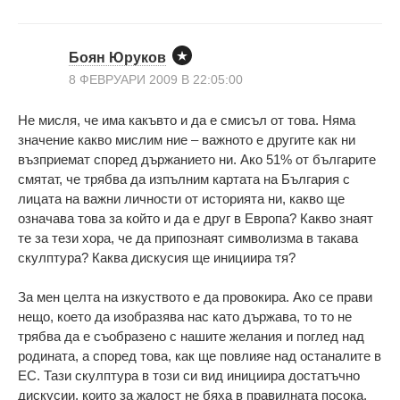
Боян Юруков
8 ФЕВРУАРИ 2009 В 22:05:00
Не мисля, че има какъвто и да е смисъл от това. Няма
значение какво мислим ние – важното е другите как ни
възприемат според държанието ни. Ако 51% от българите
смятат, че трябва да изпълним картата на България с
лицата на важни личности от историята ни, какво ще
означава това за който и да е друг в Европа? Какво знаят
те за тези хора, че да припознаят символизма в такава
скулптура? Каква дискусия ще инициира тя?
За мен целта на изкуството е да провокира. Ако се прави
нещо, което да изобразява нас като държава, то то не
трябва да е съобразено с нашите желания и поглед над
родината, а според това, как ще повлияе над останалите в
ЕС. Тази скулптура в този си вид инициира достатъчно
дискусии, които за жалост не бяха в правилната посока.