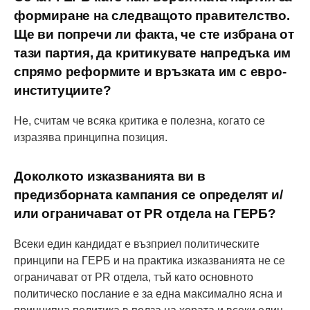
формиране на следващото правителство.
Ще ви попречи ли факта, че сте избрана от
тази партия, да критикувате напредъка им
спрямо реформите и връзката им с евро-
институциите?
Не, считам че всяка критика е полезна, когато се
изразява принципна позиция.
Доколкото изказванията ви в
предизборната кампания се определят и/
или ограничават от PR отдела на ГЕРБ?
Всеки един кандидат е възприел политическите
принципи на ГЕРБ и на практика изказванията не се
ограничават от PR отдела, тъй като основното
политическо послание е за една максимално ясна и