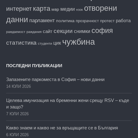
отворени
карта
интернет
медии
мвр
нзок
данни
парламент
работа
политика
прозрачност
протест
софия
секции
снимки
сайт
раждаемост
раждания
чужбина
статистика
цик
студенти
ПОСЛЕДНИ ПУБЛИКАЦИИ
Запазените паркоместа в София – нови данни
14 ЮЛИ 2026
Целева имунизация на бременни жени срещу RSV – къде
и защо?
7 ЮЛИ 2026
Какво знаем и какво не за връщащите се в България
6 ЮЛИ 2026