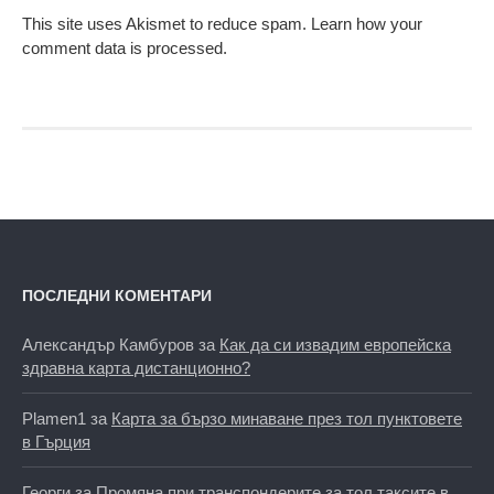
This site uses Akismet to reduce spam.
Learn how your
comment data is processed.
ПОСЛЕДНИ КОМЕНТАРИ
Александър Камбуров
за
Как да си извадим европейска
здравна карта дистанционно?
Plamen1
за
Карта за бързо минаване през тол пунктовете
в Гърция
Георги
за
Промяна при транспондерите за тол таксите в