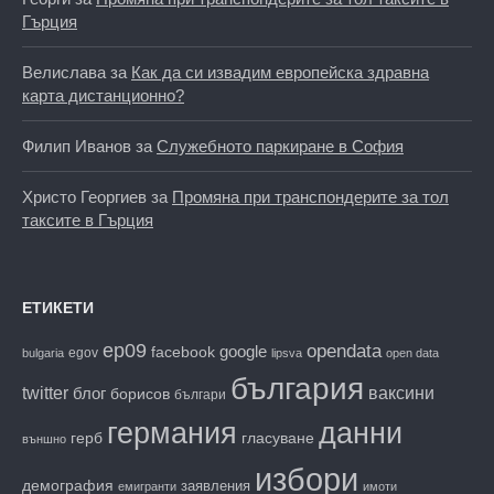
Гърция
Велислава
за
Как да си извадим европейска здравна
карта дистанционно?
Филип Иванов
за
Служебното паркиране в София
Христо Георгиев
за
Промяна при транспондерите за тол
таксите в Гърция
ЕТИКЕТИ
ep09
opendata
facebook
google
egov
bulgaria
lipsva
open data
българия
twitter
блог
ваксини
борисов
българи
данни
германия
гласуване
герб
външно
избори
демография
заявления
емигранти
имоти