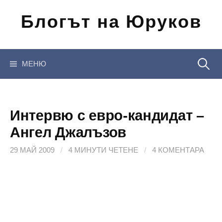
Отиди
Блогът на Юруков
на
съдържанието
Търсен
МЕНЮ
за:
Интервю с евро-кандидат –
Ангел Джaлъзов
29 МАЙ 2009
/
4 МИНУТИ ЧЕТЕНЕ
/
4 КОМЕНТАРА