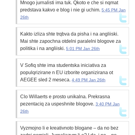
Mnogo jurnalisti ima tuk. Qkoto e che si nqmat
predstava kakvo e blog i nie gi uchim.
5:45 PM Jan
26th
Kakto izliza shte trqbva da pisha i na angliiski.
Mai shte zapochna otdelni paralelni blogove za
politika i na angliiski.
5:01 PM Jan 26th
V Sofiq shte ima studentska iniciativa za
populqrizirane n EU izborite organizirana ot
AEGEE sled 2 meseca.
4:49 PM Jan 26th
Clo Willaerts e prosto unikalna. Prekrasna
pezentaciq za uspeshnite blogove.
3:40 PM Jan
26th
Vyzmojno li e kreativnoto blogane – da no bez