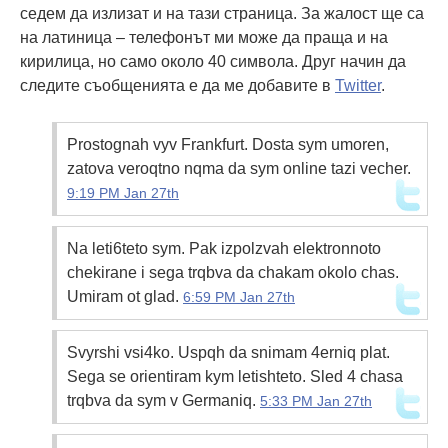
седем да излизат и на тази страница. За жалост ще са
на латиница – телефонът ми може да праща и на
кирилица, но само около 40 символа. Друг начин да
следите съобщенията е да ме добавите в
Twitter
.
Prostognah vyv Frankfurt. Dosta sym umoren,
zatova veroqtno nqma da sym online tazi vecher.
9:19 PM Jan 27th
Na leti6teto sym. Pak izpolzvah elektronnoto
chekirane i sega trqbva da chakam okolo chas.
Umiram ot glad.
6:59 PM Jan 27th
Svyrshi vsi4ko. Uspqh da snimam 4erniq plat.
Sega se orientiram kym letishteto. Sled 4 chasa
trqbva da sym v Germaniq.
5:33 PM Jan 27th