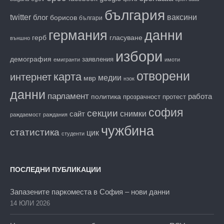
българия
twitter
блог
ваксини
борисов
българи
данни
германия
гласуване
герб
външно
избори
демография
заявления
емигранти
имоти
отворени
карта
интернет
медии
мвр
нзок
данни
парламент
работа
политика
прозрачност
протест
софия
секции
снимки
сайт
раждаемост
раждания
чужбина
статистика
цик
студенти
ПОСЛЕДНИ ПУБЛИКАЦИИ
Запазените паркоместа в София – нови данни
14 ЮЛИ 2026