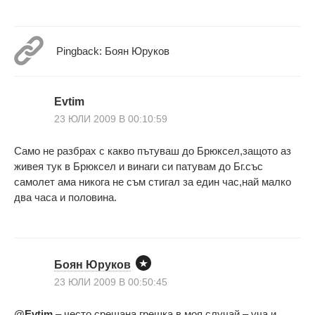
Pingback: Боян Юруков
Evtim
23 ЮЛИ 2009 В 00:10:59
Само не разбрах с какво пътуваш до Брюксел,защото аз
живея тук в Брюксел и винаги си патувам до Бг.със
самолет ама никога не съм стигал за един час,най малко
два часа и половина.
Боян Юруков
23 ЮЛИ 2009 В 00:50:45
@Evtim
– често срещана грешка в моя случай – уча и