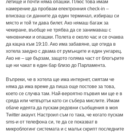
летище и почти няма опашки. Плюс това имам
намерение да пробвам електронния check-in –
вписваш си данните да един терминал, избираш си
място и той ти дава билет. Ако нямаш багаж за
чекиране, въобще не трябва да се занимаваш с
чиновнички и опашки. Полета е около час и се очаква
да кацна към 19:10. Ако има забавяне, ще отида в
хотела заедно с двама от румънците и един унгарец.
Ако не – ще бързам, защото голяма част от блогърите
ще ни чакат в един бар близо до Парламента.
Въпреки, че в хотела ще има интернет, смятам че
няма да има време да пиша още постове за това,
което се случва там. Най-вероятно първия ми ще е в
сряда или четвъртък като си събера мислите. Имам
обаче идеята да пускам редовни съобщения в моя
Twitter акаунт. Настроил съм го така, че когато пускам
sms-и от телефона си, те да се показват в
микроблогинг системата и с малък скрипт последните