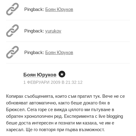
Pingback:
Боян Юруков
Pingback:
yurukov
Pingback:
Боян Юруков
Боян Юруков
1 ФЕВРУАРИ 2009 В 21:32:12
Копирах съобщенията, които съм пратил тук. Вече не се
обновяват автоматично, както беше докато бях в
Брюксел. Сега горе се вижда цялото ми пътуване в
обратен хронологичен ред. Експеримента с live blogging
беше доста интересен и познати ми казаха, че им е
харесал. Ще го повторя при първа възможност.