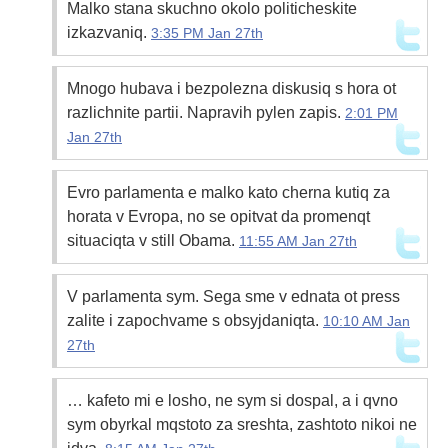
Malko stana skuchno okolo politicheskite
izkazvaniq.
3:35 PM Jan 27th
Mnogo hubava i bezpolezna diskusiq s hora ot
razlichnite partii. Napravih pylen zapis.
2:01 PM
Jan 27th
Evro parlamenta e malko kato cherna kutiq za
horata v Evropa, no se opitvat da promenqt
situaciqta v still Obama.
11:55 AM Jan 27th
V parlamenta sym. Sega sme v ednata ot press
zalite i zapochvame s obsyjdaniqta.
10:10 AM Jan
27th
… kafeto mi e losho, ne sym si dospal, a i qvno
sym obyrkal mqstoto za sreshta, zashtoto nikoi ne