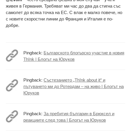
живея в Германия. Требяват ми час до два да стигна със
самолет до всяка точка на ЕС. С влак е малко повече, но
с новите скоростни линии до Франция и Италия е по-
добре.
Pingback:
Българското блогърско участие в новия
Th!nk | Блогът на Юруков
Pingback:
Състезанието „Th!nk about it“ и
пътуването ми до Ротердам – на живо | Блогът на
Юруков
Pingback:
За пребития българин в Брюксел и
реакциите след това | Блогът на Юруков