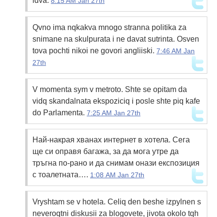
idva.
8:15 AM Jan 27th
Qvno ima nqkakva mnogo stranna politika za
snimane na skulpurata i ne davat sutrinta. Osven
tova pochti nikoi ne govori angliiski.
7:46 AM Jan
27th
V momenta sym v metroto. Shte se opitam da
vidq skandalnata ekspoziciq i posle shte piq kafe
do Parlamenta.
7:25 AM Jan 27th
Най-накрая хванах интернет в хотела. Сега
ще си оправя багажа, за да мога утре да
тръгна по-рано и да снимам онази експозиция
с тоалетната….
1:08 AM Jan 27th
Vryshtam se v hotela. Celiq den beshe izpylnen s
neveroqtni diskusii za blogovete, jivota okolo tqh