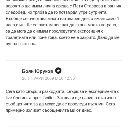
вероятно ще имам лична среща с Петя Ставрева в ранния
следобед, но трябва да го потвърдя утре сутринта.
Въобще се очертава много натоварен ден, а имам само 4
часа сън. Ще се опитам все пак да стана малко по-рано,
за да мога да снимам прословутата експозиция с
тоалетната или поне това, което не е закрито. Дано да ме
пуснат все пак.
Боян Юруков
28 ЯНУАРИ 2009 В 16:42:35
Сега като свърши разходката, свършва и експеримента с
live блогинг-а през Twitter. Затова и ще напиша статично
съобщенията за да може да се проследи пътя ми. Сега
примерно излизат съобщенията ми от днес.