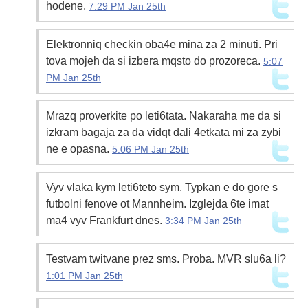
hodene.
7:29 PM Jan 25th
Elektronniq checkin oba4e mina za 2 minuti. Pri
tova mojeh da si izbera mqsto do prozoreca.
5:07
PM Jan 25th
Mrazq proverkite po leti6tata. Nakaraha me da si
izkram bagaja za da vidqt dali 4etkata mi za zybi
ne e opasna.
5:06 PM Jan 25th
Vyv vlaka kym leti6teto sym. Typkan e do gore s
futbolni fenove ot Mannheim. Izglejda 6te imat
ma4 vyv Frankfurt dnes.
3:34 PM Jan 25th
Testvam twitvane prez sms. Proba. MVR slu6a li?
1:01 PM Jan 25th