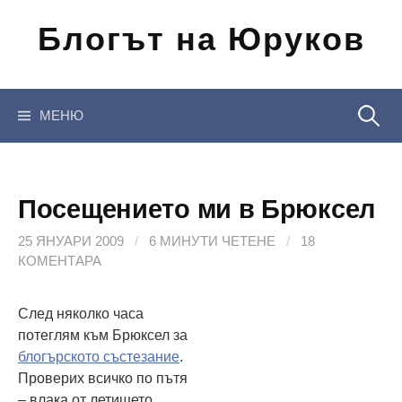
Отиди
Блогът на Юруков
на
съдържанието
Търсен
МЕНЮ
за:
Посещението ми в Брюксел
25 ЯНУАРИ 2009
/
6 МИНУТИ ЧЕТЕНЕ
/
18
КОМЕНТАРА
След няколко часа
потеглям към Брюксел за
блогърското състезание
.
Проверих всичко по пътя
– влака от летището,