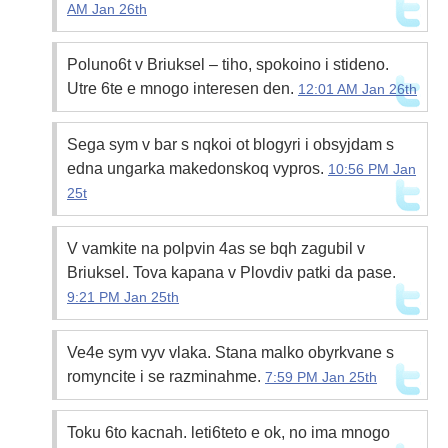
AM Jan 26th
Poluno6t v Briuksel – tiho, spokoino i stideno.
Utre 6te e mnogo interesen den.
12:01 AM Jan 26th
Sega sym v bar s nqkoi ot blogyri i obsyjdam s
edna ungarka makedonskoq vypros.
10:56 PM Jan
25t
V vamkite na polpvin 4as se bqh zagubil v
Briuksel. Tova kapana v Plovdiv patki da pase.
9:21 PM Jan 25th
Ve4e sym vyv vlaka. Stana malko obyrkvane s
romyncite i se razminahme.
7:59 PM Jan 25th
Toku 6to kacnah. leti6teto e ok, no ima mnogo