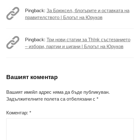
Pingback:
За Брюксел, блогърите и оставката на
правителството | Блогът на Юруков
Pingback:
Три нови статии за Th!nk състезанието
– избори, партии и цигани | Блогът на Юруков
Вашият коментар
Вашият имейл адрес няма да бъде публикуван.
Задължителните полета са отбелязани с
*
Коментар:
*