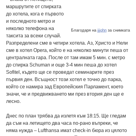
маршрутите от спирката
до хотела, кога е първото
и последното метро и
няколко телефона на
Благодаря на
jjjohn
за снимката
таксита за всеки случай.
Разпределени сме в четири хотела. Аз, Христо и Нели
сме в хотел Opera, който е на няколко минути пеша от
централната гара. После от там имам 5 мин. с метро
до спирка Schuman и още 3-4 мин пеша до хотел
Sofitel, където ще се проведат семинарите през
първия ден. Всъщност този хотел е точно до парка,
който се намира зад Европейския Парламент, което
значи, че и предвижването ми през втория ден ще е
лесно.
Днес по план трябва да излетя към 18:15. Ще гледам
да съм на летището два часа по-рано въпреки, че
няма нужда – Lufthansa имат check-in бюра из цялото