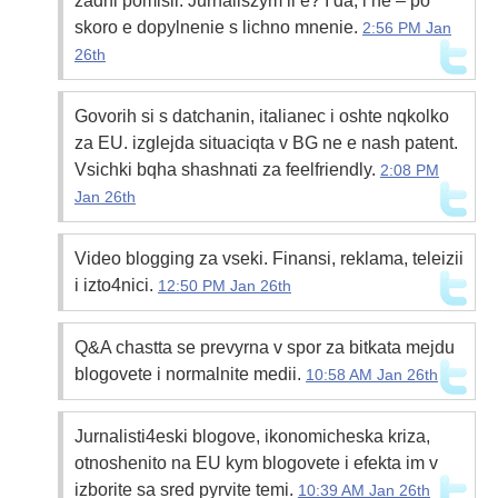
zadni pomisli. Jurnaliszym li e? I da, i ne – po
skoro e dopylnenie s lichno mnenie.
2:56 PM Jan
26th
Govorih si s datchanin, italianec i oshte nqkolko
za EU. izglejda situaciqta v BG ne e nash patent.
Vsichki bqha shashnati za feelfriendly.
2:08 PM
Jan 26th
Video blogging za vseki. Finansi, reklama, teleizii
i izto4nici.
12:50 PM Jan 26th
Q&A chastta se prevyrna v spor za bitkata mejdu
blogovete i normalnite medii.
10:58 AM Jan 26th
Jurnalisti4eski blogove, ikonomicheska kriza,
otnoshenito na EU kym blogovete i efekta im v
izborite sa sred pyrvite temi.
10:39 AM Jan 26th