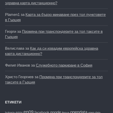
здравна карта дистанционно?
Plamen1
за
Карта за бързо минаване през тол пунктовете
в Гърция
Георги
за
Промяна при транспондерите за тол таксите в
Гърция
Велислава
за
Как да си извадим европейска здравна
карта дистанционно?
Филип Иванов
за
Служебното паркиране в София
Христо Георгиев
за
Промяна при транспондерите за тол
таксите в Гърция
ЕТИКЕТИ
ep09
opendata
facebook
google
egov
bulgaria
lipsva
open data