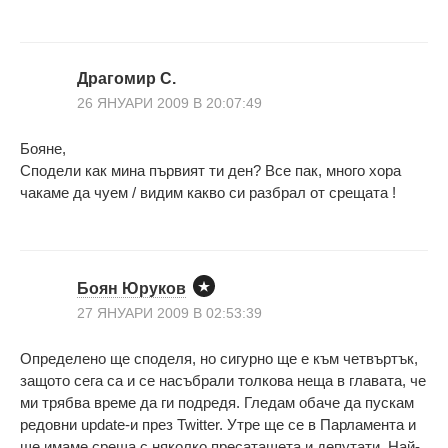
Драгомир С.
26 ЯНУАРИ 2009 В 20:07:49
Бояне,
Сподели как мина първият ти ден? Все пак, много хора
чакаме да чуем / видим какво си разбрал от срещата !
Боян Юруков
27 ЯНУАРИ 2009 В 02:53:39
Определено ще споделя, но сигурно ще е към четвъртък,
защото сега са и се насъбрали толкова неща в главата, че
ми трябва време да ги подредя. Гледам обаче да пускам
редовни update-и през Twitter. Утре ще се в Парламента и
ще имаме среща с няколко пресаташета и депутати. Най-