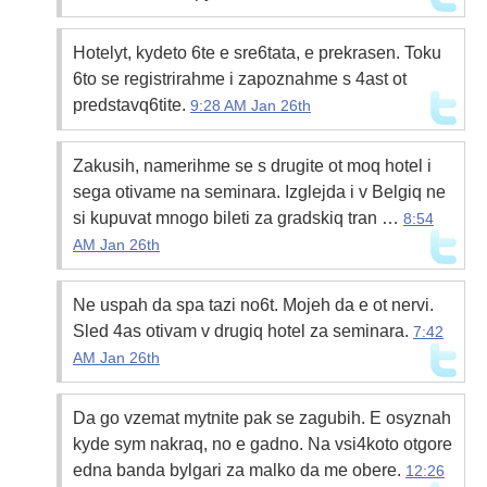
Hotelyt, kydeto 6te e sre6tata, e prekrasen. Toku
6to se registrirahme i zapoznahme s 4ast ot
predstavq6tite.
9:28 AM Jan 26th
Zakusih, namerihme se s drugite ot moq hotel i
sega otivame na seminara. Izglejda i v Belgiq ne
si kupuvat mnogo bileti za gradskiq tran …
8:54
AM Jan 26th
Ne uspah da spa tazi no6t. Mojeh da e ot nervi.
Sled 4as otivam v drugiq hotel za seminara.
7:42
AM Jan 26th
Da go vzemat mytnite pak se zagubih. E osyznah
kyde sym nakraq, no e gadno. Na vsi4koto otgore
edna banda bylgari za malko da me obere.
12:26