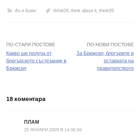
Аз и Боян
th!nk09
,
think about it
,
think09
ПО-СТАРИ ПОСТОВЕ
ПО-НОВИ ПОСТОВЕ
Навигация
Какво ще получа от
За Брюксел, блогърите и
на
блогърското състезание в
оставката на
Брюксел
правителството
поста
18 коментара
ПЛАМ
25 ЯНУАРИ 2009 В 14:06:56