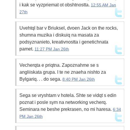
i kak se vyzpriemat ot obshtnostta.
12:55 AM Jan
27th
Uvehtql bar v Briuksel, dvoen Jack on the rocks,
shumna muzika i diskuiq na masata za
podsyznanieto, kreativnostta i genetichnata
pamet.
11:27 PM Jan 26th
Vecherqta e priqtna. Zapoznahme se s
angliiskata grupa. I te ne znaeha nishto za
Bylgariq. . . do sega.
8:40 PM Jan 26th
Sega se vryshtam v hotela. Shte se vidqt s edin
poznat i posle sym na networking vecherq.
Seminara ne beshe prekrasen, no mi haresa.
6:34
PM Jan 26th