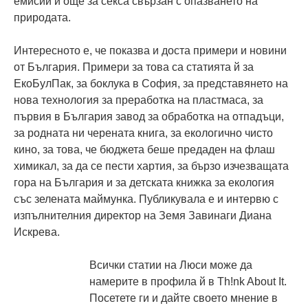
емисии и още за секса свързан с опазването на
природата.
Интересното е, че показва и доста примери и новини
от България. Примери за това са статията й за
ЕкоБулПак, за боклука в София, за представянето на
нова технология за преработка на пластмаса, за
първия в България завод за обработка на отпадъци,
за родната ни черената книга, за екологично чисто
кино, за това, че бюджета беше предаден на флаш
химикал, за да се пести хартия, за бързо изчезващата
гора на България и за детската книжка за екология
със зелената маймунка. Публикувала е и интервю с
изпълнителния директор на Земя Завинаги Диана
Искрева.
Всички статии на Люси може да
намерите в профила й в Th!nk About It.
Посетете ги и дайте своето мнение в