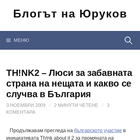
Отиди
Блогът на Юруков
на
съдържанието
Търсен
МЕНЮ
за:
TH!NK2 – Люси за забавната
страна на нещата и какво се
случва в България
3 НОЕМВРИ 2009
/
2 МИНУТИ ЧЕТЕНЕ
/
3
КОМЕНТАРА
Продължавам прегледа на
българското участие
в
инициативата Th!nk about it 2 за промяната на