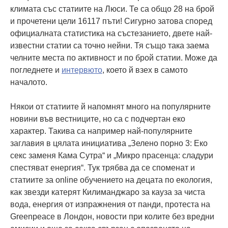
климата със статиите на Люси. Те са общо 28 на брой
и прочетени цели 16117 пъти! Сигурно затова според
официалната статистика на състезанието, двете най-
известни статии са точно нейни. Тя също така заема
челните места по активност и по брой статии. Може да
погледнете и
интервюто
, което й взех в самото
началото.
Някои от статиите й напомнят много на популярните
новини във вестниците, но са с подчертан еко
характер. Такива са например най-популярните
заглавия в цялата инициатива „Зелено порно 3: Еко
секс заменя Кама Сутра“ и „Микро прасенца: сладури
спестяват енергия“. Тук трябва да се споменат и
статиите за online обучението на децата по екология,
как звезди катерят Килиманджаро за кауза за чиста
вода, енергия от изпражнения от панди, протеста на
Greenpeace в Лондон, новости при колите без вредни