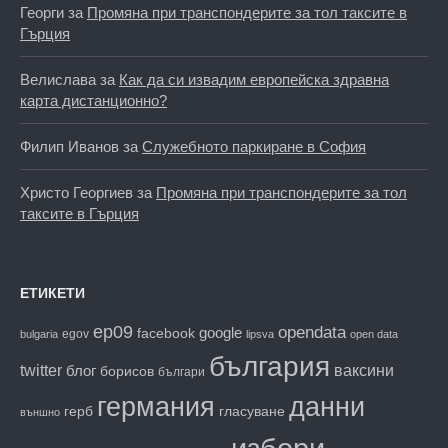
Георги
за
Промяна при транспондерите за тол таксите в
Гърция
Велислава
за
Как да си извадим европейска здравна
карта дистанционно?
Филип Иванов
за
Служебното паркиране в София
Христо Георгиев
за
Промяна при транспондерите за тол
таксите в Гърция
ЕТИКЕТИ
ep09
opendata
facebook
google
egov
bulgaria
lipsva
open data
българия
twitter
блог
ваксини
борисов
българи
данни
германия
гласуване
герб
външно