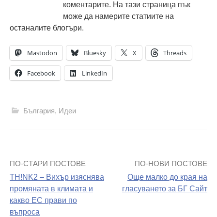
коментарите. На тази страница пък
може да намерите статиите на
останалите блогъри.
Mastodon
Bluesky
X
Threads
Facebook
LinkedIn
България
,
Идеи
ПО-СТАРИ ПОСТОВЕ
ПО-НОВИ ПОСТОВЕ
Навигация
TH!NK2 – Вихър изяснява
Още малко до края на
на
промяната в климата и
гласуването за БГ Сайт
какво ЕС прави по
поста
въпроса