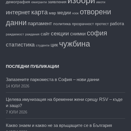
избори
демография
заявления
емигранти
имоти
отворени
карта
интернет
медии
мвр
нзок
данни
парламент
работа
политика
прозрачност
протест
софия
секции
снимки
сайт
раждаемост
раждания
чужбина
статистика
цик
студенти
ПОСЛЕДНИ ПУБЛИКАЦИИ
Запазените паркоместа в София – нови данни
14 ЮЛИ 2026
Целева имунизация на бременни жени срещу RSV – къде
и защо?
7 ЮЛИ 2026
Какво знаем и какво не за връщащите се в България