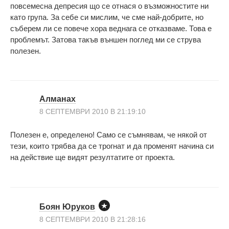
повсемесна депресия що се отнася о възможностите ни
като група. За себе си мислим, че сме най-добрите, но
съберем ли се повече хора веднага се отказваме. Това е
проблемът. Затова такъв външен поглед ми се струва
полезен.
Алманах
8 СЕПТЕМВРИ 2010 В 21:19:10
Полезен е, определено! Само се съмнявам, че някой от
тези, които трябва да се трогнат и да променят начина си
на действие ще видят резултатите от проекта.
Боян Юруков
8 СЕПТЕМВРИ 2010 В 21:28:16