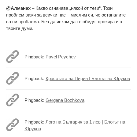
@Алманах
– Какво означава „някой от тези“. Този
проблем важи за всички нас – мислим си, че останалите
са ни проблема. Без да искам да те обидя, прозира и в
твоите думи.
Pingback:
Pavel Peychev
Pingback:
Красотата на Пирин | Блогът на Юруков
Pingback:
Gergana Bozhkova
Pingback:
Лого на България за 1 лев | Блогът на
Юруков