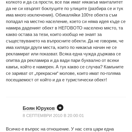
колкото и да са прости, все пак имат някакъв манталитет
да не си хвърлят боклуците по улиците (разбира се и тук
има много изключения). Обикаляйки 100те обекта съм
попадал на местно население, което си няма идея къде се
намира даденият обект в НЕГОВОТО населено място, та
какво остава за тези, които изобщо не знаят за
съществуването на въпросните обекти. Да не говорим, че
има хиляди други места, които по никакъв начин не се
рекламират или показват. Всяка една чужда държава се
опитва да рекламира и да вади пари буквално от всеки
камък, който е намерен. А тук какво се случва? Камъните
се зариват от „прекрасни“ молове, които имат по-голяма
посещаемост от който и да е туристически обект!
Боян Юруков
8 СЕПТЕМВРИ 2010 В 20:00:01
Всичко е въпрос на отношение. У нас сега цари една