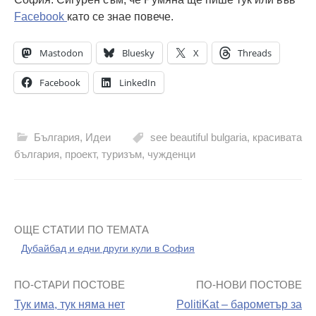
Facebook
като се знае повече.
Mastodon
Bluesky
X
Threads
Facebook
LinkedIn
България
,
Идеи
see beautiful bulgaria
,
красивата
българия
,
проект
,
туризъм
,
чужденци
ОЩЕ СТАТИИ ПО ТЕМАТА
Дубайбад и едни други кули в София
ПО-СТАРИ ПОСТОВЕ
ПО-НОВИ ПОСТОВЕ
Навигация
Тук има, тук няма нет
PolitiKat – барометър за