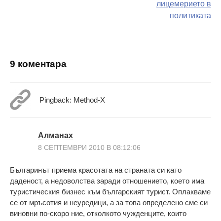
на
лицемерието в
политиката
поста
9 коментара
Pingback: Method-X
Алманах
8 СЕПТЕМВРИ 2010 В 08:12:06
Българинът приема красотата на страната си като
даденост, а недоволства заради отношението, което има
туристическия бизнес към българският турист. Оплакваме
се от мръсотия и неуредици, а за това определено сме си
виновни по-скоро ние, отколкото чужденците, които