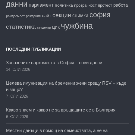
данни
парламент
работа
политика
прозрачност
протест
софия
секции
снимки
сайт
раждаемост
раждания
чужбина
статистика
цик
студенти
ПОСЛЕДНИ ПУБЛИКАЦИИ
Запазените паркоместа в София – нови данни
14 ЮЛИ 2026
Целева имунизация на бременни жени срещу RSV – къде
и защо?
7 ЮЛИ 2026
Какво знаем и какво не за връщащите се в България
6 ЮЛИ 2026
Местни данъци в помощ на семействата, а не на