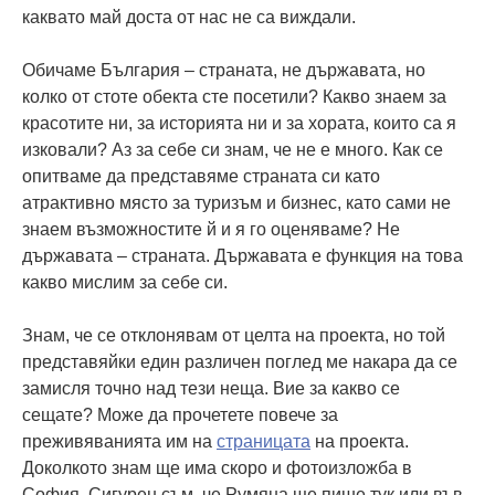
каквато май доста от нас не са виждали.
Обичаме България – страната, не държавата, но
колко от стоте обекта сте посетили? Какво знаем за
красотите ни, за историята ни и за хората, които са я
изковали? Аз за себе си знам, че не е много. Как се
опитваме да представяме страната си като
атрактивно място за туризъм и бизнес, като сами не
знаем възможностите й и я го оценяваме? Не
държавата – страната. Държавата е функция на това
какво мислим за себе си.
Знам, че се отклонявам от целта на проекта, но той
представяйки един различен поглед ме накара да се
замисля точно над тези неща. Вие за какво се
сещате? Може да прочетете повече за
преживяванията им на
страницата
на проекта.
Доколкото знам ще има скоро и фотоизложба в
София. Сигурен съм, че Румяна ще пише тук или във