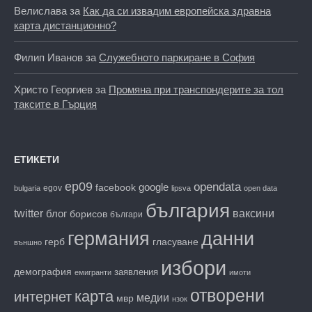
Велислава
за
Как да си извадим европейска здравна
карта дистанционно?
Филип Иванов
за
Служебното паркиране в София
Христо Георгиев
за
Промяна при транспондерите за тол
таксите в Гърция
ЕТИКЕТИ
ep09
opendata
facebook
google
egov
bulgaria
lipsva
open data
българия
twitter
блог
ваксини
борисов
българи
данни
германия
гласуване
герб
външно
избори
демография
заявления
емигранти
имоти
отворени
карта
интернет
медии
мвр
нзок