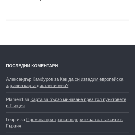
ПОСЛЕДНИ КОМЕНТАРИ
Александър Камбуров
за
Как да си извадим европейска
здравна карта дистанционно?
Plamen1
за
Карта за бързо минаване през тол пунктовете
в Гърция
Георги
за
Промяна при транспондерите за тол таксите в
Гърция