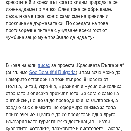
красотите й и всеки път когато видим природата се
изненадваме по малко. След това се обръщаме,
съжаляваме това, което сами сме направили и
проклинаме държавата си. По средата на това
противоречие питаме с учудване всеки гост от
чужбина защо му е трябвало да идва тук.
В края на юли
писах
за проекта „Красивата България“
(англ. име
See Beautiful Bulgaria
) и там вече може да
намерите отговори на този въпрос. 8 човека от
Полша, Китай, Украйна, Бразилия и Русия обиколиха
страната и описаха преживяното. За сега е само на
английски, но ще бъде преведено и на български, а
заедно със снимките ще сформира книжка за това
приключение. Целта е да се представи една друга
България като туристическа дестинация – извън
курортите, хотелите, плажовете и лифтовете. Такава,