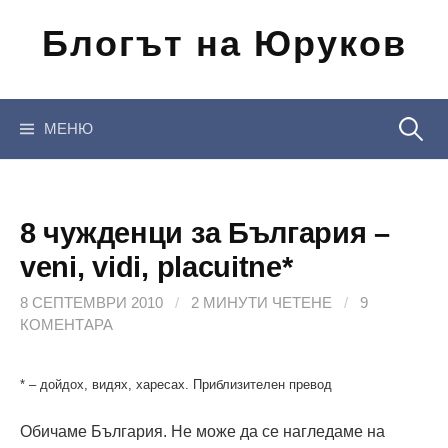
Отиди
Блогът на Юруков
на
съдържанието
Търсен
МЕНЮ
за:
8 чужденци за България –
veni, vidi, placuitne*
8 СЕПТЕМВРИ 2010
/
2 МИНУТИ ЧЕТЕНЕ
/
9
КОМЕНТАРА
* – дойдох, видях, харесах. Приблизителен превод
Обичаме България. Не може да се нагледаме на