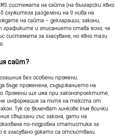
 CMS системата на сайта (на български явно
 служителя разделени на 9 нива на
иждате на сайта – декларации, закони,
т графиките и описанието става ясно, че
ъс системата за гласуване, но явно тази
о.
вия сайт?
егашния без особени промени.
а бъде променена, съдържанието на
. Промени ще има при законопроектите,
ече информация за пътя на текста от
акон. Тук се включват линкове към всички
ия свързани със закона, дати на
показвана по-подробна статистика за
 е гласувано докато са отсъствали.