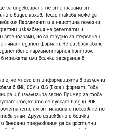
 ще са индексираните стенограми от
ани с видео архив. Нещо такова може да
пейския Парламент и е наистина полезно,
нкретни изказвания на депутати и
ни стенограми, но са трудно за търсене и
 нямат единен формат. Не разбрах обаче
 единствено парламентарния контрол,
 в мрежата или всички заседания в
но е, че много от информацията в различни
аля в XML, CSV и XLS (Excel) формат. Това
инира и визуализира лесно. Пример за това
утатите, които се пускат в един PDF
 прочетането им от машина и показването
атова знам. Друго изискване е всички
 и внесени предложения да са достъпни