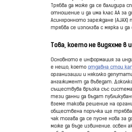
Трябва да може да се валидира с
отношение и да има клас АА за 
Асинхронното зареждане (AJAX) 
трябва се използва с мярка и д
Това, което не видяхме в
Основното е информация за инд
е нещо, което
отдавна стои ка
организации и няколко депутати,
ангажимент да въведат. Доколк
съществува връзка със системат
тези данни да бъдат публикуван
вземе такова решение на органи
обществена поръчка ще трябва д
чак тогава да се пусне нова за 
може да бъде извинение. освен 