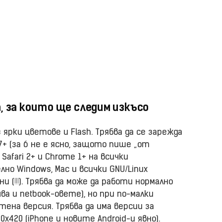
, за които ще следим изкъсо
 ярки цветове и Flash. Трябва да се зарежда
 7+ (за 6 не е ясно, защото пише „от
 Safari 2+ и Chrome 1+ на всички
но Windows, Маc и всички GNU/Linux
ни (
!!!
). Трябва да може да работи нормално
ва и netbook-овете), но при по-малки
ена версия. Трябва да има версии за
х420 (iPhone и новите Android-и явно).