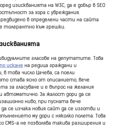
поред изискванията на W3C, да е добър в SEO
достъпност за хора с увреждания.
предвидено в определени части на сайта
а е толерантно към грешки.
 изискванията
ивидуалните гласове на депутатите. Това
то искане
на редица граждани и
 в това число Цачева, са поели
ото става ясно от описанието, вече
а за гласуване и е въпрос на желания
и автоматично. За жалост дори да се
зационно ниво, при пусната вече
а се изчака новия сайт да се изготви и
допълнението му дори с няколко полета. Това
ако CMS-а не позволява такива разширения и