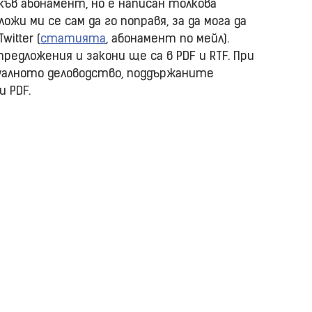
къв абонамент, но е написан толкова
ложи ми се сам да го поправя, за да мога да
witter (
статията
, абонамент по мейл).
едложения и закони ще са в PDF и RTF. При
туалното деловодство, поддържаните
и PDF.