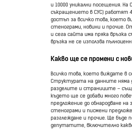
и 10000 уникални посещения. На
съкращението в СУС) работят 40
достъп за всичко това, което в
стенограми, новини и прочие. О
и сега сайта има пряка връзка с
връзка не се използва пълноценн
Какво ще се промени с но
Всичко това, което виждате в с
Структурата на данните няма д
разделите и страниците – също
където ще се добави много пов
предложение до обнародване на з
стенограми и писмени предложен
разглеждане и прочие. Ще бъде 
депутатите, включително какво