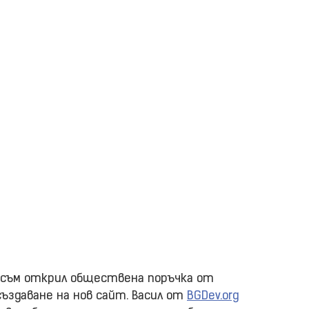
е съм открил обществена поръчка от
създаване на нов сайт. Васил от
BGDev.org