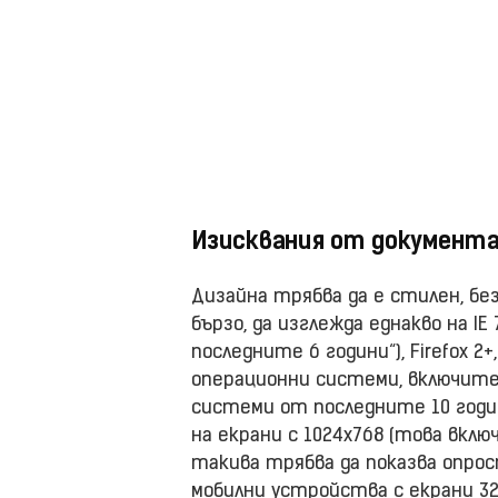
Изисквания от документа
Дизайна трябва да е стилен, без
бързо, да изглежда еднакво на IE
последните 6 години“), Firefox 2+,
операционни системи, включител
системи от последните 10 годи
на екрани с 1024х768 (това включ
такива трябва да показва опрост
мобилни устройства с екрани 320