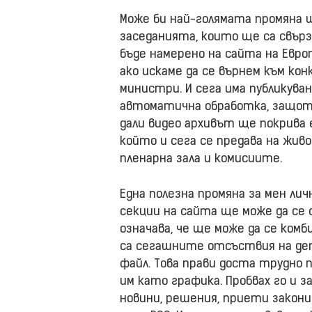
Може би най-голямата промяна
заседанията, които ще са свърз
бъде намерено на сайта на Евро
ако искаме да се върнем към ко
министри. И сега има публикува
автоматична обработка, защото
дали видео архивът ще покрива
който и сега се предава на живо
пленарна зала и комисиите.
Една полезна промяна за мен лич
секции на сайта ще може да се св
означава, че ще може да се комб
са сегашните отсъствия на деп
файл. Това прави доста трудно
им като графика. Пробвах го и з
новини, решения, приети закони