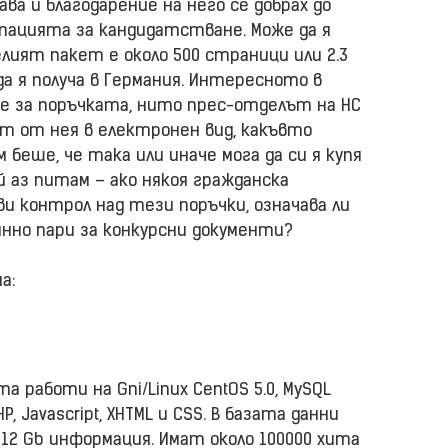
ва и благодарение на него се добрах до
ацията за кандидатстване. Може да я
лият пакет е около 500 страници или 2.3
да я получа в Германия. Интересното в
те за поръчката, нито прес-отделът на НС
т от нея в електронен вид, какъвто
беше, че така или иначе мога да си я купя
й аз питам – ако някоя гражданска
и контрол над тези поръчки, означава ли
янно пари за конкурсни документи?
а:
а работи на Gni/Linux CentOS 5.0, MySQL
HP, Javascript, XHTML и CSS. В базата данни
 12 Gb информация. Имат около 100000 хита