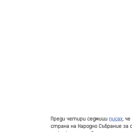
Преди четири седмици
писах
, ч
страна на Народно Събрание за 