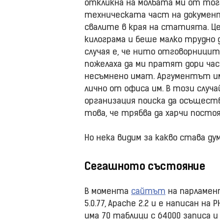
откликна на молбата ми от тога
техническата част на документ
свалите в края на статията. Це
килограма и беше малко трудно 
случая е, че нито отговорници
пожелаха да ми пратят дори час
несъмнено имат. Аргументът им 
лично от офиса им. В този случа
организация поиска да осъществ
това, че трябва да харчи посто
Но нека видим за какво става дум
Сегашното състояние
В момента
сайтът
на парламент
5.0.77, Apache 2.2 и е написан на P
има 70 таблици с 64000 записа и