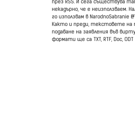
през RSS. И сега съществува та
некадърно, че е неизползваем. На
го използвам в NarodnoSabranie @T
Както и преди, текстовете на пр
подаване на заявления във вир
формати ще са TXT, RTF, Doc, ODT 