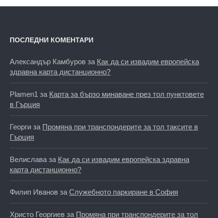
ПОСЛЕДНИ КОМЕНТАРИ
Александър Камбуров
за
Как да си извадим европейска
здравна карта дистанционно?
Plamen1
за
Карта за бързо минаване през тол пунктовете
в Гърция
Георги
за
Промяна при транспондерите за тол таксите в
Гърция
Велислава
за
Как да си извадим европейска здравна
карта дистанционно?
Филип Иванов
за
Служебното паркиране в София
Христо Георгиев
за
Промяна при транспондерите за тол