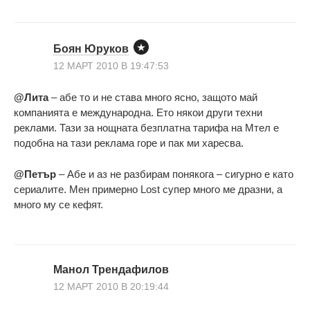
Боян Юруков
12 МАРТ 2010 В 19:47:53
@Лита
– абе то и не става много ясно, защото май
компанията е международна. Ето някои други техни
реклами. Тази за нощната безплатна тарифа на Мтел е
подобна на тази реклама горе и пак ми харесва.
@Петър
– Абе и аз не разбирам понякога – сигурно е като
сериалите. Мен примерно Lost супер много ме дразни, а
много му се кефят.
Maнол Трендафилов
12 МАРТ 2010 В 20:19:44