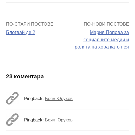
ПО-СТАРИ ПОСТОВЕ
ПО-НОВИ ПОСТОВЕ
Навигация
Блогвай де 2
Мария Попова за
на
социалните медии и
ролята на хора като нея
поста
23 коментара
Pingback:
Боян Юруков
Pingback:
Боян Юруков