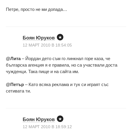
Петре, просто не ми допада…
Боян Юруков
12 МАРТ 2010 В 18:54:05
@Лита
– Йордан дето съм го линкнал горе каза, че
българска агенция я е правила, но са участвали доста
чужденци. Така пище и на сайта им.
@Петър
– Като всяка реклама и тук си играят със
сетивата ти.
Боян Юруков
12 МАРТ 2010 В 18:59:12