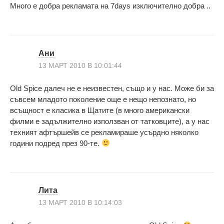
Много е добра рекламата на 7days изключително добра ..
Ани
13 МАРТ 2010 В 10:01:44
Old Spice далеч не е неизвестен, също и у нас. Може би за
съвсем младото поколение още е нещо непознато, но
всъщност е класика в Щатите (в много американски
филми е задължително използван от татковците), а у нас
техният афтършейв се рекламираше усърдно няколко
години подред през 90-те.
Лита
13 МАРТ 2010 В 10:14:03