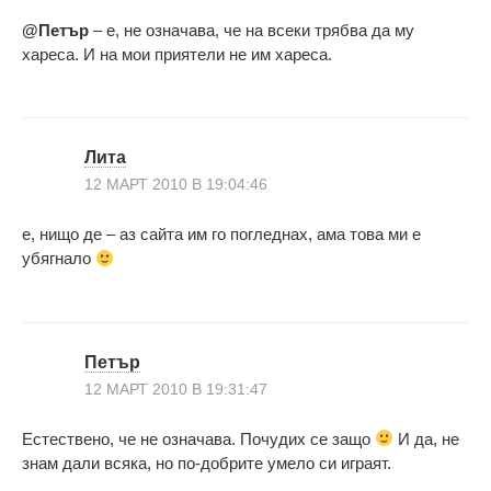
@Петър
– е, не означава, че на всеки трябва да му
хареса. И на мои приятели не им хареса.
Лита
12 МАРТ 2010 В 19:04:46
е, нищо де – аз сайта им го погледнах, ама това ми е
убягнало
Петър
12 МАРТ 2010 В 19:31:47
Естествено, че не означава. Почудих се защо
И да, не
знам дали всяка, но по-добрите умело си играят.