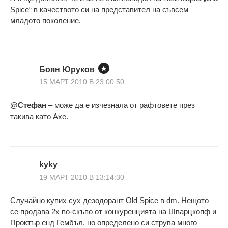
Spice“ в качеството си на представител на съвсем
младото поколение.
Боян Юруков
15 МАРТ 2010 В 23:00:50
@Стефан
– може да е изчезнала от рафтовете през
такива като Axe.
kyky
19 МАРТ 2010 В 13:14:30
Случайно купих сух дезодорант Old Spice в dm. Нещото
се продава 2х по-скъпо от конкуренцията на Шварцкопф и
Проктър енд Гембъл, но определено си струва много