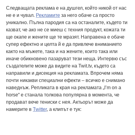
Следващата реклама е на душгел, който никой от нас
не е и чувал.
Рекламите
за него обаче са просто
уникално. Пълна пародия са на останалите, където ти
казват, че ако не се миеш с техния продукт, кожата ти
ще окапе и жените ще те мразят. Направена е обаче
супер ефектно и целта й е да привлече вниманието
както на мъжете, така и на жените, които така или
иначе обикновено пазаруват тези неща. Интервю със
създателите може да видите на Twit.tv, където са
направили и дисекция на рекламата. Впрочем няма
почти никакви специални ефекти – всичко е снимано
наведнъж. Репликата в края на рекламата „I’m on a
horse“ е станала толкова популярна в момента, че
продават вече тениски с нея. Актьорът може да
намерите в
Twitter
, а клипът е тук: