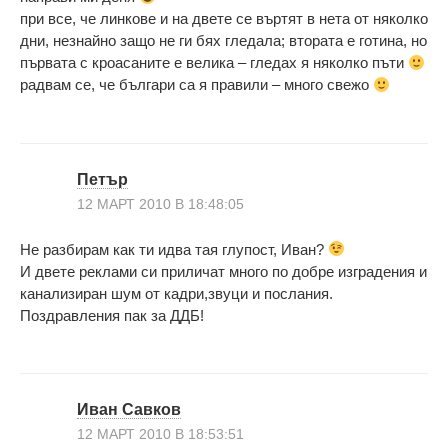
при все, че линкове и на двете се въртят в нета от няколко
дни, незнайно защо не ги бях гледала; втората е готина, но
първата с кроасаните е велика – гледах я няколко пъти
радвам се, че българи са я правили – много свежо
Петър
12 МАРТ 2010 В 18:48:05
Не разбирам как ти идва тая глупост, Иван?
И двете реклами си приличат много по добре изградения и
канализиран шум от кадри,звуци и послания.
Поздравления пак за ДДБ!
Иван Савков
12 МАРТ 2010 В 18:53:51