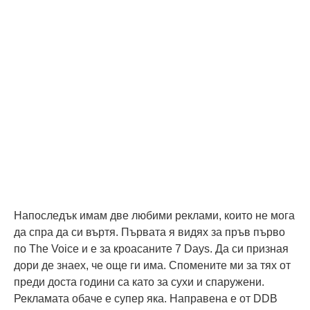
Напоследък имам две любими реклами, които не мога
да спра да си въртя. Първата я видях за пръв първо
по The Voice и е за кроасаните 7 Days. Да си призная
дори де знаех, че още ги има. Спомените ми за тях от
преди доста години са като за сухи и спаружени.
Рекламата обаче е супер яка. Направена е от DDB