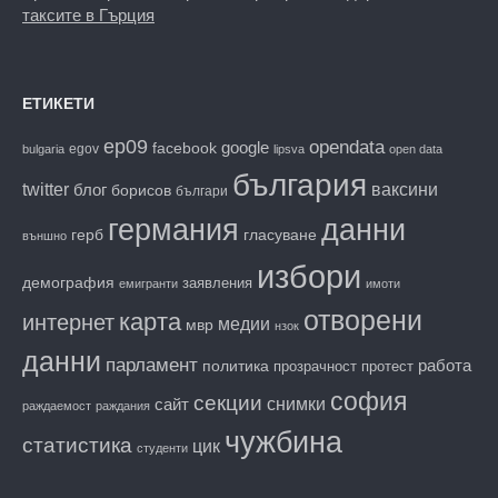
таксите в Гърция
ЕТИКЕТИ
ep09
opendata
facebook
google
egov
bulgaria
lipsva
open data
българия
twitter
блог
ваксини
борисов
българи
данни
германия
гласуване
герб
външно
избори
демография
заявления
емигранти
имоти
отворени
карта
интернет
медии
мвр
нзок
данни
парламент
работа
политика
прозрачност
протест
софия
секции
снимки
сайт
раждаемост
раждания
чужбина
статистика
цик
студенти