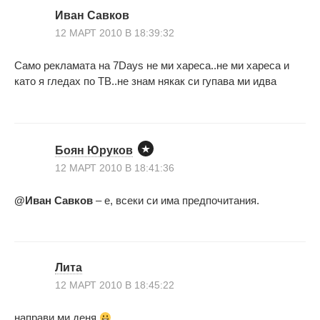
Иван Савков
12 МАРТ 2010 В 18:39:32
Само рекламата на 7Days не ми хареса..не ми хареса и
като я гледах по ТВ..не знам някак си гупава ми идва
Боян Юруков
12 МАРТ 2010 В 18:41:36
@Иван Савков
– е, всеки си има предпочитания.
Лита
12 МАРТ 2010 В 18:45:22
направи ми деня