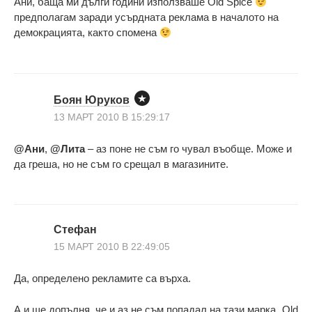
Ани, баща ми дълги години използваше Old Spice
предполагам заради усърдната реклама в началото на
демокрацията, както спомена
Боян Юруков
13 МАРТ 2010 В 15:29:17
@Ани
,
@Лита
– аз поне не съм го чувал въобще. Може и
да греша, но не съм го срещал в магазините.
Стефан
15 МАРТ 2010 В 22:49:05
Да, определено рекламите са върха.
А и ще допълня, че и аз не съм попадал на тази марка „Old