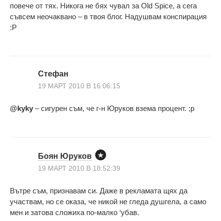
повече от тях. Никога не бях чувал за Old Spice, а сега
съвсем неочаквано – в твоя блог. Надушвам конспирация
:Р
Стефан
19 МАРТ 2010 В 16:06:15
@kyky
– сигурен съм, че г-н Юруков взема процент. ;р
Боян Юруков
19 МАРТ 2010 В 18:52:39
Вътре съм, признавам си. Даже в рекламата щях да
участвам, но се оказа, че никой не гледа душгела, а само
мен и затова сложиха по-малко ‘убав.