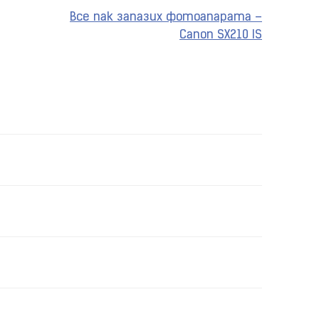
Все пак запазих фотоапарата –
Canon SX210 IS