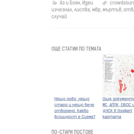
Аз и Боян
,
Идеи
crowdsour
изчезнал
,
лиспва
,
мвр
,
мъртъв
,
отв
случай
ОЩЕ СТАТИИ ПО ТЕМАТА
Нещо ново, нещо
Още документ
старо и нещо вече
МС, АППК, ОВОС 
отворено. Какво
ДНСК в GovAlert
всъщност е Сигма?
картата
ПО-СТАРИ ПОСТОВЕ