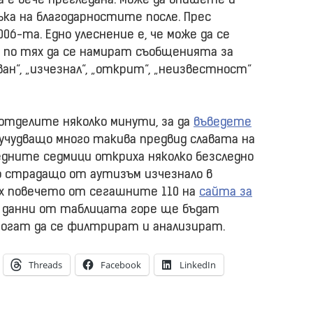
а е вече прегледана. Може да впишете и
съка на благодарностите после. Прес
6-та. Едно улеснение е, че може да се
 по тях да се намират съобщенията за
ан“, „изчезнал“, „открит“, „неизвестност“
о отделите няколко минути, за да
въведете
 учудващо много такива предвид славата на
ледните седмици откриха няколко безследно
о страдащо от аутизъм изчезнало в
ох повечето от сегашните 110 на
сайта за
е данни от таблицата горе ще бъдат
могат да се филтрират и анализират.
Threads
Facebook
LinkedIn