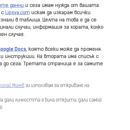
ите данни
и сега имам нужда от вашата
а с
Lipsva.com
искам да изкарам всички
знали в таблица. Целта на това е да се
инали случаи, информация за хората, колко
ен случая.
oogle Docs
, която всеки може да променя.
и инструкции. На втората има списък с
 до сега. Третата страница е за самите
колай Минев
ги използвам за откриване на
ва дали личността е била открита, дали сам(а)
ай