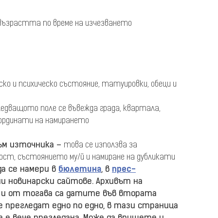
 възрастта по време на изчезването
ско и психическо състояние, татуировки, обеци и
ледващото поле се въвежда града, квартала,
оординати на намирането
ъм източника –
това се използва за
ст, състоянието му/й и намиране на дубликати
а се намери в
бюлетина
, в
прес-
ни новинарски сайтове. Архивът на
 и от тогава са датите във втората
е прегледат едно по едно, в тази страница