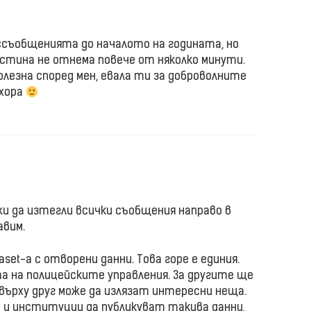
ссъобщенията до началото на годината, но
истина не отнема повече от няколко минути.
олезна според мен, евала ти за доброволните
 хора
жи да изтегли всички съобщения направо в
авим.
aset-а с отворени данни. Това горе е единия.
а на полицейските управления. За другите ще
 върху друг може да излязат интересни неща.
 и институции да публикуват такива данни,