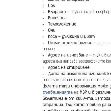
Пол
Възраст –
тук се има в предвид
Височина
Телосложение
Очи
Коса – дължина и цвят
Отличителни белези –
физиче
прочие.
Адрес на изчезване –
тук и в с
адреса или направо географските к
Адрес на откриване
Дата на бюлетина или линк к
потвърждаване на откритата лично
Цялата тази информация може д
съобщенията
на МВР и в различ
бюлетина е от 2009-та. Затова
страница. Тъй като трябва да с