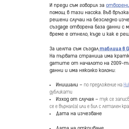
И преди съм говорил за
отворен
помощ в тази насока. Във връзк
решени случаи на безследно изче
създаде отворена база данни с м
време е отнело, къде и как е реш
За целта съм създал
таблица в G
На първата страница има кратк
датите от началото на 2009-та
данни и има няколко колони:
Инициали –
по предложение на
Ни
дубликати
Изход от случая –
тук се запис
се е върнал(а) или е бил с летален кр
Дата на изчезване
Дата на откриване