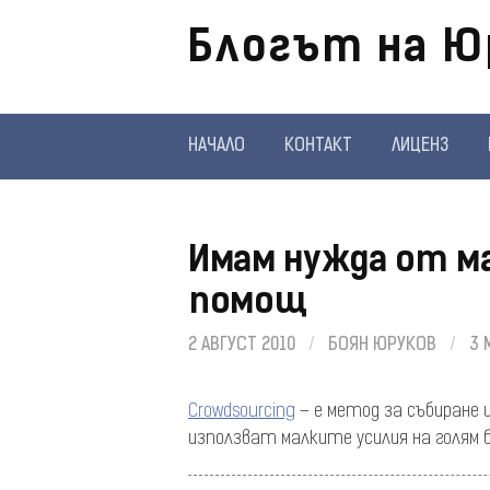
Отиди
Блогът на Ю
на
съдържанието
НАЧАЛО
КОНТАКТ
ЛИЦЕНЗ
Имам нужда от ма
помощ
2 АВГУСТ 2010
/
БОЯН ЮРУКОВ
/
3 
Crowdsourcing
– е метод за събиране 
използват малките усилия на голям бр