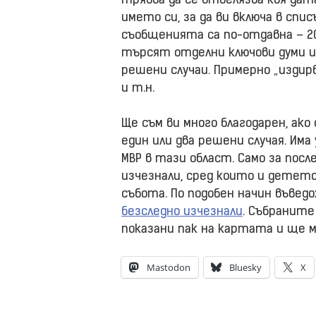
трябва да се отбелязва коя дат
името си, за да ви включа в спи
съобщенията са по-отдавна – 200
търсят отделни ключови думи и
решени случаи. Примерно „издирв
и т.н.
Ще съм ви много благодарен, ак
един или два решени случая. Има
МВР в тази област. Само за пос
изчезнали, сред които и детет
събота. По подобен начин въвед
безследно изчезнали
. Събранит
показани пак на картата и ще 
Mastodon
Bluesky
X