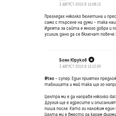
3 АВГУСТ 2010 В 16:08:15
Прегледах няколко бюлетина и пре
само с търсене на думи – така на
Идеята за сайта е много добра и п
усилия, дано да се включат повече
Боян Юруков
3 АВГУСТ 2010 В 16:12:09
@teo
– супер. Един приятел предло
таблицата и май така ще го напр
Целтра ми е да направя няколко dat
Другия ще е адресите и описаният
пиша после. Като ги наложим един
Целта ми е вместо да карам фирми