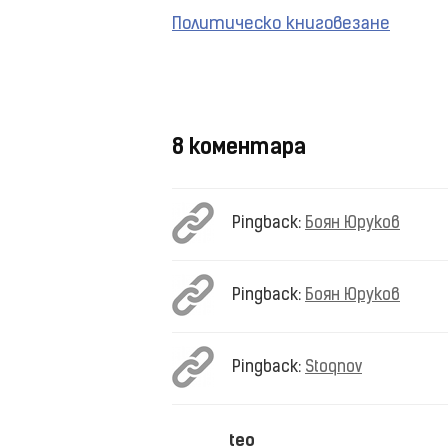
Навигация
Политическо книговезане
на
поста
8 коментара
Pingback:
Боян Юруков
Pingback:
Боян Юруков
Pingback:
Stoqnov
teo