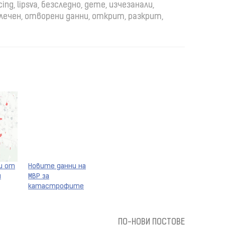
cing
,
lipsva
,
безследно
,
дете
,
изчезанали
,
лечен
,
отворени данни
,
открит
,
разкрит
,
и от
Новите данни на
и
МВР за
катастрофите
ПО-НОВИ ПОСТОВЕ