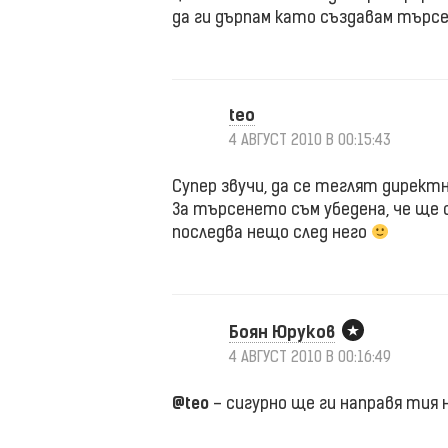
да ги дърпам като създавам търсе
teo
4 АВГУСТ 2010 В 00:15:43
Супер звучи, да се теглят директ
За търсенето съм убедена, че ще 
последва нещо след него
Боян Юруков
4 АВГУСТ 2010 В 00:16:49
@teo
– сигурно ще ги направя тия 