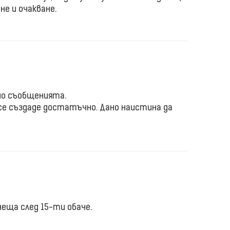
не и очакване.
но съобщенията.
се създаде достатъчно. Дано наистина да
неща след 15-ти обаче.