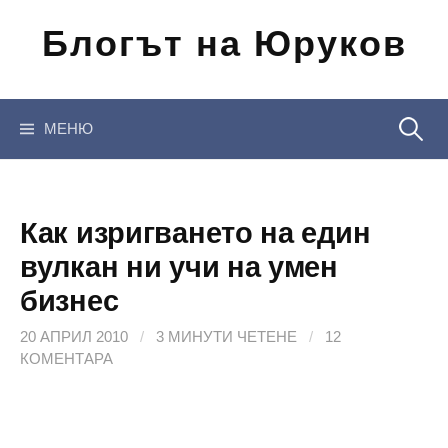
Отиди
Блогът на Юруков
на
съдържанието
Търсен
МЕНЮ
за:
Как изригването на един
вулкан ни учи на умен
бизнес
20 АПРИЛ 2010
/
3 МИНУТИ ЧЕТЕНЕ
/
12
КОМЕНТАРА