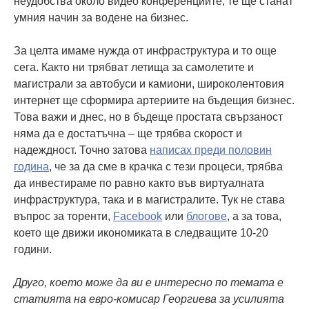
неудобства около видео конференциите, те ще станат
умния начин за водене на бизнес.
За целта имаме нужда от инфраструктура и то още
сега. Както ни трябват летища за самолетите и
магистрали за автобуси и камиони, широколентовия
интернет ще сформира артериите на бъдещия бизнес.
Това важи и днес, но в бъдеще простата свързаност
няма да е достатъчна – ще трябва скорост и
надеждност. Точно затова
написах преди половин
година
, че за да сме в крачка с тези процеси, трябва
да инвестираме по равно както във виртуалната
инфраструктура, така и в магистралите. Тук не става
въпрос за торенти,
Facebook
или
блогове
, а за това,
което ще движи икономиката в следващите 10-20
години.
Друго, което може да ви е интересно по темата е
статията на евро-комисар Георгиева за усилията