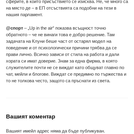
сферите, в които присъствието се изисква. Не, че много са
на място де – в ЕП отсъствията са подобни на тези в
нашия парламент.
@спорт
– „Up in the air“ показва всъщност точно
обратното – че не винаги това е добро решение. Там
задачата на Клуни беше част от остарял модел на
поведение и от психологически причини трябва да се
прави лично. Всичко зависи от стила на работа и дали
хората си имат доверие. Знам за една фирма, в която
служителите почти не се виждат като общуват главно по
чат, мейли и блогове. Виждат се предимно по тържества и
то не толкова често, защото са пръснати из света.
Вашият коментар
Вашият имейл адрес няма да бъде публикуван.