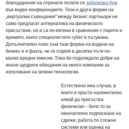
благодарение на спрените полети се
забелязва бум
във видео конференциите. Тези и други форми на
„виртуални съвещания“ между бизнес партньори не
само предлагат алтернатива на физическото
присъствие, но и са по-евтини в сравнение с парите и
времето, което специалистите губят в пътуване.
Допълнителен плюс към тази форма на водене на
бизнес е и факта, че се отделя в десетки пъти по-
малко вредни емисии. Това би подхождало добре на
иначе щедрите обещания на много компании за
използване на зелени технологии.
Естествено има случаи, в
които е просто наложително
някой да присъства
физически – било то за
окончателно подписване на
сделки, работа по сложни
системи или оценка на