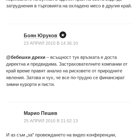
затруднения в търговията на охладено месо в другия край.
Боян Юруков
23 АПРИЛ 2010 В 14:36:10
@бебешки дрехи
– всъщност тук връзката е доста
директна и предвидима. Застрахователните компании от
край време правят анализ на рисковете от природните
явления. Затова и чух, че все по-трудно се финансират
зимни курорти и писти.
Марио Пешев
25 АПРИЛ 2010 В 21:02:13
И аз съм „за“ провеждането на видео конференции,