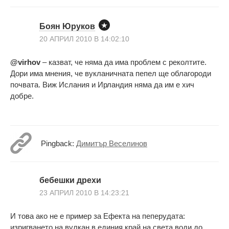
Боян Юруков
20 АПРИЛ 2010 В 14:02:10
@virhov
– казват, че няма да има проблем с реколтите.
Дори има мнения, че вукланичната пепел ще облагороди
почвата. Виж Ислания и Ирландия няма да им е хич
добре.
Pingback:
Димитър Веселинов
бебешки дрехи
23 АПРИЛ 2010 В 14:23:21
И това ако не е пример за Ефекта на пеперудата:
изригването на вулкан в единия край на света води до