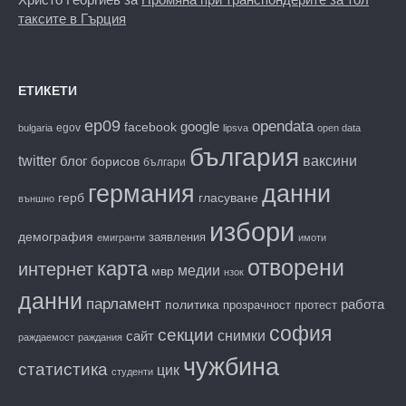
таксите в Гърция
ЕТИКЕТИ
ep09
opendata
facebook
google
egov
bulgaria
lipsva
open data
българия
twitter
блог
ваксини
борисов
българи
данни
германия
гласуване
герб
външно
избори
демография
заявления
емигранти
имоти
отворени
карта
интернет
медии
мвр
нзок
данни
парламент
работа
политика
прозрачност
протест
софия
секции
снимки
сайт
раждаемост
раждания
чужбина
статистика
цик
студенти