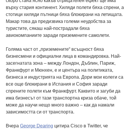
скоро стана ясно какъв отрицателен ефект ще има
върху стария континент. Хиляди полети бяха спрени, а
стотици хиляди пътници бяха блокирани на летищата.
Макар това да предизвика големи неудобства за
туристите, сякаш най-пострадали бяха
авиокомпаниите заради приземените самолети.
Голяма част от „приземените“ всъщност бяха
бизнесмени и официални лица в командировка. Най-
засегнатата зона – между Лондон, Дъблин, Париж,
Франкфурт и Мюнхен, е и центъра на политиката,
бизнеса и индустрията на Европа. Дори мои колеги са
все още блокирани в Испания и София заради
спрените полети към Франкфурт. Каквито и загуби да
има бизнесът от тази транспортна криза обаче, той
може да научи нещо много важно – как да намали
зависимостта си от транспорта.
Вчера
George Dearing
цитира Cisco в Twitter, че