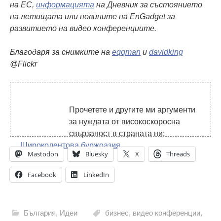
на ЕС,
информацията
на Дневник за състоянието
на летищата или новините на EnGadget за
развитието на видео конференциите.
Благодаря за снимките на
eqqman
и
davidking
@Flickr
Прочетете и другите ми аргументи
за нуждата от високоскоросна
свързаност в страната ни:
Широколентова буржоазия
Mastodon
Bluesky
X
Threads
Facebook
LinkedIn
България
,
Идеи
бизнес
,
видео конференции
,