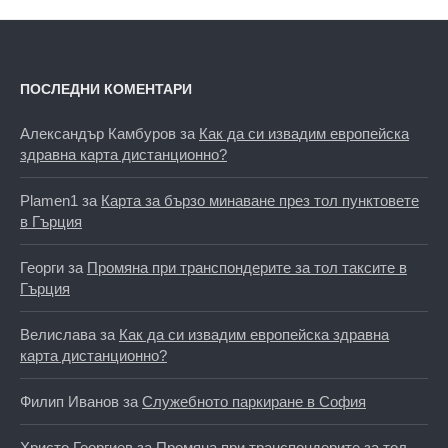
ПОСЛЕДНИ КОМЕНТАРИ
Александър Камбуров
за
Как да си извадим европейска
здравна карта дистанционно?
Plamen1
за
Карта за бързо минаване през тол пунктовете
в Гърция
Георги
за
Промяна при транспондерите за тол таксите в
Гърция
Велислава
за
Как да си извадим европейска здравна
карта дистанционно?
Филип Иванов
за
Служебното паркиране в София
Христо Георгиев
за
Промяна при транспондерите за тол