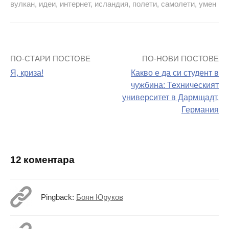
вулкан
,
идеи
,
интернет
,
исландия
,
полети
,
самолети
,
умен
ПО-СТАРИ ПОСТОВЕ
ПО-НОВИ ПОСТОВЕ
Навигация
Я, криза!
Какво е да си студент в
на
чужбина: Техническият
университет в Дармщадт,
поста
Германия
12 коментара
Pingback:
Боян Юруков