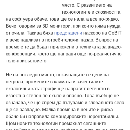
място. С развитието на
технологиите и сложността
на софтуера обаче, това ще се налага все по-рядко.
Вече говорим за 3D монитори, при които няма нужда
от очила. Такива бяха
представени
наскоро на CeBIT
и вече навлизат в потребителския пазар. Въпрос на
време е те да бъдат приложени в техниката за видео-
конференции, което ще направи още по-реалистично
теле-присъствието.
Не на последно място, покачващите се цени на
петрола, промените в климата и зачестилите
екологични катастрофи ще направят летенето в
известна степен по-скъпо и опасно. Това въобще не
означава, че ще спрем да пътуваме и глобалното село
ще се разпадне. Малка промяна в цените и риска
обаче би направила командировките нерентабилни.
Щом новите технологии премахнат сегашните