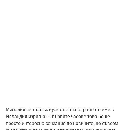
Миналия четвъртък вулканът със странното име в
Исландия изригна. В първите часове това беше
просто интересна сензация по новините, но съвсем