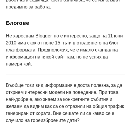
предимно за работа.
Блогове
Не харесвам Blogger, но е интересно, защо на 11 юни
2010 има скок от поне 15 пъти в отварянето на блог
платформата. Предположих, че е имало скандална
информация на някой сайт там, но не успях да
намеря кой.
Въобще този вид информация е доста полезна, за да
открием интересни модели на поведение. При това
най-добре е, ако знаем за конкретните събития и
желаем да видим как са се отразили на общия трафик
генериран от хората. Вие сещате ли се какво се е
случило на гореизброените дати?