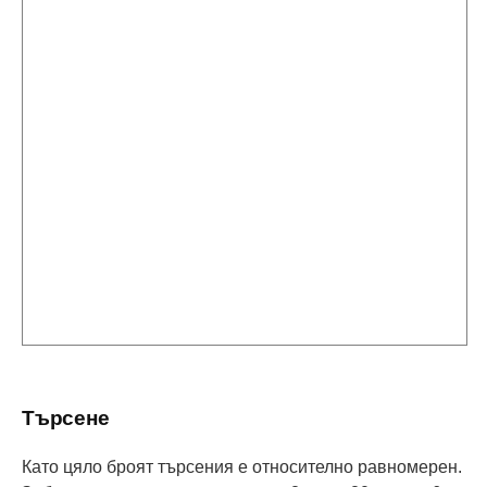
Търсене
Като цяло броят търсения е относително равномерен.