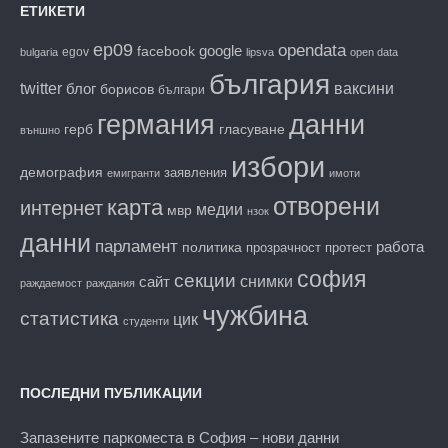
ЕТИКЕТИ
ep09
opendata
facebook
google
egov
bulgaria
lipsva
open data
българия
twitter
блог
ваксини
борисов
българи
данни
германия
гласуване
герб
външно
избори
демография
заявления
емигранти
имоти
отворени
карта
интернет
медии
мвр
нзок
данни
парламент
работа
политика
прозрачност
протест
софия
секции
снимки
сайт
раждаемост
раждания
чужбина
статистика
цик
студенти
ПОСЛЕДНИ ПУБЛИКАЦИИ
Запазените паркоместа в София – нови данни