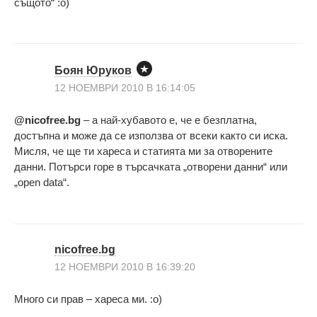
същото“ :о)
Боян Юруков
12 НОЕМВРИ 2010 В 16:14:05
@nicofree.bg
– а най-хубавото е, че е безплатна,
достъпна и може да се използва от всеки както си иска.
Мисля, че ще ти хареса и статията ми за отворените
данни. Потърси горе в търсачката „отворени данни“ или
„open data“.
nicofree.bg
12 НОЕМВРИ 2010 В 16:39:20
Много си прав – хареса ми. :о)