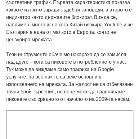
съответния трафик. Първата характеристика показва
какво е изтрито заради съдебни заповеди, а второто е
индикатор както държавите блокират. Вижда се,
например, много ясно кога Китай блокира Youtube и че
България е една от малкото в Европа, която не
цензурира мрежата.
Тези инструменти обаче ме накараха да се замисля
над друго – кога са пиковете в потреблението у нас.
Тук може да виждаме само трафика на Google
услугите, но все пак те са вече основни в
използването на мрежата. За жалост не са отбелязани
точни брой търсения, но поне може да сравняваме
пиковете със средното от началото на 2009-та насам.