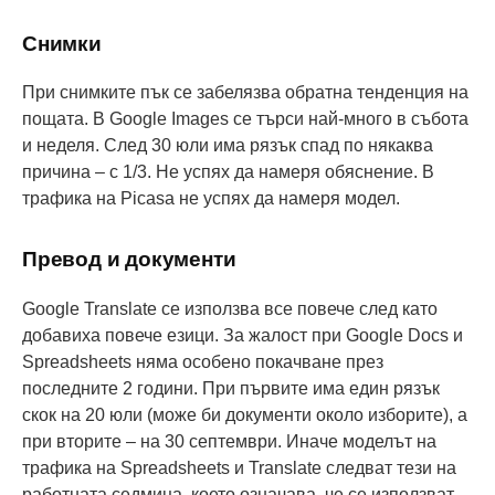
Снимки
При снимките пък се забелязва обратна тенденция на
пощата. В Google Images се търси най-много в събота
и неделя. След 30 юли има рязък спад по някаква
причина – с 1/3. Не успях да намеря обяснение. В
трафика на Picasa не успях да намеря модел.
Превод и документи
Google Translate се използва все повече след като
добавиха повече езици. За жалост при Google Docs и
Spreadsheets няма особено покачване през
последните 2 години. При първите има един рязък
скок на 20 юли (може би документи около изборите), а
при вторите – на 30 септември. Иначе моделът на
трафика на Spreadsheets и Translate следват тези на
работната седмица, което означава, че се използват