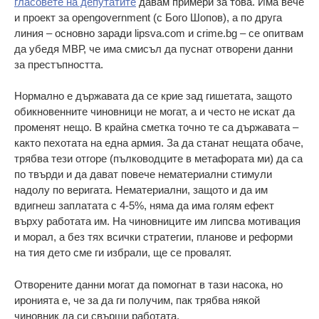
гласовете на депутатите
давам примери за това. Има вече
и проект за opengovernment (с Бого Шопов), а по друга
линия – основно заради lipsva.com и crime.bg – се опитвам
да убедя МВР, че има смисъл да пуснат отворени данни
за престъпността.
Нормално е държавата да се крие зад гишетата, защото
обикновенните чиновници не могат, а и често не искат да
променят нещо. В крайна сметка точно те са държавата –
както пехотата на една армия. За да станат нещата обаче,
трябва тези отгоре (пълководците в метафората ми) да са
по твърди и да дават повече нематериални стимули
надолу по веригата. Нематериални, защото и да им
вдигнеш заплатата с 4-5%, няма да има голям ефект
върху работата им. На чиновниците им липсва мотивация
и морал, а без тях всички стратегии, планове и реформи
на тия дето сме ги избрали, ще се провалят.
Отворените данни могат да помогнат в тази насока, но
иронията е, че за да ги получим, пак трябва някой
чиновник да си свърши работата.