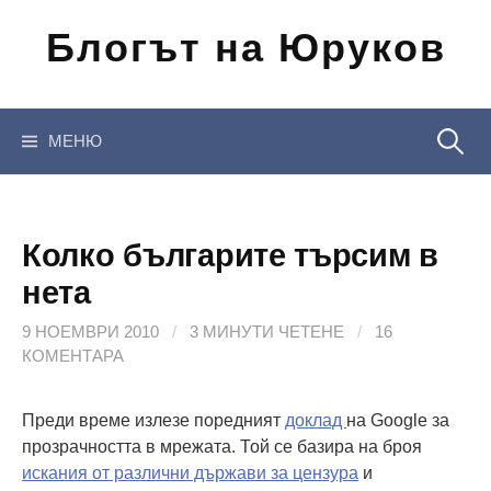
Отиди
Блогът на Юруков
на
съдържанието
Търсен
МЕНЮ
за:
Колко българите търсим в
нета
9 НОЕМВРИ 2010
/
3 МИНУТИ ЧЕТЕНЕ
/
16
КОМЕНТАРА
Преди време излезе поредният
доклад
на Google за
прозрачността в мрежата. Той се базира на броя
искания от различни държави за цензура
и