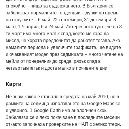
спокойно – нищо за съдържанието. В България се
забелязват нормалните тенденции – дупки по време
на отпуските – 6 май, 22 септември, 31 декември, 3
март, 1-5 април, 6 и 24 май. Интересното тук е, че на 3-
ти март има много малък спад, което ме кара да
мисля, че хората предпочитат да работят тогава. Ако
намалите периода и увеличите графиката, ще видите
и очакваният модел през седмицата – много четене на
мейли от понеделник до сряда, рязък спад в
четвъртък/петък и доста малко в почивните дни.
Карти
Не знам какво е станало в средата на май 2010, но в
рамките на седмица използването на Google Maps се
е удвоило. В Google Earth има аналогичен скок.
Забелязва се и леко покачване в последните месеци
откакто започнаха проверките на НАП с хеликоптери.