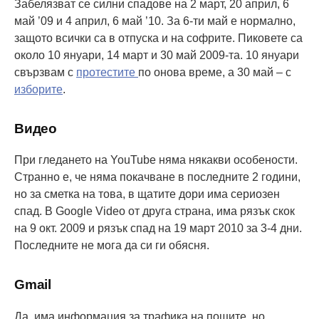
Забелязват се силни спадове на 2 март, 20 април, 6
май ’09 и 4 април, 6 май ’10. За 6-ти май е нормално,
защото всички са в отпуска и на софрите. Пиковете са
около 10 януари, 14 март и 30 май 2009-та. 10 януари
свързвам с
протестите
по онова време, а 30 май – с
изборите
.
Видео
При гледането на YouTube няма някакви особености.
Странно е, че няма покачване в последните 2 години,
но за сметка на това, в щатите дори има сериозен
спад. В Google Video от друга страна, има рязък скок
на 9 окт. 2009 и рязък спад на 19 март 2010 за 3-4 дни.
Последните не мога да си ги обясня.
Gmail
Да, има информация за трафика на пощите, но