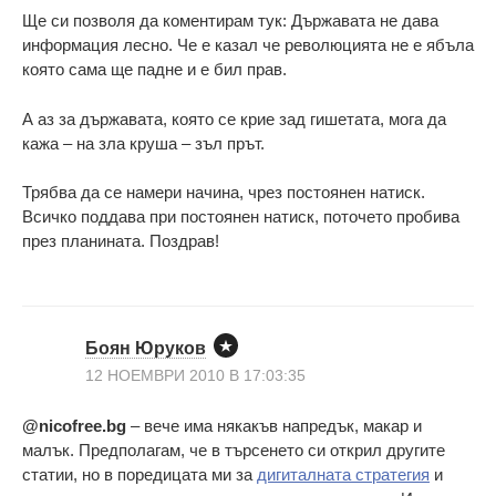
Ще си позволя да коментирам тук: Държавата не дава
информация лесно. Че е казал че революцията не е ябъла
която сама ще падне и е бил прав.
А аз за държавата, която се крие зад гишетата, мога да
кажа – на зла круша – зъл прът.
Трябва да се намери начина, чрез постоянен натиск.
Всичко поддава при постоянен натиск, поточето пробива
през планината. Поздрав!
Боян Юруков
12 НОЕМВРИ 2010 В 17:03:35
@nicofree.bg
– вече има някакъв напредък, макар и
малък. Предполагам, че в търсенето си открил другите
статии, но в поредицата ми за
дигиталната стратегия
и