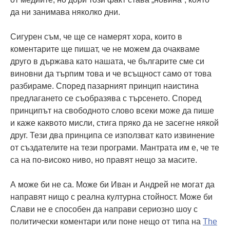
да ни занимава няколко дни.
Сигурен съм, че ще се намерят хора, които в
коментарите ще пишат, че не можем да очакваме
друго в държава като нашата, че българите сме си
виновни да търпим това и че всъщност само от това
разбираме. Според пазарният принцип наистина
предлагането се съобразява с търсенето. Според
принципът на свободното слово всеки може да пише
и каже каквото мисли, стига пряко да не засегне някой
друг. Тези два принципа се използват като извинение
от създателите на тези програми. Мантрата им е, че те
са на по-високо ниво, но правят нещо за масите.
А може би не са. Може би Иван и Андрей не могат да
направят нищо с реална културна стойност. Може би
Слави не е способен да направи сериозно шоу с
политически коментари или поне нещо от типа на
The