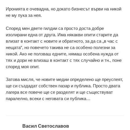
Иронията е очевадна, но докато бизнесът върви на никoй
не му пука за нея.
Според мен двете гилдии са просто доста добре
изолирани една от друга. Има някакви опити старите да
влизат в контакт с новите и обратното, за да са „в час с
нещата“, но повечето такива не са особено полезни за
никoй. Ако не ползваш едните, нямаш особена нужда от
тях и дори не влизаш в контакт с тях случайно и тн., поне
според моя опит.
Затова мисля, че новите медии определено ще преуспеят,
ще си създадат собствен пазар и публика. Просто двата
лагера все повече ще се разделят и ще съществуват
паралелно, всеки с неговата си публика…
Васил Светославов