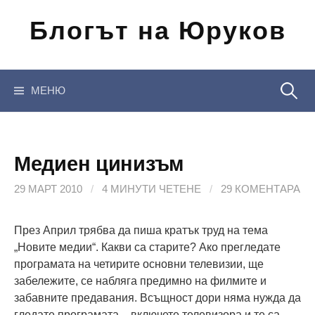
Отиди
Блогът на Юруков
на
съдържанието
Търсен
МЕНЮ
за:
Медиен цинизъм
29 МАРТ 2010
/
4 МИНУТИ ЧЕТЕНЕ
/
29 КОМЕНТАРА
През Април трябва да пиша кратък труд на тема
„Новите медии“. Какви са старите? Ако прегледате
програмата на четирите основни телевизии, ще
забележите, се набляга предимно на филмите и
забавните предавания. Всъщност дори няма нужда да
гледате програмата – включете телевизора и те са