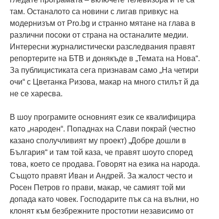
там. Останалото са новини с лигав привкус на
модернизъм от Pro.bg и странно мятане на глава в
различни посоки от страна на останалите медии.
Интересни журналистически разследвания правят
репортерите на БТВ и донякъде в „Темата на Нова“.
За публицистиката сега признавам само „На четири
очи“ с Цветанка Ризова, макар на много стилът й да
не се харесва.
В шоу програмите основният език се квалифицира
като „народен“. Попаднах на Слави покрай (честно
казано сполучливият му проект) „Добре дошли в
България“ и там той каза, че правят шоуто според
това, което се продава. Говорят на езика на народа.
Същото правят Иван и Андрей. За жалост често и
Росен Петров го прави, макар, че самият той ми
допада като човек. Господарите пък са на вълни, но
клонят към безбрежните простотии независимо от