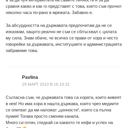
сравня какво и как го представят с това, което съм прочел
няколко часа по-рано в мрежата. Забавно е.
За абсурдността на държавата предпочитам да не се
изказвам, защото реално не съм се сблъсквал с цялата
му сила. Знам обаче, че всичко се прави от хора и често
говорейки за държавата, институциите и администрацията
забравяме това.
Pavlina
29 МАРТ 2010 В 16:10:32
Съгласна съм, че държавата това са хората, които живеят
в нея! Но има хора в нашта държава, които чрез медиите
се опитват да ми наложат „ценности“, които са пълна
пумия! Тогава просто сменям канала.
Много си готин, гледкай си каквото те кефи и успех на