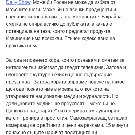
Daily Show
. Може би Росен не може да избяга от
мръсните шеги. Може би на всички продуценти и
сценаристи това да им са възможностите. В крайна
сметка не опира всичко до публиката, а какъв е
потенциала на тези, които предлагат продукта.
Извинения има всякакви. Етичен кодекс явно на
практика няма.
Затова и повечето хора, които познавам и смятам за
интелигентни избягват да гледат телевизия. Затова и
блоговете с културен език и ценно съдържание
преуспяват. Затова хората вярваме повече на някое
що-годе познато име в мрежата, отколкото на
утвърдените национални медии и журналисти. Но
дали „новите медии“ ще преуспеят – може би не.
Цинизмът на „старите“ си генерира сам аудитория
като я тренира в простотия. Самозахранващ се пазар
измерващ се с рейтинги и цени на реклами. 15 минути
по-късно същите наричат политиците ни