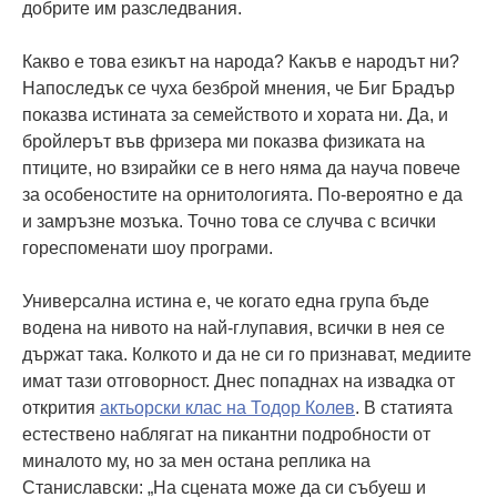
добрите им разследвания.
Какво е това езикът на народа? Какъв е народът ни?
Напоследък се чуха безброй мнения, че Биг Брадър
показва истината за семейството и хората ни. Да, и
бройлерът във фризера ми показва физиката на
птиците, но взирайки се в него няма да науча повече
за особеностите на орнитологията. По-вероятно е да
и замръзне мозъка. Точно това се случва с всички
гореспоменати шоу програми.
Универсална истина е, че когато една група бъде
водена на нивото на най-глупавия, всички в нея се
държат така. Колкото и да не си го признават, медиите
имат тази отговорност. Днес попаднах на извадка от
открития
актьорски клас на Тодор Колев
. В статията
естествено наблягат на пикантни подробности от
миналото му, но за мен остана реплика на
Станиславски: „На сцената може да си събуеш и