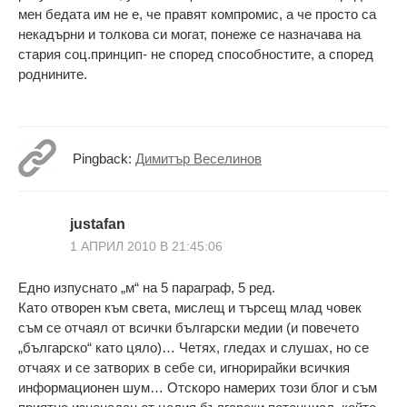
мен бедата им не е, че правят компромис, а че просто са
некадърни и толкова си могат, понеже се назначава на
стария соц.принцип- не според способностите, а според
роднините.
Pingback:
Димитър Веселинов
justafan
1 АПРИЛ 2010 В 21:45:06
Едно изпуснато „м“ на 5 параграф, 5 ред.
Като отворен към света, мислещ и търсещ млад човек
съм се отчаял от всички български медии (и повечето
„българско“ като цяло)… Четях, гледах и слушах, но се
отчаях и се затворих в себе си, игнорирайки всичкия
информационен шум… Отскоро намерих този блог и съм