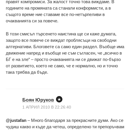
правят компромиси. За жалост точно това виждаме. В
годините на промяната са станали конформисти, а в
същото време ние ставаме все по-нетърпеливи в
очакванията си за повече.
В този смисъл търсенето наистина ще си каже думата,
защото все повече се виждат проблясъци на свободни
алтернативи. Блоговете са само един раздел. Въобще има
движение напред и въобще не съм съгласен, че „всичко в
БГ е на зле“ – просто очакванията ни се движат по-бързо
от развитието, което не само, че е нормално, но и точно
така трябва да бъде.
Боян Юруков
1 АПРИЛ 2010 В 22:26:40
@justafan
– Много благодаря за прекрасните думи. Ако се
чудиш какво и къде да четеш, определено ти препоръчвам