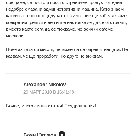
срещаме, са чисто и просто страничен продукт от една
недобре смазана административна машина. Като знаем
какви са точно процедурата, самите ние ще забелязваме
конкретни грешки в нея и ще настояваме да се отстранят,
вместо както сега да се тюхкаме, че всички са/сме
маскари.
Поне аз така си мисля, че може да се оправят нещата. Не
казвам, че ще проработи, но друго не виждам.
Alexander Nikolov
29 МАРТ 2010 В 16:41:48
Бояне, много силна статия! Поздравления!
Боян Юруков