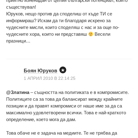
приятно изненадан от целия български потенциал, който
съществувал!
Юруков, нещо против да споделиш от къде ТИ се
информираш? Искам да ти благодаря искрено за
чудесните мисли, които споделяш с нас и за още по-
чудесните хора, които ни представяш
Весели
празници…
Боян Юруков
1 АПРИЛ 2010 В 22:14:25
@Златина
– същността на политиката е в компромисите.
Политиците са за това да балансират между крайните
позиции и да правят компромиси от наше име за да са
максимално удовлетворени всички. Това е най-краткото
определение, което мога да дам.
Това обаче не е задача на медиите. Те не трябва да