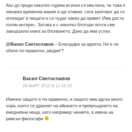
Ако до преди няколко години всички си мислеха, че това е
някаква временна мания и ще отмине, сега започват да се
оглеждат в нещата и се чудат какво да правят. Има доста
голям интерес. Затова и с няколко блогъри почти сме
завършили книга за блогването. Дано да има успех.
@Васил Светославов
– Благодаря за идеята. Не е ли
обаче по-правилно „медии“?
Васил Светославов
29 МАРТ 2010 В 12:35:33
Именно защото е по-правилно, и защото има адски много
хора, които се дразнят на ийкането и превръщането на
ежедневни неща, като например чиниите, в имена на
римски философи