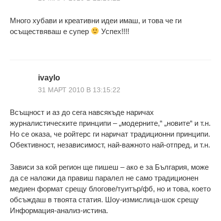
Много хубави и креативни идеи имаш, и това че ги
осъществяваш е супер
Успех!!!!
ivaylo
31 МАРТ 2010 В 13:15:22
Всъщност и аз до сега навсякъде наричах
журналистическите принципи – „модерните,“ „новите“ и т.н.
Но се оказа, че ройтерс ги наричат традиционни принципи.
Обективност, независимост, най-важното най-отпред, и т.н.
Зависи за кой регион ще пишеш – ако е за България, може
да се наложи да правиш паралел не само традиционен
медиен формат срещу блогове/туитър/фб, но и това, което
обсъждаш в твоята статия. Шоу-измислица-шок срещу
Информация-анализ-истина.