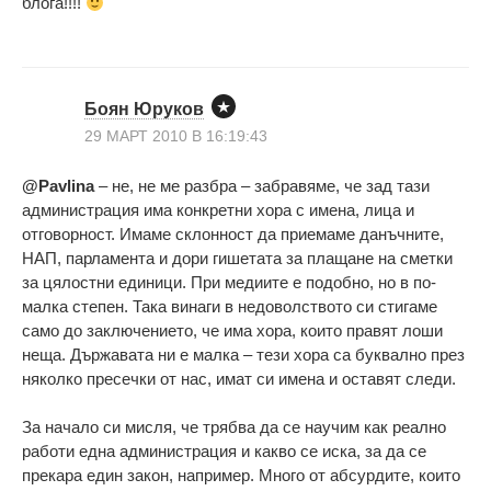
блога!!!!
Боян Юруков
29 МАРТ 2010 В 16:19:43
@Pavlina
– не, не ме разбра – забравяме, че зад тази
администрация има конкретни хора с имена, лица и
отговорност. Имаме склонност да приемаме данъчните,
НАП, парламента и дори гишетата за плащане на сметки
за цялостни единици. При медиите е подобно, но в по-
малка степен. Така винаги в недоволството си стигаме
само до заключението, че има хора, които правят лоши
неща. Държавата ни е малка – тези хора са буквално през
няколко пресечки от нас, имат си имена и оставят следи.
За начало си мисля, че трябва да се научим как реално
работи една администрация и какво се иска, за да се
прекара един закон, например. Много от абсурдите, които