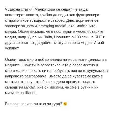
Чудесна статия! Малко хора се сещат, че за да
анализират новото, трябва да видят как функционира
старото и кое всъщност е старото. Днес дори вече се
заговори за „new & emerging media“, вкл. мобилните
медии. Обаче виждаш, че в последните месеци старите
медии, напр. Дневник Лайв, Новините в 100 сек. на БНТ и
други се опитват да добият статус на нови медии. И май
успяват.
Освен това, много добър анализ на моралните ценности в
медиите – наистина опростачването е повсеместно и
много жалко, че като ни го пробутват, ния не го купуваме, а
направо го разграбваме. Вместо да се чувстваме като в
магазин втора употреба с крадени дрехи, от където
смърди на мухъл, ние си мислим, че сме в бутик и ни
мирише на Шанел.
Все пак, написа ли го онзи турд?