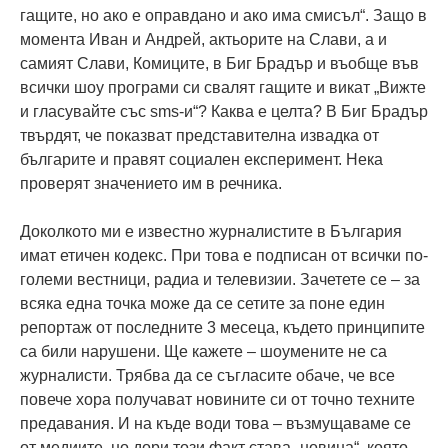
гащите, но ако е оправдано и ако има смисъл“. Защо в
момента Иван и Андрей, актьорите на Слави, а и
самият Слави, Комиците, в Биг Брадър и въобще във
всички шоу програми си свалят гащите и викат „Вижте
и гласувайте със sms-и“? Каква е целта? В Биг Брадър
твърдят, че показват представителна извадка от
българите и правят социален експеримент. Нека
проверят значението им в речника.
Доколкото ми е известно журналистите в България
имат етичен кодекс. При това е подписан от всички по-
големи вестници, радиа и телевизии. Зачетете се – за
всяка една точка може да се сетите за поне един
репортаж от последните 3 месеца, където принципите
са били нарушени. Ще кажете – шоумените не са
журналисти. Трябва да се съгласите обаче, че все
повече хора получават новините си от точно техните
предавания. И на къде води това – възмущаваме се
от медиите, но дори този факт става „новина“, която