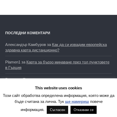
ПОСЛЕДНИ КОМЕНТАРИ
Александър Камбуров
за
Как да си извадим европейска
здравна карта дистанционно?
Plamen1
за
Карта за бързо минаване през тол пунктовете
в Гърция
Георги
за
Промяна при транспондерите за тол таксите в
Гърция
This website uses cookies
Този сайт обработва определена информация, която може да
Велислава
за
Как да си извадим европейска здравна
бъде считана за лична. Тук
ще намериш
повече
карта дистанционно?
информация.
Съгласен
Отказвам се
Филип Иванов
за
Служебното паркиране в София