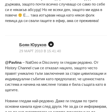
държава, защото почти всичко случващо се само по себе
си е някакъв абсурд! Но не всеки ден, защото ми идва в
повече
Е… така изтървам неща като някоя фолк
певица да си свали гащите в ефир, ама се преживява!
Боян Юруков
29 МАРТ 2010 В 15:41:40
@Pavlina
– NatGeo и Discovery ги гледам редовно. От
History Channel съм се отказал нацяло, защото често
правят уникално тъпи заключения за стари цивилизации и
индивидуални събития като предполагат, че ценностната
система и начина на мислене тогава е била същата като в
щатите.
Новини гледам най-редовно. Даже ги гледам по трите
основни канала едни след други. Не за да се информирам,
а за да чуя интервютата на самите личности и за да