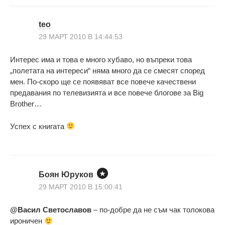
teo
29 МАРТ 2010 В 14:44:53
Интерес има и това е много хубаво, но въпреки това
„полетата на интереси“ няма много да се смесят според
мен. По-скоро ще се появяват все повече качествени
предавания по телевизията и все повече блогове за Big
Brother…
Успех с книгата
Боян Юруков
29 МАРТ 2010 В 15:00:41
@Васил Светославов
– по-добре да не съм чак толокова
ироничен