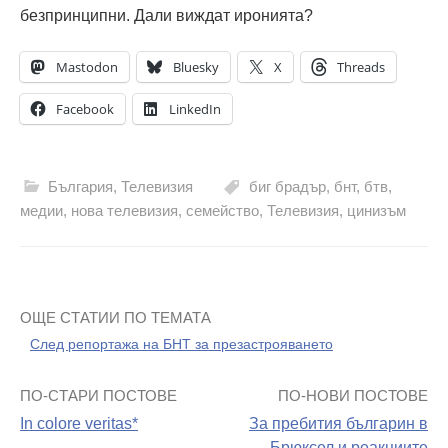
безпринципни. Дали виждат иронията?
Mastodon
Bluesky
X
Threads
Facebook
LinkedIn
България
,
Телевизия
биг брадър
,
бнт
,
бтв
,
медии
,
нова телевизия
,
семейство
,
Телевизия
,
цинизъм
ОЩЕ СТАТИИ ПО ТЕМАТА
След репортажа на БНТ за презастрояването
ПО-СТАРИ ПОСТОВЕ
ПО-НОВИ ПОСТОВЕ
Навигация
In colore veritas*
За пребития българин в
на
Брюксел и реакциите