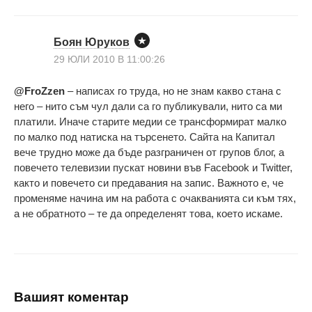
Боян Юруков
29 ЮЛИ 2010 В 11:00:26
@FroZzen
– написах го труда, но не знам какво стана с
него – нито съм чул дали са го публикували, нито са ми
платили. Иначе старите медии се трансформират малко
по малко под натиска на търсенето. Сайта на Капитал
вече трудно може да бъде разграничен от групов блог, а
повечето телевизии пускат новини във Facebook и Twitter,
както и повечето си предавания на запис. Важното е, че
променяме начина им на работа с очакванията си към тях,
а не обратното – те да определенят това, което искаме.
Вашият коментар