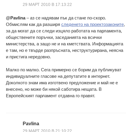
29 МАРТ 2010 В 17:13:22
@Pavlina
– аз се надявам пък да стане по-скоро.
Обмислям как да разширя
следенето на проектозаконите
,
за да могат да се следи изцяло работата на парламента,
обществените поръчки, заседанията на всички
министерства, а защо не и на кметствата. Информацията
е там, но е твърде разпръсната, неструктурирана, неясна
и пристига нередовно.
Малко по малко. Сега примерно се борим да публикуват
индивидуалните гласове на депутатите в интернет.
Доколкото знам има изготвено предложение и май не е
внесено, но може би някой саботира нещата. В
Европейският парламент отдавна го правят.
Pavlina
29 МАРТ 2010 В 21:10:22