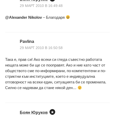
29 МАРТ 2010 В 16:49:48
@Alexander Nikolov
– Благодаря
Pavlina
29 МАРТ 2010 В 16:50:58
Така е, прав си! Ако всеки си гледа съвестно работата
нещата може би ще се пооправят. Ако и ние като част от
обществото сме по-информирани, по-компетентени и по-
стриктни към институциите, което е индивудуална
отговорност на всеки един, ситуацията би се променила.
Силно се надявам да стане някой ден…
Боян Юруков