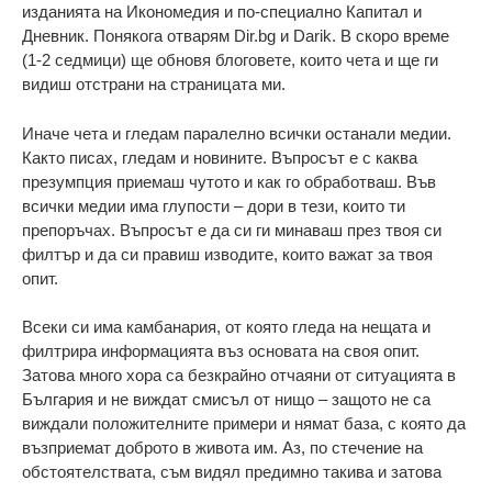
изданията на Икономедия и по-специално Капитал и
Дневник. Понякога отварям Dir.bg и Darik. В скоро време
(1-2 седмици) ще обновя блоговете, които чета и ще ги
видиш отстрани на страницата ми.
Иначе чета и гледам паралелно всички останали медии.
Както писах, гледам и новините. Въпросът е с каква
презумпция приемаш чутото и как го обработваш. Във
всички медии има глупости – дори в тези, които ти
препоръчах. Въпросът е да си ги минаваш през твоя си
филтър и да си правиш изводите, които важат за твоя
опит.
Всеки си има камбанария, от която гледа на нещата и
филтрира информацията въз основата на своя опит.
Затова много хора са безкрайно отчаяни от ситуацията в
България и не виждат смисъл от нищо – защото не са
виждали положителните примери и нямат база, с която да
възприемат доброто в живота им. Аз, по стечение на
обстоятелствата, съм видял предимно такива и затова