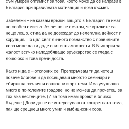
съм умерен оптимист за това, което може да се направи в
България при правилната мотивация и доза късмет.
Забележи – не казвам връзки, защото в България те имат
по-особен смисъл. Аз лично не смятам, че връзките са
нещо лошо, стига да не довеждат до нелегална дейност и
корупция. По цял свят личното познанство с правилните
хора може да ти даде опит и възможности. В България за
жалост всичко наподобяващо връзкарство се гледа с
лошо око и това пречи доста.
Както и да е – отклоних се. Препоръчвам ти да четеш
повече блогове и да посещаваш многото семинари и
сбирки на различни социални и арт теми. Има учудващо
много в по-големите градове, но не можеш да прочетеш за
тях във вестниците. (И за това имам проект в близко
бъдеще.) Дори да не се интересуваш от конкретната тема,
пак ще срещнеш много умни и амбициозни хора.