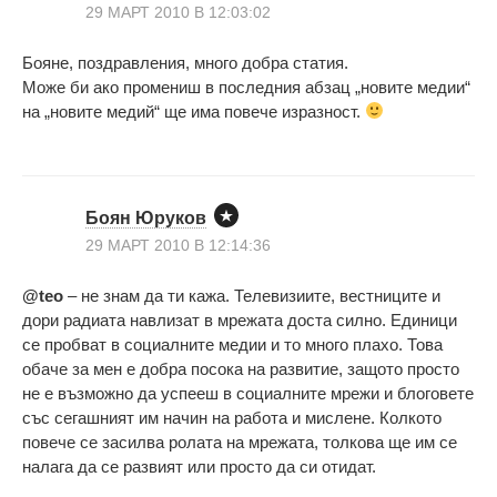
29 МАРТ 2010 В 12:03:02
Бояне, поздравления, много добра статия.
Може би ако промениш в последния абзац „новите медии“
на „новите медий“ ще има повече изразност.
Боян Юруков
29 МАРТ 2010 В 12:14:36
@teo
– не знам да ти кажа. Телевизиите, вестниците и
дори радиата навлизат в мрежата доста силно. Единици
се пробват в социалните медии и то много плахо. Това
обаче за мен е добра посока на развитие, защото просто
не е възможно да успееш в социалните мрежи и блоговете
със сегашният им начин на работа и мислене. Колкото
повече се засилва ролата на мрежата, толкова ще им се
налага да се развият или просто да си отидат.