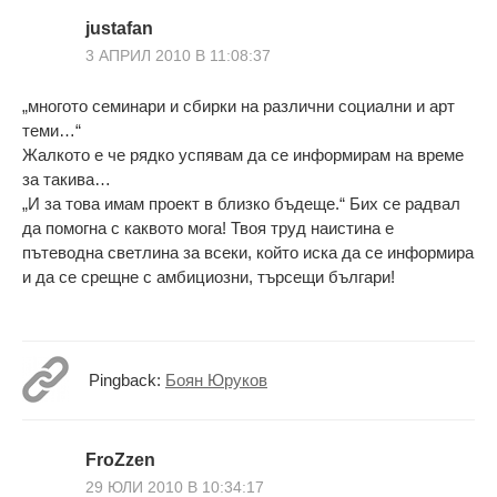
justafan
3 АПРИЛ 2010 В 11:08:37
„многото семинари и сбирки на различни социални и арт
теми…“
Жалкото е че рядко успявам да се информирам на време
за такива…
„И за това имам проект в близко бъдеще.“ Бих се радвал
да помогна с каквото мога! Твоя труд наистина е
пътеводна светлина за всеки, който иска да се информира
и да се срещне с амбициозни, търсещи българи!
Pingback:
Боян Юруков
FroZzen
29 ЮЛИ 2010 В 10:34:17