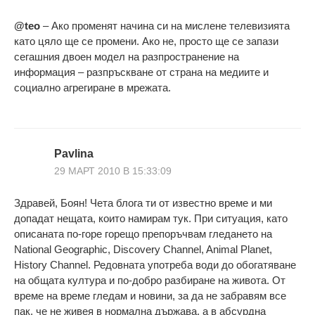
@teo
– Ако променят начина си на мислене телевизията
като цяло ще се промени. Ако не, просто ще се запази
сегашния двоен модел на разпространение на
информация – разпръскване от страна на медиите и
социално агрегиране в мрежата.
Pavlina
29 МАРТ 2010 В 15:33:09
Здравей, Боян! Чета блога ти от известно време и ми
допадат нещата, които намирам тук. При ситуация, като
описаната по-горе горещо препоръчвам гледането на
National Geographic, Discovery Channel, Animal Planet,
History Channel. Редовната употреба води до обогатяване
на общата култура и по-добро разбиране на живота. От
време на време гледам и новини, за да не забравям все
пак, че не живея в нормална държава, а в абсурдна