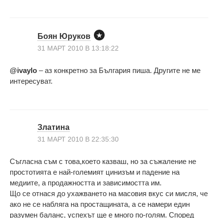
Боян Юруков
31 МАРТ 2010 В 13:18:22
@ivaylo
– аз конкретно за България пиша. Другите не ме
интересуват.
Златина
31 МАРТ 2010 В 22:35:30
Съгласна съм с това,което казваш, но за съжаление не
простотията е най-големият цинизъм и падение на
медиите, а продажността и зависимостта им.
Що се отнася до ухажването на масовия вкус си мисля, че
ако не се набляга на простащината, а се намери един
разумен баланс, успехът ще е много по-голям. Според