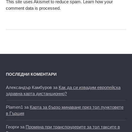
This site uses Akismet to reduce spam.
Learn how your
comment data is processed.
ПОСЛЕДНИ КОМЕНТАРИ
Александър Камбуров
за
Как да си извадим европейска
здравна карта дистанционно?
Plamen1
за
Карта за бързо минаване през тол пунктовете
в Гърция
Георги
за
Промяна при транспондерите за тол таксите в