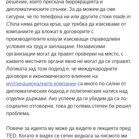
решение, което прескача бюрокрацията и
дипломатическите спънки. За да можем да сме
сигурни, че по телефона ни или другите стоки
made in
China
няма детска кръв, ще трябва да изискваме от
компаниите да вложат в договорите с
производителите клаузи изискващи справедливи
условия на труд и заплащане. Независими
организации могат да правят проверки на място, с
каквито местните органи явно не могат да се справят.
Логиката зад този подход е, че международните
договори и икономическото влияние на
мултинационалните компании
са много по-силни от
дипломатическия подход и политическия натиск над
отделни държави. Ако успеем да ги убедим да са по-
социално отговорни, това до голяма степен би решил
проблема.
Повече за идеята му може да видите в лекцията пред
TED. Когато я видях се сетих веднага за писмото ми