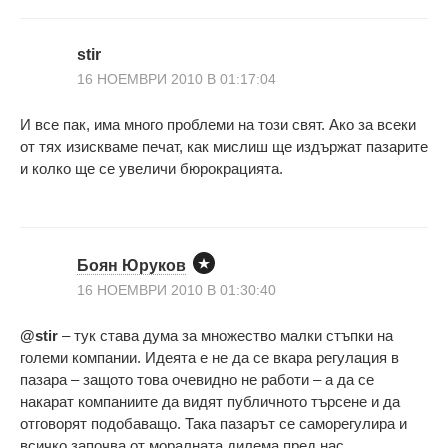
stir
16 НОЕМВРИ 2010 В 01:17:04
И все пак, има много проблеми на този свят. Ако за всеки
от тях изискваме печат, как мислиш ще издържат пазарите
и колко ще се увеличи бюрокрацията.
Боян Юруков
16 НОЕМВРИ 2010 В 01:30:40
@stir
– тук става дума за множество малки стъпки на
големи компании. Идеята е не да се вкара регулация в
пазара – защото това очевидно не работи – а да се
накарат компаниите да видят публичното търсене и да
отговорят подобаващо. Така пазарът се саморегулира и
всичко започва от моралната дилема пред нас