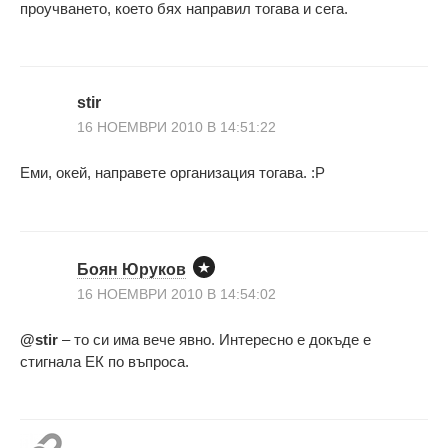
проучването, което бях направил тогава и сега.
stir
16 НОЕМВРИ 2010 В 14:51:22
Еми, окей, направете организация тогава. :Р
Боян Юруков
16 НОЕМВРИ 2010 В 14:54:02
@stir
– то си има вече явно. Интересно е докъде е
стигнала ЕК по въпроса.