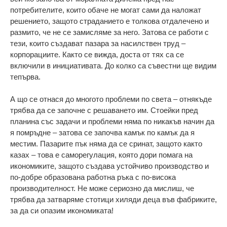
потребителите, които обаче не могат сами да наложат
решението, защото страданието е толкова отдалечено и
размито, че не се замисляме за него. Затова се работи с
тези, които създават пазара за насилствен труд –
корпорациите. Както се вижда, доста от тях са се
включили в инициативата. До колко са съвестни ще видим
тепърва.
А що се отнася до многото проблеми по света – отнякъде
трябва да се започне с решаването им. Стоейки пред
планина със задачи и проблеми няма по никакъв начин да
я помръдне – затова се започва камък по камък да я
местим. Пазарите пък няма да се сринат, защото както
казах – това е саморегулация, която дори помага на
икономиките, защото създава устойчиво производство и
по-добре образована работна ръка с по-висока
производителност. Не може сериозно да мислиш, че
трябва да затваряме стотици хиляди деца във фабриките,
за да си опазим икономиката!