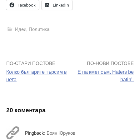
Facebook
LinkedIn
Идеи
,
Политика
ПО-СТАРИ ПОСТОВЕ
ПО-НОВИ ПОСТОВЕ
Навигация
Колко българите търсим в
Е па кмет съм. Haters be
на
нета
hatin’.
поста
20 коментара
Pingback:
Боян Юруков