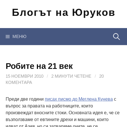
Отиди
Блогът на Юруков
на
съдържанието
Търсен
МЕНЮ
за:
Робите на 21 век
15 НОЕМВРИ 2010
/
2 МИНУТИ ЧЕТЕНЕ
/
20
КОМЕНТАРА
Преди две години
писах писмо до Меглена Кунева
с
въпрос за правата на работниците, които
произвеждат вносните стоки. Основната идея е, че се
възползваме от евтините дрехи и машини, които
идват от Азия, но си затваряме очите, че се