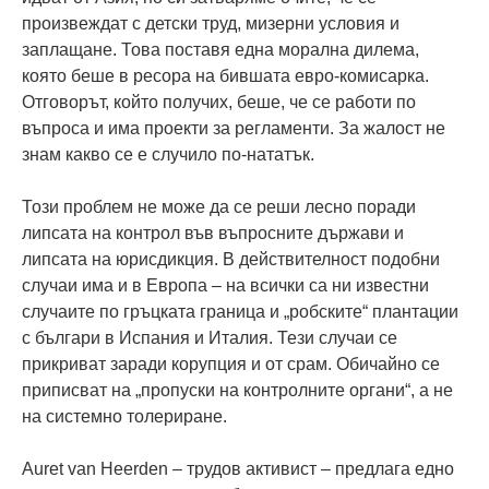
произвеждат с детски труд, мизерни условия и
заплащане. Това поставя една морална дилема,
която беше в ресора на бившата евро-комисарка.
Отговорът, който получих, беше, че се работи по
въпроса и има проекти за регламенти. За жалост не
знам какво се е случило по-нататък.
Този проблем не може да се реши лесно поради
липсата на контрол във въпросните държави и
липсата на юрисдикция. В действителност подобни
случаи има и в Европа – на всички са ни известни
случаите по гръцката граница и „робските“ плантации
с българи в Испания и Италия. Тези случаи се
прикриват заради корупция и от срам. Обичайно се
приписват на „пропуски на контролните органи“, а не
на системно толериране.
Auret van Heerden – трудов активист – предлага едно