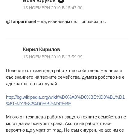
Боян Юруков
15 НОЕМВРИ 2010 В 15:47:30
@Tanparmaiel
– да, извинявам се. Поправих го .
Кирил Кирилов
15 НОЕМВРИ 2010 В 17:59:39
Повечето от тези деца работят по собствено желание и
със знанието на техните семейства, думата робство не е
адекватна в този случай.
http://bg.wikipedia.org/wiki/%D0%A0%D0%BE%D0%B1%D1
%81%D1%82%D0%B2%D0%BE
Много от тези деца работят защото техните семейства не
могат да им осигурят храна. Ако те не работят най-
вероятно ще умрат от глад. Не съм сигурен, че ако им се