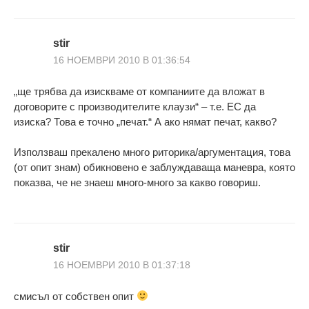
stir
16 НОЕМВРИ 2010 В 01:36:54
„ще трябва да изискваме от компаниите да вложат в
договорите с производителите клаузи“ – т.е. ЕС да
изиска? Това е точно „печат.“ А ако нямат печат, какво?
Използваш прекалено много риторика/аргументация, това
(от опит знам) обикновено е заблуждаваща маневра, която
показва, че не знаеш много-много за какво говориш.
stir
16 НОЕМВРИ 2010 В 01:37:18
смисъл от собствен опит