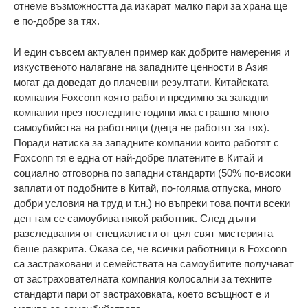
отнеме възможността да изкарат малко пари за храна ще
е по-добре за тях.
И един съвсем актуален пример как добрите намерения и
изкуственото налагане на западните ценности в Азия
могат да доведат до плачевни резултати. Китайската
компания Foxconn която работи предимно за западни
компании през последните години има страшно много
самоубийства на работници (деца не работят за тях).
Поради натиска за западните компании които работят с
Foxconn тя е една от най-добре платените в Китай и
социално отговорна по западни стандарти (50% по-високи
заплати от подобните в Китай, по-голяма отпуска, много
добри условия на труд и т.н.) но въпреки това почти всеки
ден там се самоубива някой работник. След дълги
разследвания от специалисти от цял свят мистерията
беше разкрита. Оказа се, че всички работници в Foxconn
са застраховани и семействата на самоубитите получават
от застрахователната компания колосални за техните
стандарти пари от застраховката, което всъщност е и