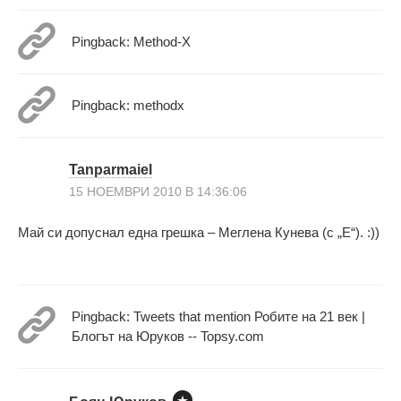
Pingback: Method-X
Pingback: methodx
Tanparmaiel
15 НОЕМВРИ 2010 В 14:36:06
Май си допуснал една грешка – Меглена Кунева (с „Е“). :))
Pingback: Tweets that mention Робите на 21 век |
Блогът на Юруков -- Topsy.com