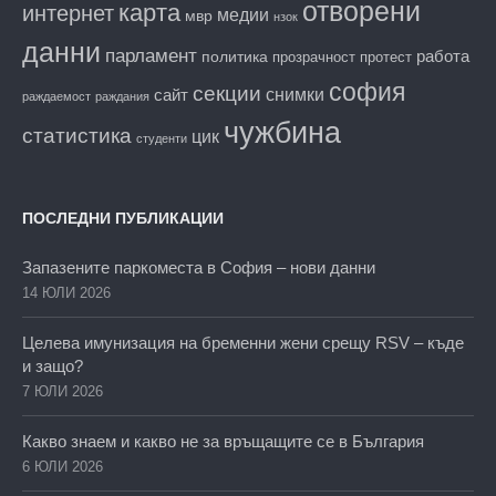
отворени
карта
интернет
медии
мвр
нзок
данни
парламент
работа
политика
прозрачност
протест
софия
секции
снимки
сайт
раждаемост
раждания
чужбина
статистика
цик
студенти
ПОСЛЕДНИ ПУБЛИКАЦИИ
Запазените паркоместа в София – нови данни
14 ЮЛИ 2026
Целева имунизация на бременни жени срещу RSV – къде
и защо?
7 ЮЛИ 2026
Какво знаем и какво не за връщащите се в България
6 ЮЛИ 2026