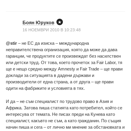
Боян Юруков
16 НОЕМВРИ 2010 В 10:23:48
@stir
– не ЕС да изиска – международна
неправителствена огранизация, която да може да дава
гаранции, че продуктите се произвеждат без насилствен
или детски труд. От това, което прочетох за Fair Labor, тя
ще е нещо средно между Amnesty и Fair Trade – ще прави
доклади за ситуацията в дадени държави и
производители от една страна, а от друга – ще прави
одити на фабриките и условията в тях.
И да – не съм специалист по трудово право в Азия и
Африка. Затова пиша статията като потребител, който се
интересува от темата. Не писах преди на Кунева като
специалист, какъвто не съм, а като гражданин. По същия
начин пиша и сега – от лично ми мнение за обстановката и