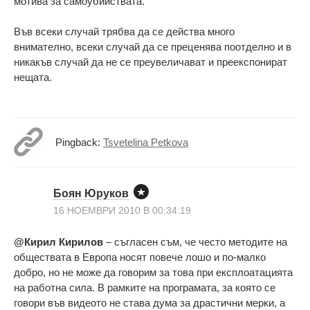
мотива за самоубийствата.
Във всеки случай трябва да се действа много
внимателно, всеки случай да се преценява поотделно и в
никакъв случай да не се преувеличават и преекспонират
нещата.
Pingback:
Tsvetelina Petkova
Боян Юруков
16 НОЕМВРИ 2010 В 00:34:19
@Кирил Кирилов
– съгласен съм, че често методите на
обществата в Европа носят повече лошо и по-малко
добро, но не може да говорим за това при експлоатацията
на работна сила. В рамките на програмата, за която се
говори във видеото не става дума за драстични мерки, а