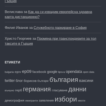
Гърция
Велислава
за
Как да си извадим европейска здравна
карта дистанционно?
Филип Иванов
за
Служебното паркиране в София
Христо Георгиев
за
Промяна при транспондерите за тол
таксите в Гърция
ЕТИКЕТИ
ep09
opendata
facebook
google
egov
bulgaria
lipsva
open data
българия
twitter
блог
ваксини
борисов
българи
данни
германия
гласуване
герб
външно
избори
демография
заявления
емигранти
имоти