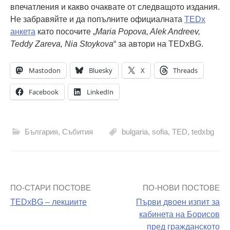
впечатления и какво очаквате от следващото издания.
Не забравяйте и да попълните официалната
TEDx
анкета
като посочите „
Maria Popova, Alek Andreev,
Teddy Zareva, Nia Stoykova
“ за автори на TEDxBG.
Mastodon
Bluesky
X
Threads
Facebook
LinkedIn
България
,
Събития
bulgaria
,
sofia
,
TED
,
tedxbg
ПО-СТАРИ ПОСТОВЕ
ПО-НОВИ ПОСТОВЕ
Навигация
TEDxBG – лекциите
Първи двоен изпит за
на
кабинета на Борисов
пред гражданското