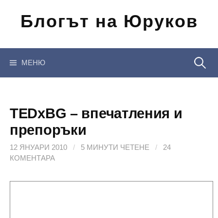
Отиди
Блогът на Юруков
на
съдържанието
Търсен
МЕНЮ
за:
TEDxBG – впечатления и
препоръки
12 ЯНУАРИ 2010
/
5 МИНУТИ ЧЕТЕНЕ
/
24
КОМЕНТАРА