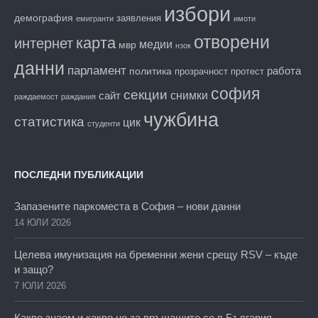
избори
демография
заявления
емигранти
имоти
отворени
карта
интернет
медии
мвр
нзок
данни
парламент
работа
политика
прозрачност
протест
софия
секции
снимки
сайт
раждаемост
раждания
чужбина
статистика
цик
студенти
ПОСЛЕДНИ ПУБЛИКАЦИИ
Запазените паркоместа в София – нови данни
14 ЮЛИ 2026
Целева имунизация на бременни жени срещу RSV – къде
и защо?
7 ЮЛИ 2026
Какво знаем и какво не за връщащите се в България