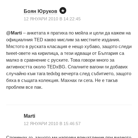
Боян Юруков
12 ЯНУАРИ 2010 В 14:22:45
@Marti
– анкетата я пратиха по мейла и цели да кажем на
официалния TED какво мислим за местните издания.
Мястото в руската класация е нещо хубаво, защото следи
tweet-овете на кирилица, а тези идващи от България са
малко в сравнение с руските. Това говори много за
активността около TEDxBG. Спалните вагони ги добавих
случайно към тага tedxbg вечерта след събитието, защото
бяха в същата колекция. Махнах ги сега. Не е такъв
проблем все пак.
Marti
12 ЯНУАРИ 2010 В 15:46:57
Споменах го, защото ми направи впечатление при видеото