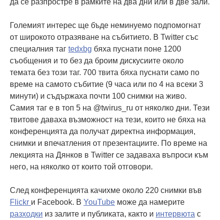
да се разпростре в рамките на два дни или в две зали.
Големият интерес ще бъде неминуемо подпомогнат
от широкото отразяване на събитието. В Twitter със
специалния таг
tedxbg
бяха пуснати поне 1200
съобщения и то без да броим дискусиите около
темата без този таг. 700 твита бяха пуснати само по
време на самото събитие (9 часа или по 4 на всеки 3
минути) и съдържаха почти 100 снимки на живо.
Самия таг е в топ 5 на @twirus_ru от няколко дни. Тези
твитове даваха възможност на тези, които не бяха на
конференцията да получат директна информация,
снимки и впечатления от презентациите. По време на
лекцията на Дянков в Twitter се задаваха въпроси към
него, на няколко от които той отговори.
След конференцията качихме около 220 снимки във
Flickr
и Facebook. В
YouTube
може да намерите
разходки
из залите и публиката, както и
интервюта
с