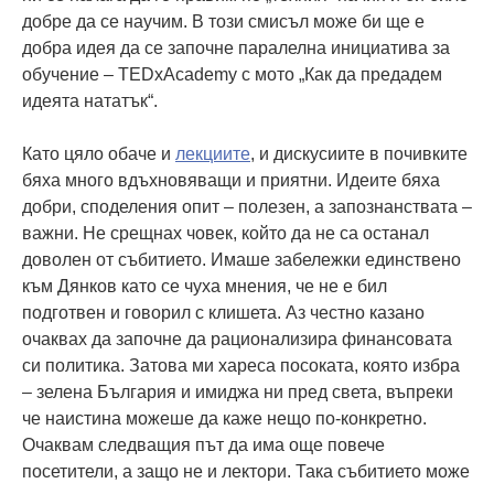
добре да се научим. В този смисъл може би ще е
добра идея да се започне паралелна инициатива за
обучение – TEDxAcademy с мото „Как да предадем
идеята нататък“.
Като цяло обаче и
лекциите
, и дискусиите в почивките
бяха много вдъхновяващи и приятни. Идеите бяха
добри, споделения опит – полезен, а запознанствата –
важни. Не срещнах човек, който да не са останал
доволен от събитието. Имаше забележки единствено
към Дянков като се чуха мнения, че не е бил
подготвен и говорил с клишета. Аз честно казано
очаквах да започне да рационализира финансовата
си политика. Затова ми хареса посоката, която избра
– зелена България и имиджа ни пред света, въпреки
че наистина можеше да каже нещо по-конкретно.
Очаквам следващия път да има още повече
посетители, а защо не и лектори. Така събитието може