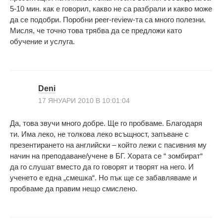
5-10 мин. как е говорил, какво не са разбрали и какво може
да се подобри. Поробни peer-review-та са много полезни.
Мисля, че точно това трябва да се предложи като
обучение и услуга.
Deni
17 ЯНУАРИ 2010 В 10:01:04
Да, това звучи много добре. Ще го пробваме. Благодаря
ти. Има леко, не толкова леко всъщност, запъване с
презентирането на английски – който лежи с пасивния му
начин на преподаване/учене в БГ. Хората се “ зомбират“
да го слушат вместо да го говорят и творят на него. И
ученето е една „смешка“. Но пък ще се забавляваме и
пробваме да правим нещо смислено.