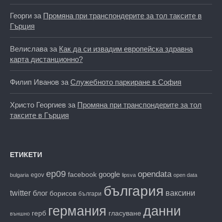
Георги
за
Промяна при транспондерите за тол таксите в
Гърция
Велислава
за
Как да си извадим европейска здравна
карта дистанционно?
Филип Иванов
за
Служебното паркиране в София
Христо Георгиев
за
Промяна при транспондерите за тол
таксите в Гърция
ЕТИКЕТИ
ep09
opendata
facebook
google
egov
bulgaria
lipsva
open data
българия
twitter
блог
ваксини
борисов
българи
данни
германия
гласуване
герб
външно