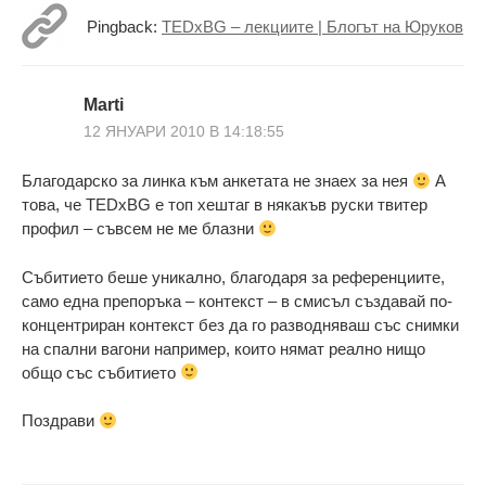
Pingback:
TEDxBG – лекциите | Блогът на Юруков
Marti
12 ЯНУАРИ 2010 В 14:18:55
Благодарско за линка към анкетата не знаех за нея
А
това, че TEDxBG е топ хештаг в някакъв руски твитер
профил – съвсем не ме блазни
Събитието беше уникално, благодаря за референциите,
само една препоръка – контекст – в смисъл създавай по-
концентриран контекст без да го разводняваш със снимки
на спални вагони например, които нямат реално нищо
общо със събитието
Поздрави