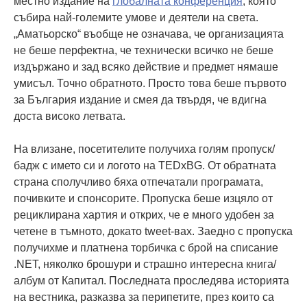
местно издание на
глобалната конференция
, която
събира най-големите умове и деятели на света.
„Аматьорско“ въобще не означава, че организацията
не беше перфектна, че технически всичко не беше
издържано и зад всяко действие и предмет нямаше
умисъл. Точно обратното. Просто това беше първото
за България издание и смея да твърдя, че вдигна
доста високо летвата.
На влизане, посетителите получиха голям пропуск/
бадж с името си и логото на TEDxBG. От обратната
страна сполучливо бяха отпечатали програмата,
почивките и спонсорите. Пропуска беше изцяло от
рециклирана хартия и открих, че е много удобен за
четене в тъмното, докато tweet-вах. Заедно с пропуска
получихме и платнена торбичка с брой на списание
.NET, няколко брошури и страшно интересна книга/
албум от Капитал. Последната проследява историята
на вестника, разказва за перипетите, през които са