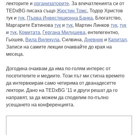
лекторите и
организаторите
. За впечатленията си от
TEDxBG писаха също
Жюстин Томс
, Тодор Христов
тук и
тук
,
Първа Инвестиционна Банка
, Блогатство,
Маргарите Евтинова
тук
и
тук
, Мартин Линков
тук
,
тук
и
тук
,
Комитата
,
Гергана Милушева
, ентелегентно,
Гьошев,
Вила Вилекула
, Силвина,
Дневник
и
Капитал
.
Записи на самите лекции очаквайте до края на
месеца.
Догодина очаквам да има по-голям интерес от
посетителите и медиите. Този път ми стигна времето
да интервюирам само четирима от дванадесетте
лектори. Дано на TEDxBG ’11 и други решат да го
направят, за да можем да споделим по-пълно
усещането на конференцията.