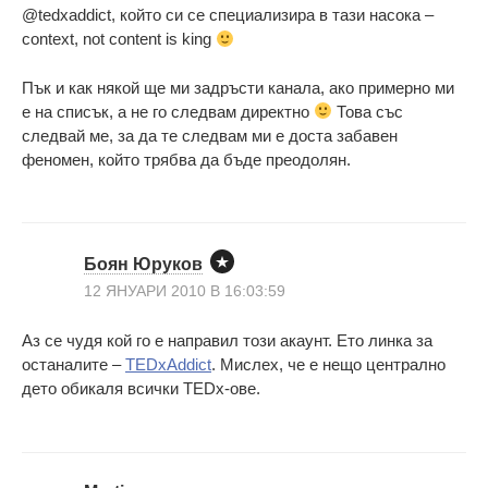
@tedxaddict, който си се специализира в тази насока –
context, not content is king
Пък и как някой ще ми задръсти канала, ако примерно ми
е на списък, а не го следвам директно
Това със
следвай ме, за да те следвам ми е доста забавен
феномен, който трябва да бъде преодолян.
Боян Юруков
12 ЯНУАРИ 2010 В 16:03:59
Аз се чудя кой го е направил този акаунт. Ето линка за
останалите –
TEDxAddict
. Мислех, че е нещо централно
дето обикаля всички TEDx-ове.