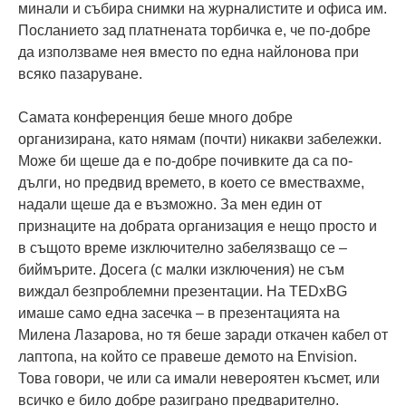
минали и събира снимки на журналистите и офиса им.
Посланието зад платнената торбичка е, че по-добре
да използваме нея вместо по една найлонова при
всяко пазаруване.
Самата конференция беше много добре
организирана, като нямам (почти) никакви забележки.
Може би щеше да е по-добре почивките да са по-
дълги, но предвид времето, в което се вмествахме,
надали щеше да е възможно. За мен един от
признаците на добрата организация е нещо просто и
в същото време изключително забелязващо се –
биймърите. Досега (с малки изключения) не съм
виждал безпроблемни презентации. На TEDxBG
имаше само една засечка – в презентацията на
Милена Лазарова, но тя беше заради откачен кабел от
лаптопа, на който се правеше демото на Envision.
Това говори, че или са имали невероятен късмет, или
всичко е било добре разиграно предварително.