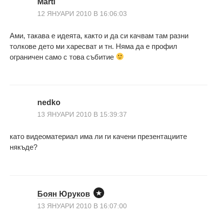
Marti
12 ЯНУАРИ 2010 В 16:06:03
Ами, такава е идеята, както и да си качвам там разни
толкове дето ми харесват и тн. Няма да е профил
ограничен само с това събитие
nedko
13 ЯНУАРИ 2010 В 15:39:37
като видеоматериал има ли ги качени презентациите
някъде?
Боян Юруков
13 ЯНУАРИ 2010 В 16:07:00