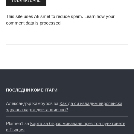
This site uses Akismet to reduce spam.
Learn how your
comment data is processed.
ПОСЛЕДНИ КОМЕНТАРИ
Александър Камбуров
за
Как да си извадим европейска
здравна карта дистанционно?
Plamen1
за
Карта за бързо минаване през тол пунктовете
в Гърция