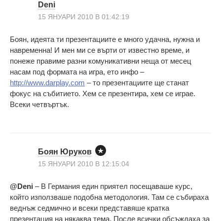
Deni
15 ЯНУАРИ 2010 В 01:42:19
Боян, идеята ти презентациите е много удачна, нужна и
навременна! И мен ми се върти от известно време, и
понеже правиме разни комуникативни неща от месец
насам под формата на игра, ето инфо –
http://www.darplay.com
– то презентациите ще станат
фокус на събитието. Хем се презентира, хем се играе.
Всеки четвъртък.
Боян Юруков
15 ЯНУАРИ 2010 В 12:15:04
@Deni
– В Германия един приятел посещаваше курс,
който използваше подобна методология. Там се събираха
веднъж седмично и всеки представяше кратка
презентация на някаква тема. После всички обсъждаха за