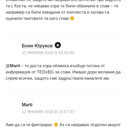
ти с Коста, че някакви хора те били обвинили в спам – те
например са били извадени от контекста и затова са
оценили твитовете ти като спам
Боян Юруков
12 ЯНУАРИ 2010 В 15:52:50
@Marti
– то доста хора обявиха въобще потока от
информация от TEDxBG за спам. Имаше дори желания да
спрем всички, защото сме задръствали каналите им.
Marti
12 ЯНУАРИ 2010 В 15:57:37
Ами да си ги филтрират
Аз си направих отделен акаунт