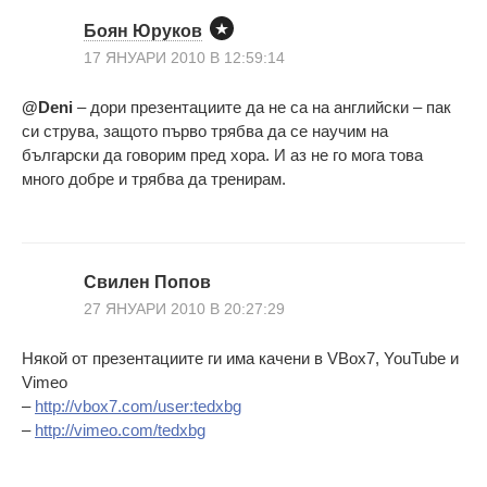
Боян Юруков
17 ЯНУАРИ 2010 В 12:59:14
@Deni
– дори презентациите да не са на английски – пак
си струва, защото първо трябва да се научим на
български да говорим пред хора. И аз не го мога това
много добре и трябва да тренирам.
Свилен Попов
27 ЯНУАРИ 2010 В 20:27:29
Някой от презентациите ги има качени в VBox7, YouTube и
Vimeo
–
http://vbox7.com/user:tedxbg
–
http://vimeo.com/tedxbg