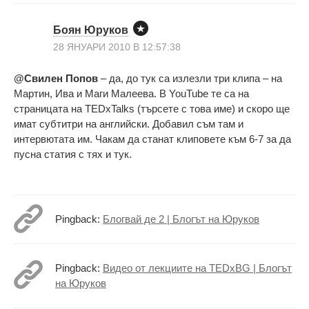
Боян Юруков
28 ЯНУАРИ 2010 В 12:57:38
@Свилен Попов
– да, до тук са излезли три клипа – на
Мартин, Ива и Маги Малеева. В YouTube те са на
страницата на TEDxTalks (търсете с това име) и скоро ще
имат субтитри на английски. Добавил съм там и
интервютата им. Чакам да станат клиповете към 6-7 за да
пусна статия с тях и тук.
Pingback:
Блогвай де 2 | Блогът на Юруков
Pingback:
Видео от лекциите на TEDxBG | Блогът
на Юруков