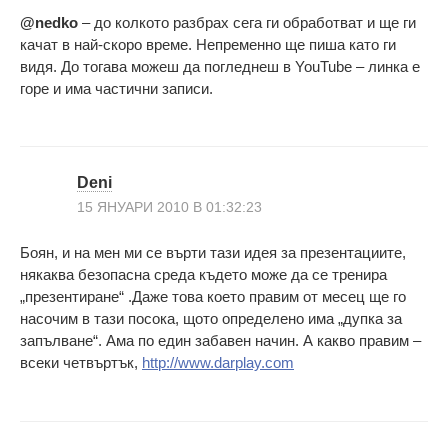
@nedko
– до колкото разбрах сега ги обработват и ще ги
качат в най-скоро време. Непременно ще пиша като ги
видя. До тогава можеш да погледнеш в YouTube – линка е
горе и има частични записи.
Deni
15 ЯНУАРИ 2010 В 01:32:23
Боян, и на мен ми се върти тази идея за презентациите,
някаква безопасна среда където може да се тренира
„презентиране“ .Даже това което правим от месец ще го
насочим в тази посока, щото определено има „дупка за
запълване“. Ама по един забавен начин. А какво правим –
всеки четвъртък,
http://www.darplay.com