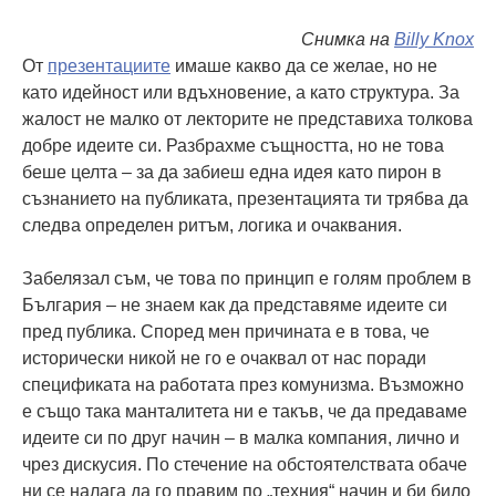
Снимка на
Billy Knox
От
презентациите
имаше какво да се желае, но не
като идейност или вдъхновение, а като структура. За
жалост не малко от лекторите не представиха толкова
добре идеите си. Разбрахме същността, но не това
беше целта – за да забиеш една идея като пирон в
съзнанието на публиката, презентацията ти трябва да
следва определен ритъм, логика и очаквания.
Забелязал съм, че това по принцип е голям проблем в
България – не знаем как да представяме идеите си
пред публика. Според мен причината е в това, че
исторически никой не го е очаквал от нас поради
спецификата на работата през комунизма. Възможно
е също така манталитета ни е такъв, че да предаваме
идеите си по друг начин – в малка компания, лично и
чрез дискусия. По стечение на обстоятелствата обаче
ни се налага да го правим по „техния“ начин и би било