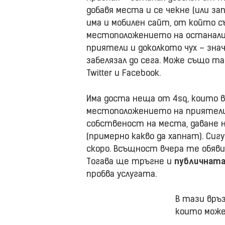
добавя места и се чекне (или з
има и мобилен сайт, от който с
местоположението на останалит
приятели и доколкото чух – зна
забелязал до сега. Може също т
Twitter и Facebook.
Има доста неща от 4sq, които 
местоположението на приятели
собственост на места, даване 
(примерно какво да хапнат). Си
скоро. Всъщност вчера те обяви
Тогава ще тръгне и
публичната
пробва услугата.
В тази връз
които може 