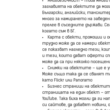
Многоезичност – това много м
заглавията на обектите да мога
Български, английски, танслите
много за намирането на заведе
прелее в съседните държави. Се
когато съм в БГ.
Карта с обекти, промоции и 
трудно може да се намери обект,
се показват нагледно тези, кои
и тези, които дават оферти спе
може да са при няколко посещен
Снимки на обектите – ще е у
Може също така да се свалят т
като Flickr или Panoramo
Бизнес страници на обектит
страницата на един обект – от
YouTube. Така биха могли да ги
си сайтове, да добавят новини, 