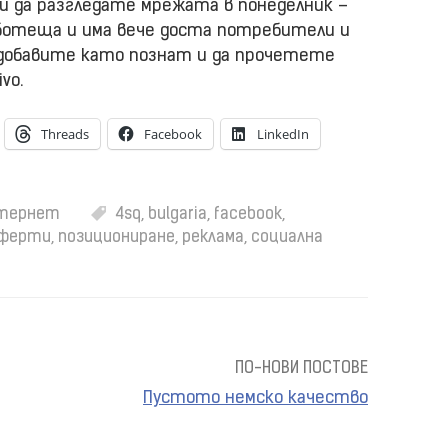
ви да разгледате мрежата в понеделник –
работеща и има вече доста потребители и
е добавите като познат и да прочетете
vo.
Threads
Facebook
LinkedIn
нтернет
4sq
,
bulgaria
,
facebook
,
ферти
,
позициониране
,
реклама
,
социална
ПО-НОВИ ПОСТОВЕ
Пустото немско качество