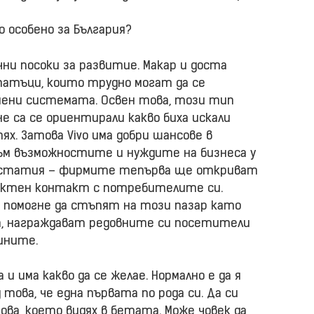
о особено за България?
чни посоки за развитие. Макар и доста
татъци, които трудно могат да се
омени системата. Освен това, този тип
е са се ориентирали какво биха искали
. Затова Vivo има добри шансове в
към възможностите и нуждите на бизнеса у
статия – фирмите тепърва ще откриват
ректен контакт с потребителите си.
м помогне да стъпят на този пазар като
а, награждават редовните си посетители
ините.
и има какво да се желае. Нормално е да я
 това, че една първата по рода си. Да си
ова, което видях в бетата. Може човек да