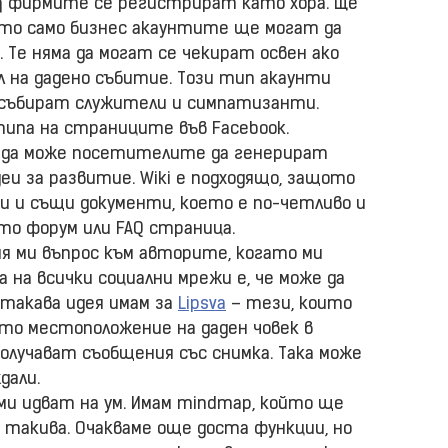
sq фирмите се регистрират като хора. Ще
като само бизнес акаунтите ще могат да
Те няма да могат се чекират освен ако
на дадено събитие. Този тип акаунти
а събират служители и симпатизанти.
типа на страниците във Facebook.
о да може посетителите да генерират
еи за развитие. Wiki е подходящо, защото
и и същи документи, което е по-четливо и
ото форум или FAQ страница.
ия ми въпрос към авторите, когато ми
а на всички социални мрежи е, че може да
 такава идея имам за
Lipsva
– тези, които
ното местоположение на даден човек в
получават съобщения със снимка. Така може
дали.
ми идват на ум. Имам mindmap, който ще
 такива. Очакваме още доста функции, но