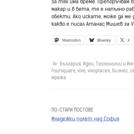
за тях има време. Препоръчвам 
макар и в бета, тя е напълно 
обекти. Ако искате, може да м
какво е писал Атанас Мишев за Vi
Mastodon
Bluesky
X
България
,
Идеи
,
Технологии и И
foursquare
,
vivo
,
vivoplaces
,
бизнес
,
о
мрежа
ПО-СТАРИ ПОСТОВЕ
Навигация
Младежки полет над София
на