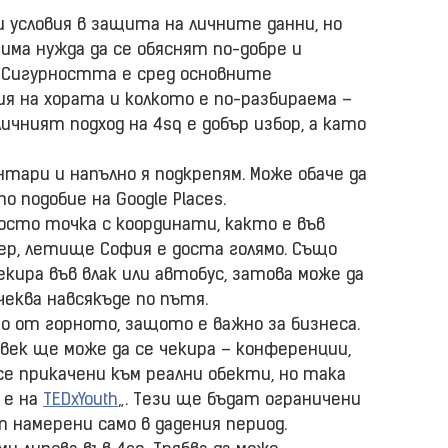
и условия в защита на личните данни, но
има нужда да се обяснят по-добре и
 Сигурността е сред основните
я на хората и колкото е по-разбираема –
личният подход на 4sq е добър избор, а като
нтари и напълно я подкрепям. Може обаче да
о подобие на Google Places.
осто точка с координати, както е във
мер, летище София е доста голямо. Също
чекира във влак или автобус, затова може да
чеква навсякъде по пътя.
о от горното, защото е важно за бизнеса.
овек ще може да се чекира – конференции,
 се прикачени към реални обекти, но така
н е на
TEDxYouth
„. Тези ще бъдат ограничени
 намерени само в дадения период.