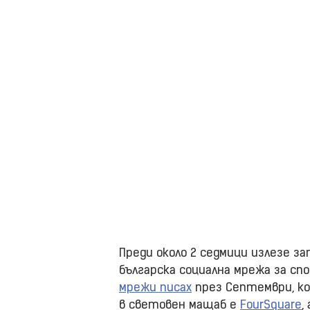
Преди около 2 седмици излезе за
българска социална мрежа за сп
мрежи писах
през Септември, ко
в световен мащаб е
FourSquare
,