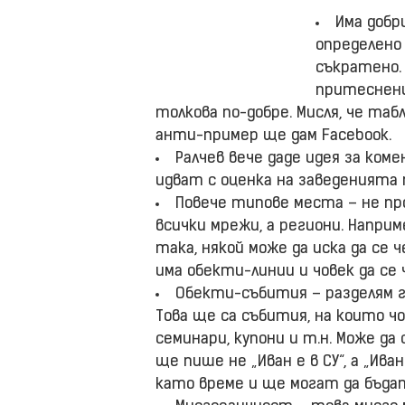
Има добр
определено 
съкратено.
притеснени
толкова по-добре. Мисля, че таб
анти-пример ще дам Facebook.
Ралчев вече даде идея за коме
идват с оценка на заведенията п
Повече типове места – не пр
всички мрежи, а региони. Напри
така, някой може да иска да се 
има обекти-линии и човек да се 
Обекти-събития – разделям г
Това ще са събития, на които ч
семинари, купони и т.н. Може да
ще пише не „Иван е в СУ“, а „Ива
като време и ще могат да бъдат