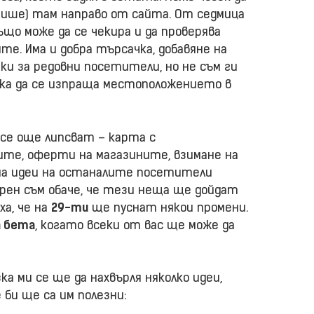
апише) там направо от сайта. От седмица
ъщо може да се чекира и да проверява
е. Има и добра търсачка, добавяне на
чки за редовни посетители, но не съм ги
ака да се изпраща местоположението в
все още липсват – карта с
те, оферти на магазините, взимане на
на идеи на останалите посетители
гурен съм обаче, че тези неща ще дойдат
ха, че на
29-ти
ще пуснат някои промени.
 бета
, когато всеки от вас ще може да
ка ми се ще да нахвърля няколко идеи,
би ще са им полезни: