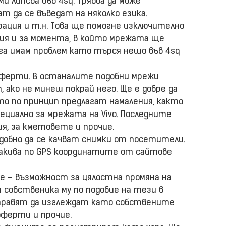
и липсва във 4sq. Трябва да може
т да се въведат на няколко езика.
рация и т.н. Това ще помогне изключително
ния и за момента, в който мрежата ще
га имам проблем като търся нещо във 4sq
оферти. В останалите подобни мрежи
 ако не минеш покрай него. Ще е добре да
то по принцип предлагат намаления, както
циално за мрежата на Vivo. Последните
ия, за кметовете и прочие.
добно да се качват снимки от посетители.
акива по GPS координатите от сайтове
е – възможност за цялостна промяна на
 собственика му по подобие на тези в
 направят да изглеждат като собствените
оферти и прочие.