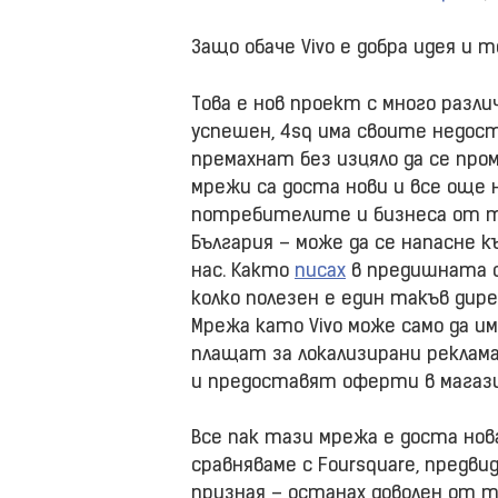
Защо обаче Vivo е добра идея и т
Това е нов проект с много разли
успешен, 4sq има своите недос
премахнат без изцяло да се пр
мрежи са доста нови и все още н
потребителите и бизнеса от тях
България – може да се напасне 
нас. Както
писах
в предишната 
колко полезен е един такъв ди
Мрежа като Vivo може само да и
плащат за локализирани реклам
и предоставят оферти в магаз
Все пак тази мрежа е доста нова 
сравняваме с Foursquare, предвид
призная – останах доволен от т