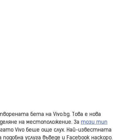
творената бета на Vivo.bg. Това е нова
оделяне на местоположение. За
този тип
гато Vivo беше още слух. Най-известната
 а подобна услуга въведе и Facebook наскоро.