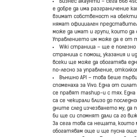
Бизнес акаунти – сега във 4
е добре да има разграничение 
взимат собственост на обекти. 
нямат официален представител 
може да имат и групи, които д
Управлението им може да е от 
Wiki страница – ще е полезн
страница с помощ, указания и ид
всеки ще може да обогатява едн
по-лесно за управление, отколк
Външно API – това беше първ
споменаха за Vivo. Една от силат
се правят mashup-и с тях. Една
са се чекирали близо до послед
дните след изчезването му, да 
би ще си спомнят дали са го виж
За сега това са нещата, които 
обогатявам още и ще пусна още