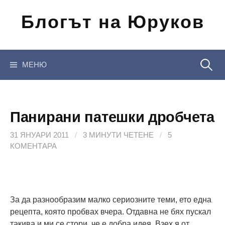
Отиди
Блогът на Юруков
на
съдържанието
Търсен
МЕНЮ
за:
Панирани патешки дробчета
31 ЯНУАРИ 2011
/
3 МИНУТИ ЧЕТЕНЕ
/
5
КОМЕНТАРА
За да разнообразим малко сериозните теми, ето една
рецепта, която пробвах вчера. Отдавна не бях пускал
такива и ми се стори, че е добра идея. Взех я от