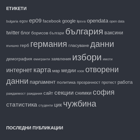
ЕТИКЕТИ
ep09
opendata
facebook
google
egov
bulgaria
lipsva
open data
българия
twitter
блог
ваксини
борисов
българи
данни
германия
гласуване
герб
външно
избори
демография
заявления
емигранти
имоти
отворени
карта
интернет
медии
мвр
нзок
данни
парламент
работа
политика
прозрачност
протест
софия
секции
снимки
сайт
раждаемост
раждания
чужбина
статистика
цик
студенти
ПОСЛЕДНИ ПУБЛИКАЦИИ