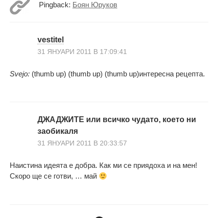
Pingback:
Боян Юруков
vestitel
31 ЯНУАРИ 2011 В 17:09:41
Svejo:
(thumb up) (thumb up) (thumb up)интересна рецепта.
ДЖАДЖИТЕ или всичко чудато, което ни
заобикаля
31 ЯНУАРИ 2011 В 20:33:57
Наистина идеята е добра. Как ми се приядоха и на мен!
Скоро ще се готви, … май