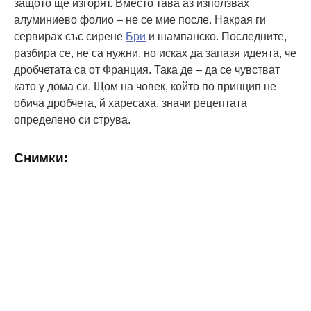
защото ще изгорят. Вместо тава аз използвах
алуминиево фолио – не се мие после. Накрая ги
сервирах със сирене
Бри
и шампанско. Последните,
разбира се, не са нужни, но исках да запазя идеята, че
дробчетата са от Франция. Така де – да се чувстват
като у дома си. Щом на човек, който по принцип не
обича дробчета, й харесаха, значи рецептата
определено си струва.
Снимки: