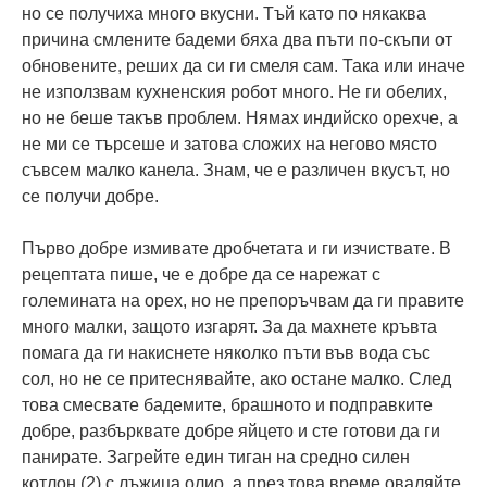
но се получиха много вкусни. Тъй като по някаква
причина смлените бадеми бяха два пъти по-скъпи от
обновените, реших да си ги смеля сам. Така или иначе
не използвам кухненския робот много. Не ги обелих,
но не беше такъв проблем. Нямах индийско орехче, а
не ми се търсеше и затова сложих на негово място
съвсем малко канела. Знам, че е различен вкусът, но
се получи добре.
Първо добре измивате дробчетата и ги изчиствате. В
рецептата пише, че е добре да се нарежат с
големината на орех, но не препоръчвам да ги правите
много малки, защото изгарят. За да махнете кръвта
помага да ги накиснете няколко пъти във вода със
сол, но не се притеснявайте, ако остане малко. След
това смесвате бадемите, брашното и подправките
добре, разбърквате добре яйцето и сте готови да ги
панирате. Загрейте един тиган на средно силен
котлон (2) с лъжица олио, а през това време оваляйте