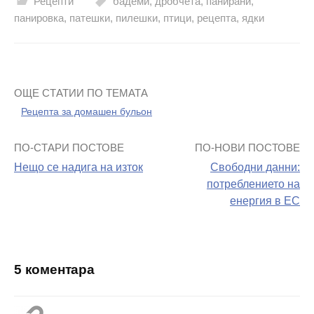
Рецепти
бадеми
,
дробчета
,
панирани
,
панировка
,
патешки
,
пилешки
,
птици
,
рецепта
,
ядки
ОЩЕ СТАТИИ ПО ТЕМАТА
Рецепта за домашен бульон
ПО-СТАРИ ПОСТОВЕ
ПО-НОВИ ПОСТОВЕ
Навигация
Нещо се надига на изток
Свободни данни:
на
потреблението на
енергия в ЕС
поста
5 коментара