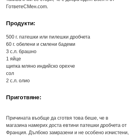
ГответеСМен.com.
Продукти:
500 г. патешки или пилешки дробчета
60 г. обелени и смлени бадеми
3 с.л. брашно
1 яйце
щипка мляно индийско орехче
сол
2 с.л. олио
Приготвяне:
Причината въобще да сготвя това беше, че в
магазина намерих доста евтини патешки дробчета от
Франция. Дълбоко замразени и не особено изчистени,