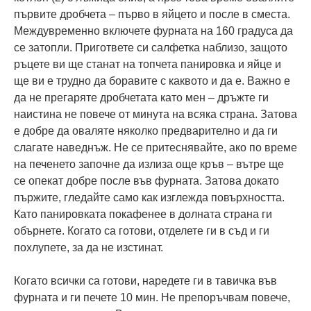
първите дробчета – първо в яйцето и после в сместа.
Междувременно включете фурната на 160 градуса да
се затопли. Пригответе си салфетка наблизо, защото
ръцете ви ще станат на топчета панировка и яйце и
ще ви е трудно да боравите с каквото и да е. Важно е
да не прегаряте дробчетата като мен – дръжте ги
наистина не повече от минута на всяка страна. Затова
е добре да оваляте няколко предварително и да ги
слагате наведнъж. Не се притеснявайте, ако по време
на печенето започне да излиза още кръв – вътре ще
се опекат добре после във фурната. Затова докато
пържите, гледайте само как изглежда повърхността.
Като панировката покафенее в долната страна ги
обърнете. Когато са готови, отделете ги в съд и ги
похлупете, за да не изстинат.
Когато всички са готови, наредете ги в тавичка във
фурната и ги печете 10 мин. Не препоръчвам повече,