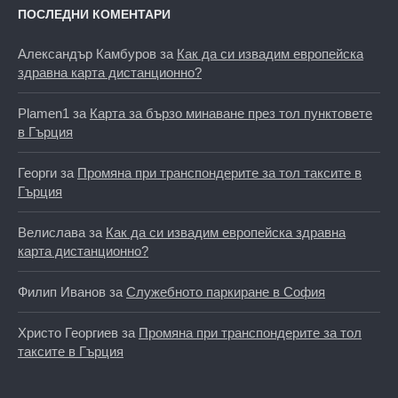
ПОСЛЕДНИ КОМЕНТАРИ
Александър Камбуров
за
Как да си извадим европейска
здравна карта дистанционно?
Plamen1
за
Карта за бързо минаване през тол пунктовете
в Гърция
Георги
за
Промяна при транспондерите за тол таксите в
Гърция
Велислава
за
Как да си извадим европейска здравна
карта дистанционно?
Филип Иванов
за
Служебното паркиране в София
Христо Георгиев
за
Промяна при транспондерите за тол
таксите в Гърция