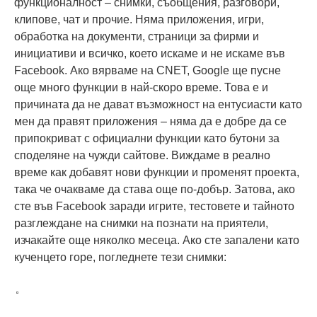
функционалност – снимки, съобщения, разговори,
клипове, чат и прочие. Няма приложения, игри,
обработка на документи, страници за фирми и
инициативи и всичко, което искаме и не искаме във
Facebook. Ако вярваме на CNET, Google ще пусне
още много функции в най-скоро време. Това е и
причината да не дават възможност на ентусиасти като
мен да правят приложения – няма да е добре да се
припокриват с официални функции като бутони за
споделяне на чужди сайтове. Виждаме в реално
време как добавят нови функции и променят проекта,
така че очакваме да става още по-добър. Затова, ако
сте във Facebook заради игрите, тестовете и тайното
разглеждане на снимки на познати на приятели,
изчакайте още няколко месеца. Ако сте запалени като
кученцето горе, погледнете тези снимки: