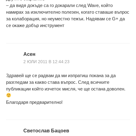
– да видя докъде са го докарали след Wave, който
намирах за изключително полезен, когато ставаше въпрос
за колаборация, но неуместно тежък. Надявам се G+ да
се окаже добър инструмент
Асен
2 ЮЛИ 2011 В 12:44:23
Здравей ще се радвам да ми изпратиш покана за да
разгледам за какво става въпрос. След всичките
публикации който изчетох мисля, че ще остана доволен.
Благодаря предварително!
Светослав Бацоев