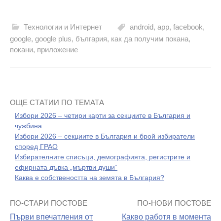
Технологии и Интернет
android
,
app
,
facebook
,
google
,
google plus
,
българия
,
как да получим покана
,
покани
,
приложение
ОЩЕ СТАТИИ ПО ТЕМАТА
Избори 2026 – четири карти за секциите в България и
чужбина
Избори 2026 – секциите в България и брой избиратели
според ГРАО
Избирателните списъци, демографията, регистрите и
ефирната дъвка „мъртви души“
Каква е собствеността на земята в България?
ПО-СТАРИ ПОСТОВЕ
ПО-НОВИ ПОСТОВЕ
Навигация
Първи впечатления от
Какво работя в момента