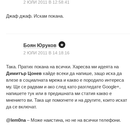
2 ЮЛИ 2011 В 12:58:41
Джаф джаф. Искам покана.
Боян Юруков
2 ЮЛИ 2011 В 14:18:16
Така. Пратих покана на всички. Харесва ми идеята на
Димитър Цонев
хайде всеки да напише, защо иска да
влезе в социалната мрежа и какво е породило интереса
му. Ще се радвам и ако след като разгледате Google+,
напишете тук или в предишната ми статия какво е
мнението ви. Така ще помогнете и на другите, които искат
да се включат.
@lem0na
– Може наистина, но не на всички телефони.