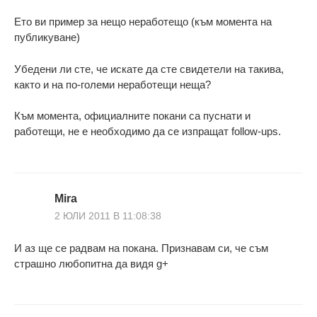
Ето ви пример за нещо неработещо (към момента на
публикуване)
Убедени ли сте, че искате да сте свидетели на такива,
както и на по-големи неработещи неща?
Към момента, официалните покани са пуснати и
работещи, не е необходимо да се изпращат follow-ups.
Mira
2 ЮЛИ 2011 В 11:08:38
И аз ще се радвам на покана. Признавам си, че съм
страшно любопитна да видя g+