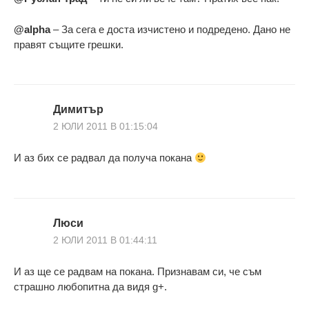
@alpha
– За сега е доста изчистено и подредено. Дано не
правят същите грешки.
Димитър
2 ЮЛИ 2011 В 01:15:04
И аз бих се радвал да получа покана
Люси
2 ЮЛИ 2011 В 01:44:11
И аз ще се радвам на покана. Признавам си, че съм
страшно любопитна да видя g+.