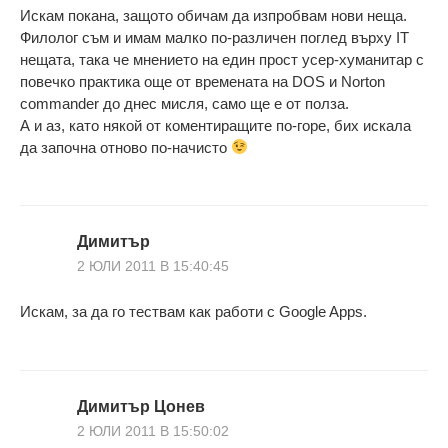
Искам покана, защото обичам да изпробвам нови неща.
Филолог съм и имам малко по-различен поглед върху IT
нещата, така че мнението на един прост усер-хуманитар с
повечко практика още от времената на DOS и Norton
commander до днес мисля, само ще е от полза.
А и аз, като някой от коментиращите по-горе, бих искала
да започна отново по-начисто
Димитър
2 ЮЛИ 2011 В 15:40:45
Искам, за да го тествам как работи с Google Apps.
Димитър Цонев
2 ЮЛИ 2011 В 15:50:02