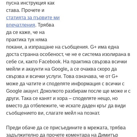
пусна инструкция как
става. Прочете и
статията за първите ми
впечатления
. Трябва
да се каже, че на
практика тук няма
покани, а изпращане на съобщения. G+ има една
доста странна особеност, че не е система изолирана в
себе си, както Facebook. На практика свързва всички
мейли и акаунти на Google„ а се очаква скоро да
свързва и всички услуги. Това означава, че от G+
може да чатите и споделяте информация с всички с
Google акаунт. Доколкото разбирам после ще може и с
други. Така се канят и хора – споделяте нещо, но
вместо да отбележите, че искате даден кръг да види
съобщението ви, слагате мейл на познат.
Преди обаче да се присъедините в мрежата, трябва
задължително да прочете коментара на Димитър