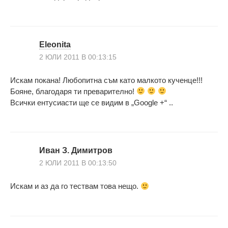
Eleonita
2 ЮЛИ 2011 В 00:13:15
Искам покана! Любопитна съм като малкото кученце!!!
Бояне, благодаря ти преварително!
Всички ентусиасти ще се видим в „Google +“ ..
Иван З. Димитров
2 ЮЛИ 2011 В 00:13:50
Искам и аз да го тествам това нещо.