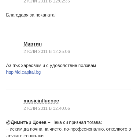
2 ЮЛИ 2011 В 12:02:35
Благодаря за поканата!
Мартин
2 ЮЛИ 2011 В 12:25:06
Аз пък харесвам и с удоволствие ползвам
http://id.capital.bg
musicinfluence
2 ЮЛИ 2011 В 12:40:06
@Димитър Цонев
– Нека си призная тогава:
– искам да почна на чисто, по-професионално, отколкото в
другите социалки;