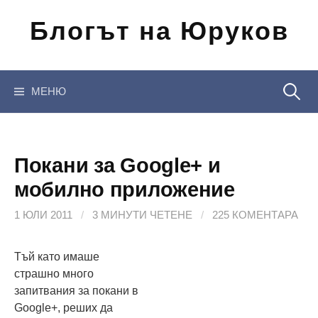
Отиди
Блогът на Юруков
на
съдържанието
Търсен
МЕНЮ
за:
Покани за Google+ и
мобилно приложение
1 ЮЛИ 2011
/
3 МИНУТИ ЧЕТЕНЕ
/
225 КОМЕНТАРА
Тъй като имаше
страшно много
запитвания за покани в
Google+, реших да