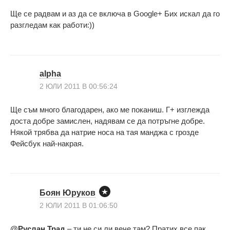
Ще се радвам и аз да се включа в Google+ Бих искал да го
разгледам как работи:))
alpha
2 ЮЛИ 2011 В 00:56:24
Ще съм много благодарен, ако ме поканиш. Г+ изглежда
доста добре замислен, надявам се да потръгне добре.
Някой трябва да натрие носа на тая манджа с грозде
Фейсбук най-накрая.
Боян Юруков
2 ЮЛИ 2011 В 01:06:50
@Руслан Трад
– ти не си ли вече там? Пратих все пак.