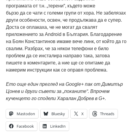
програмата от т.н. „терени“, където може
бързо да се чати с големи групи от хора. Не забелязах
други особености, освен, че продължава да е супер.
Доста се оплакаха, че не могат да свалят
приложението за Android в България. Благодарение
на Боян Константинов имаме вече линк, от който да го
свалим. Разбрах, че за някои телефони е било
проблем да се инсталира направо така, затова
пишете в коментарите, а ние ще се опитаме да
намерим инструкции как се оправя проблема.
Ето още един преглед на Google+ пак от Димитър
Цонев и други съвети за „поканите“. Впрочем
кученцето го сподели Харалан Добрев в G+.
Mastodon
Bluesky
X
Threads
Facebook
LinkedIn