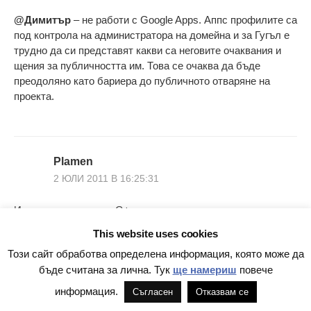
@Димитър
– не работи с Google Apps. Аппс профилите са
под контрола на администратора на домейна и за Гугъл е
трудно да си представят какви са неговите очаквания и
щения за публичността им. Това се очаква да бъде
преодоляно като бариера до публичното отваряне на
проекта.
Plamen
2 ЮЛИ 2011 В 16:25:31
Искам да го тествам G+
This website uses cookies
Този сайт обработва определена информация, която може да
бъде считана за лична. Тук
ще намериш
повече
Боян Юруков
информация.
Съгласен
Отказвам се
2 ЮЛИ 2011 В 16:43:58