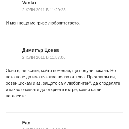
Vanko
2 ЮЛИ 2011 В 11:29:23
И мен нещо ме гризе любопитството.
Димитър Цонев
2 ЮЛИ 2011 В 11:57:06
Ясно е, че всеки, който пожелае, ще получи покана. Но
нека поне да има някаква полза от това. Предлагам ви,
освен „искам и аз, защото съм любопитен“, да споделяте
и какво очаквате да откриете вътре, какви са ви
нагласите…
Fan