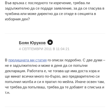
Във връзка с последното ти изречение, трябва ли
задължително да се подаде заявление, за да се гласува в
чужбина или може директно да се отиде в секцията в
изборния ден?
Боян Юруков
4 СЕПТЕМВРИ 2011 В 11:04:21
В
предишната ми статия
го описах подробно. С две думи –
не е задължително и може в деня да се попълни
декларация. Работата е, че тогава ще има доста хора и
ще минат всички много по-бързо, ако предварително си
попълнил молба и си я пратил по мейла. Иначе освен там,
че трябва да попълваш, трябва да те добавят в списъка и
т.н.