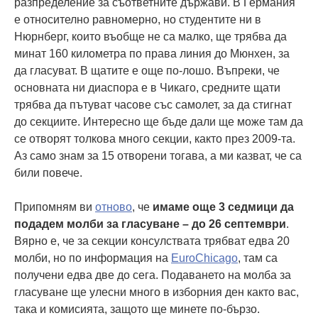
разпределение за съответните държави. В Германия
е относително равномерно, но студентите ни в
Нюрнберг, които въобще не са малко, ще трябва да
минат 160 километра по права линия до Мюнхен, за
да гласуват. В щатите е още по-лошо. Въпреки, че
основната ни диаспора е в Чикаго, средните щати
трябва да пътуват часове със самолет, за да стигнат
до секциите. Интересно ще бъде дали ще може там да
се отворят толкова много секции, както през 2009-та.
Аз само знам за 15 отворени тогава, а ми казват, че са
били повече.
Припомням ви
отново
, че
имаме още 3 седмици да
подадем молби за гласуване – до 26 септември
.
Вярно е, че за секции консулствата трябват едва 20
молби, но по информация на
EuroChicago
, там са
получени едва две до сега. Подаването на молба за
гласуване ще улесни много в изборния ден както вас,
така и комисията, защото ще минете по-бързо.