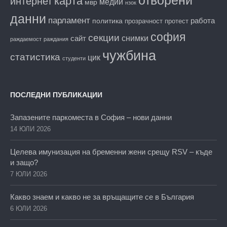
карта
интернет
медии
мвр
нзок
данни
парламент
работа
политика
прозрачност
протест
софия
секции
снимки
сайт
раждаемост
раждания
чужбина
статистика
цик
студенти
ПОСЛЕДНИ ПУБЛИКАЦИИ
Запазените паркоместа в София – нови данни
14 ЮЛИ 2026
Целева имунизация на бременни жени срещу RSV – къде
и защо?
7 ЮЛИ 2026
Какво знаем и какво не за връщащите се в България
6 ЮЛИ 2026