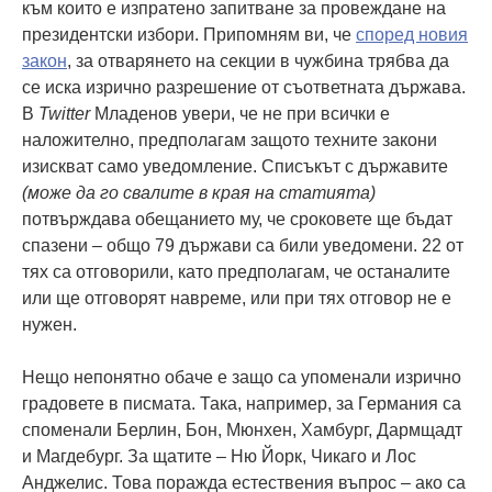
към които е изпратено запитване за провеждане на
президентски избори. Припомням ви, че
според новия
закон
, за отварянето на секции в чужбина трябва да
се иска изрично разрешение от съответната държава.
В
Twitter
Младенов увери, че не при всички е
наложително, предполагам защото техните закони
изискват само уведомление. Списъкът с държавите
(може да го свалите в края на статията)
потвърждава обещанието му, че сроковете ще бъдат
спазени – общо 79 държави са били уведомени. 22 от
тях са отговорили, като предполагам, че останалите
или ще отговорят навреме, или при тях отговор не е
нужен.
Нещо непонятно обаче е защо са упоменали изрично
градовете в писмата. Така, например, за Германия са
споменали Берлин, Бон, Мюнхен, Хамбург, Дармщадт
и Магдебург. За щатите – Ню Йорк, Чикаго и Лос
Анджелис. Това поражда естествения въпрос – ако са