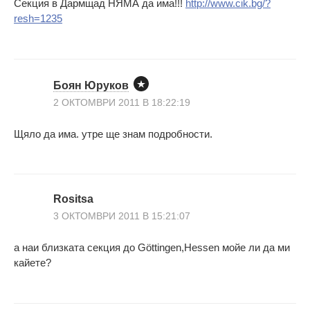
Секция в Дармщад НЯМА да има!!!
http://www.cik.bg/?
resh=1235
Боян Юруков
2 ОКТОМВРИ 2011 В 18:22:19
Щяло да има. утре ще знам подробности.
Rositsa
3 ОКТОМВРИ 2011 В 15:21:07
а наи близката секция до Göttingen,Hessen мойе ли да ми
кайете?