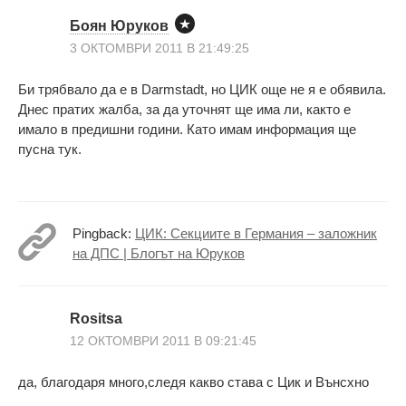
Боян Юруков
3 ОКТОМВРИ 2011 В 21:49:25
Би трябвало да е в Darmstadt, но ЦИК още не я е обявила.
Днес пратих жалба, за да уточнят ще има ли, както е
имало в предишни години. Като имам информация ще
пусна тук.
Pingback:
ЦИК: Секциите в Германия – заложник
на ДПС | Блогът на Юруков
Rositsa
12 ОКТОМВРИ 2011 В 09:21:45
да, благодаря много,следя какво става с Цик и Вънсхно