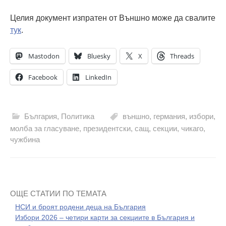
Целия документ изпратен от Външно може да свалите
тук
.
Mastodon
Bluesky
X
Threads
Facebook
LinkedIn
България
,
Политика
външно
,
германия
,
избори
,
молба за гласуване
,
президентски
,
сащ
,
секции
,
чикаго
,
чужбина
ОЩЕ СТАТИИ ПО ТЕМАТА
НСИ и броят родени деца на България
Избори 2026 – четири карти за секциите в България и