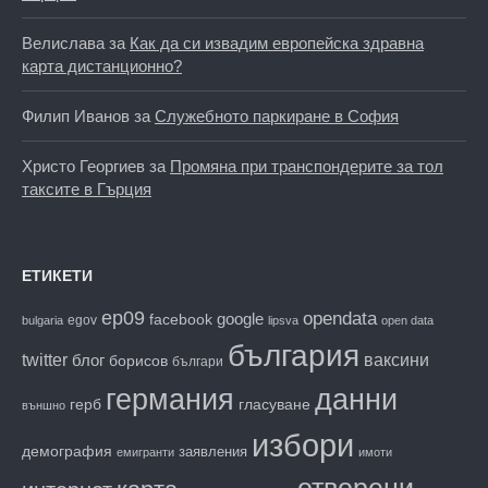
Велислава
за
Как да си извадим европейска здравна
карта дистанционно?
Филип Иванов
за
Служебното паркиране в София
Христо Георгиев
за
Промяна при транспондерите за тол
таксите в Гърция
ЕТИКЕТИ
ep09
opendata
facebook
google
egov
bulgaria
lipsva
open data
българия
twitter
блог
ваксини
борисов
българи
данни
германия
гласуване
герб
външно
избори
демография
заявления
емигранти
имоти
отворени