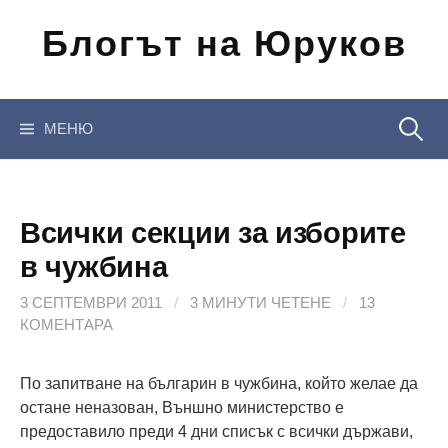
Отиди
Блогът на Юруков
на
съдържанието
Търсен
МЕНЮ
за:
Всички секции за изборите
в чужбина
3 СЕПТЕМВРИ 2011
/
3 МИНУТИ ЧЕТЕНЕ
/
13
КОМЕНТАРА
По запитване на българин в чужбина, който желае да
остане неназован, Външно министерство е
предоставило преди 4 дни списък с всички държави,