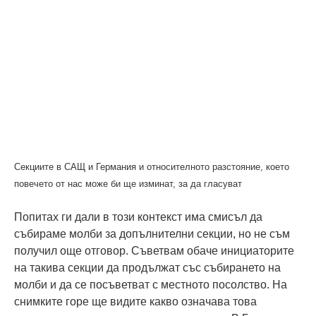
Секциите в САЩ и Германия и относителното разстояние, което
повечето от нас може би ще изминат, за да гласуват
Попитах ги дали в този контекст има смисъл да
събираме молби за допълнителни секции, но не съм
получил още отговор. Съветвам обаче инициаторите
на такива секции да продължат със събирането на
молби и да се посъветват с местното посолство. На
снимките горе ще видите какво означава това