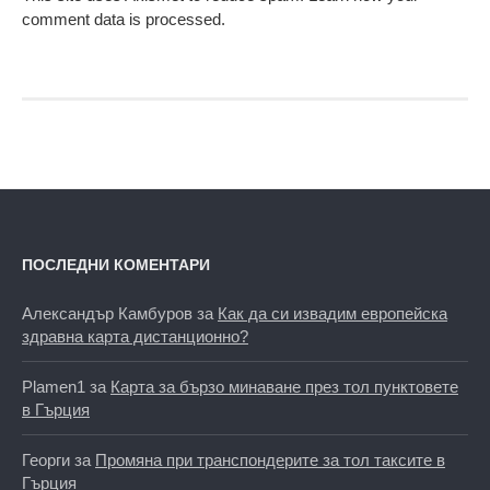
comment data is processed.
ПОСЛЕДНИ КОМЕНТАРИ
Александър Камбуров
за
Как да си извадим европейска
здравна карта дистанционно?
Plamen1
за
Карта за бързо минаване през тол пунктовете
в Гърция
Георги
за
Промяна при транспондерите за тол таксите в
Гърция