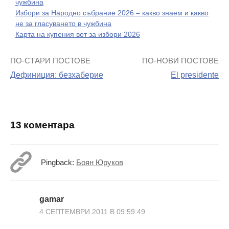
чужбина
Избори за Народно събрание 2026 – какво знаем и какво
не за гласуването в чужбина
Карта на купения вот за избори 2026
ПО-СТАРИ ПОСТОВЕ
ПО-НОВИ ПОСТОВЕ
Навигация
Дефиниция: безхаберие
El presidente
на
поста
13 коментара
Pingback:
Боян Юруков
gamar
4 СЕПТЕМВРИ 2011 В 09:59:49