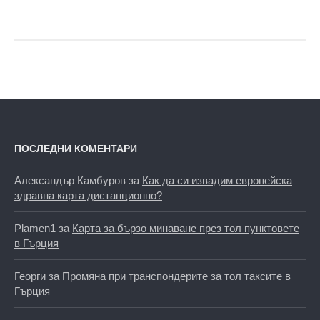
ПОСЛЕДНИ КОМЕНТАРИ
Александър Камбуров
за
Как да си извадим европейска
здравна карта дистанционно?
Plamen1
за
Карта за бързо минаване през тол пунктовете
в Гърция
Георги
за
Промяна при транспондерите за тол таксите в
Гърция