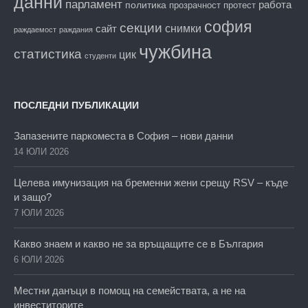
данни
парламент
работа
политика
прозрачност
протест
софия
секции
снимки
сайт
раждаемост
раждания
чужбина
статистика
цик
студенти
ПОСЛЕДНИ ПУБЛИКАЦИИ
Запазените паркоместа в София – нови данни
14 ЮЛИ 2026
Целева имунизация на бременни жени срещу RSV – къде
и защо?
7 ЮЛИ 2026
Какво знаем и какво не за връщащите се в България
6 ЮЛИ 2026
Местни данъци в помощ на семействата, а не на
инвеститорите