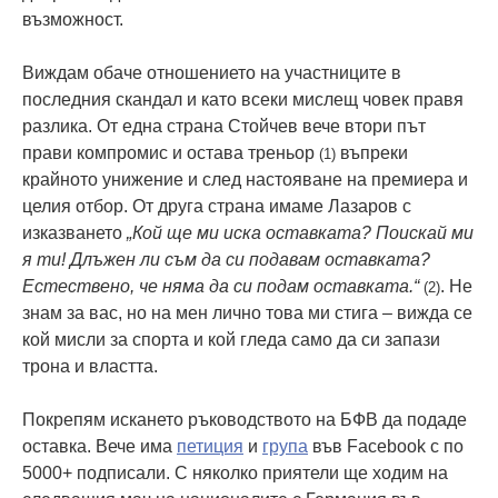
възможност.
Виждам обаче отношението на участниците в
последния скандал и като всеки мислещ човек правя
разлика. От една страна Стойчев вече втори път
прави компромис и остава треньор
въпреки
(1)
крайното унижение и след настояване на премиера и
целия отбор. От друга страна имаме Лазаров с
изказването
„Кой ще ми иска оставката? Поискай ми
я ти! Длъжен ли съм да си подавам оставката?
Естествено, че няма да си подам оставката.“
. Не
(2)
знам за вас, но на мен лично това ми стига – вижда се
кой мисли за спорта и кой гледа само да си запази
трона и властта.
Покрепям искането ръководството на БФВ да подаде
оставка. Вече има
петиция
и
група
във Facebook с по
5000+ подписали. С няколко приятели ще ходим на