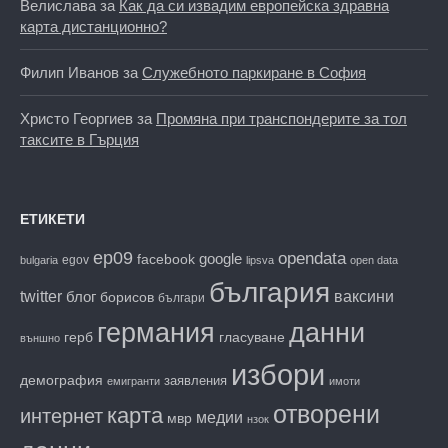
Велислава
за
Как да си извадим европейска здравна
карта дистанционно?
Филип Иванов
за
Служебното паркиране в София
Христо Георгиев
за
Промяна при транспондерите за тол
таксите в Гърция
ЕТИКЕТИ
ep09
opendata
facebook
google
egov
bulgaria
lipsva
open data
българия
twitter
блог
ваксини
борисов
българи
данни
германия
гласуване
герб
външно
избори
демография
заявления
емигранти
имоти
отворени
карта
интернет
медии
мвр
нзок