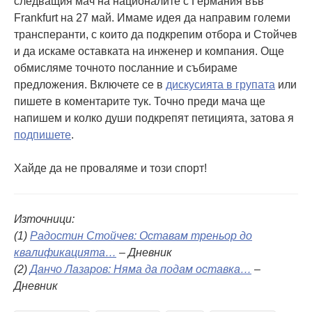
следващия мач на националите с Германия във
Frankfurt на 27 май. Имаме идея да направим големи
трансперанти, с които да подкрепим отбора и Стойчев
и да искаме оставката на инженер и компания. Още
обмисляме точното посланние и събираме
предложения. Включете се в
дискусията в групата
или
пишете в коментарите тук. Точно преди мача ще
напишем и колко души подкрепят петицията, затова я
подпишете
.
Хайде да не проваляме и този спорт!
Източници:
(1)
Радостин Стойчев: Оставам треньор до
квалификацията…
– Дневник
(2)
Данчо Лазаров: Няма да подам оставка…
–
Дневник