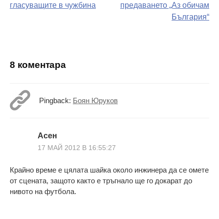
на
гласуващите в чужбина
предаването „Аз обичам
България“
поста
8 коментара
Pingback:
Боян Юруков
Асен
17 МАЙ 2012 В 16:55:27
Крайно време е цялата шайка около инжинера да се омете
от сцената, защото както е тръгнало ще го докарат до
нивото на футбола.