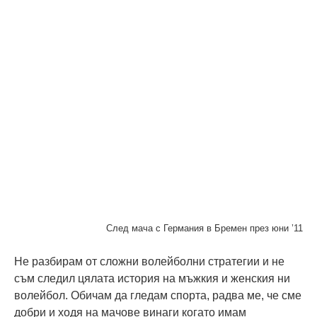
След мача с Германия в Бремен през юни ’11
Не разбирам от сложни волейболни стратегии и не
съм следил цялата история на мъжкия и женския ни
волейбол. Обичам да гледам спорта, радва ме, че сме
добри и ходя на мачове винаги когато имам