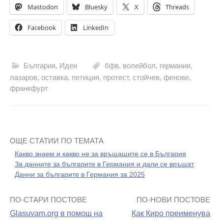
Mastodon
Bluesky
X
Threads
Facebook
LinkedIn
България
,
Идеи
бфв
,
волейбол
,
германия
,
лазаров
,
оставка
,
петиция
,
протест
,
стойчев
,
фенове
,
франкфурт
ОЩЕ СТАТИИ ПО ТЕМАТА
Какво знаем и какво не за връщащите се в България
За данните за българите в Германия и дали се връщат
Данни за българите в Германия за 2025
ПО-СТАРИ ПОСТОВЕ
ПО-НОВИ ПОСТОВЕ
Навигация
Glasuvam.org в помощ на
Как Киро преименува