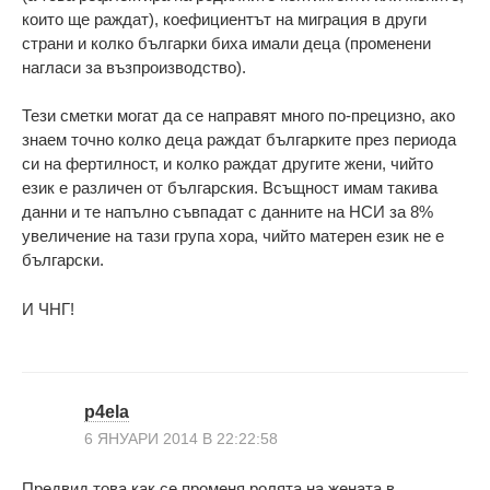
които ще раждат), коефициентът на миграция в други
страни и колко българки биха имали деца (променени
нагласи за възпроизводство).
Тези сметки могат да се направят много по-прецизно, ако
знаем точно колко деца раждат българките през периода
си на фертилност, и колко раждат другите жени, чийто
език е различен от българския. Всъщност имам такива
данни и те напълно съвпадат с данните на НСИ за 8%
увеличение на тази група хора, чийто матерен език не е
български.
И ЧНГ!
p4ela
6 ЯНУАРИ 2014 В 22:22:58
Предвид това как се променя ролята на жената в