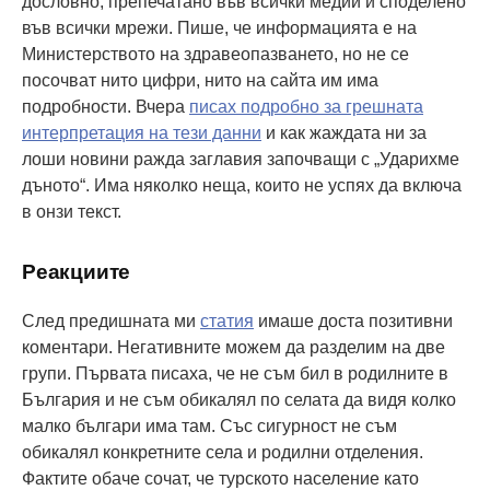
дословно, препечатано във всички медии и споделено
във всички мрежи. Пише, че информацията е на
Министерството на здравеопазването, но не се
посочват нито цифри, нито на сайта им има
подробности. Вчера
писах подробно за грешната
интерпретация на тези данни
и как жаждата ни за
лоши новини ражда заглавия започващи с „Ударихме
дъното“. Има няколко неща, които не успях да включа
в онзи текст.
Реакциите
След предишната ми
статия
имаше доста позитивни
коментари. Негативните можем да разделим на две
групи. Първата писаха, че не съм бил в родилните в
България и не съм обикалял по селата да видя колко
малко българи има там. Със сигурност не съм
обикалял конкретните села и родилни отделения.
Фактите обаче сочат, че турското население като