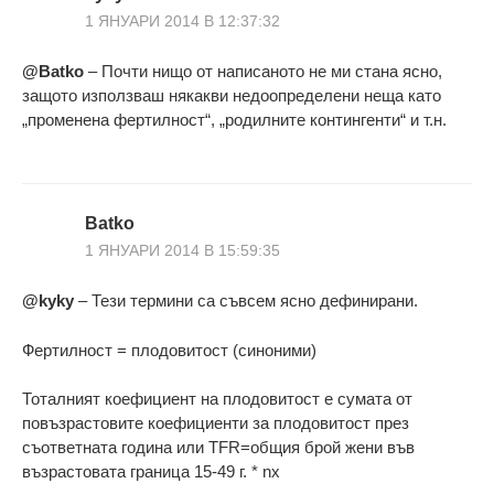
1 ЯНУАРИ 2014 В 12:37:32
@Batko
– Почти нищо от написаното не ми стана ясно,
защото използваш някакви недоопределени неща като
„променена фертилност“, „родилните контингенти“ и т.н.
Batko
1 ЯНУАРИ 2014 В 15:59:35
@kyky
– Тези термини са съвсем ясно дефинирани.
Фертилност = плодовитост (синоними)
Тоталният коефициент на плодовитост е сумата от
повъзрастовите коефициенти за плодовитост през
съответната година или TFR=общия брой жени във
възрастовата граница 15-49 г. * nx