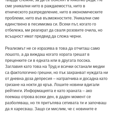
сме уникални нито в раждаемостта, нито в
етническото разпределение, нито в икономическите
проблеми, нито във възможностите. Уникални сме
единствено в песимизма си. Всеки път, когато го
отбележа, ми реагират да сваля розовите очила, но
всъщност имат предвид да сложа черни.
Реализмът не се изразява в това да отчиташ само
лошото, а да виждаш когато хората грешат в
преценките си в едната или в другата посока.
Заглавия като това на Труд и всички останали медии
са фактологично грешни, но пък захранват нуждата ни
от дневна доза депресия – натрапчива и досадна като
гризане на нокти до кръв. Лошите новини вдигали
рейтинги. Информацията е като храната – ако
поемаш отрова всеки ден, в даден момент се
разболяваш, но тя притъпява сетивата ти и започваш
да я харесваш. Защо си мислим, че с новините е