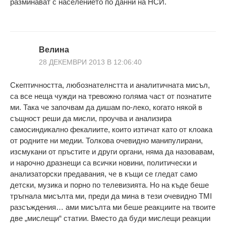
разминават с населението по данни на НСИ.
Велина
28 ДЕКЕМВРИ 2013 В 12:06:40
Скептичността, любознателнстта и аналитичната мисъл,
са все неща чужди на тревожно голяма част от познатите
ми. Така че започвам да дишам по-леко, когато някой в
същност реши да мисли, проучва и анализира
самосиндикално фекалиите, които изтичат като от клоака
от родните ни медии. Толкова очевидно манипулирани,
изсмукани от пръстите и други органи, няма да назовавам,
и нарочно дразнещи са всички новини, политически и
анализаторски предавания, че в къщи се гледат само
детски, музика и порно по телевизията. Но на къде беше
тръгнала мисълта ми, преди да мина в тези очевидно TMI
разсъждения… ами мисълта ми беше реакциите на твоите
две „мислещи“ статии. Вместо да буди мислещи реакции