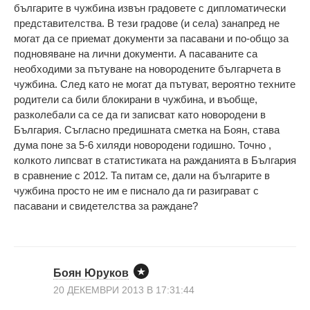
българите в чужбина извън градовете с дипломатически
представителства. В тези градове (и села) занапред не
могат да се приемат документи за пасавани и по-общо за
подновяване на лични документи. А пасаваните са
необходими за пътуване на новородените българчета в
чужбина. След като не могат да пътуват, вероятно техните
родители са били блокирани в чужбина, и въобще,
разколебали са се да ги записват като новородени в
България. Съгласно предишната сметка на Боян, става
дума поне за 5-6 хиляди новородени годишно. Точно ,
колкото липсват в статистиката на ражданията в България
в сравнение с 2012. Та питам се, дали на българите в
чужбина просто не им е писнало да ги разиграват с
пасавани и свидетелства за раждане?
Боян Юруков
20 ДЕКЕМВРИ 2013 В 17:31:44