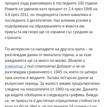
процент пада равномерно в последните 100 години.
Ромите се удвоили като процент от 2.4 през 1946 на
4.8 през 2011, но тенденцията силно намалява в
последните 3 десетилетия. Ако вложим усилия в
подобряване на образованието и живота им,
приръста им скоро ще се изравни със средния за
страната.
По-интересни са нападките на другата група – че
разглеждам данни от миналата година, а за тази
ражданията ще са много по-малко.
(Вижте и
коментар 2
под статията)
Добавят и че не
разглеждам сравнението с 1945-та, което се цитира
така охотно в медиите. Затова потърсих данни за
въпросния период. За жалост, имаме продължително
следене на показателите от 1960-та насам. Данните
ще видите обобщени в следващата графика. Вижда
се, че приръста е достигнал отрицателни стойности в
края на 80-те. Мит е, че последните 24 години са ни