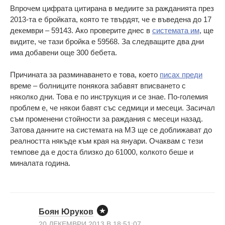
Впрочем цифрата цитирана в медиите за ражданията през
2013-та е бройката, която те твърдят, че е въведена до 17
декември – 59143. Ако проверите днес в
системата им
, ще
видите, че тази бройка е 59568. За следващите два дни
има добавени още 300 бебета.
Причината за разминаването е това, което
писах преди
време – болниците понякога забавят вписването с
няколко дни. Това е по инструкция и се знае. По-големия
проблем е, че някои бавят със седмици и месеци. Засичал
съм променени стойности за раждания с месеци назад.
Затова данните на системата на МЗ ще се доближават до
реалността някъде към края на януари. Очаквам с тези
темпове да е доста близко до 61000, колкото беше и
миналата година.
Боян Юруков
20 ДЕКЕМВРИ 2013 В 18:51:07