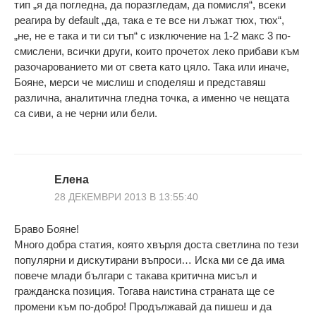
тип „я да погледна, да поразгледам, да помисля“, всеки
реагира by default „да, така е те все ни лъжат тюх, тюх“,
„не, не е така и ти си тъп“ с изключение на 1-2 макс 3 по-
смислени, всички други, които прочетох леко прибави към
разочарованието ми от света като цяло. Така или иначе,
Бояне, мерси че мислиш и споделяш и представяш
различна, аналитична гледна точка, а именно че нещата
са сиви, а не черни или бели.
Елена
28 ДЕКЕМВРИ 2013 В 13:55:40
Браво Бояне!
Много добра статия, която хвърля доста светлина по тези
популярни и дискутирани въпроси… Иска ми се да има
повече млади българи с такава критична мисъл и
гражданска позиция. Тогава наистина страната ще се
промени към по-добро! Продължавай да пишеш и да