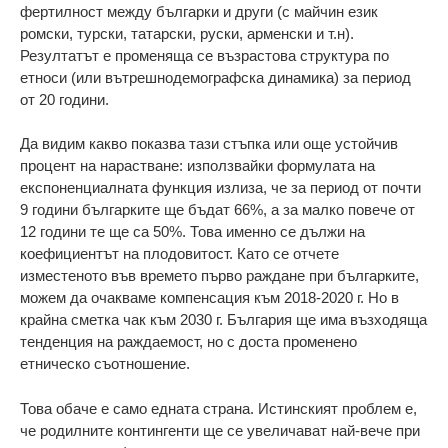
фертилност между българки и други (с майчин език
ромски, турски, татарски, руски, арменски и т.н).
Резултатът е променяща се възрастова структура по
етноси (или вътрешнодемографска динамика) за период
от 20 години.
Да видим какво показва тази стъпка или още устойчив
процент на нарастване: използвайки формулата на
експоненциалната функция излиза, че за период от почти
9 години българките ще бъдат 66%, а за малко повече от
12 години те ще са 50%. Това именно се дължи на
коефициентът на плодовитост. Като се отчете
изместеното във времето първо раждане при българките,
можем да очакваме компенсация към 2018-2020 г. Но в
крайна сметка чак към 2030 г. България ще има възходяща
тенденция на раждаемост, но с доста променено
етническо съотношение.
Това обаче е само едната страна. Истинският проблем е,
че родилните контингенти ще се увеличават най-вече при