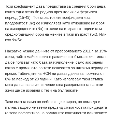
Този коефициент дава предвстава за средния брой деца,
които една жена би родила през целия си фертилен
период (15-49). Повъзрастовите коефициенти за
плодовитост (nx) се изчисляват като отношение на броя
на живородените (Nx) от жени на възраст х-години към
средногодишния брой на жените в тази възраст (Sx). Или
nx=Nx/Sx
Накратко казано данните от преброяването 2011 г. за 15%
жени, чийто майчин език е различен от българския, могат
да се ползват като база за изчисление, само ако знаем
каква е промяната по този показател за някакъв период от
време. Таблиците на НСИ ни дават данни за промяна от
8% за период от 20 години. Като използвам тази стъпка
мога да направя изчисление кога раждаемостта на тези
жени ще се изравни с тези на българките.
Тази сметка сама по себе си ще е вярна, но няма да е
пълна, защото не взема предвид смъртността при децата
(а това рефлектира на родилните контингенти или жените,