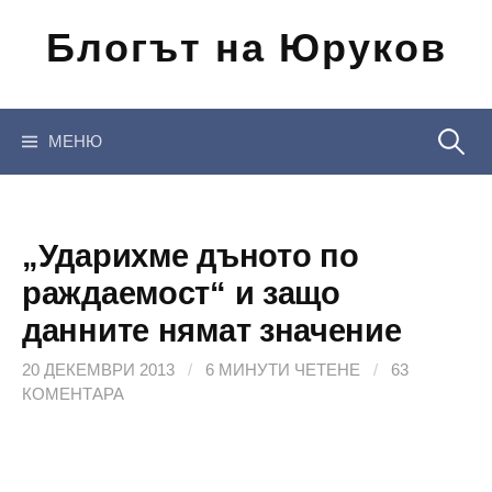
Отиди
Блогът на Юруков
на
съдържанието
Търсен
МЕНЮ
за:
„Ударихме дъното по
раждаемост“ и защо
данните нямат значение
20 ДЕКЕМВРИ 2013
/
6 МИНУТИ ЧЕТЕНЕ
/
63
КОМЕНТАРА