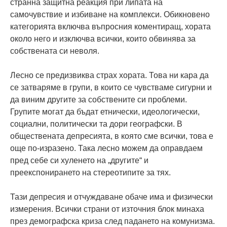
странна защитна реакция при липата на
самочувствие и избиване на комплекси. Обикновено
категорията включва въпросния коментиращ, хората
около него и изключва всички, които обвинява за
собствената си неволя.
Лесно се предизвиква страх хората. Това ни кара да
се затваряме в групи, в които се чувстваме сигурни и
да виним другите за собствените си проблеми.
Групите могат да бъдат етнически, идеологически,
социални, политически та дори географски. В
обществената депресията, в която сме всички, това е
още по-изразено. Така лесно можем да оправдаем
пред себе си хуленето на „другите“ и
преекспонирането на стереотипите за тях.
Тази депресия и отчуждаване обаче има и физически
измерения. Всички страни от източния блок минаха
през демографска криза след падането на комунизма.