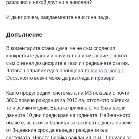
различно и някой друг ни е виновен?
И да впрочем, раждаемостта наистина пада.
Допълнение
В коментарите стана дума, че не съм споделил
конкретните данни и начинът на изчисление, с които
съм стигнал до цифрите в тази и предишната статия.
Затова направих една обобщена
таблица в Google
Doc
s, която всеки може да разгледа и провери.
Както предупредих, системата на МЗ показва с почти
3000 повече раждания за 2013-та, отколкото обявиха
те и всички медии. Едната причина е, че бяха взели
данните 10 дни преди края на годината. Най-важното
обаче е, че всички болници закъсняват с доста повече
от 3-дневния срок да въведат ражданията в
системата. Новата бройка раждания към 11 януари за