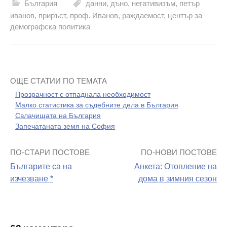
България
данни
,
дъно
,
негативизъм
,
петър
иванов
,
приръст
,
проф. Иванов
,
раждаемост
,
център за
демографска политика
ОЩЕ СТАТИИ ПО ТЕМАТА
Прозрачност с отпаднала необходимост
Малко статистика за съдебните дела в България
Свлачищата на България
Запечатаната земя на София
ПО-СТАРИ ПОСТОВЕ
ПО-НОВИ ПОСТОВЕ
Навигация
Българите са на
Анкета: Отопление на
на
изчезване *
дома в зимния сезон
поста