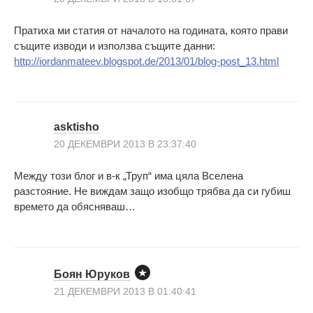
Пратиха ми статия от началото на годината, която прави
същите изводи и използва същите данни:
http://iordanmateev.blogspot.de/2013/01/blog-post_13.html
asktisho
20 ДЕКЕМВРИ 2013 В 23:37:40
Между този блог и в-к „Труп“ има цяла Вселена
разстояние. Не виждам защо изобщо трябва да си губиш
времето да обясняваш…
Боян Юруков
21 ДЕКЕМВРИ 2013 В 01:40:41