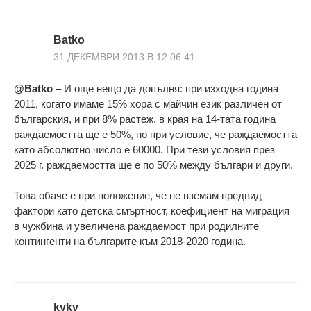
Batko
31 ДЕКЕМВРИ 2013 В 12:06:41
@Batko
– И още нещо да допълня: при изходна година
2011, когато имаме 15% хора с майчин език различен от
българския, и при 8% растеж, в края на 14-тата година
раждаемостта ще е 50%, но при условие, че раждаемостта
като абсолютно число е 60000. При тези условия през
2025 г. раждаемостта ще е по 50% между българи и други.
Това обаче е при положение, че не вземам предвид
фактори като детска смъртност, коефициент на миграция
в чужбина и увеличена раждаемост при родилните
контингенти на българите към 2018-2020 година.
kyky