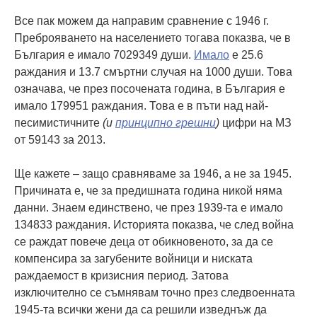
Все пак можем да направим сравнение с 1946 г.
Преброяването на населението тогава показва, че в
България е имало 7029349 души.
Имало
е 25.6
раждания и 13.7 смъртни случая на 1000 души. Това
означава, че през посочената година, в България е
имало 179951 раждания. Това е в пъти над най-
песимистичните
(и
принципно грешни
)
цифри на МЗ
от 59143 за 2013.
Ще кажете – защо сравняваме за 1946, а не за 1945.
Причината е, че за предишната година никой няма
данни. Знаем единствено, че през 1939-та е имало
134833 раждания. Историята показва, че след война
се раждат повече деца от обикновеното, за да се
компенсира за загубените войници и ниската
раждаемост в кризисния период. Затова
изключително се съмнявам точно през следвоенната
1945-та всички жени да са решили изведнъж да