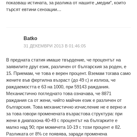
показваш истината, за разлика от нашите „медии“, които
търсят евтини сензации…
Batko
31 ДЕКЕМВРИ 2013 В 01:46:05
В предната статия имаше твърдение, че процентът на
заявилите друг език, различен от българския за роден, е
15. Приемам, че това е верен процент. Вземам тогава само
жените във фертилна възраст (до 49 г.) и излиза, че
раждаемостта е 63 на 1000, при 59143 раждания.
Механистично погледнато това означава, че 8871
раждания са от жени, чийто майчин език е различен от
българския. Това механистично изчисление не е верно и
за това говори променената възрастова структура: при
жени в диапазона 40-49 г. процентът на българките е
малко над 90; при момичета 10-19 г. този процент е 82.
Разликата от 8% се появява, заради променена