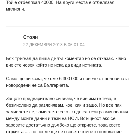
Той е отбелязал 40000. На други места е отбелязал
милиони.
Стоян
22 ДЕКЕМВРИ 2013 В 06:01:04
Бях тръгнал да пиша дълъг коментар но се отказах. Явно
вие сте човек който не иска да види истината.
Само ще ви кажа, че сме 6 300 000 и повече от половината
новородени не са Българчета.
Защото предварително си знам, че вие имате теза, е
безмислено да разяснявам, кое, как и защо. Но все пак
замислете се, замислете се от къде са тези разминавания
между моите данни и тези на НСИ. Всъщност ако се
заровите достатъчно дълбоко ще откриете, това което
отрких аз… но после ще се озовете в моето положение,