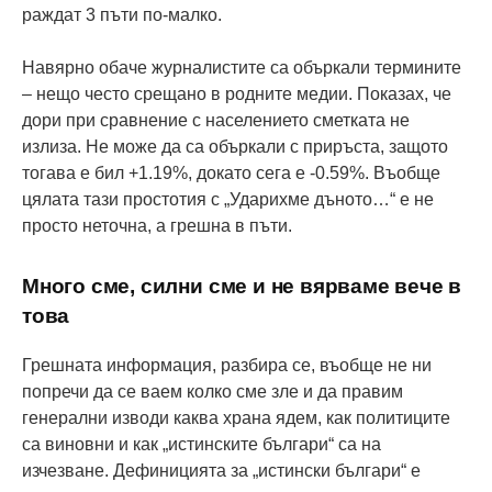
раждат 3 пъти по-малко.
Навярно обаче журналистите са объркали термините
– нещо често срещано в родните медии. Показах, че
дори при сравнение с населението сметката не
излиза. Не може да са объркали с приръста, защото
тогава е бил +1.19%, докато сега е -0.59%. Въобще
цялата тази простотия с „Ударихме дъното…“ е не
просто неточна, а грешна в пъти.
Много сме, силни сме и не вярваме вече в
това
Грешната информация, разбира се, въобще не ни
попречи да се ваем колко сме зле и да правим
генерални изводи каква храна ядем, как политиците
са виновни и как „истинските българи“ са на
изчезване. Дефиницията за „истински българи“ е