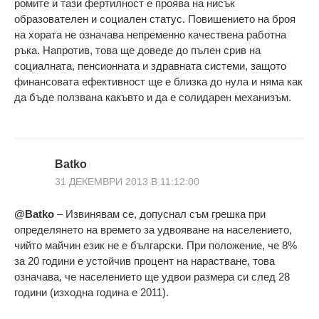
ромите и тази фертилност е проява на нисък
образователен и социален статус. Повишението на броя
на хората не означава непременно качествена работна
ръка. Напротив, това ще доведе до пълен срив на
социалната, пенсионната и здравната системи, защото
финансовата ефективност ще е близка до нула и няма как
да бъде ползвана какъвто и да е солидарен механизъм.
Batko
31 ДЕКЕМВРИ 2013 В 11:12:00
@Batko
– Извинявам се, допуснал съм грешка при
определянето на времето за удвояване на населението,
чийто майчин език не е български. При положение, че 8%
за 20 години е устойчив процент на нарастване, това
означава, че населението ще удвои размера си след 28
години (изходна година е 2011).