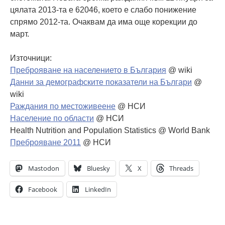
цялата 2013-та е 62046, което е слабо понижение
спрямо 2012-та. Очаквам да има още корекции до
март.
Източници:
Преброяване на населението в България
@ wiki
Данни за демографските показатели на Българи
@
wiki
Раждания по местоживеене
@ НСИ
Население по области
@ НСИ
Health Nutrition and Population Statistics @ World Bank
Преброяване 2011
@ НСИ
Mastodon
Bluesky
X
Threads
Facebook
LinkedIn