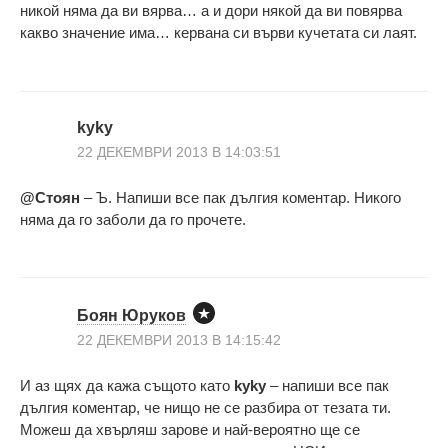
никой няма да ви вярва… а и дори някой да ви повярва
какво значение има… кервана си върви кучетата си лаят.
kyky
22 ДЕКЕМВРИ 2013 В 14:03:51
@Стоян
– Ъ. Напиши все пак дългия коментар. Никого
няма да го заболи да го прочете.
Боян Юруков
22 ДЕКЕМВРИ 2013 В 14:15:42
И аз щях да кажа същото като
kyky
– напиши все пак
дългия коментар, че нищо не се разбира от тезата ти.
Можеш да хвърляш зарове и най-вероятно ще се