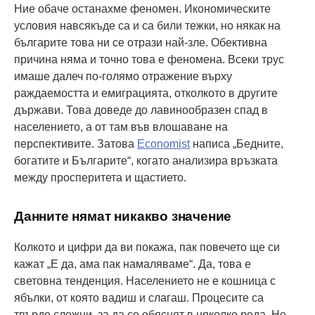
Ние обаче останахме феномен. Икономическите
условия навсякъде са и са били тежки, но някак на
българите това ни се отрази най-зле. Обективна
причина няма и точно това е феномена. Всеки трус
имаше далеч по-голямо отражение върху
раждаемостта и емиграцията, отколкото в другите
държави. Това доведе до лавинообразен спад в
населението, а от там във влошаване на
перспективите. Затова
Economist
написа „Бедните,
богатите и Българите“, когато анализира връзката
между просперитета и щастието.
Данните нямат никакво значение
Колкото и цифри да ви покажа, пак повечето ще си
кажат „Е да, ама пак намаляваме“. Да, това е
световна тенденция. Населението не е кошница с
ябълки, от която вадиш и слагаш. Процесите са
твърде сложни, за да се обяснят в няколко реда. Не