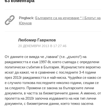
63 коментара
Pingback:
Българите са на изчезване * | Блогът на
Юруков
Любомир Гаврилов
20 ДЕКЕМВРИ 2013 В 17:27:46
От данните се вижда че „тавана“ (т.е. „дъното“) на
раждаемостта е към 1997-8г, което съвпада с определени
политически събития в България. Журналистите вероятно
искат да кажат, че в сравнение с последните 3-4 години
през 2013г раждаемостта е най-ниска. Чудейки се какво се
е случило толкова последните няколко години, сещам се
за следното. Промени се закона за българските лични
документи, в частта за биометричните данни. А именно, от
пролетта на 2010г започна издаването на нов тип лични
документи, с биометрични данни, което тежко засегна