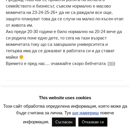
семейството и бизнесът, съвсем нормално е масово
момичета на 23-24-25-26+ да не са раждали все още,
защото плануват това да се случи на малко по-късен етап
от живота им.
Ако преди 20-30 години е било нормално на 20-24 вече да
си родила поне едно дете, то сега на тази възраст
момичетата току що са завършили университета и
тепърва има да се доказват в работата си и да стават
майки
Времето е пред нас… очаквайте скоро бебчетата :)))))
Боян Юруков
This website uses cookies
8 ЯНУАРИ 2014 В 14:01:24
Този сайт обработва определена информация, която може да
@Велина
,
@Елена
– Хубавото е, че излизат все повече
бъде считана за лична. Тук
ще намериш
повече
такива анализи. Още по-хубавото е, че се търсят. Трябва
информация.
Съгласен
Отказвам се
да има повече журналисти, които разчитат на данните и ги