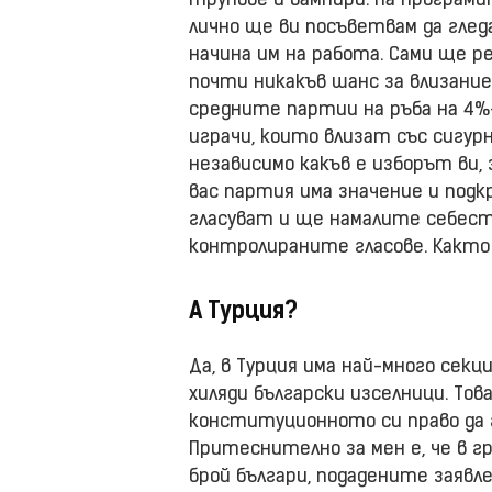
трупове и вампири. На програми
лично ще ви посъветвам да гле
начина им на работа. Сами ще 
почти никакъв шанс за влизание,
средните партии на ръба на 4%
играчи, които влизат със сигурн
независимо какъв е изборът ви
вас партия има значение и подкр
гласуват и ще намалите себес
контролираните гласове. Както 
А Турция?
Да, в Турция има най-много секц
хиляди български изселници. То
конституционното си право да г
Притеснително за мен е, че в г
брой българи, подадените заявл