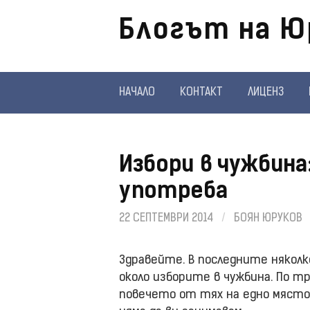
Отиди
Блогът на Ю
на
съдържанието
НАЧАЛО
КОНТАКТ
ЛИЦЕНЗ
Избори в чужбина
употреба
22 СЕПТЕМВРИ 2014
/
БОЯН ЮРУКОВ
Здравейте. В последните няколк
около изборите в чужбина. По 
повечето от тях на едно място.