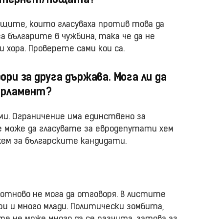
 интернет/пощата?
същите, които гласуваха против това да
а българите в чужбина, така че да не
 хора. Проверете сами кои са.
бори за друга държава. Мога ли да
парламент?
ими. Ограничение има единствено за
е може да гласувате за евродепутати хем
хем за българските кандидати.
отново не мога да отговоря. В листите
ри и много млади. Политически зомбита,