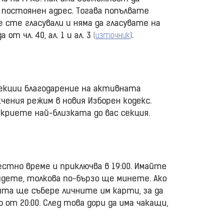
о постоянен адрес. Тогава попълвате
не сте гласували и няма да гласувате на
от чл. 40, ал. 1 и ал. 3
(
източник
)
.
секции благодарение на активната
чения режим в новия Изборен кодекс.
откриете най-близката до вас секция.
естно време и приключва в 19:00. Имайте
идете, толкова по-бързо ще минете. Ако
ията ще събере личните им карти, за да
 от 20:00. След това дори да има чакащи,