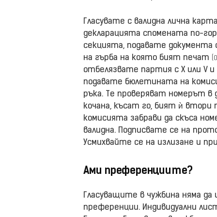
Гласувате с валидна лична карт
декларацията спомената по-гор
секцията, подавате документа 
на гърба на която бият печат
(
отбелязвате партия с X или V 
подавате бюлетината на комиси
ръка. Те проверяват номерът в 
кочана, късат го, бият ѝ втори 
комисията забрави да скъса но
валидна. Подписвате се на прот
Усмихвайте се на излизане и пр
Ами преференциите?
Гласуващите в чужбина няма да
преференции. Индивидуални лис