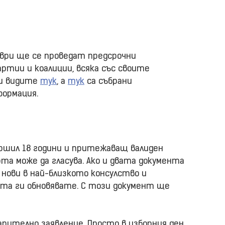
мври ще се проведат предсрочни
артии и коалиции, всяка със своите
ги видите
тук
, а
тук
са събрани
формация.
ършил 18 години и притежаващ валиден
рта може да гласува. Ако и двата документа
 нови в най-близкото консулство и
нта ги обновявате. С този документ ще
арително заявление. Просто в изборния ден