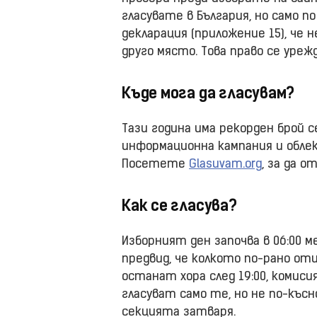
гласувате в България, но само п
декларация (приложение 15), че 
друго място. Това право се урежда 
Къде мога да гласувам?
Тази година има рекорден брой 
информационна кампания и облек
Посетете
Glasuvam.org
, за да 
Как се гласува?
Изборният ден започва в 06:00 м
предвид, че колкото по-рано от
останат хора след 19:00, комис
гласуват само те, но не по-късно
секцията затваря.