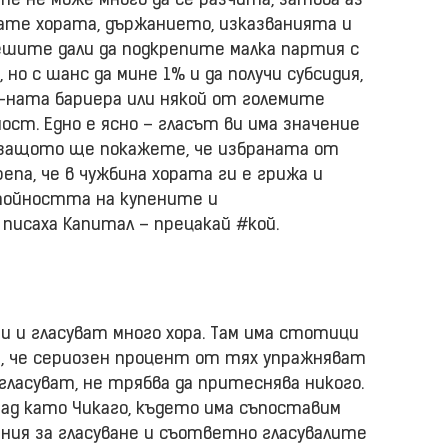
те не може много да се разчита, затова аз
дате хората, държанието, изказванията и
решите дали да подкрепите малка партия с
 но с шанс да мине 1% и да получи субсидия,
-ната бариера или някой от големите
ост. Едно е ясно – гласът ви има значение
, защото ще покажете, че избраната от
епа, че в чужбина хората ги е грижа и
тойността на купените и
писаха Капитал – прецакай #кой.
ии и гласуват много хора. Там има стотици
ва, че сериозен процент от тях упражняват
ласуват, не трябва да притеснява никого.
рад като Чикаго, където има съпоставим
ения за гласуване и съответно гласувалите