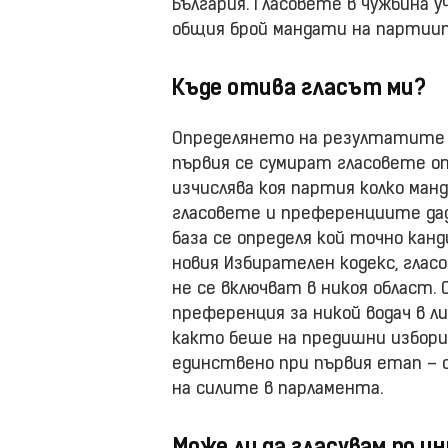
България. Гласовете в чужбина
общия брой мандати на партии
Къде отива гласът ми?
Определянето на резултатите 
първия се сумират гласовете от
изчислява коя партия колко ман
гласовете и преференциите дад
база се определя кой точно кан
новия Избирателен кодекс, гласо
не се включват в никоя област.
преференция за никой водач в ли
както беше на предишни избори
единствено при първия етап – 
на силите в парламента.