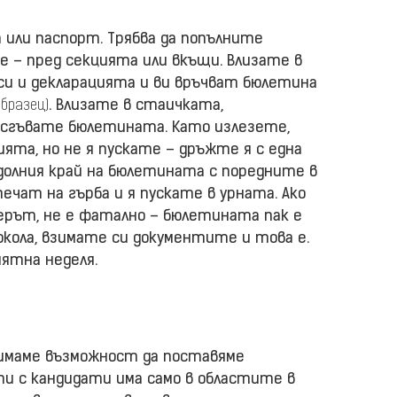
а или паспорт. Трябва да попълните
е – пред секцията или вкъщи. Влизате в
си и декларацията и ви връчват бюлетина
образец)
. Влизате в стаичката,
и сгъвате бюлетината. Като излезете,
ята, но не я пускате – дръжте я с една
долния край на бюлетината с поредните в
печат на гърба и я пускате в урната. Ако
мерът, не е фатално – бюлетината пак е
окола, взимате си документите и това е.
иятна неделя.
 имаме възможност да поставяме
ти с кандидати има само в областите в