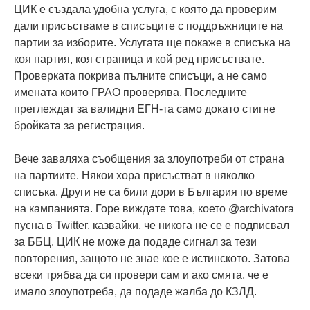
ЦИК е създала удобна услуга, с която да проверим
дали присъстваме в списъците с поддръжниците на
партии за изборите. Услугата ще покаже в списъка на
коя партия, коя страница и кой ред присъствате.
Проверката покрива пълните списъци, а не само
имената които ГРАО проверява. Последните
преглеждат за валидни ЕГН-та само докато стигне
бройката за регистрация.
Вече заваляха съобщения за злоупотреби от страна
на партиите. Някои хора присъстват в няколко
списъка. Други не са били дори в България по време
на кампанията. Горе виждате това, което @archivatora
пусна в Twitter, казвайки, че никога не се е подписвал
за ББЦ. ЦИК не може да подаде сигнал за тези
повторения, защото не знае кое е истинското. Затова
всеки трябва да си провери сам и ако смята, че е
имало злоупотреба, да подаде жалба до КЗЛД.