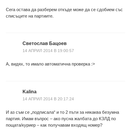
Сега остава да разберем откъде може да се сдобием със
списъците на партиите.
Светослав Бацоев
14 АПРИЛ 2014 В 19:00:57
А, видях, то имало автоматична проверка :>
Kalina
14 АПРИЛ 2014 В 20:17:24
И аз съм се „подписала“ и то 2 пъти за някаква безумна
партия. Имам въпрос – ако пусна жалбата до КЗЛД по
пощата/куриер – как получавам входящ номер?