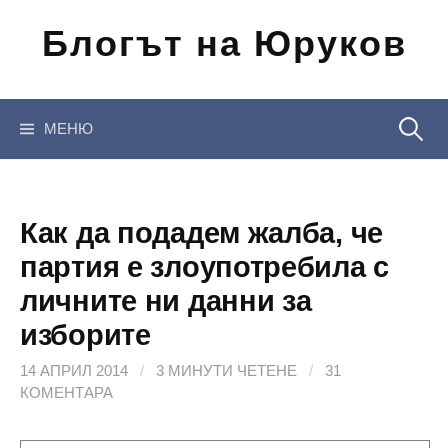
Отиди
Блогът на Юруков
на
съдържанието
Търсен
МЕНЮ
за:
Как да подадем жалба, че
партия е злоупотребила с
личните ни данни за
изборите
14 АПРИЛ 2014
/
3 МИНУТИ ЧЕТЕНЕ
/
31
КОМЕНТАРА