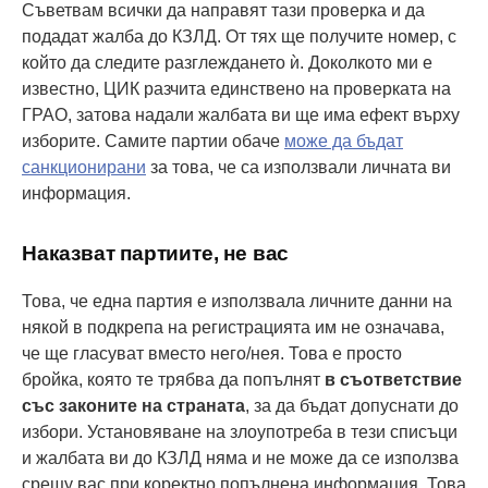
Съветвам всички да направят тази проверка и да
подадат жалба до КЗЛД. От тях ще получите номер, с
който да следите разглеждането ѝ. Доколкото ми е
известно, ЦИК разчита единствено на проверката на
ГРАО, затова надали жалбата ви ще има ефект върху
изборите. Самите партии обаче
може да бъдат
санкционирани
за това, че са използвали личната ви
информация.
Наказват партиите, не вас
Това, че една партия е използвала личните данни на
някой в подкрепа на регистрацията им не означава,
че ще гласуват вместо него/нея. Това е просто
бройка, която те трябва да попълнят
в съответствие
със законите на страната
, за да бъдат допуснати до
избори. Установяване на злоупотреба в тези списъци
и жалбата ви до КЗЛД няма и не може да се използва
срещу вас при коректно попълнена информация. Това