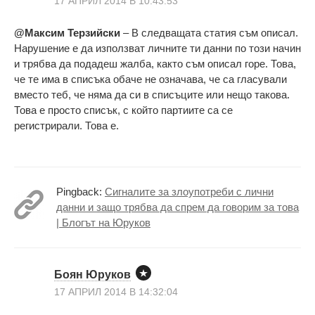
17 АПРИЛ 2014 В 10:43:53
@Максим Терзийски
– В следващата статия съм описал.
Нарушение е да използват личните ти данни по този начин
и трябва да подадеш жалба, както съм описал горе. Това,
че те има в списъка обаче не означава, че са гласували
вместо теб, че няма да си в списъците или нещо такова.
Това е просто списък, с който партиите са се
регистрирали. Това е.
Pingback:
Сигналите за злоупотреби с лични
данни и защо трябва да спрем да говорим за това
| Блогът на Юруков
Боян Юруков
17 АПРИЛ 2014 В 14:32:04