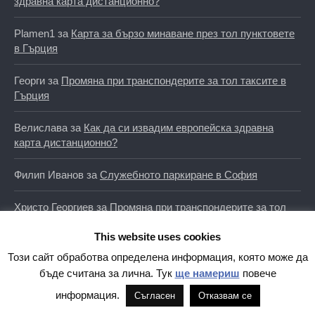
здравна карта дистанционно?
Plamen1
за
Карта за бързо минаване през тол пунктовете
в Гърция
Георги
за
Промяна при транспондерите за тол таксите в
Гърция
Велислава
за
Как да си извадим европейска здравна
карта дистанционно?
Филип Иванов
за
Служебното паркиране в София
Христо Георгиев
за
Промяна при транспондерите за тол
таксите в Гърция
This website uses cookies
Този сайт обработва определена информация, която може да
бъде считана за лична. Тук
ще намериш
повече
ЕТИКЕТИ
информация.
Съгласен
Отказвам се
ep09
opendata
facebook
google
egov
bulgaria
lipsva
open data