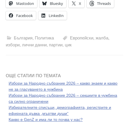
Mastodon
Bluesky
X
Threads
Facebook
LinkedIn
България
,
Политика
Европейски
,
жалба
,
избори
,
лични данни
,
партии
,
цик
ОЩЕ СТАТИИ ПО ТЕМАТА
Избори за Народно събрание 2026 – какво знаем и какво
не за гласуването в чужбина
Избори за Народно събрание 2026 – секциите в чужбина
са силно ограничени
Избирателните списъци, демографията, регистрите и
ефирната дъвка „мъртви души“
Какво е GenZ и има ли то почва у нас?