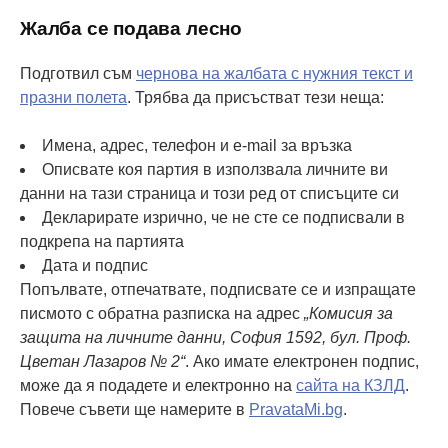
Жалба се подава лесно
Подготвил съм
чернова на жалбата с нужния текст и
празни полета
. Трябва да присъстват тези неща:
Имена, адрес, телефон и e-mail за връзка
Описвате коя партия в използвала личните ви
данни на тази страница и този ред от списъците си
Декларирате изрично, че не сте се подписвали в
подкрепа на партията
Дата и подпис
Попълвате, отпечатвате, подписвате се и изпращате
писмото с обратна разписка на адрес
„Комисия за
защита на личните данни, София 1592, бул. Проф.
Цветан Лазаров № 2“
. Ако имате електронен подпис,
може да я подадете и електронно на
сайта на КЗЛД
.
Повече съвети ще намерите в
PravataMi.bg
.