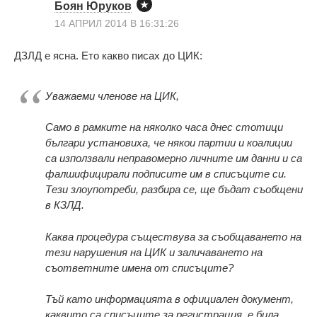
Боян Юруков
14 АПРИЛ 2014 В 16:31:26
ДЗЛД е ясна. Ето какво писах до ЦИК:
Уважаеми членове на ЦИК,
Само в рамките на няколко часа днес стотици
българи установиха, че някои партии и коалиции
са използвали неправомерно личните им данни и са
фалшифицирали подписите им в списъците си.
Тези злоупотреби, разбира се, ще бъдат съобщени
в КЗЛД.
Каква процедура съществува за съобщаването на
тези нарушения на ЦИК и заличаването на
съответните имена от списъците?
Тъй като информацията в официален документ,
каквито са списъците за регистрация, е била