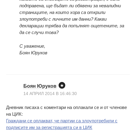
подправена, ще бъдат ли обявени за невалидни
страниците, на които хора са открили
злоупотреби с личните им данни? Какви
декларации трябва да попълнят ощетените, за
да се случи това?
С уважение,
Боян Юруков
Боян Юруков
14 АПРИЛ 2014 В 16:46:30
Дневник писаха с коментари на оплакали се и от членове
на ЦИК:
Граждани се оплакват, че партии са злоупотребили с
подписите им за регистрацията си в ЦИК