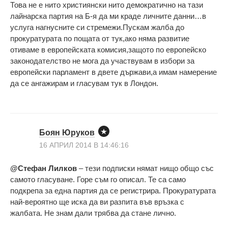
Това не е нито християнски нито демократично на тази
лайнарска партия на Б-я да ми краде личните данни…в
услуга нагнусните си стремежи.Пускам жалба до
прокуратурата по пощата от тук,ако няма развитие
отиваме в европейската комисия,защото по европейско
законодателство не мога да участвувам в избори за
европейски парламент в двете държави,а имам намерение
да се ангажирам и гласувам тук в Лондон.
Боян Юруков
16 АПРИЛ 2014 В 14:46:16
@Стефан Лилков
– тези подписки нямат нищо общо със
самото гласуване. Горе съм го описал. Те са само
подкрепа за една партия да се регистрира. Прокуратурата
най-вероятно ще иска да ви разпита във връзка с
жалбата. Не знам дали трябва да стане лично.