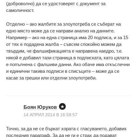
(доброволно) да се удостоверят с документ за
самоличност.
Отделно – ако жалбите за злоупотреба се съберат на
едно място може да се направи анализ на данните.
Например – ако на една страница има 20 подписа, и за 15
от тях е подадена жалба – съвсем спокойно можем да
твърдим, че фалшификацията е направена наедро, т.е.
някой е добавил тази страница в подписката, като цялата
е попълнена с фалшиви данни. Ако обаче има откъслечни
и единични такива подписи в списъците – може да се
касае за грешки или отделни злоупотреби.
Боян Юруков
14 АПРИЛ 2014 В 16:58:57
Точно, за да не се бъркат хората с гласуването, добавих
последния параграф. За да не ги е страх да подават