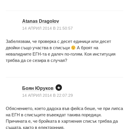
Atanas Dragolov
14 АПРИЛ 2014 В 21:50:57
Забелязвам, че проверка с десет единици или десет
двойки също участва в списъци
А броят на
невалидните ЕГН-та е далеч по-голям. Коя институция
трябва да се сезира в случая?
Боян Юруков
14 АПРИЛ 2014 В 22:07:29
Обяснението, което дадоха във фейса беше, че при липса
на ЕГН в списъците въвеждат такива поредици.
Причината е, че бройката в хартиения списък трябва да
същата, както в електронния.