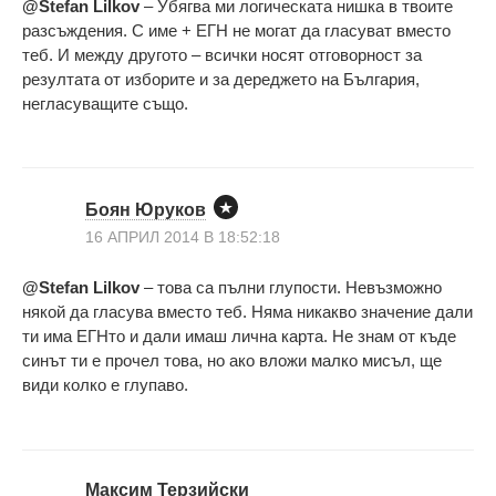
@Stefan Lilkov
– Убягва ми логическата нишка в твоите
разсъждения. С име + ЕГН не могат да гласуват вместо
теб. И между другото – всички носят отговорност за
резултата от изборите и за дереджето на България,
негласуващите също.
Боян Юруков
16 АПРИЛ 2014 В 18:52:18
@Stefan Lilkov
– това са пълни глупости. Невъзможно
някой да гласува вместо теб. Няма никакво значение дали
ти има ЕГНто и дали имаш лична карта. Не знам от къде
синът ти е прочел това, но ако вложи малко мисъл, ще
види колко е глупаво.
Максим Терзийски