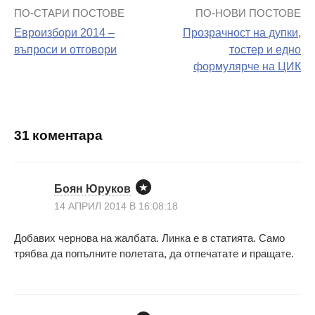
ПО-СТАРИ ПОСТОВЕ
ПО-НОВИ ПОСТОВЕ
Навигация
Евроизбори 2014 –
Прозрачност на дупки,
на
въпроси и отговори
тостер и едно
формулярче на ЦИК
поста
31 коментара
Боян Юруков
14 АПРИЛ 2014 В 16:08:18
Добавих чернова на жалбата. Линка е в статията. Само
трябва да попълните полетата, да отпечатате и пращате.