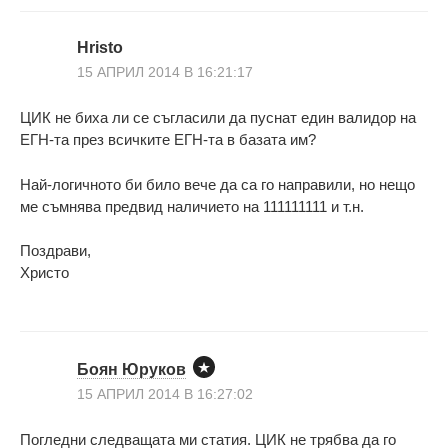
Hristo
15 АПРИЛ 2014 В 16:21:17
ЦИК не биха ли се съгласили да пуснат един валидор на
ЕГН-та през всичките ЕГН-та в базата им?
Най-логичното би било вече да са го направили, но нещо
ме съмнява предвид наличието на 111111111 и т.н.
Поздрави,
Христо
Боян Юруков
15 АПРИЛ 2014 В 16:27:02
Погледни следващата ми статия. ЦИК не трябва да го