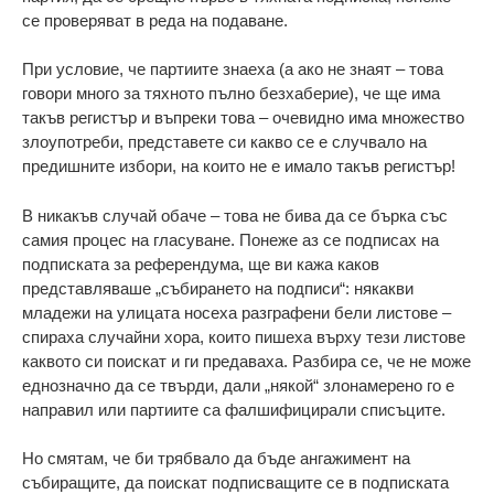
се проверяват в реда на подаване.
При условие, че партиите знаеха (а ако не знаят – това
говори много за тяхното пълно безхаберие), че ще има
такъв регистър и въпреки това – очевидно има множество
злоупотреби, представете си какво се е случвало на
предишните избори, на които не е имало такъв регистър!
В никакъв случай обаче – това не бива да се бърка със
самия процес на гласуване. Понеже аз се подписах на
подписката за референдума, ще ви кажа каков
представляваше „събирането на подписи“: някакви
младежи на улицата носеха разграфени бели листове –
спираха случайни хора, които пишеха върху тези листове
каквото си поискат и ги предаваха. Разбира се, че не може
еднозначно да се твърди, дали „някой“ злонамерено го е
направил или партиите са фалшифицирали списъците.
Но смятам, че би трябвало да бъде ангажимент на
събиращите, да поискат подписващите се в подписката