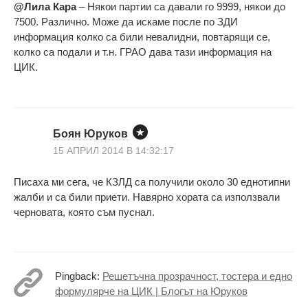
@Лила Кара
– Някои партии са давали го 9999, някои до
7500. Различно. Може да искаме после по ЗДИ
информация колко са били невалидни, повтарящи се,
колко са подали и т.н. ГРАО дава тази информация на
ЦИК.
Боян Юруков
15 АПРИЛ 2014 В 14:32:17
Писаха ми сега, че КЗЛД са получили около 30 еднотипни
жалби и са били приети. Навярно хората са използвали
черновата, която съм пуснал.
Pingback:
Решетъчна прозрачност, тостера и едно
формулярче на ЦИК | Блогът на Юруков