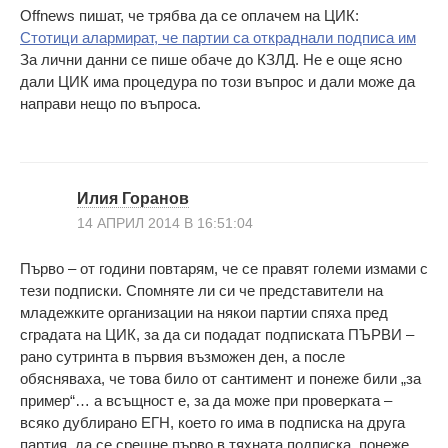
Offnews пишат, че трябва да се оплачем на ЦИК:
Стотици алармират, че партии са откраднали подписа им
За лични данни се пише обаче до КЗЛД. Не е още ясно
дали ЦИК има процедура по този въпрос и дали може да
направи нещо по въпроса.
Илия Горанов
14 АПРИЛ 2014 В 16:51:04
Първо – от години повтарям, че се правят големи измами с
тези подписки. Спомняте ли си че представители на
младежките организации на някои партии спяха пред
сградата на ЦИК, за да си подадат подписката ПЪРВИ –
рано сутринта в първия възможен ден, а после
обясняваха, че това било от сантимент и понеже били „за
пример“… а всъщност е, за да може при проверката –
всяко дублирано ЕГН, което го има в подписка на друга
партия, да се срещне първо в тяхната подписка, понеже