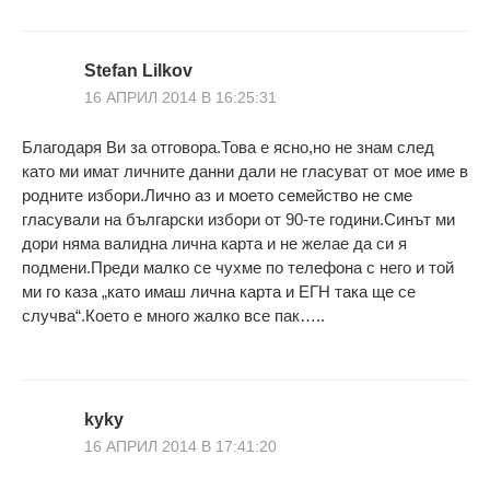
Stefan Lilkov
16 АПРИЛ 2014 В 16:25:31
Благодаря Ви за отговора.Това е ясно,но не знам след
като ми имат личните данни дали не гласуват от мое име в
родните избори.Лично аз и моето семейство не сме
гласували на български избори от 90-те години.Синът ми
дори няма валидна лична карта и не желае да си я
подмени.Преди малко се чухме по телефона с него и той
ми го каза „като имаш лична карта и ЕГН така ще се
случва“.Което е много жалко все пак…..
kyky
16 АПРИЛ 2014 В 17:41:20