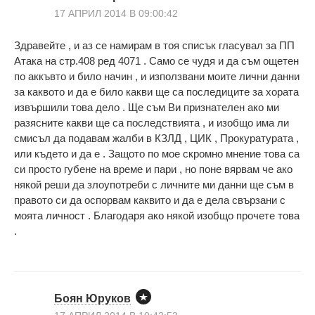
17 АПРИЛ 2014 В 09:00:42
Здравейте , и аз се намирам в тоя списък гласувал за ПП
Атака на стр.408 ред 4071 . Само се чудя и да съм ощетен
по аккъвто и било начин , и използвани моите лични данни
за каквото и да е било какви ще са последиците за хората
извършили това дело . Ще съм Ви признателен ако ми
разясните какви ще са последствията , и изобщо има ли
смисъл да подавам жалби в КЗЛД , ЦИК , Прокуратурата ,
или където и да е . Защото по мое скромно мнение това са
си просто губене на време и пари , но поне вярвам че ако
някой реши да злоупотреби с личните ми данни ще съм в
правото си да оспорвам каквито и да е дела свързани с
моята личност . Благодаря ако някой изобщо прочете това
.
Боян Юруков