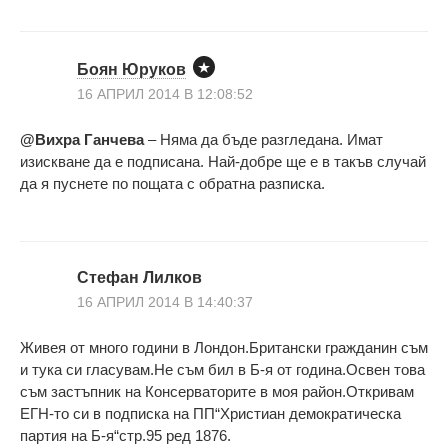
Боян Юруков
16 АПРИЛ 2014 В 12:08:52
@Вихра Ганчева
– Няма да бъде разгледана. Имат
изискване да е подписана. Най-добре ще е в такъв случай
да я пуснете по пощата с обратна разписка.
Стефан Лилков
16 АПРИЛ 2014 В 14:40:37
Живея от много години в Лондон.Британски гражданин съм
и тука си гласувам.Не съм бил в Б-я от година.Освен това
съм застъпник на Консерваторите в моя район.Откривам
ЕГН-то си в подписка на ПП“Христиан демократическа
партия на Б-я“стр.95 ред 1876.