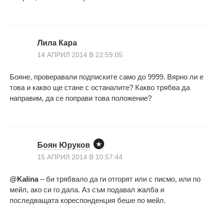
Лила Кара
14 АПРИЛ 2014 В 22:59:05
Бояне, проверавали подписките само до 9999. Вярно ли е
това и какво ще стане с останалите? Какво трябва да
направим, да се поправи това положение?
Боян Юруков
15 АПРИЛ 2014 В 10:57:44
@Kalina
– би трябвало да ги отгорят или с писмо, или по
мейл, ако си го дала. Аз съм подавал жалба и
последващата кореспонденция беше по мейл.