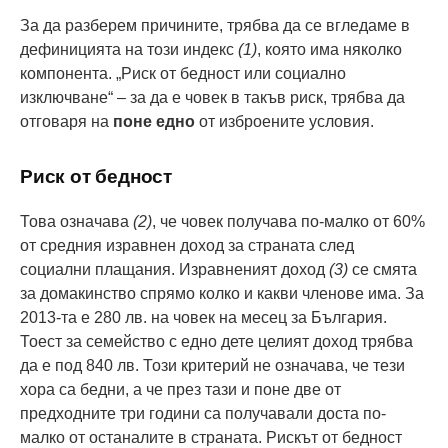
За да разберем причините, трябва да се вгледаме в
дефиницията на този индекс
(1)
, която има няколко
компонента. „Риск от бедност или социално
изключване“ – за да е човек в такъв риск, трябва да
отговаря на
поне едно
от изброените условия.
Риск от бедност
Това означава
(2)
, че човек получава по-малко от 60%
от средния изравнен доход за страната след
социални плащания. Изравненият доход
(3)
се смята
за домакинство спрямо колко и какви членове има. За
2013-та е 280 лв. на човек на месец за България.
Тоест за семейство с едно дете целият доход трябва
да е под 840 лв. Този критерий не означава, че тези
хора са бедни, а че през тази и поне две от
предходните три години са получавали доста по-
малко от останалите в страната. Рискът от бедност