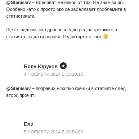
@Stanislav
– Вбесяват ме някои от тях. Не знам защо.
Особено като с просто око се забелязват проблемите в
статистиката.
Ще се радвам, ако драснеш един ред за грешките в
статията, за да ги оправя. Редакторът е зает
Боян Юруков
4 НОЕМВРИ 2014 В 18:10:10
@Stanislav
– поправих няколко грешки в статията след
втори прочит.
Ели
5 НОЕМВРИ 2014 В 08:54:06