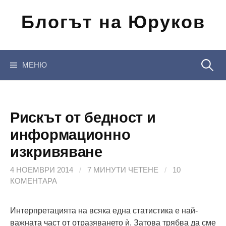
Отиди
Блогът на Юруков
на
съдържанието
Търсен
МЕНЮ
за:
Рискът от бедност и
информационно
изкривяване
4 НОЕМВРИ 2014
/
7 МИНУТИ ЧЕТЕНЕ
/
10
КОМЕНТАРА
Интерпретацията на всяка една статистика е най-
важната част от отразяването ѝ. Затова трябва да сме