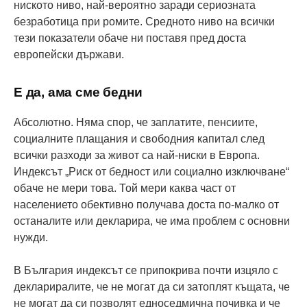
ниското ниво, най-вероятно заради сериозната
безработица при ромите. Средното ниво на всички
тези показатели обаче ни поставя пред доста
европейски държави.
Е да, ама сме бедни
Абсолютно. Няма спор, че заплатите, пенсиите,
социалните плащания и свободния капитал след
всички разходи за живот са най-ниски в Европа.
Индексът „Риск от бедност или социално изключване“
обаче не мери това. Той мери каква част от
населението обективно получава доста по-малко от
останалите или декларира, че има проблем с основни
нужди.
В България индексът се припокрива почти изцяло с
деклариралите, че не могат да си затоплят къщата, че
не могат да си позволят едноседмична почивка и че