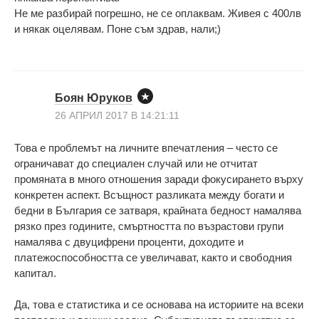
Не ме разбирай погрешно, не се оплаквам. Живея с 400лв
и някак оцелявам. Поне съм здрав, нали;)
Боян Юруков
26 АПРИЛ 2017 В 14:21:11
Това е проблемът на личните впечатления – често се
ограничават до специален случай или не отчитат
промяната в много отношения заради фокусирането върху
конкретен аспект. Всъщност разликата между богати и
бедни в България се затваря, крайната бедност намалява
рязко през годините, смъртността по възрастови групи
намалява с двуцифрени проценти, доходите и
платежоспособността се увеличават, както и свободния
капитал.
Да, това е статистика и се основава на историите на всеки