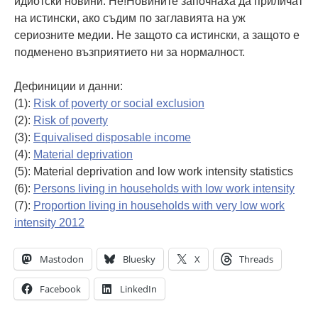
идиотски новини. Не!Новините започнаха да приличат
на истински, ако съдим по заглавията на уж
сериозните медии. Не защото са истински, а защото е
подменено възприятието ни за нормалност.
Дефиниции и данни:
(1):
Risk of poverty or social exclusion
(2):
Risk of poverty
(3):
Equivalised disposable income
(4):
Material deprivation
(5): Material deprivation and low work intensity statistics
(6):
Persons living in households with low work intensity
(7):
Proportion living in households with very low work
intensity 2012
Mastodon
Bluesky
X
Threads
Facebook
LinkedIn