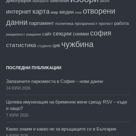
демография
заявления
емигранти
имоти
отворени
карта
интернет
медии
мвр
нзок
данни
парламент
работа
политика
прозрачност
протест
софия
секции
снимки
сайт
раждаемост
раждания
чужбина
статистика
цик
студенти
ПОСЛЕДНИ ПУБЛИКАЦИИ
Запазените паркоместа в София – нови данни
14 ЮЛИ 2026
Целева имунизация на бременни жени срещу RSV – къде
и защо?
7 ЮЛИ 2026
Какво знаем и какво не за връщащите се в България
6 ЮЛИ 2026