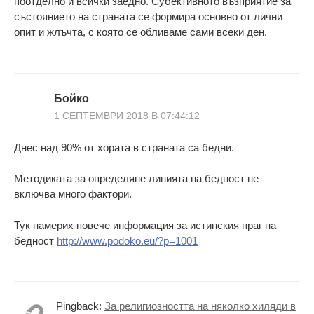
поотделно и всички заедно. Субективното възприятие за
състоянието на страната се формира основно от лични
опит и жлъчта, с която се обливаме сами всеки ден.
Бойко
1 СЕПТЕМВРИ 2018 В 07:44:12
Днес над 90% от хората в страната са бедни.
Методиката за определяне линията на бедност не
включва много фактори.
Тук намерих повече информация за истинския праг на
бедност
http://www.podoko.eu/?p=1001
Pingback:
За религиозността на няколко хиляди в