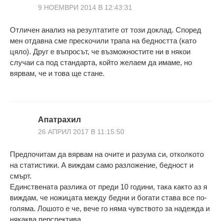
9 НОЕМВРИ 2014 В 12:43:31
Отличен анализ на резултатите от този доклад. Според
мен отдавна сме прескочили трапа на бедността (като
цяло). Друг е въпросът, че възможностите ни в някои
случаи са под стандарта, който желаем да имаме, но
вярвам, че и това ще стане.
Апатрахил
26 АПРИЛ 2017 В 11:15:50
Предпочитам да вярвам на очите и разума си, отколкото
на статистики. А виждам само разложение, бедност и
смърт.
Единствената разлика от преди 10 години, така както аз я
виждам, че ножицата между бедни и богати става все по-
голяма. Лошото е че, вече го няма чувството за надежда и
някаква перспектива.