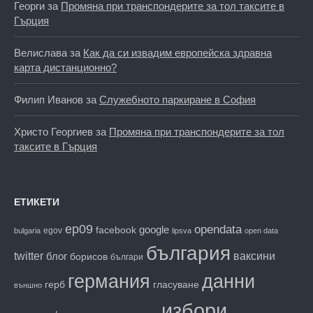
Георги
за
Промяна при транспондерите за тол таксите в
Гърция
Велислава
за
Как да си извадим европейска здравна
карта дистанционно?
Филип Иванов
за
Служебното паркиране в София
Христо Георгиев
за
Промяна при транспондерите за тол
таксите в Гърция
ЕТИКЕТИ
ep09
opendata
facebook
google
egov
bulgaria
lipsva
open data
българия
twitter
блог
ваксини
борисов
българи
данни
германия
гласуване
герб
външно
избори