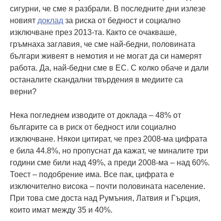
сигурни, че сме я разбрали. В последните дни излезе
новият
доклад
за риска от бедност и социално
изключване през 2013-та. Както се очакваше,
гръмнаха заглавия, че сме най-бедни, половината
българи живеят в немотия и не могат да си намерят
работа. Да, най-бедни сме в ЕС. С колко обаче и дали
останалите скандални твърдения в медиите са
верни?
Нека погледнем изводите от доклада – 48% от
българите са в риск от бедност или социално
изключване. Някои цитират, че през 2008-ма цифрата
е била 44.8%, но пропуснат да кажат, че миналите три
години сме били над 49%, а преди 2008-ма – над 60%.
Тоест – подобрение има. Все пак, цифрата е
изключително висока – почти половината население.
При това сме доста над Румъния, Латвия и Гърция,
които имат между 35 и 40%.