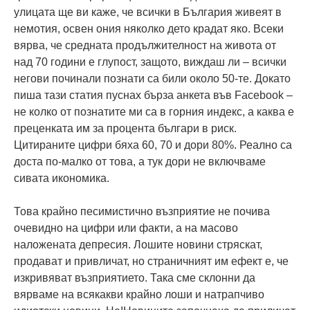
улицата ще ви каже, че всички в България живеят в
немотия, освен ония няколко дето крадат яко. Всеки
вярва, че средната продължителност на живота от
над 70 години е глупост, защото, виждаш ли – всички
негови починали познати са били около 50-те. Докато
пиша тази статия пуснах бърза анкета във Facebook –
не колко от познатите ми са в горния индекс, а каква е
преценката им за процента българи в риск.
Цитираните цифри бяха 60, 70 и дори 80%. Реално са
доста по-малко от това, а тук дори не включваме
сивата икономика.
Това крайно песимистично възприятие не почива
очевидно на цифри или факти, а на масово
наложената депресия. Лошите новини стряскат,
продават и привличат, но страничният им ефект е, че
изкривяват възприятието. Така сме склонни да
вярваме на всякакви крайно лоши и натрапчиво