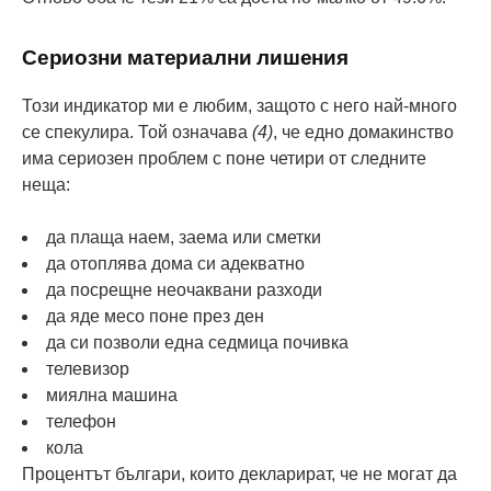
Сериозни материални лишения
Този индикатор ми е любим, защото с него най-много
се спекулира. Той означава
(4)
, че едно домакинство
има сериозен проблем с поне четири от следните
неща:
да плаща наем, заема или сметки
да отоплява дома си адекватно
да посрещне неочаквани разходи
да яде месо поне през ден
да си позволи една седмица почивка
телевизор
миялна машина
телефон
кола
Процентът българи, които декларират, че не могат да