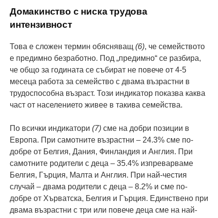
Домакинство с ниска трудова
интензивност
Това е сложен термин обясняващ
(6)
, че семейството
е предимно безработно. Под „предимно“ се разбира,
че общо за годината се събират не повече от 4-5
месеца работа за семейство с двама възрастни в
трудоспособна възраст. Този индикатор показва каква
част от населението живее в такива семейства.
По всички индикатори
(7)
сме на добри позиции в
Европа. При самотните възрастни – 24.3% сме по-
добре от Белгия, Дания, Финландия и Англия. При
самотните родители с деца – 35.4% изпреварваме
Белгия, Гърция, Малта и Англия. При най-честия
случай – двама родители с деца – 8.2% и сме по-
добре от Хърватска, Белгия и Гърция. Единствено при
двама възрастни с три или повече деца сме на най-