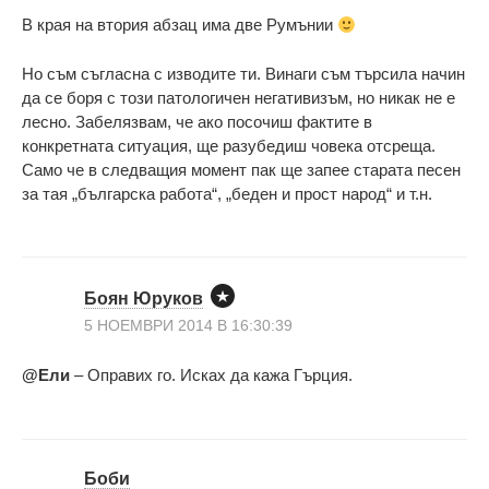
В края на втория абзац има две Румънии
Но съм съгласна с изводите ти. Винаги съм търсила начин
да се боря с този патологичен негативизъм, но никак не е
лесно. Забелязвам, че ако посочиш фактите в
конкретната ситуация, ще разубедиш човека отсреща.
Само че в следващия момент пак ще запее старата песен
за тая „българска работа“, „беден и прост народ“ и т.н.
Боян Юруков
5 НОЕМВРИ 2014 В 16:30:39
@Ели
– Оправих го. Исках да кажа Гърция.
Боби