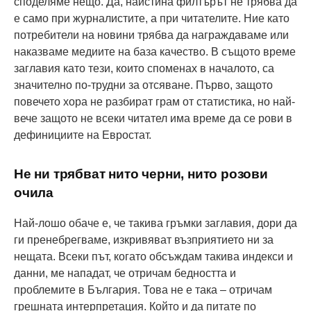
споделяме нещо. Да, наистина филтърът не трябва да
е само при журналистите, а при читателите. Ние като
потребители на новини трябва да награждаваме или
наказваме медиите на база качество. В същото време
заглавия като тези, които споменах в началото, са
значително по-трудни за отсяване. Първо, защото
повечето хора не разбират грам от статистика, но най-
вече защото не всеки читател има време да се рови в
дефинициите на Евростат.
Не ни трябват нито черни, нито розови
очила
Най-лошо обаче е, че такива гръмки заглавия, дори да
ги пренебрегваме, изкривяват възприятието ни за
нещата. Всеки път, когато обсъждам такива индекси и
данни, ме нападат, че отричам бедността и
проблемите в България. Това не е така – отричам
грешната интерпретация. Който и да питате по