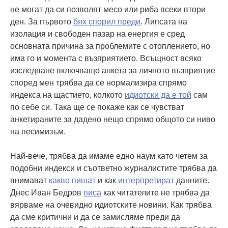
не могат да си позволят месо или риба всеки втори
ден. За първото
бях спорил преди
. Липсата на
изолация и свободен пазар на енергия е сред
основната причина за проблемите с отоплението, но
има го и момента с възприятието. Всъщност всяко
изследване включващо анкета за личното възприятие
според мен трябва да се нормализира спрямо
индекса на щастието, колкото
идиотски да е той
сам
по себе си. Така ще се покаже как се чувстват
анкетираните за дадено нещо спрямо общото си ниво
на песимизъм.
Най-вече, трябва да имаме едно наум като четем за
подобни индекси и съответно журналистите трябва да
внимават
какво пишат
и как
интерпретират
данните.
Днес Иван Бедров
писа
как читателите не трябва да
вярваме на очевидно идиотските новини. Как трябва
да сме критични и да се замисляме преди да