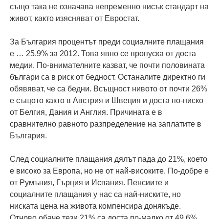
също така не означава непременно нисък стандарт на
живот, както изясняват от Евростат.
За България процентът преди социалните плащания
е … 25.9% за 2012. Това явно се пропуска от доста
медии. По-внимателните казват, че почти половината
българи са в риск от бедност. Останалите директно ги
обявяват, че са бедни. Всъщност нивото от почти 26%
е същото както в Австрия и Швеция и доста по-ниско
от Белгия, Дания и Англия. Причината е в
сравнително равното разпределение на заплатите в
България.
След социалните плащания дялът пада до 21%, което
е високо за Европа, но не от най-високите. По-добре е
от Румъния, Гърция и Испания. Пенсиите и
социалните плащания у нас са най-ниските, но
ниската цена на живота компенсира донякъде.
Отново обаче тези 21% са доста по-малко от 49.6%.