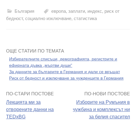
България
европа
,
заплати
,
индекс
,
риск от
бедност
,
социално изключване
,
статистика
ОЩЕ СТАТИИ ПО ТЕМАТА
Избирателните списъци, демографията, регистрите и
ефирната дъвка „мъртви души“
За данните за българите в Германия и дали се връщат
Риск от бедност и изключване за чужденците в Германия
ПО-СТАРИ ПОСТОВЕ
ПО-НОВИ ПОСТОВЕ
Навигация
Лекцията ми за
Изборите на Румъния в
на
отворените данни на
чужбина и комплексът ни
TEDxBG
за белия спасител
поста