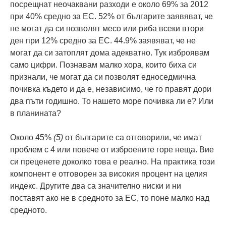
посрещнат неочаквани разходи е около 69% за 2012
при 40% средно за ЕС. 52% от българите заявяват, че
не могат да си позволят месо или риба всеки втори
ден при 12% средно за ЕС. 44.9% заявяват, че не
могат да си затоплят дома адекватно. Тук изброявам
само цифри. Познавам малко хора, които биха си
признали, че могат да си позволят едноседмична
почивка където и да е, независимо, че го правят дори
два пъти годишно. То нашето море почивка ли е? Или
в планината?
Около 45%
(5)
от българите са отговорили, че имат
проблем с 4 или повече от изброените горе неща. Вие
си преценете доколко това е реално. На практика този
компонент е отговорен за високия процент на целия
индекс. Другите два са значително ниски и ни
поставят ако не в средното за ЕС, то поне малко над
средното.