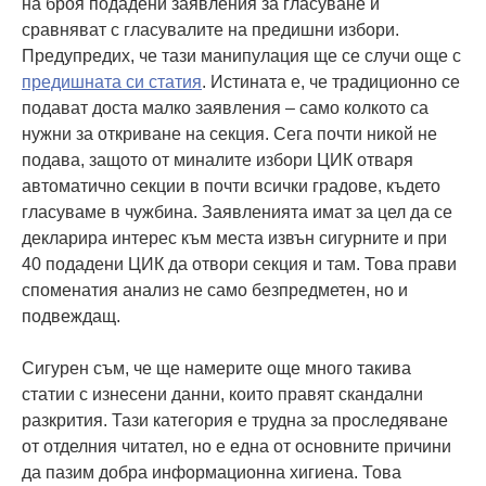
на броя подадени заявления за гласуване и
сравняват с гласувалите на предишни избори.
Предупредих, че тази манипулация ще се случи още с
предишната си статия
. Истината е, че традиционно се
подават доста малко заявления – само колкото са
нужни за откриване на секция. Сега почти никой не
подава, защото от миналите избори ЦИК отваря
автоматично секции в почти всички градове, където
гласуваме в чужбина. Заявленията имат за цел да се
декларира интерес към места извън сигурните и при
40 подадени ЦИК да отвори секция и там. Това прави
споменатия анализ не само безпредметен, но и
подвеждащ.
Сигурен съм, че ще намерите още много такива
статии с изнесени данни, които правят скандални
разкрития. Тази категория е трудна за проследяване
от отделния читател, но е една от основните причини
да пазим добра информационна хигиена. Това