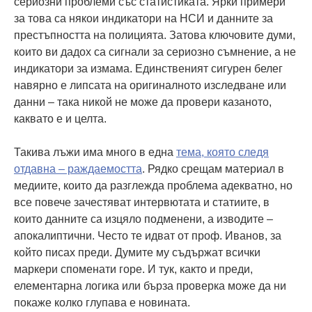
сериозни проблеми със статистиката. Ярки примери
за това са някои индикатори на НСИ и данните за
престъпността на полицията. Затова ключовите думи,
които ви дадох са сигнали за сериозно съмнение, а не
индикатори за измама. Единственият сигурен белег
навярно е липсата на оригиналното изследване или
данни – така никой не може да провери казаното,
каквато е и целта.
Такива лъжи има много в една
тема, която следя
отдавна – раждаемостта
. Рядко срещам материал в
медиите, които да разглежда проблема адекватно, но
все повече зачестяват интервютата и статиите, в
които данните са изцяло подменени, а изводите –
апокалиптични. Често те идват от проф. Иванов, за
който писах преди. Думите му съдържат всички
маркери споменати горе. И тук, както и преди,
елементарна логика или бърза проверка може да ни
покаже колко глупава е новината.