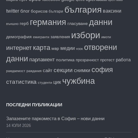
българия
twitter
блог
ваксини
борисов
българи
данни
германия
гласуване
герб
външно
избори
демография
заявления
емигранти
имоти
отворени
карта
интернет
медии
мвр
нзок
данни
парламент
работа
политика
прозрачност
протест
софия
секции
снимки
сайт
раждаемост
раждания
чужбина
статистика
цик
студенти
ПОСЛЕДНИ ПУБЛИКАЦИИ
Запазените паркоместа в София – нови данни
14 ЮЛИ 2026