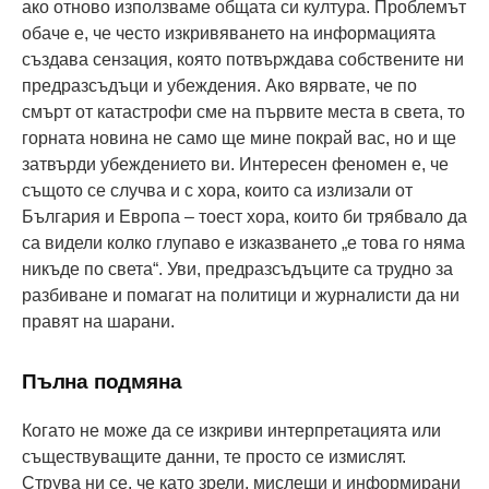
ако отново използваме общата си култура. Проблемът
обаче е, че често изкривяването на информацията
създава сензация, която потвърждава собствените ни
предразсъдъци и убеждения. Ако вярвате, че по
смърт от катастрофи сме на първите места в света, то
горната новина не само ще мине покрай вас, но и ще
затвърди убеждението ви. Интересен феномен е, че
същото се случва и с хора, които са излизали от
България и Европа – тоест хора, които би трябвало да
са видели колко глупаво е изказването „е това го няма
никъде по света“. Уви, предразсъдъците са трудно за
разбиване и помагат на политици и журналисти да ни
правят на шарани.
Пълна подмяна
Когато не може да се изкриви интерпретацията или
съществуващите данни, те просто се измислят.
Струва ни се, че като зрели, мислещи и информирани