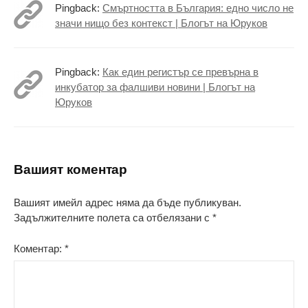
Pingback:
Смъртността в България: едно число не
значи нищо без контекст | Блогът на Юруков
Pingback:
Как един регистър се превърна в
инкубатор за фалшиви новини | Блогът на
Юруков
Вашият коментар
Вашият имейл адрес няма да бъде публикуван.
Задължителните полета са отбелязани с
*
Коментар:
*