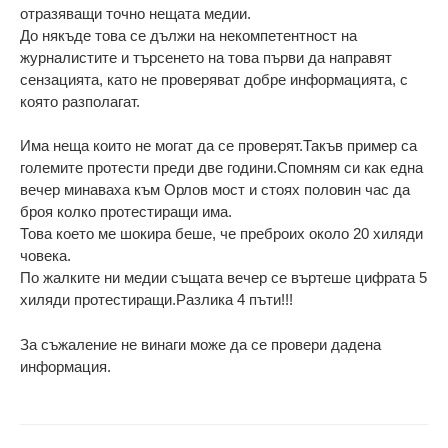
отразяващи точно нещата медии.
До някъде това се дължи на некомпетентност на
журналистите и търсенето на това първи да направят
сензацията, като не проверяват добре информацията, с
която разполагат.
Има неща които не могат да се проверят.Такъв пример са
големите протести преди две години.Спомням си как една
вечер минаваха към Орлов мост и стоях половин час да
броя колко протестиращи има.
Това което ме шокира беше, че преброих около 20 хиляди
човека.
По жалките ни медии същата вечер се въртеше цифрата 5
хиляди протестиращи.Разлика 4 пъти!!!
За съжаление не винаги може да се провери дадена
информация.