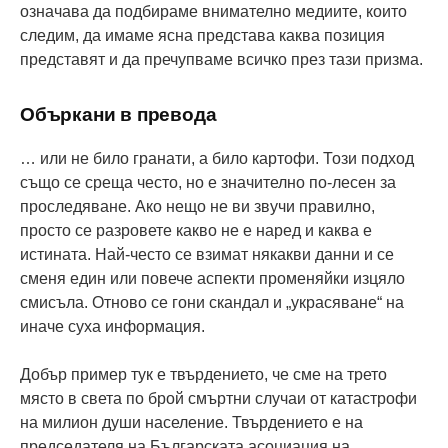
означава да подбираме внимателно медиите, които
следим, да имаме ясна представа каква позиция
представят и да пречупваме всичко през тази призма.
Объркани в превода
… или не било гранати, а било картофи. Този подход
също се среща често, но е значително по-лесен за
проследяване. Ако нещо не ви звучи правилно,
просто се разровете какво не е наред и каква е
истината. Най-често се взимат някакви данни и се
сменя един или повече аспекти променяйки изцяло
смисъла. Отново се гони скандал и „украсяване“ на
иначе суха информация.
Добър пример тук е твърдението, че сме на трето
място в света по брой смъртни случаи от катастрофи
на милион души население. Твърдението е на
председателя на Българската асоциация на