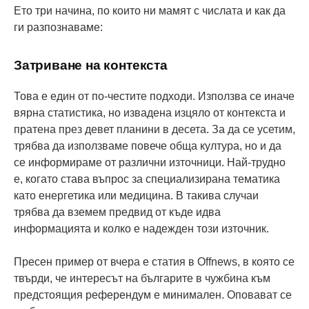
Ето три начина, по които ни мамят с числата и как да
ги разпознаваме:
Затриване на контекста
Това е един от по-честите подходи. Използва се иначе
вярна статистика, но извадена изцяло от контекста и
пратена през девет планини в десета. За да се усетим,
трябва да използваме повече обща култура, но и да
се информираме от различни източници. Най-трудно
е, когато става въпрос за специализирана тематика
като енергетика или медицина. В такива случаи
трябва да вземем предвид от къде идва
информацията и колко е надежден този източник.
Пресен пример от вчера е статия в Offnews, в която се
твърди, че интересът на българите в чужбина към
предстоящия референдум е минимален. Оповават се