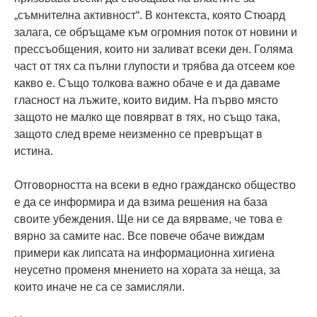
„съмнителна активност“. В контекста, която Стюард
залага, се обръщаме към огромния поток от новини и
прессъобщения, които ни заливат всеки ден. Голяма
част от тях са пълни глупости и трябва да отсеем кое
какво е. Също толкова важно обаче е и да даваме
гласност на лъжите, които видим. На първо място
защото не малко ще повярват в тях, но също така,
защото след време неизменно се превръщат в
истина.
Отговорността на всеки в едно гражданско общество
е да се информира и да взима решения на база
своите убеждения. Ще ни се да вярваме, че това е
вярно за самите нас. Все повече обаче виждам
примери как липсата на информационна хигиена
неусетно променя мнението на хората за неща, за
които иначе не са се замисляли.