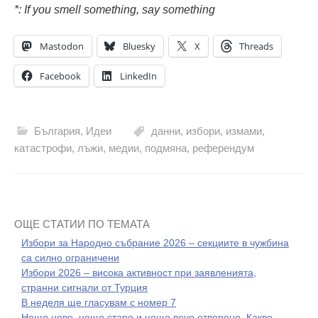
*: If you smell something, say something
Mastodon
Bluesky
X
Threads
Facebook
LinkedIn
България
,
Идеи
данни
,
избори
,
измами
,
катастрофи
,
лъжи
,
медии
,
подмяна
,
референдум
ОЩЕ СТАТИИ ПО ТЕМАТА
Избори за Народно събрание 2026 – секциите в чужбина
са силно ограничени
Избори 2026 – висока активност при заявленията,
странни сигнали от Турция
В неделя ще гласувам с номер 7
Нещо ново, нещо старо и нещо вече отворено. Какво