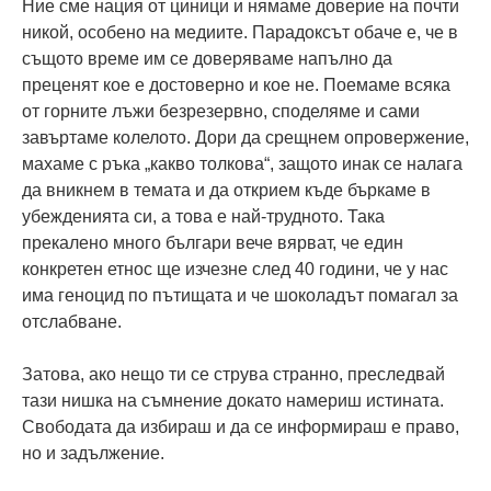
Ние сме нация от циници и нямаме доверие на почти
никой, особено на медиите. Парадоксът обаче е, че в
същото време им се доверяваме напълно да
преценят кое е достоверно и кое не. Поемаме всяка
от горните лъжи безрезервно, споделяме и сами
завъртаме колелото. Дори да срещнем опровержение,
махаме с ръка „какво толкова“, защото инак се налага
да вникнем в темата и да открием къде бъркаме в
убежденията си, а това е най-трудното. Така
прекалено много българи вече вярват, че един
конкретен етнос ще изчезне след 40 години, че у нас
има геноцид по пътищата и че шоколадът помагал за
отслабване.
Затова, ако нещо ти се струва странно, преследвай
тази нишка на съмнение докато намериш истината.
Свободата да избираш и да се информираш е право,
но и задължение.