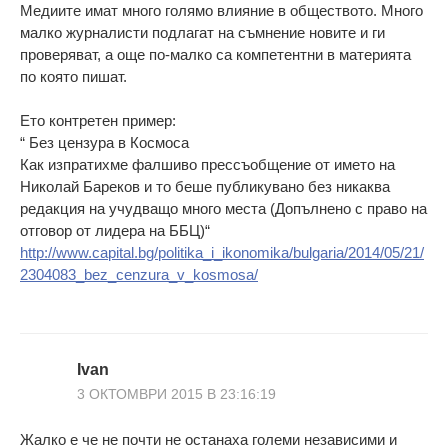
Медиите имат много голямо влияние в обществото. Много
малко журналисти подлагат на съмнение новите и ги
проверяват, а още по-малко са компетентни в материята
по която пишат.
Ето контретен пример:
“ Без цензура в Космоса
Как изпратихме фалшиво прессъобщение от името на
Николай Бареков и то беше публикувано без никаква
редакция на учудващо много места (Допълнено с право на
отговор от лидера на ББЦ)“
http://www.capital.bg/politika_i_ikonomika/bulgaria/2014/05/21/
2304083_bez_cenzura_v_kosmosa/
Ivan
3 ОКТОМВРИ 2015 В 23:16:19
Жалко е че не почти не останаха големи независими и