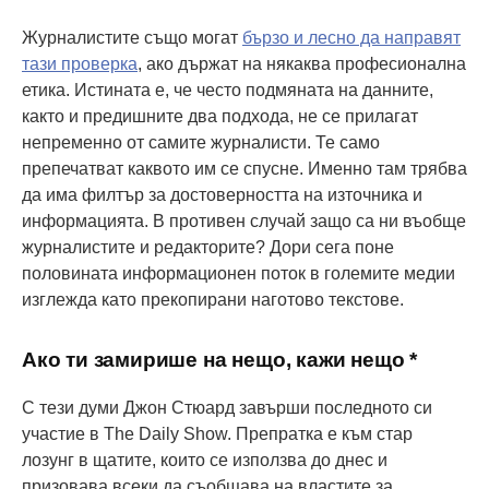
Журналистите също могат
бързо и лесно да направят
тази проверка
, ако държат на някаква професионална
етика. Истината е, че често подмяната на данните,
както и предишните два подхода, не се прилагат
непременно от самите журналисти. Те само
препечатват каквото им се спусне. Именно там трябва
да има филтър за достоверността на източника и
информацията. В противен случай защо са ни въобще
журналистите и редакторите? Дори сега поне
половината информационен поток в големите медии
изглежда като прекопирани наготово текстове.
Ако ти замирише на нещо, кажи нещо *
С тези думи Джон Стюард завърши последното си
участие в The Daily Show. Препратка е към стар
лозунг в щатите, които се използва до днес и
призовава всеки да съобщава на властите за