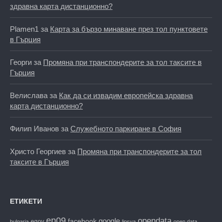
здравна карта дистанционно?
Plamen1
за
Карта за бързо минаване през тол пунктовете
в Гърция
Георги
за
Промяна при транспондерите за тол таксите в
Гърция
Велислава
за
Как да си извадим европейска здравна
карта дистанционно?
Филип Иванов
за
Служебното паркиране в София
Христо Георгиев
за
Промяна при транспондерите за тол
таксите в Гърция
ЕТИКЕТИ
ep09
opendata
facebook
google
egov
bulgaria
lipsva
open data