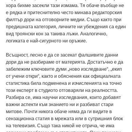
хора бихме засекли тази измама. Тя обаче въобще не
е рядка и притеснително често минава редакторския
филтър дори на отговорните медии. Също както при
предишната категория, личните ни убеждения са един
вид троянски кон за такива лъжи. Аналогично,
логиката е най-сигурното ни оръжие.
Всъщност, лесно е да се засекат фалшивите данни
дори да не разбираме от материята. Достатъчно е да
забележим ключовите думи „ново изследване“, „екип
от учени откри“, както и обяснения как официалната
статистика била подменена и изчисленията на точно
този експерт в студиото отговаряли на реалността.
Разбира се, има научни изследвания, които добавят
важни аспекти към знанието ни и разбиват стари
митове. Почти никога обаче няма да ги видите в
сензационна статия в мрежата или в сутришния блок
на телевизия. Също така никой не отрича, че има