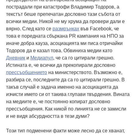
пострадали при катастрофи Владимир Тодоров, а
текстът беше препечатан дословно тази събота от
всички медии. Никой не му хрума да провери дали е
вярно. След като се
размрънках
във Facebook, че
това е поредната сбъркана PR кампания на НПО за
иначе добра кауза, асоциацията ми писа отричайки
Тодоров да е казал това. Обвиниха медии като
Дневник
и
Медиапул
, че са го цитирали грешно.
Истината е, че всички да прекопирали дословно
прессъобщението
на министерството. Възможно е,
разбира се, последните да са го цитирали грешно. В
такъв случай е задача именно на асоциацията да
изчисти името си от такива глупави твърдения. Вината
на медиите е, че постоянно копират дословно
прессъобщения. Как никой по линията не се замисли
и не видя абсурдността в тези думи?
Този тип подменени факти може лесно да се хванат,