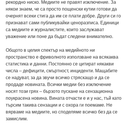
рекордно ниско. Медиите не правят изключение. За
някои знаем, че са просто пощенски кутии готови да
очернят всеки стига да им се плати добре. Други си го
признават сами публикувайки ценоразписа. Единици
са медиите и журналистите, които заслужават
уважение или поне да бъдат следени внимателно.
Общото в целия спектър на медийното ни
пространство е фриволното използване на всякаква
статистика и данни. Постоянно се цитират някакви
числа – дефицити, смъртност, инциденти. Мащабите
се надуват, за да звучи всичко стряскащо и да се
продаде новината. Всички медии без изключение
носят този грях – бързото пускане на сензационна
поукрасена новина. Вината отчасти е и у нас, тъй като
търсим такива сензации и с охора ги поемаме. Не
вярваме на медиите, но споделяме всичко без да се
замислим.