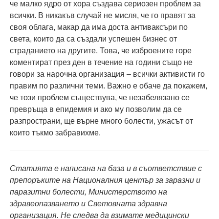
че малко ядро от хора създава сериозен проблем за
всички. В никакъв случай не мисля, че го правят за
своя облага, макар да има доста антиваксъри по
света, които да са създали успешен бизнес от
страданието на другите. Това, че изброените горе
коментират през ден в течение на години също не
говори за нарочна организация – всички активисти го
правим по различни теми. Важно е обаче да покажем,
че този проблем съществува, че незабелязано се
превръща в епидемия и ако му позволим да се
разпространи, ще върне много болести, ужасът от
които тъкмо забравихме.
Статията е написана на база и в съответствие с
препоръките на Националния център за заразни и
паразитни болести, Министерството на
здравеопазването и Световната здравна
организация. Не следва да взимате медицински