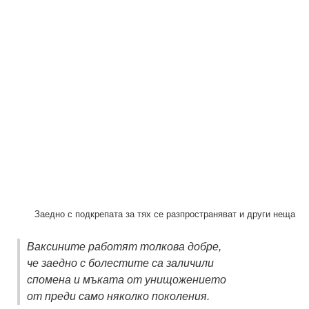
Заедно с подкрепата за тях се разпространяват и други неща
Ваксините работят толкова добре,
че заедно с болестите са заличили
спомена и мъката от унищожението
от преди само няколко поколения.