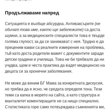
Продължаваме напред
Ситуацията е въобще абсурдна. Антиваксърите
(не
обичат това име, както ще забележите)
са доста
шумни, а за медицинските специалисти това е твърде
голяма глупост, за да се занимават с нея. Трудно е да
преценим какви са реалните измерения на проблема,
тъй като доста родители мамят с документите заради
детски градини и училища. Това не би трябвало да ни
учудва, щом е честа практика да вадят медицинско на
децата си за хронични заболявания.
Не може да виним БГ Мама за конкретната дискусия,
но трябва да е ясно, че средата определя тона. Тези
теми са капка в морето на сайта, а като структура и
манталитет коментиращите не са нищо специално.
Статистиката горе само потвърждава съмненията ми,