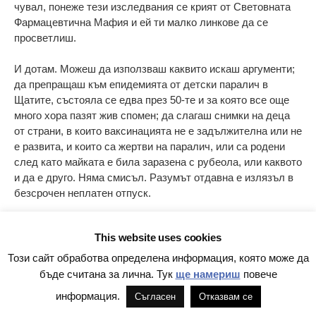
чувал, понеже тези изследвания се крият от Световната
Фармацевтична Мафия и ей ти малко линкове да се
просветлиш.
И дотам. Можеш да използваш каквито искаш аргументи;
да препращаш към епидемията от детски паралич в
Щатите, състояла се едва през 50-те и за която все още
много хора пазят жив спомен; да слагаш снимки на деца
от страни, в които ваксинацията не е задължителна или не
е развита, и които са жертви на паралич, или са родени
след като майката е била заразена с рубеола, или каквото
и да е друго. Няма смисъл. Разумът отдавна е излязъл в
безсрочен неплатен отпуск.
Въобще, средновековие.
This website uses cookies
Този сайт обработва определена информация, която може да
бъде считана за лична. Тук
ще намериш
повече
Боян Юруков
информация.
Съгласен
Отказвам се
16 ЯНУАРИ 2015 В 11:24:18