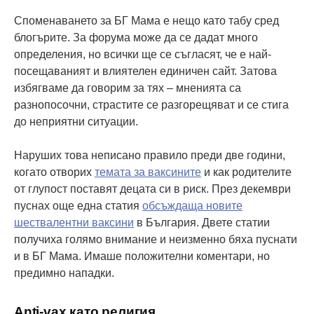
Споменаването за БГ Мама е нещо като табу сред
блогърите. За форума може да се дадат много
определения, но всички ще се съгласят, че е най-
посещаваният и влиятелен единичен сайт. Затова
избягваме да говорим за тях – мненията са
разнопосочни, страстите се разгорещяват и се стига
до неприятни ситуации.
Наруших това неписано правило преди две години,
когато отворих
темата за ваксините
и как родителите
от глупост поставят децата си в риск. През декември
пуснах още една статия
обсъждаща новите
шествалентни ваксини
в България. Двете статии
получиха голямо внимание и неизменно бяха пуснати
и в БГ Мама. Имаше положителни коментари, но
предимно нападки.
Anti-vax като религия