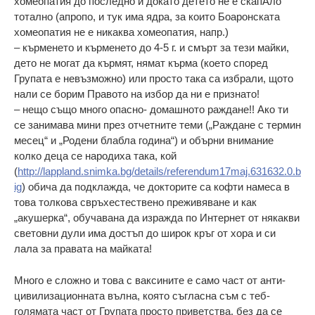
хомеопатия до последно и докато детето не е скапАло
тотално (апропо, и тук има ядра, за които Боаронската
хомеопатия не е никаква хомеопатия, напр.)
– кърменето и кърменето до 4-5 г. и смърт за тези майки,
дето не могат да кърмят, нямат кърма (което според
Групата е невъзможно) или просто така са избрали, щото
нали се борим Правото на избор да ни е признато!
– нещо също много опасно- домашното раждане!! Ако ти
се занимава мини през отчетните теми („Раждане с термин
месец“ и „Родени блабла година“) и обърни внимание
колко деца се народиха така, кой
(
http://lappland.snimka.bg/details/referendum17maj.631632.0.b
ig
) обича да подклажда, че докторите са кофти намеса в
това толкова свръхестествено преживяване и как
„акушерка“, обучавана да изражда по Интернет от някакви
световни дули има достъп до широк кръг от хора и си
лала за правата на майката!
Много е сложно и това с ваксините е само част от анти-
цивилизационната вълна, която съгласна съм с теб-
голямата част от Групата просто приветства, без да се