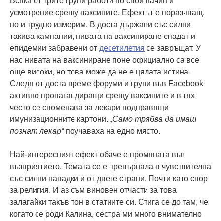
Всяка от трите групи работи по свой начин и
усмотрение срещу ваксините. Ефектът е поразяващ,
но и трудно измерим. В доста държави със силни
такива кампании, нивата на ваксиниране спадат и
епидемии забравени от
десетилетия
се завръщат. У
нас нивата на ваксиниране поне официално са все
още високи, но това може да не е цялата истина.
Следя от доста време форуми и групи във Facebook
активно пропагандиращи срещу ваксините и в тях
често се споменава за лекари подправящи
имунизационните картони.
„Само трябва да имаш
познат лекар“
поучаваха на едно място.
Най-интересният ефект обаче е промяната във
възприятието. Темата се е превърнала в чувствителна
със силни нападки и от двете страни. Почти като спор
за религия. И аз съм виновен отчасти за това
залагайки такъв тон в статиите си. Стига се до там, че
когато се роди Калина, сестра ми много внимателно