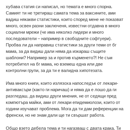
хубава статия си написал, но темата е много спорна.
Самият ти не третираш самата тема за ваксините, ами
вадиш някакви статистики, които според мене не показват
много, освен разни заключеня, известни отдавна в много
социални мрежи (че има няколко лидери и много
последователи – например в свободните софтуери).
Пробва ли да направиш статистики за други теми от бг
мама, за да видиш дали няма да изкараш същите
шаблони? Например за и против кърменето?! Не съм
потребител на бг мама, но вземеш една или две
контролни групи, за да ти е валидна хипотезата.
Има много книги, които излязоха напоследък от лекари-
антиваксъри (както ги наричаш) и няма да е лошо да ги
разгледаш, да видиш други мнения, не от седящи пред
компютъра майки, ами от лекари епидемиолози, които от
години изучават проблема. Мога да ти дам референции на
френски, но не знам дали ще ти свършат работа.
Общо взето дебела тема и ти нагазваш с двата крака. Ти