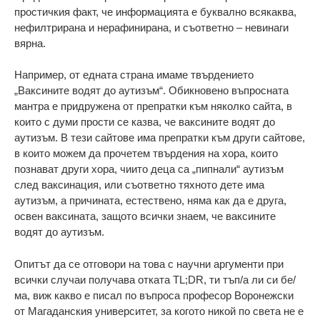
простичкия факт, че информацията е буквално всякаква,
нефилтрирана и нерафинирана, и съответно – невинаги
вярна.
Например, от едната страна имаме твърдението
„Ваксините водят до аутизъм“. Обикновено въпросната
мантра е придружена от препратки към няколко сайта, в
които с думи прости се казва, че ваксините водят до
аутизъм. В тези сайтове има препратки към други сайтове,
в които можем да прочетем твърдения на хора, които
познават други хора, чиито деца са „пипнали“ аутизъм
след ваксинация, или съответно тяхното дете има
аутизъм, а причината, естествено, няма как да е друга,
освен ваксината, защото всички знаем, че ваксините
водят до аутизъм.
Опитът да се отговори на това с научни аргументи при
всички случаи получава отката TL;DR, ти тъп/а ли си бе/
ма, виж какво е писал по въпроса професор Воронежски
от Магаданския университет, за когото никой по света не е