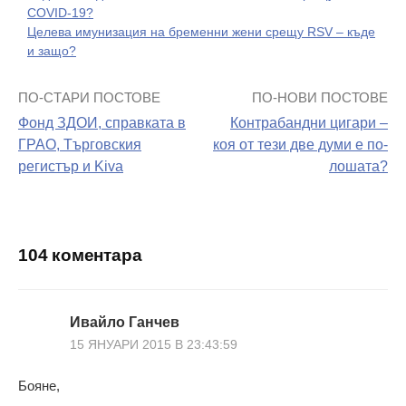
COVID-19?
Целева имунизация на бременни жени срещу RSV – къде
и защо?
ПО-СТАРИ ПОСТОВЕ
ПО-НОВИ ПОСТОВЕ
Навигация
Фонд ЗДОИ, справката в
Контрабандни цигари –
на
ГРАО, Търговския
коя от тези две думи е по-
регистър и Kiva
лошата?
поста
104 коментара
Ивайло Ганчев
15 ЯНУАРИ 2015 В 23:43:59
Бояне,