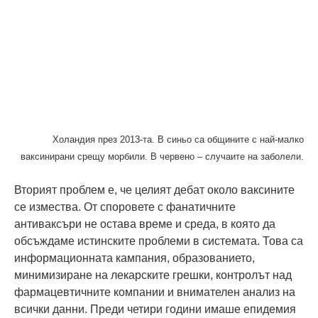
Холандия през 2013-та. В синьо са общините с най-малко
ваксинирани срещу морбили. В червено – случаите на заболели.
Вторият проблем е, че целият дебат около ваксините
се измества. От споровете с фанатичните
антиваксъри не остава време и среда, в която да
обсъждаме истинските проблеми в системата. Това са
информационната кампания, образованието,
минимизиране на лекарските грешки, контролът над
фармацевтичните компании и внимателен анализ на
всички данни. Преди четири години имаше епидемия