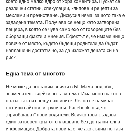
което едно малко ядро от хора коментира. Пускат се
различни статии, спекулации, клипове и рецепти за
мехлеми и пречистване. Дискусия няма, защото така е
зададена темата. Получава се нещо като затворена
пещера, в която се чува само ехо от говорещите без
оборващи факти и мнения. Ефектът е, че имаме нищо
повече от място, където бъдещи родители да бъдат
наплашени достатъчно, за да изложат децата си на
риск.
Една тема от многото
Не може да поставим всички в БГ Мама под общ
знаменател съдейки по тази тема. Има много както в
полза, така и срещу ваксините. Лесно се намират
стотици сайтове и групи във Facebook, където
„приобщават“ нови родители. Всичко това създава
един затворен кръг от сплашване без допълнителна
информация. Добрата новина е, че ако съдим по тази