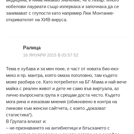
нобелови лауреати също изперкаха и започнаха да се
занимават с глупости като например Люк Монтание-
откривателят на ХИВ-вируса.
Ралица
16 ЯНУАРИ 2015 В 03:57:52
Тема е хубава и за мен поне, е част от новата био-еко-
меко и пр. мантра, която омаза поголовно, там където
може разбира се. Като потребител на БГ-Мама и най-вече
майка с реален живот и дете не само във виртуала, аз
лично въпросната група я срещам доста често. Където
мога рина и изказвам мнения (обикновено в контра на
линкове към женски сайтчета, с които „доказват
статистика“).
В Групата влизат и:
– не-признаването на антибиотици и блъскането с