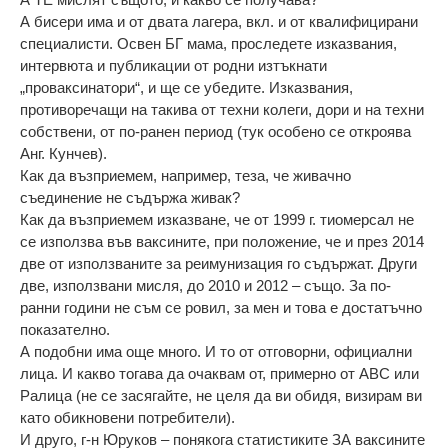
А бисери има и от двата лагера, вкл. и от квалифицирани
специалисти. Освен БГ мама, проследете изказвания,
интервюта и публикации от родни изтъкнати
„проваксинатори“, и ще се убедите. Изказвания,
противоречащи на такива от техни колеги, дори и на техни
собствени, от по-ранен период (тук особено се откроява
Анг. Кунчев).
Как да възприемем, например, теза, че живачно
съединение не съдържа живак?
Как да възприемем изказване, че от 1999 г. тиомерсал не
се използва във ваксините, при положение, че и през 2014
две от използваните за реимунизация го съдържат. Други
две, използвани мисля, до 2010 и 2012 – също. За по-
ранни години не съм се ровил, за мен и това е достатъчно
показателно.
А подобни има още много. И то от отговорни, официални
лица. И какво тогава да очаквам от, примерно от АВС или
Ралица (не се засягайте, не целя да ви обидя, визирам ви
като обикновени потребители).
И друго, г-н Юруков – понякога статистиките ЗА ваксините