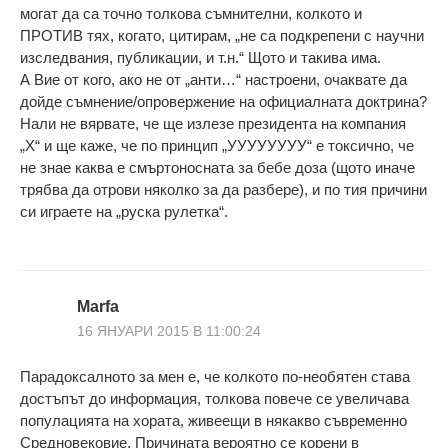
могат да са точно толкова съмнителни, колкото и
ПРОТИВ тях, когато, цитирам, „не са подкрепени с научни
изследвания, публикации, и т.н.“ Щото и такива има.
А Вие от кого, ако не от „анти…“ настроени, очаквате да
дойде съмнение/опровержение на официалната доктрина?
Нали не вярвате, че ще излезе президента на компания
„Х“ и ще каже, че по принцип „УУУУУУУУ“ е токсично, че
не знае каква е смъртоносната за бебе доза (щото иначе
трябва да отрови няколко за да разбере), и по тия причини
си играете на „руска рулетка“.
Marfa
16 ЯНУАРИ 2015 В 11:00:24
Парадоксалното за мен е, че колкото по-необятен става
достъпът до информация, толкова повече се увеличава
популацията на хората, живеещи в някакво съвременно
Средновековие. Причината вероятно се корени в