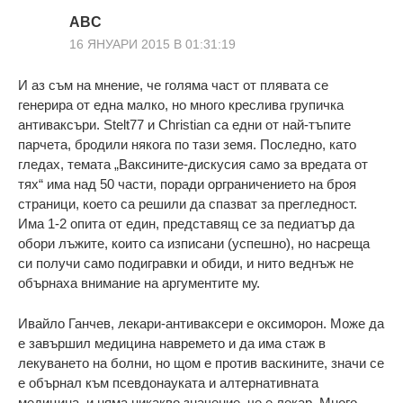
ABC
16 ЯНУАРИ 2015 В 01:31:19
И аз съм на мнение, че голяма част от плявата се
генерира от една малко, но много креслива групичка
антиваксъри. Stelt77 и Christian са едни от най-тъпите
парчета, бродили някога по тази земя. Последно, като
гледах, темата „Ваксините-дискусия само за вредата от
тях“ има над 50 части, поради орграничението на броя
страници, което са решили да спазват за прегледност.
Има 1-2 опита от един, представящ се за педиатър да
обори лъжите, които са изписани (успешно), но насреща
си получи само подигравки и обиди, и нито веднъж не
обърнаха внимание на аргументите му.
Ивайло Ганчев, лекари-антиваксери е оксиморон. Може да
е завършил медицина навремето и да има стаж в
лекуването на болни, но щом е против васкините, значи се
е обърнал към псевдонауката и алтернативната
медицина, и няма никакво значение, че е лекар. Много