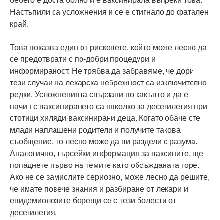
бебето е доста болно и е ваксинирала въпреки това.
Настъпили са усложнения и се е стигнало до фатален
край.
Това показва един от рисковете, който може лесно да
се предотврати с по-добри процедури и
информираност. Не трябва да забравяме, че дори
тези случаи на лекарска небрежност са изключително
редки. Усложненията свързани по какъвто и да е
начин с ваксинирането са няколко за десетилетия при
стотици хиляди ваксинирани деца. Когато обаче сте
млади наплашени родители и получите такова
съобщение, то лесно може да ви раздели с разума.
Аналогично, търсейки информация за ваксините, ще
попаднете първо на темите като обсъжданата горе.
Ако не се замислите сериозно, може лесно да решите,
че имате повече знания и разбиране от лекари и
епидемиолозите борещи се с тези болести от
десетилетия.