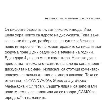
Активността по темите срещу ваксини.
От цифрите бързо изплуват няколко извода. Има
шепа хора, които са ядрото на дискусията. Това важи
за всички форуми, разбира се, но тук се забелязва
нещо интересно – топ 5 коментиращите са писали във
форума поне 2 дни седмично в течение на години.
Един дори 4 дни по много коментара. Няколко души
присъстват в темата от самото начало до сега и водят
дискусията на смени. Изписали са стотици коментари,
повечето с голяма дължина и много линкове. Така се
отличават
stelt77
,
XVisible
,
Green-shiny
,
Мечка-
Малинарка
и
Christian
. Същите лица и са започвали
новите теми и са наложили да се говори „САМО“ за
„вредата“ от ваксините.