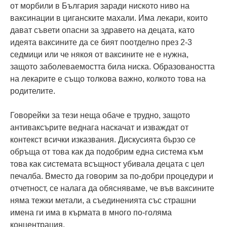
от морбили в България заради ниското ниво на
ваксинации в циганските махали. Има лекари, които
дават съвети опасни за здравето на децата, като
идеята ваксините да се бият поотделно през 2-3
седмици или че някоя от ваксините не е нужна,
защото заболеваемостта била ниска. Образоваността
на лекарите е също толкова важно, колкото това на
родителите.
Говорейки за тези неща обаче е трудно, защото
антиваксърите веднага наскачат и изваждат от
контекст всички изказвания. Дискусията бързо се
обръща от това как да подобрим една система към
това как системата всъщност убивала децата с цел
печалба. Вместо да говорим за по-добри процедури и
отчетност, се налага да обясняваме, че във ваксините
няма тежки метали, а съединенията със страшни
имена ги има в кърмата в много по-голяма
концентрация.