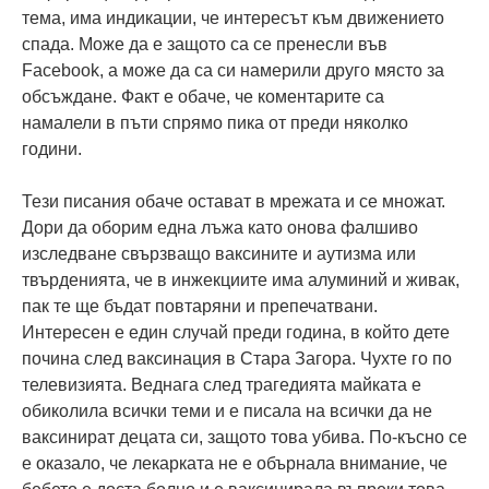
тема, има индикации, че интересът към движението
спада. Може да е защото са се пренесли във
Facebook, а може да са си намерили друго място за
обсъждане. Факт е обаче, че коментарите са
намалели в пъти спрямо пика от преди няколко
години.
Тези писания обаче остават в мрежата и се множат.
Дори да оборим една лъжа като онова фалшиво
изследване свързващо ваксините и аутизма или
твърденията, че в инжекциите има алуминий и живак,
пак те ще бъдат повтаряни и препечатвани.
Интересен е един случай преди година, в който дете
почина след ваксинация в Стара Загора. Чухте го по
телевизията. Веднага след трагедията майката е
обиколила всички теми и е писала на всички да не
ваксинират децата си, защото това убива. По-късно се
е оказало, че лекарката не е обърнала внимание, че