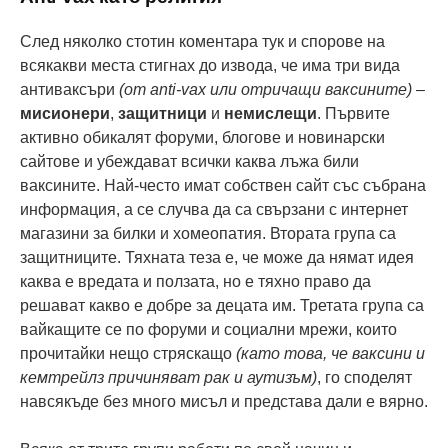
След няколко стотин коментара тук и спорове на
всякакви места стигнах до извода, че има три вида
антиваксъри
(от anti-vax или отричащи ваксините)
–
мисионери
,
защитници
и
немислещи
. Първите
активно обикалят форуми, блогове и новинарски
сайтове и убеждават всички каква лъжа били
ваксините. Най-често имат собствен сайт със събрана
информация, а се случва да са свързани с интернет
магазини за билки и хомеопатия. Втората група са
защитниците. Тяхната теза е, че може да нямат идея
каква е вредата и ползата, но е тяхно право да
решават какво е добре за децата им. Третата група са
вайкащите се по форуми и социални мрежи, които
прочитайки нещо стряскащо
(като това, че ваксини и
кемтрейлз причиняват рак и аутизъм)
, го споделят
навсякъде без много мисъл и представа дали е вярно.