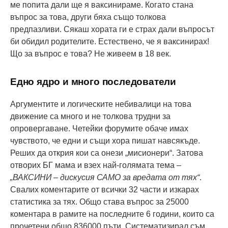
ме попита дали ще я ваксинираме. Когато стана
въпрос за това, други бяха също толкова
предпазливи. Сякаш хората ги е страх дали въпросът
би обидил родителите. Естествено, че я ваксинирах!
Що за въпрос е това? Не живеем в 18 век.
Едно ядро и много последователи
Аргументите и логическите небивалици на това
движение са много и не толкова трудни за
опровергаване. Четейки форумите обаче имах
чувството, че едни и същи хора пишат навсякъде.
Реших да открия кои са онези „мисионери“. Затова
отворих БГ мама и взех най-голямата тема –
„ВАКСИНИ – дискусия САМО за вредата от тях“
.
Свалих коментарите от всички 32 части и изкарах
статистика за тях. Общо става въпрос за 25000
коментара в рамите на последните 6 години, които са
прочетени общо 836000 пъти. Систематизирал съм