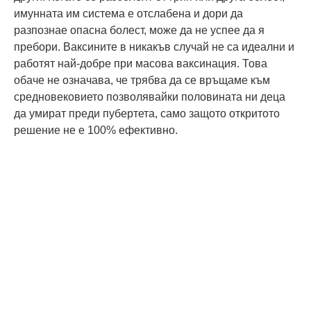
имунната им система е отслабена и дори да
разпознае опасна болест, може да не успее да я
пребори. Ваксините в никакъв случай не са идеални и
работят най-добре при масова ваксинация. Това
обаче не означава, че трябва да се връщаме към
средновековието позволявайки половината ни деца
да умират преди пубертета, само защото откритото
решение не е 100% ефективно.