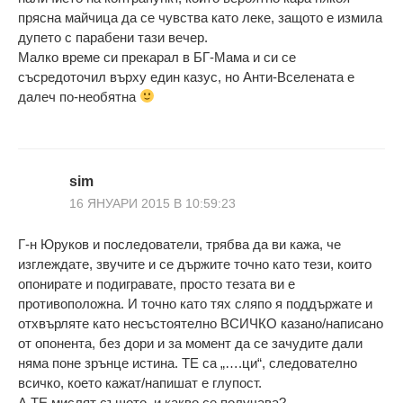
прясна майчица да се чувства като леке, защото е измила
дупето с парабени тази вечер.
Малко време си прекарал в БГ-Мама и си се
съсредоточил върху един казус, но Анти-Вселената е
далеч по-необятна
sim
16 ЯНУАРИ 2015 В 10:59:23
Г-н Юруков и последователи, трябва да ви кажа, че
изглеждате, звучите и се държите точно като тези, които
опонирате и подигравате, просто тезата ви е
противоположна. И точно като тях сляпо я поддържате и
отхвърляте като несъстоятелно ВСИЧКО казано/написано
от опонента, без дори и за момент да се зачудите дали
няма поне зрънце истина. ТЕ са „….ци“, следователно
всичко, което кажат/напишат е глупост.
А ТЕ мислят същото, и какво се получава?