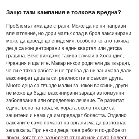
Защо тази кампания е толкова вредна?
Проблемът има две страни. Може да не ни направи
впечатление, но дори малък спад в броя ваксинирани
може да доведе до епидемия, особено когато такива
деца са концентрирани в един квартал или детска
градина. Вече виждаме такива случаи в Холандия,
Франция и щатите. Макар някои родители да твърдят,
че си е тяхна работа и не трябва да ни занимава дали
ваксинират децата си, реалността е съвсем друга.
Много деца са твърде малки за някои ваксини, други
не може да бъдат ваксинирани заради автоимунни
заболявания или определено лечение. Те разчитат
единствено на това, че хората около тях ще са
защитени и няма да им предадат болестта. Отделно
ваксините само помагат на организма да разпознае
заплахата. При някои деца това работи по-добре от
други. Когато се разболеят от грип или друга болест,