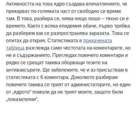
Активността на това ядро създава впечатлението, че
прекарват по-голямата част от свободно си време
там. В това, разбира се, няма нищо лошо – тяхно си е
времето. Както с всяка епидемия обаче, първо трябва
да разберем как се разпространява заразата. Това се
опитах да открия. Статистиката в
прикачената
таблица
разглежда само честотата на коментарите, но
не и съдържанието. Прегледах повечето коментари и
рядко се срещат такива оборващи тезите на
антиваксърите. Ще забележите, че и аз присъствам в
статистиката с 6 коментара. Доколкото разбирам
повечето такива се трият от администаторите, но един
от „ядрото“ помоли да не трият моите, защото били
„показателни“.