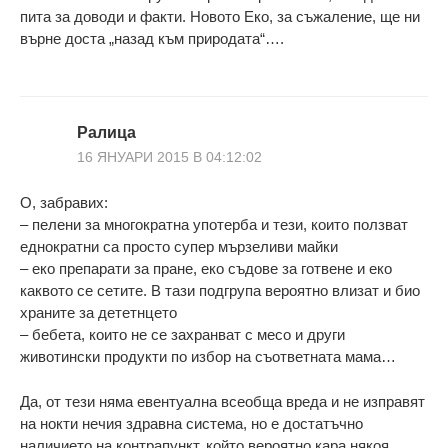
пита за доводи и факти. Новото Еко, за съжаление, ще ни
върне доста „назад към природата“….
Ралица
16 ЯНУАРИ 2015 В 04:12:02
О, забравих:
– пелени за многократна употерба и тези, които ползват
еднократни са просто супер мързеливи майки
– еко препарати за пране, еко съдове за готвене и еко
каквото се сетите. В тази подгрупа вероятно влизат и био
храните за дететнцето
– бебета, които не се захранват с месо и други
животински продукти по избор на съответната мама…
Да, от тези няма евентуална всеобща вреда и не изправят
на нокти нечия здравна система, но е достатъчно
наличието на контрапункт, който вероятно кара някоя