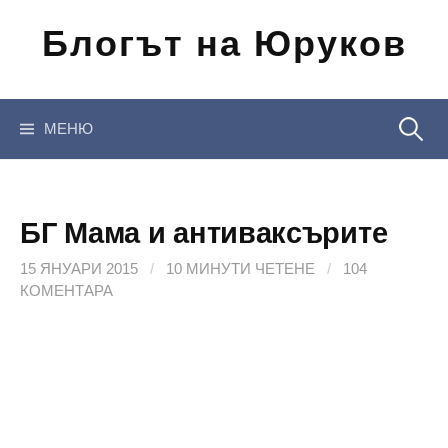
Отиди
Блогът на Юруков
на
съдържанието
Търсен
МЕНЮ
за:
БГ Мама и антиваксърите
15 ЯНУАРИ 2015
/
10 МИНУТИ ЧЕТЕНЕ
/
104
КОМЕНТАРА