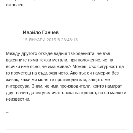
си знаеш.
Ивайло Ганчев
15 ЯНУАРИ 2015 В 23:48:18
Между другото откъде вадиш твърденията, че във
ваксините няма тежки метали, при положение, че на
всички име ясно, че има живак? Можеш със сигурност да
го прочетеш на съдържанието. Ако пък си намерил без
живак, кажи ми моля те производителя, защото ме
интересува. Знам, че има производители, които намират
друг начин да им увеличат срока на годност, но са малко и
неизвестни.
–