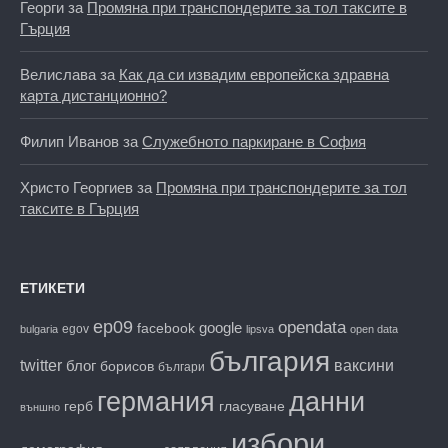
Георги
за
Промяна при транспондерите за тол таксите в
Гърция
Велислава
за
Как да си извадим европейска здравна
карта дистанционно?
Филип Иванов
за
Служебното паркиране в София
Христо Георгиев
за
Промяна при транспондерите за тол
таксите в Гърция
ЕТИКЕТИ
ep09
opendata
facebook
google
egov
bulgaria
lipsva
open data
българия
twitter
блог
ваксини
борисов
българи
данни
германия
гласуване
герб
външно
избори