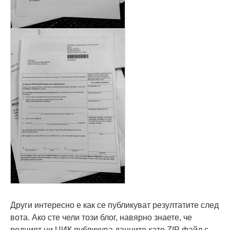
Други интересно е как се публикуват резултатите след
вота. Ако сте чели този блог, навярно знаете, че
родният ни ЦИК публикува данните като ZIP файл с