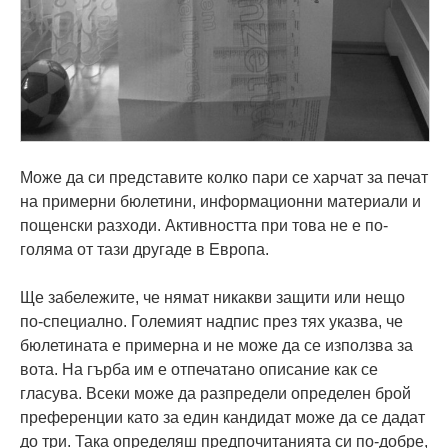
Може да си представите колко пари се харчат за печат
на примерни бюлетини, информационни материали и
пощенски разходи. Активността при това не е по-
голяма от тази другаде в Европа.
Ще забележите, че нямат никакви защити или нещо
по-специално. Големият надпис през тях указва, че
бюлетината е примерна и не може да се използва за
вота. На гърба им е отпечатано описание как се
гласува. Всеки може да разпредели определен брой
преференции като за един кандидат може да се дадат
до три. Така определяш предпочитанията си по-добре,