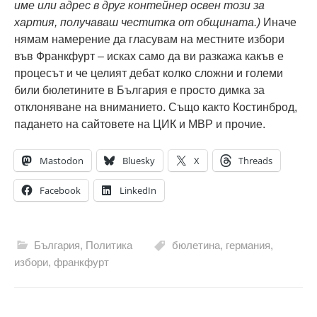
име или адрес в друг контейнер освен този за
хартия, получаваш честитка от общината.)
Иначе
нямам намерение да гласувам на местните избори
във Франкфурт – исках само да ви разкажа какъв е
процесът и че целият дебат колко сложни и големи
били бюлетините в България е просто димка за
отклоняване на вниманието. Също както Костинброд,
падането на сайтовете на ЦИК и МВР и прочие.
Mastodon
Bluesky
X
Threads
Facebook
LinkedIn
България
,
Политика
бюлетина
,
германия
,
избори
,
франкфурт