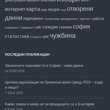
демография
заявления
емигранти
имоти
отворени
карта
интернет
медии
мвр
нзок
данни
парламент
работа
политика
прозрачност
протест
софия
секции
снимки
сайт
раждаемост
раждания
чужбина
статистика
цик
студенти
ПОСЛЕДНИ ПУБЛИКАЦИИ
Запазените паркоместа в София – нови данни
14 ЮЛИ 2026
Целева имунизация на бременни жени срещу RSV – къде
и защо?
7 ЮЛИ 2026
Какво знаем и какво не за връщащите се в България
6 ЮЛИ 2026