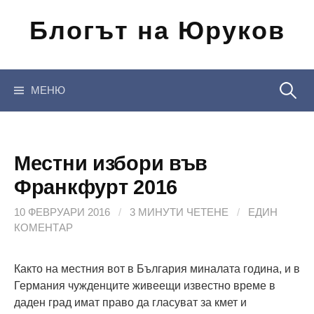
Отиди
Блогът на Юруков
на
съдържанието
Търсен
МЕНЮ
за:
Местни избори във
Франкфурт 2016
10 ФЕВРУАРИ 2016
/
3 МИНУТИ ЧЕТЕНЕ
/
ЕДИН
КОМЕНТАР
Както на местния вот в България миналата година, и в
Германия чужденците живеещи известно време в
даден град имат право да гласуват за кмет и