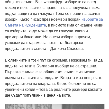
общински съвет. Във Франкфурт изборите са след
месец и вече всички с право на глас получиха писма
подканващи ги да гласуват. Това се прави на всички
избори. Както писах през ноември покрай
изборите за
Съвета на чужденците
, в писмото има описание какви
са изборите, къде може да се гласува, както и
примерни бюлетини. На онези избори впрочем,
успяхме да вкараме за пръв път български
представител в съвета – Даниела Спасова.
Бюлетините и този път са огромни. Показвам ги, за да
видите, че тези в България въобще не са страшни.
Първата снимка е за общинския съвет с изписани
имената на всички кандидати. Втората е за нещо като
представители на квартала. Двете бюлетини не са
увеличени копия – това са реалните размери каквито
ще бъдат попълвани в деня на вота.