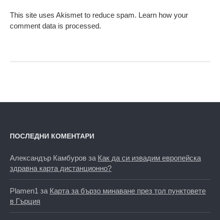
This site uses Akismet to reduce spam.
Learn how your
comment data is processed.
ПОСЛЕДНИ КОМЕНТАРИ
Александър Камбуров
за
Как да си извадим европейска
здравна карта дистанционно?
Plamen1
за
Карта за бързо минаване през тол пунктовете
в Гърция