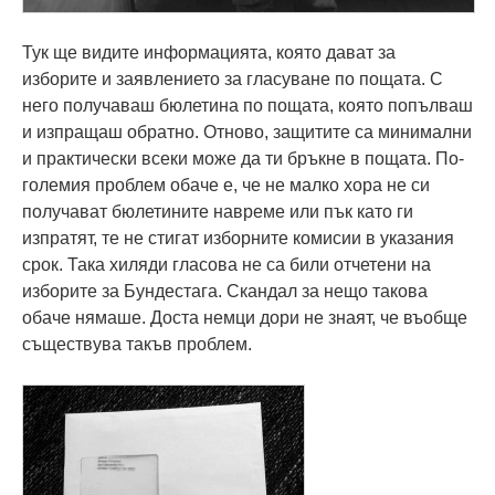
Тук ще видите информацията, която дават за
изборите и заявлението за гласуване по пощата. С
него получаваш бюлетина по пощата, която попълваш
и изпращаш обратно. Отново, защитите са минимални
и практически всеки може да ти бръкне в пощата. По-
големия проблем обаче е, че не малко хора не си
получават бюлетините навреме или пък като ги
изпратят, те не стигат изборните комисии в указания
срок. Така хиляди гласова не са били отчетени на
изборите за Бундестага. Скандал за нещо такова
обаче нямаше. Доста немци дори не знаят, че въобще
съществува такъв проблем.