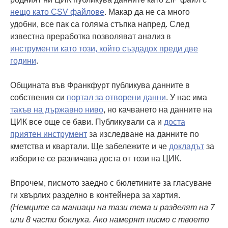
нещо като CSV файлове
. Макар да не са много
удобни, все пак са голяма стъпка напред. След
известна преработка позволяват анализ в
инструменти като този, който създадох преди две
години
.
Общината във Франкфурт публикува данните в
собствения си
портал за отворени данни
. У нас има
такъв на държавно ниво
, но качването на данните на
ЦИК все още се бави. Публикували са и
доста
приятен инструмент
за изследване на данните по
кметства и квартали. Ще забележите и че
докладът
за
изборите се различава доста от този на ЦИК.
Впрочем, писмото заедно с бюлетините за гласуване
ги хвърлих разделно в контейнера за хартия.
(Немците са маниаци на тази тема и разделят на 7
или 8 части боклука. Ако намерят писмо с твоето