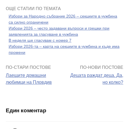
ОЩЕ СТАТИИ ПО ТЕМАТА
Избори за Народно събрание 2026 – секциите в чужбина
са силно ограничени
Избори 2026 – често задавани въпроси и грешки при
заявленията за гласуване в чужбина
В неделя ще гласувам с номер 7
Избори 2026-та – карта на секциите в чужбина и къде има
промени
ПО-СТАРИ ПОСТОВЕ
ПО-НОВИ ПОСТОВЕ
Навигация
Лаещите домашни
Децата раждат деца. Да,
на
любимци на Пловдив
но колко?
поста
Един коментар