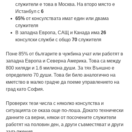
служители е това в Москва. На второ място е
Истанбул с
6
65%
от консулствата имат един или двама
служителя
В западна Европа, САЩ и Канада има
26
консулски служби с общо
70
служителя
Поне 85% от българите в чужбина учат или работят в
западна Европа и Северна Америка. Това са между
800 хиляди и 1.6 милиона души. За тях Външно е
определило 70 души. Това би било аналогично на
кметство в малко градче да поеме управлението на
град като София.
Проверих тези числа с няколко консулства и
ситуацията се оказа още по-лоша. Докато технически
данните са верни, някои от посочените служители
работят на половин ден, а други съвместяват и други
задължения.