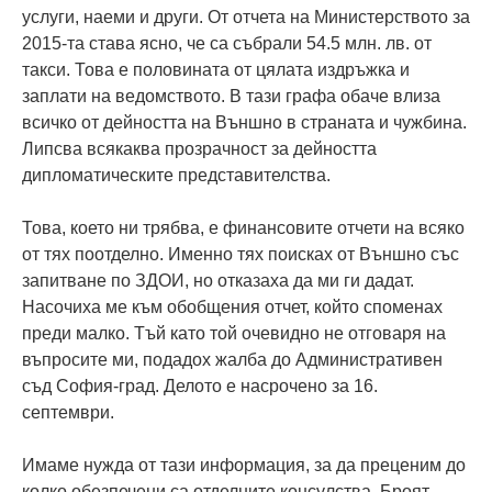
услуги, наеми и други. От отчета на Министерството за
2015-та става ясно, че са събрали 54.5 млн. лв. от
такси. Това е половината от цялата издръжка и
заплати на ведомството. В тази графа обаче влиза
всичко от дейността на Външно в страната и чужбина.
Липсва всякаква прозрачност за дейността
дипломатическите представителства.
Това, което ни трябва, е финансовите отчети на всяко
от тях поотделно. Именно тях поисках от Външно със
запитване по ЗДОИ, но отказаха да ми ги дадат.
Насочиха ме към обобщения отчет, който споменах
преди малко. Тъй като той очевидно не отговаря на
въпросите ми, подадох жалба до Административен
съд София-град. Делото е насрочено за 16.
септември.
Имаме нужда от тази информация, за да преценим до
колко обезпечени са отделните консулства. Броят