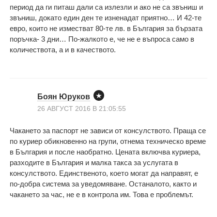
период да ги питаш дали са излезли и ако не са звъниш и
звъниш, докато един ден те изненадат приятно… И 42-те
евро, които не изместват 80-те лв. в България за бързата
поръчка- 3 дни… По-жалкото е, че не е въпроса само в
количествота, а и в качеството.
Боян Юруков
26 АВГУСТ 2016 В 21:05:55
Чакането за паспорт не зависи от консулството. Праща се
по куриер обикновенно на групи, отнема техническо време
в България и после наобратно. Цената включва куриера,
разходите в България и малка такса за услугата в
консулството. Единственото, което могат да направят, е
по-добра система за уведомяване. Останалото, както и
чакането за час, не е в контрола им. Това е проблемът.