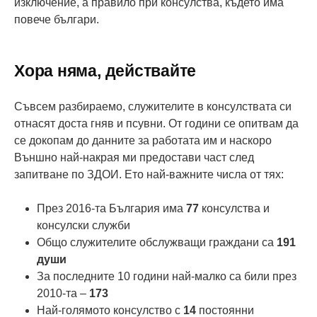
изключение, а правило при консулства, където има
повече българи.
Хора няма, действайте
Съвсем разбираемо, служителите в консулствата си
отнасят доста гняв и псувни. От години се опитвам да
се докопам до данните за работата им и наскоро
Външно най-накрая ми предостави част след
запитване по ЗДОИ. Ето най-важните числа от тях:
През 2016-та България има
77
консулства и
консулски служби
Общо служителите обслужващи граждани са
191
души
За последните 10 години най-малко са били през
2010-та –
173
Най-голямото консулство с
14
постоянни