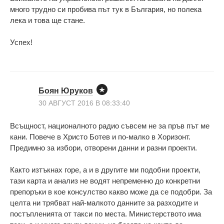
много трудно си пробива път тук в България, но полека
лека и това ще стане.
Успех!
Боян Юруков
30 АВГУСТ 2016 В 08:33:40
Всъщност, националното радио съвсем не за пръв път ме
кани. Повече в Христо Ботев и по-малко в Хоризонт.
Предимно за избори, отворени данни и разни проекти.
Както изтъкнах горе, а и в другите ми подобни проекти,
тази карта и анализ не водят непременно до конкретни
препоръки в кое консулство какво може да се подобри. За
целта ни трябват най-малкото данните за разходите и
постъпленията от такси по места. Министерството има