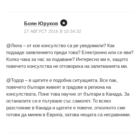
Боян Юруков
27 АВГУСТ 2016 В 10:34:32
@Лила – от кое консулство са ре уведомили? Как
подааде заявлението преди това? Електронно или се яви?
Колко чака за час за подаване? Интересно ми е, защото
повечето консулства не отговориха на запитванията ми.
@Тодор – в щатите е подобна ситуацията. Все пак,
повечето българи живеят в градове в региона на
консулствата. Поне това научих от българи в Канада. За
останалите си е пътуване със самолет. То всяко
разстояние в Канада и щатите е повече, отколкото сме
готови да минем в Европа, затова нещата са несравними.