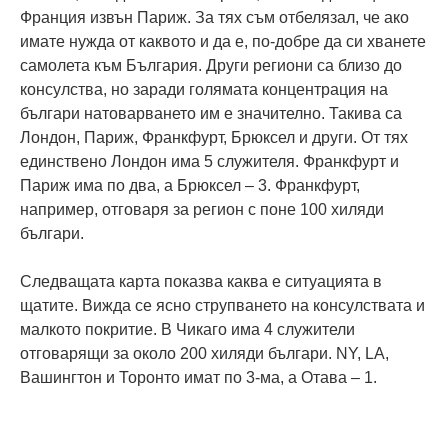
Франция извън Париж. За тях съм отбелязал, че ако
имате нужда от каквото и да е, по-добре да си хванете
самолета към България. Други региони са близо до
консулства, но заради голямата концентрация на
българи натоварването им е значително. Такива са
Лондон, Париж, Франкфурт, Брюксел и други. От тях
единствено Лондон има 5 служителя. Франкфурт и
Париж има по два, а Брюксел – 3. Франкфурт,
например, отговаря за регион с поне 100 хиляди
българи.
Следващата карта показва каква е ситуацията в
щатите. Вижда се ясно струпването на консулствата и
малкото покритие. В Чикаго има 4 служители
отговарящи за около 200 хиляди българи. NY, LA,
Вашингтон и Торонто имат по 3-ма, а Отава – 1.