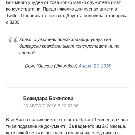
Бях много учуден от това колко малко служители имат
консулствата ни. Преди няколко дни пуснах анкета в
Twitter. Половината познаха. Другата половина отговориха
с 3200.
Колко служители предоставящи услуги на
български граждани имат консулствата ни по
света?
— Боян Юруков (@yurukov)
August 23, 2016
Божидара Божилова
26 АВГУСТ 2016 В 20:53:08
Във Виена положението е същото. Чакаш 1 месец до часа
ти за подаване на документи. За ваденето им 2-3 месеца,
като никой не ти известява, а им звъниш след някакъв