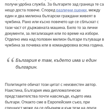
получи удобна служба. За българите зад граница те са
нещо доста повече. Според
различни оценки
, между
един и два милиона български граждани живеят в
чужбина. Рано или късно повечето ще се сблъскат с
тази част от държавната машина. Било то за лични
документи, за легализация или по време на избори.
Отделно има над половин милион българи пътуващи в
чужбина за почивка или в командировка всяка година.
България е там, където има и един
българин.
Политиците обичат този цитат с неизвестен автор.
Наистина, България има дипломатически
представителства почти навсякъде, където има
българи. Откакто сме в Европейския съюз, при
спешност може да се обърнем и към тези на други