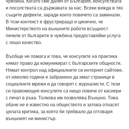
чужбина. Когато сме далеч от България, консулствата
и посолствата са държавата за нас. Всеки вижда в тях
същите дефекти, заради които повечето са заминали.
В този контекст е фрустриращо и цинично, че
Министерството на външните работи всъщност
печели от българите в чужбина предоставяйки услуга
с лошо качество.
Въобще не помага и това, че консулите на практика
нямат право да комуникират с българските общности.
Нямат контрол над официалните си интернет сайтове,
от няколко години е забранено да имат страници в
социалните мрежи и да говорят с журналисти. С тези
си правомощия консулите са нищо повече от касиери
с печат в ръка. Толкова им позволява Външно. Това
обаче не е известно на обществото и затова отнасят
цялата критика, за която би трябвало да отговаря
външният ни министър.