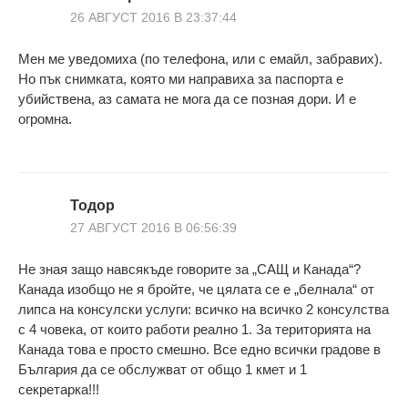
26 АВГУСТ 2016 В 23:37:44
Мен ме уведомиха (по телефона, или с емайл, забравих).
Но пък снимката, която ми направиха за паспорта е
убийствена, аз самата не мога да се позная дори. И е
огромна.
Тодор
27 АВГУСТ 2016 В 06:56:39
Не зная защо навсякъде говорите за „САЩ и Канада“?
Канада изобщо не я бройте, че цялата се е „белнала“ от
липса на консулски услуги: всичко на всичко 2 консулства
с 4 човека, от които работи реално 1. За територията на
Канада това е просто смешно. Все едно всички градове в
България да се обслужват от общо 1 кмет и 1
секретарка!!!