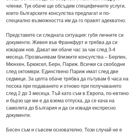
членки. Тук обаче ще обсъдим специфичните услуги,
които българските консулства предлагат и по-
специално възможността им да го правят адекватно.
Представете си следната ситуация: губя личните си
документи. Живея във Франкфурт и трябва да си
изкарам нов. Дават ми обаче час за чак след 3-4
месеца. Прозвънявам близките консулства – Берлин,
Мюнхен, Брюксел, Берн, Париж. Всички са свободни
след октомври. Единствено Париж имат след две
седмици. За целта обаче трябва да пътувам 6 часа на
посока при подаването и отново при получаването
след 2 до 3 месеца. Тъй като съм в Европа, по-евтино
и бързо ще ми е да взема отпуска, да се кача на
самолета до България и да си извадя експресно
документи.
Бесен съм и съвсем основателно. Този случай не е