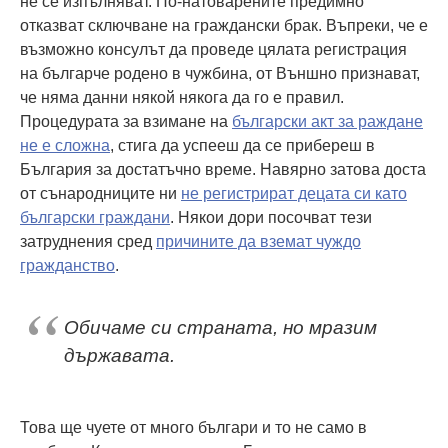
не се изпълняват. По-натоварените предимно
отказват сключване на граждански брак. Въпреки, че е
възможно консулът да проведе цялата регистрация
на българче родено в чужбина, от Външно признават,
че няма данни някой някога да го е правил.
Процедурата за взимане на
български акт за раждане
не е сложна
, стига да успееш да се прибереш в
България за достатъчно време. Навярно затова доста
от сънародниците ни
не регистрират децата си като
български граждани
. Някои дори посочват тези
затруднения сред
причините да вземат чуждо
гражданство
.
Обичаме си страната, но мразим
държавата.
Това ще чуете от много българи и то не само в