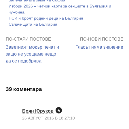
Запечатаната земя на София
Избори 2026 – четири карти за секциите в България и
чужбина
НСИ и броят родени деца на България
Свлачищата на България
ПО-СТАРИ ПОСТОВЕ
ПО-НОВИ ПОСТОВЕ
Навигация
Заветният мокър печат и
Гласът няма значение
на
защо не усещаме нещо
да се подобрява
поста
39 коментара
Боян Юруков
26 АВГУСТ 2016 В 18:27:10