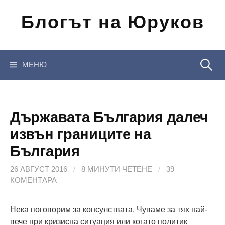
Отиди
Блогът на Юруков
на
съдържанието
Търсен
МЕНЮ
за:
Държавата България далеч
извън границите на
България
26 АВГУСТ 2016
/
8 МИНУТИ ЧЕТЕНЕ
/
39
КОМЕНТАРА
Нека поговорим за консулствата. Чуваме за тях най-
вече при кризисна ситуация или когато политик