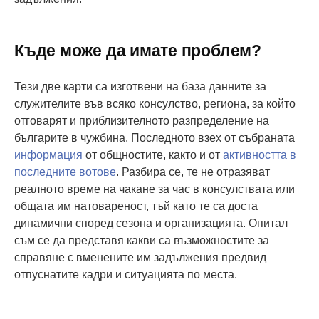
Къде може да имате проблем?
Тези две карти са изготвени на база данните за
служителите във всяко консулство, региона, за който
отговарят и приблизителното разпределение на
българите в чужбина. Последното взех от събраната
информация
от общностите, както и от
активността в
последните вотове
. Разбира се, те не отразяват
реалното време на чакане за час в консулствата или
общата им натовареност, тъй като те са доста
динамични според сезона и организацията. Опитал
съм се да представя какви са възможностите за
справяне с вменените им задължения предвид
отпуснатите кадри и ситуацията по места.