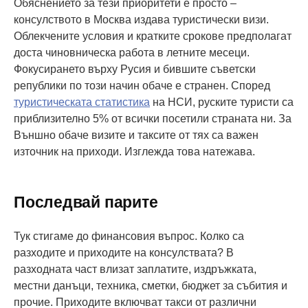
Обяснението за тези приоритети е просто –
консулството в Москва издава туристически визи.
Облекчените условия и кратките срокове предполагат
доста чиновническа работа в летните месеци.
Фокусирането върху Русия и бившите съветски
републики по този начин обаче е странен. Според
туристическата статистика
на НСИ, руските туристи са
приблизително 5% от всички посетили страната ни. За
Външно обаче визите и таксите от тях са важен
източник на приходи. Изглежда това натежава.
Последвай парите
Тук стигаме до финансовия въпрос. Колко са
разходите и приходите на консулствата? В
разходната част влизат заплатите, издръжката,
местни данъци, техника, сметки, бюджет за събития и
прочие. Приходите включват такси от различни