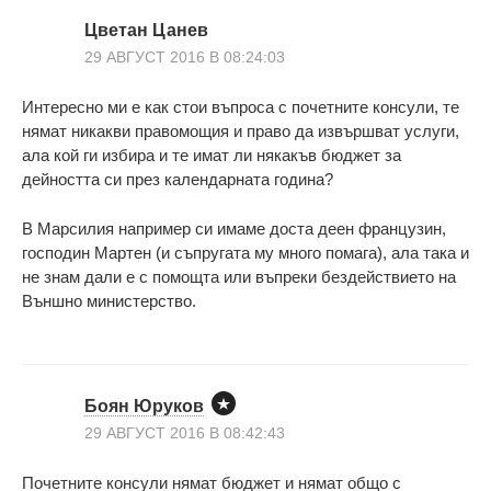
Цветан Цанев
29 АВГУСТ 2016 В 08:24:03
Интересно ми е как стои въпроса с почетните консули, те
нямат никакви правомощия и право да извършват услуги,
ала кой ги избира и те имат ли някакъв бюджет за
дейността си през календарната година?
В Марсилия например си имаме доста деен французин,
господин Мартен (и съпругата му много помага), ала така и
не знам дали е с помощта или въпреки бездействието на
Външно министерство.
Боян Юруков
29 АВГУСТ 2016 В 08:42:43
Почетните консули нямат бюджет и нямат общо с