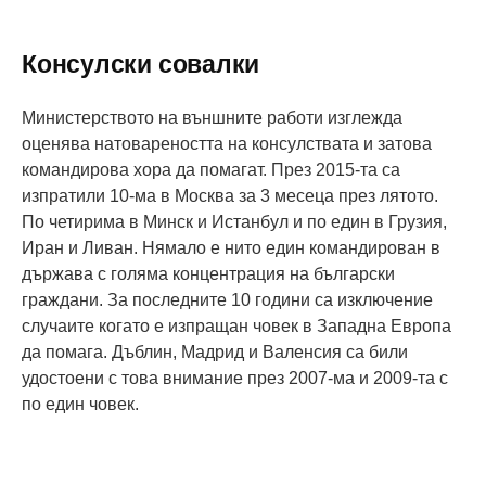
Консулски совалки
Министерството на външните работи изглежда
оценява натовареността на консулствата и затова
командирова хора да помагат. През 2015-та са
изпратили 10-ма в Москва за 3 месеца през лятото.
По четирима в Минск и Истанбул и по един в Грузия,
Иран и Ливан. Нямало е нито един командирован в
държава с голяма концентрация на български
граждани. За последните 10 години са изключение
случаите когато е изпращан човек в Западна Европа
да помага. Дъблин, Мадрид и Валенсия са били
удостоени с това внимание през 2007-ма и 2009-та с
по един човек.