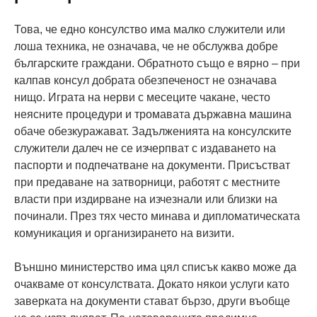
Това, че едно консулство има малко служители или
лоша техника, не означава, че не обслужва добре
българските граждани. Обратното също е вярно – при
калпав консул добрата обезпеченост не означава
нищо. Играта на нерви с месеците чакане, често
неясните процедури и тромавата държавна машина
обаче обезкуражават. Задълженията на консулските
служители далеч не се изчерпват с издаването на
паспорти и подпечатване на документи. Присъстват
при предаване на затворници, работят с местните
власти при издирване на изчезнали или близки на
починали. През тях често минава и дипломатическата
комуникация и организирането на визити.
Външно министерство има цял списък какво може да
очакваме от консулствата. Докато някои услуги като
заверката на документи стават бързо, други въобще