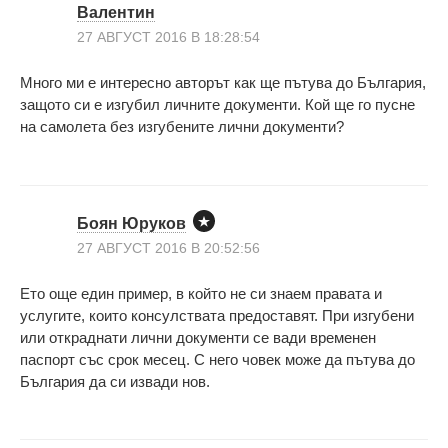
Валентин
27 АВГУСТ 2016 В 18:28:54
Много ми е интересно авторът как ще пътува до България,
защото си е изгубил личните документи. Кой ще го пусне
на самолета без изгубените лични документи?
Боян Юруков
27 АВГУСТ 2016 В 20:52:56
Ето още един пример, в който не си знаем правата и
услугите, които консулствата предоставят. При изгубени
или откраднати лични документи се вади временен
паспорт със срок месец. С него човек може да пътува до
България да си извади нов.