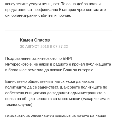
консулските услуги всъщност. Те са на добра воля и
представляват неофициално България чрез контактите
си, организирайки събития и прочие.
Камен Спасов
30 АВГУСТ 2016 В 07:37:22
Поздравления за интервюто по БНР!
Интересното е, че някой в радиото е прочел публикацията
в блога и се осмелил да покани Боян за интервю.
Единствено общественият натск може да накара
политиците да се задействат. Шансовете политиците по
собствена инициатива да задвижат администрацията в
полза на обществеността са много малки (макар че има и
такива случаи).
Взимането на управленски решения на базата на данни