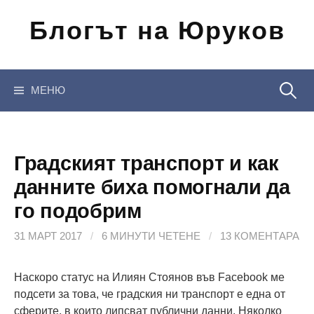
Отиди
Блогът на Юруков
на
съдържанието
Търсен
МЕНЮ
за:
Градският транспорт и как
данните биха помогнали да
го подобрим
31 МАРТ 2017
/
6 МИНУТИ ЧЕТЕНЕ
/
13 КОМЕНТАРА
Наскоро статус на Илиян Стоянов във Facebook ме
подсети за това, че градския ни транспорт е една от
сферите, в които липсват публични данни. Няколко