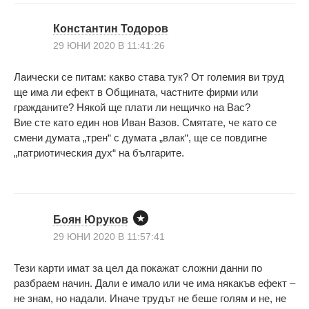
Константин Тодоров
29 ЮНИ 2020 В 11:41:26
Лаически се питам: какво става тук? От големия ви труд
ще има ли ефект в Общината, частните фирми или
гражданите? Някой ще плати ли нещичко на Вас?
Вие сте като един нов Иван Вазов. Смятате, че като се
смени думата „трен“ с думата „влак“, ще се повдигне
„патриотическия дух“ на българите.
Боян Юруков
29 ЮНИ 2020 В 11:57:41
Тези карти имат за цел да покажат сложни данни по
разбраем начин. Дали е имало или че има някакъв ефект –
не знам, но надали. Иначе трудът не беше голям и не, не