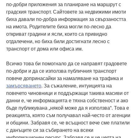
по-добри приложения за планиране на маршрут с
градския транспорт. Сайтовете за недвижими имоти
биха давали по-добра информация за свързаността
на имота. Родителите биха могли по-лесно да
откриват градини и ясли, които са привидно
отдалечени, но биха били достигнати лесно с
транспорт от дома или офиса им.
Всичко това би помогнало да се направят градовете
по-добри и да се използва публичния транспорт
повече допринасайки за намаляване на трафика и
замърсяването
. За съжаление, интуицията на
повечето чиновници и поддържащи такива масиви от
данни е, че информацията е тяхна собственост и ако
бъде публикувана „някой може да я използва“. Това е
реакцията, която съм получавал най-често от агенции
и общини. Забравя се, че всъщност вече сме платили
с данъците си за събирането на всеки
информационен ресурс. Забравя се и че целта на