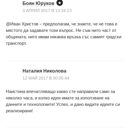
Боян Юруков
3 АПРИЛ 2017 В 13:34:23
@Иван Христов – предполагам, че знаете, че не това е
мястото да задавате този въпрос. Не съм нито част от
общината, нито имам някаква връзка със самият градски
транспорт.
Наталия Николова
12 МАЙ 2017 В 00:05:44
Наистина впечатляващо какво сте направили само за
няколко часа, и колко идеи имате за използване на
данните и технологиите! Успех, и дано видите идеите си
реализирани!