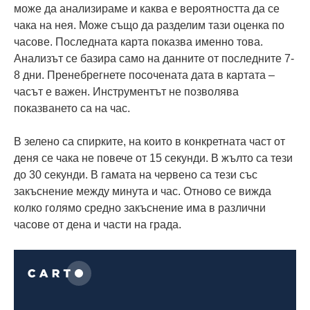
може да анализираме и каква е вероятността да се
чака на нея. Може също да разделим тази оценка по
часове. Последната карта показва именно това.
Анализът се базира само на данните от последните 7-
8 дни. Пренебрегнете посочената дата в картата –
часът е важен. Инструментът не позволява
показването са на час.
В зелено са спирките, на които в конкретната част от
деня се чака не повече от 15 секунди. В жълто са тези
до 30 секунди. В гамата на червено са тези със
закъснение между минута и час. Отново се вижда
колко голямо средно закъснение има в различни
часове от дена и части на града.