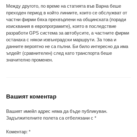
Между другото, по време на статията във Варна беше
преходен период в който линиите, които се обслужват от
частни фирми бяха прехвърлени на общинската (поради
изисквания в европрограмите), която в последствие
разработи GPS система за автобусите, а частните фирми
останаха с някои извънградски маршрути. За това и
данните вероятно не са пълни. Би било интересно да има
ъпдейт (сравнителен) след като транспорта беше
значително променен.
Вашият коментар
Вашият имейл адрес няма да бъде публикуван.
Задължителните полета са отбелязани с
*
Коментар:
*