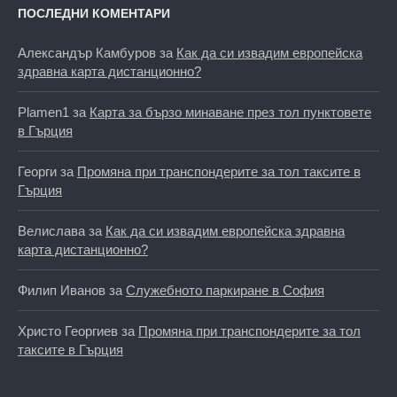
ПОСЛЕДНИ КОМЕНТАРИ
Александър Камбуров
за
Как да си извадим европейска
здравна карта дистанционно?
Plamen1
за
Карта за бързо минаване през тол пунктовете
в Гърция
Георги
за
Промяна при транспондерите за тол таксите в
Гърция
Велислава
за
Как да си извадим европейска здравна
карта дистанционно?
Филип Иванов
за
Служебното паркиране в София
Христо Георгиев
за
Промяна при транспондерите за тол
таксите в Гърция