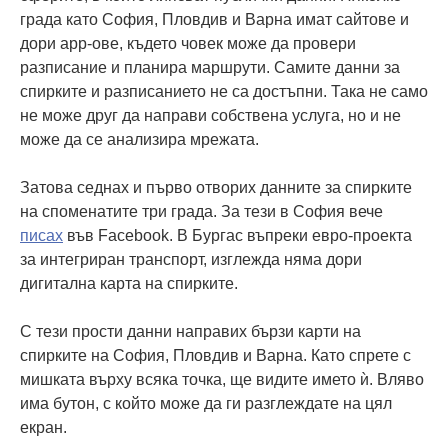
града като София, Пловдив и Варна имат сайтове и
дори app-ове, където човек може да провери
разписание и планира маршрути. Самите данни за
спирките и разписанието не са достъпни. Така не само
не може друг да направи собствена услуга, но и не
може да се анализира мрежата.
Затова седнах и първо отворих данните за спирките
на споменатите три града. За тези в София вече
писах
във Facebook. В Бургас въпреки евро-проекта
за интегриран транспорт, изглежда няма дори
дигитална карта на спирките.
С тези прости данни направих бързи карти на
спирките на София, Пловдив и Варна. Като спрете с
мишката върху всяка точка, ще видите името ѝ. Вляво
има бутон, с който може да ги разглеждате на цял
екран.