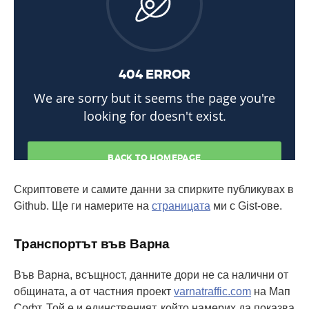
Скриптовете и самите данни за спирките публикувах в
Github. Ще ги намерите на
страницата
ми с Gist-ове.
Транспортът във Варна
Във Варна, всъщност, данните дори не са налични от
общината, а от частния проект
varnatraffic.com
на Мап
Софт. Той е и единственият, който намерих да показва