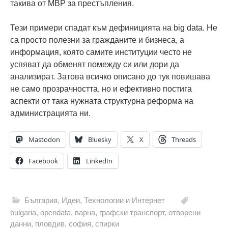
такива от МВР за престъпления.
Тези примери спадат към дефиницията на big data. Не
са просто полезни за гражданите и бизнеса, а
информация, която самите институции често не
успяват да обменят помежду си или дори да
анализират. Затова всичко описано до тук повишава
не само прозрачността, но и ефективно постига
аспекти от така нужната структурна реформа на
администрацията ни.
Mastodon
Bluesky
X
Threads
Facebook
LinkedIn
България
,
Идеи
,
Технологии и Интернет
bulgaria
,
opendata
,
варна
,
графски транспорт
,
отворени
данни
,
пловдив
,
софия
,
спирки