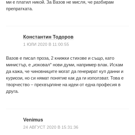
ми е платил никой. За Вазов не мисля, че разбирам
препратката.
Константин Тодоров
1 ЮЛИ 2020 В 11:00:55
Вазов е писал проза, 2 книжки стихове и също, като
министър, е „изковал“ нови думи, например влак. Искам
да кажа, че чиновниците могат да генерират куп данни и
куриози, но си нямат понятие как да ги използват. Това е
творчество – прехвърляне на идеи от една професия в
друга.
Venimus
24 АВГУСТ 2020 В 15:31:36