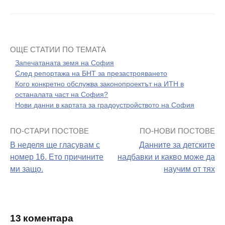
ОЩЕ СТАТИИ ПО ТЕМАТА
Запечатаната земя на София
След репортажа на БНТ за презастрояването
Кого конкретно обслужва законопроектът на ИТН в
останалата част на София?
Нови данни в картата за градоустройството на София
ПО-СТАРИ ПОСТОВЕ
ПО-НОВИ ПОСТОВЕ
Навигация
В неделя ще гласувам с
Данните за детските
на
номер 16. Ето причините
надбавки и какво може да
ми защо.
научим от тях
поста
13 коментара