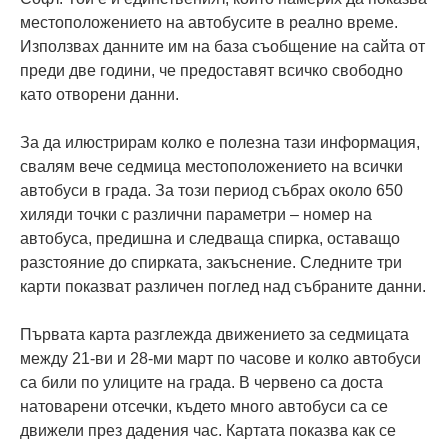
местоположението на автобусите в реално време.
Използвах данните им на база съобщение на сайта от
преди две години, че предоставят всичко свободно
като отворени данни.
За да илюстрирам колко е полезна тази информация,
свалям вече седмица местоположението на всички
автобуси в града. За този период събрах около 650
хиляди точки с различни параметри – номер на
автобуса, предишна и следваща спирка, оставащо
разстояние до спирката, закъснение. Следните три
карти показват различен поглед над събраните данни.
Първата карта разглежда движението за седмицата
между 21-ви и 28-ми март по часове и колко автобуси
са били по улиците на града. В червено са доста
натоварени отсечки, където много автобуси са се
движели през дадения час. Картата показва как се