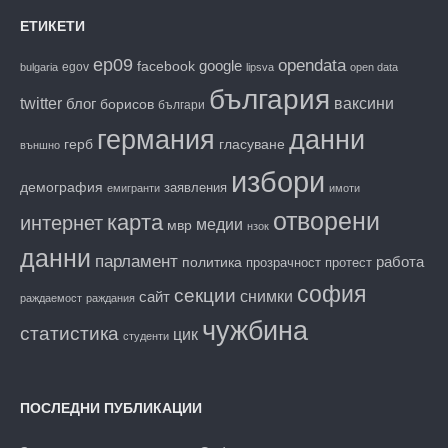
ЕТИКЕТИ
ep09
opendata
facebook
google
egov
bulgaria
lipsva
open data
българия
twitter
блог
ваксини
борисов
българи
данни
германия
гласуване
герб
външно
избори
демография
заявления
емигранти
имоти
отворени
карта
интернет
медии
мвр
нзок
данни
парламент
работа
политика
прозрачност
протест
софия
секции
снимки
сайт
раждаемост
раждания
чужбина
статистика
цик
студенти
ПОСЛЕДНИ ПУБЛИКАЦИИ