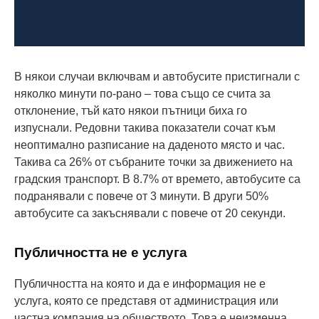
В някои случаи включвам и автобусите пристигнали с
няколко минути по-рано – това също се счита за
отклонение, тъй като някои пътници биха го
изпуснали. Редовни такива показатели сочат към
неоптимално разписание на даденото място и час.
Такива са 26% от събраните точки за движението на
градския транспорт. В 8.7% от времето, автобусите са
подранявали с повече от 3 минути. В други 50%
автобусите са закъснявали с повече от 20 секунди.
Публичността не е услуга
Публичността на която и да е информация не е
услуга, която се представя от администрация или
частна компания на обществото. Това е неизменна