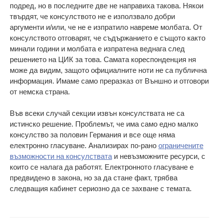
подред, но в последните две не направиха такова. Някои
твърдят, че консулството не е използвало добри
аргументи и/или, че не е изпратило навреме молбата. От
консулството отговарят, че съдържанието е същото както
минали години и молбата е изпратена веднага след
решението на ЦИК за това. Самата кореспонденция ня
може да видим, защото официалните ноти не са публична
информация. Имаме само преразказ от Външно и отговори
от немска страна.
Във всеки случай секции извън консулствата не са
истинско решение. Проблемът, че има само едно малко
консулство за половин Германия и все още няма
електронно гласуване. Анализирах по-рано
ограничените
възможности на консулствата
и невъзможните ресурси, с
които се налага да работят. Електронното гласуване е
предвидено в закона, но за да стане факт, трябва
следващия кабинет сериозно да се захване с темата.