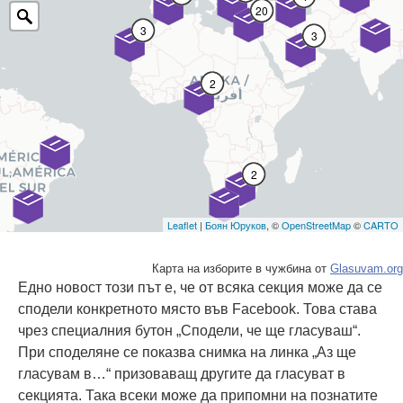
Карта на изборите в чужбина от
Glasuvam.org
Едно новост този път е, че от всяка секция може да се
сподели конкретното място във Facebook. Това става
чрез специалния бутон „Сподели, че ще гласуваш“.
При споделяне се показва снимка на линка „Аз ще
гласувам в…“ призоваващ другите да гласуват в
секцията. Така всеки може да припомни на познатите