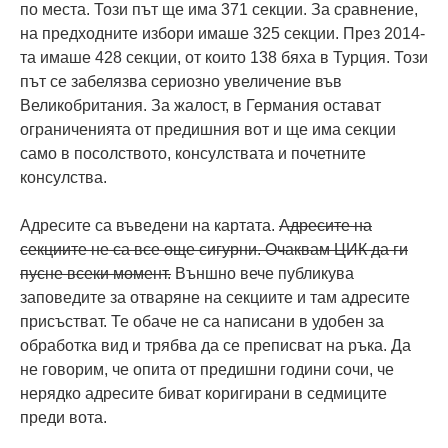
по места. Този път ще има 371 секции. За сравнение,
на предходните избори имаше 325 секции. През 2014-
та имаше 428 секции, от които 138 бяха в Турция. Този
път се забелязва сериозно увеличение във
Великобритания. За жалост, в Германия остават
ограниченията от предишния вот и ще има секции
само в посолството, консулствата и почетните
консулства.
Адресите са въведени на картата.
Адресите на
секциите не са все още сигурни. Очаквам ЦИК да ги
пусне всеки момент.
Външно вече публикува
заповедите за отваряне на секциите и там адресите
присъстват. Те обаче не са написани в удобен за
обработка вид и трябва да се преписват на ръка. Да
не говорим, че опита от предишни години сочи, че
нерядко адресите биват коригирани в седмиците
преди вота.