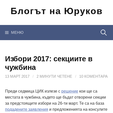
Отиди
Блогът на Юруков
на
съдържанието
Търсен
МЕНЮ
за:
Избори 2017: секциите в
чужбина
13 МАРТ 2017
/
2 МИНУТИ ЧЕТЕНЕ
/
10 КОМЕНТАРА
Преди седмица ЦИК излезе с
решение
кои ще са
местата в чужбина, където ще бъдат отворени секции
за предстоящите избори на 26-ти март. Те са на база
подадените заявления
и предложенията на консулите