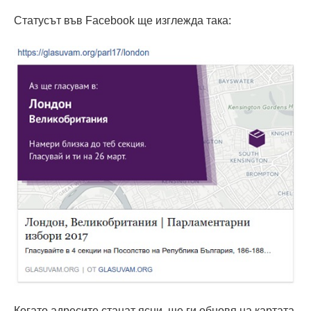
Статусът във Facebook ще изглежда така:
Когато адресите станат ясни, ще ги обновя на картата