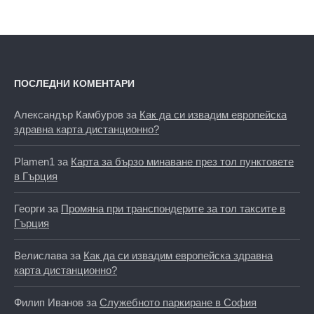
ПОСЛЕДНИ КОМЕНТАРИ
Александър Камбуров
за
Как да си извадим европейска
здравна карта дистанционно?
Plamen1
за
Карта за бързо минаване през тол пунктовете
в Гърция
Георги
за
Промяна при транспондерите за тол таксите в
Гърция
Велислава
за
Как да си извадим европейска здравна
карта дистанционно?
Филип Иванов
за
Служебното паркиране в София