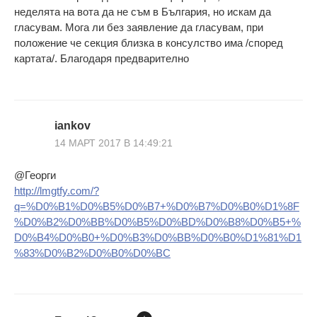
неделята на вота да не съм в България, но искам да
гласувам. Мога ли без заявление да гласувам, при
положение че секция близка в консулство има /според
картата/. Благодаря предварително
iankov
14 МАРТ 2017 В 14:49:21
@Георги
http://lmgtfy.com/?
q=%D0%B1%D0%B5%D0%B7+%D0%B7%D0%B0%D1%8F
%D0%B2%D0%BB%D0%B5%D0%BD%D0%B8%D0%B5+%
D0%B4%D0%B0+%D0%B3%D0%BB%D0%B0%D1%81%D1
%83%D0%B2%D0%B0%D0%BC