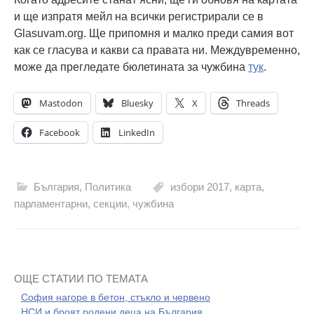
и ще изпратя мейл на всички регистрирали се в
Glasuvam.org. Ще припомня и малко преди самия вот
как се гласува и какви са правата ни. Междувременно,
може да прегледате бюлетината за чужбина
тук
.
Mastodon
Bluesky
X
Threads
Facebook
LinkedIn
България
,
Политика
избори 2017
,
карта
,
парламентарни
,
секции
,
чужбина
ОЩЕ СТАТИИ ПО ТЕМАТА
София нагоре в бетон, стъкло и червено
НСИ и броят родени деца на България