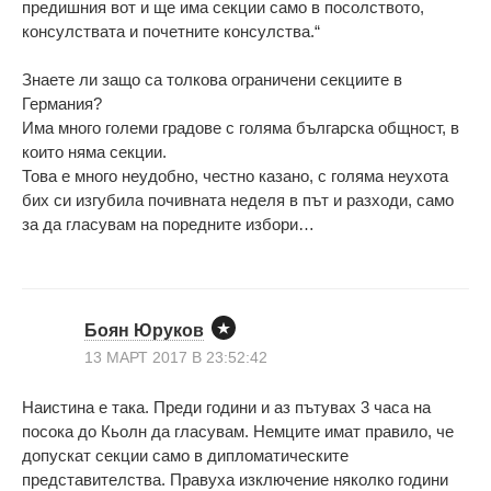
предишния вот и ще има секции само в посолството,
консулствата и почетните консулства.“
Знаете ли защо са толкова ограничени секциите в
Германия?
Има много големи градове с голяма българска общност, в
които няма секции.
Това е много неудобно, честно казано, с голяма неухота
бих си изгубила почивната неделя в път и разходи, само
за да гласувам на поредните избори…
Боян Юруков
13 МАРТ 2017 В 23:52:42
Наистина е така. Преди години и аз пътувах 3 часа на
посока до Кьолн да гласувам. Немците имат правило, че
допускат секции само в дипломатическите
представителства. Правуха изключение няколко години