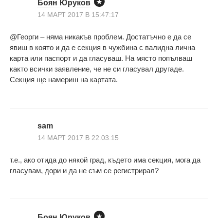
Боян Юруков
14 МАРТ 2017 В 15:47:17
@Георги – няма никакъв проблем. Достатъчно е да се
явиш в която и да е секция в чужбина с валидна лична
карта или паспорт и да гласуваш. На място попълваш
както всички заявление, че не си гласувал другаде.
Секция ще намериш на картата.
sam
14 МАРТ 2017 В 22:03:15
т.е., ако отида до някой град, където има секция, мога да
гласувам, дори и да не съм се регистрирал?
Боян Юруков