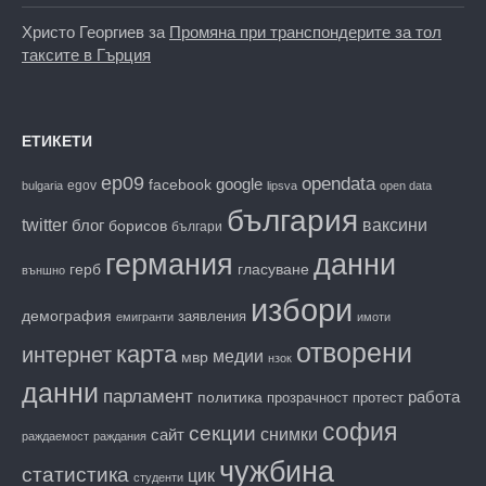
Христо Георгиев
за
Промяна при транспондерите за тол
таксите в Гърция
ЕТИКЕТИ
ep09
opendata
facebook
google
egov
bulgaria
lipsva
open data
българия
twitter
блог
ваксини
борисов
българи
данни
германия
гласуване
герб
външно
избори
демография
заявления
емигранти
имоти
отворени
карта
интернет
медии
мвр
нзок
данни
парламент
работа
политика
прозрачност
протест
софия
секции
снимки
сайт
раждаемост
раждания
чужбина
статистика
цик
студенти