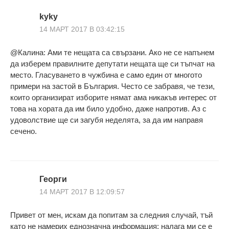
kyky
14 МАРТ 2017 В 03:42:15
@Калина: Ами те нещата са свързани. Ако не се напънем
да изберем правилните депутати нещата ще си тъпчат на
место. Гласуването в чужбина е само един от многото
примери на застой в България. Често се забравя, че тези,
които организират изборите нямат ама никакъв интерес от
това на хората да им било удобно, даже напротив. Аз с
удоволствие ще си загубя неделята, за да им направя
сечено.
Георги
14 МАРТ 2017 В 12:09:57
Привет от мен, искам да попитам за следния случай, тъй
като не намерих еднозначна информация; налага ми се е