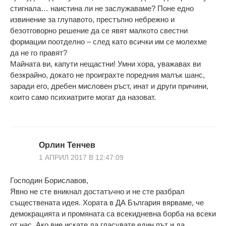
стигнала… наистина ли не заслужаваме? Поне едно
извинение за глупавото, престъпно небрежно и
безотговорно решение да се явят малкото свестни
формации поотделно – след като всички им се молехме
да не го правят?
Майната ви, капути нещастни! Умни хора, уважавах ви
безкрайно, докато не проиграхте поредния малък шанс,
заради его, дребен мисловен ръст, инат и други причини,
които само психиатрите могат да назоват.
Орлин Тенчев
1 АПРИЛ 2017 В 12:47:09
Господин Бориславов,
Явно не сте вникнал достатъчно и не сте разбрал
съществената идея. Хората в ДА България вярваме, че
демокрацията и промяната са всекидневна борба на всеки
от нас. Ако вие искате да гласувате един път и да