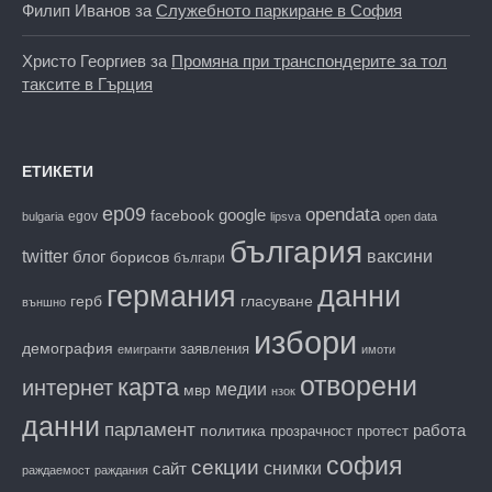
Филип Иванов
за
Служебното паркиране в София
Христо Георгиев
за
Промяна при транспондерите за тол
таксите в Гърция
ЕТИКЕТИ
ep09
opendata
facebook
google
egov
bulgaria
lipsva
open data
българия
twitter
блог
ваксини
борисов
българи
данни
германия
гласуване
герб
външно
избори
демография
заявления
емигранти
имоти
отворени
карта
интернет
медии
мвр
нзок
данни
парламент
работа
политика
прозрачност
протест
софия
секции
снимки
сайт
раждаемост
раждания