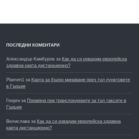
ПОСЛЕДНИ КОМЕНТАРИ
Александър Камбуров
за
Как да си извадим европейска
здравна карта дистанционно?
Plamen1
за
Карта за бързо минаване през тол пунктовете
в Гърция
Георги
за
Промяна при транспондерите за тол таксите в
Гърция
Велислава
за
Как да си извадим европейска здравна
карта дистанционно?