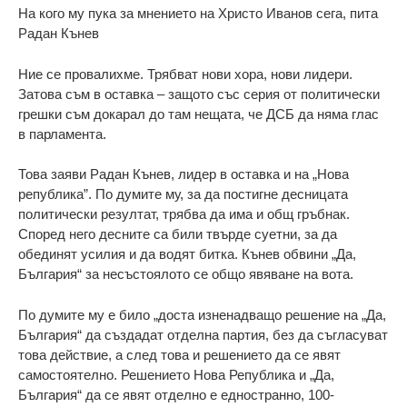
На кого му пука за мнението на Христо Иванов сега, пита
Радан Кънев
Ние се провалихме. Трябват нови хора, нови лидери.
Затова съм в оставка – защото със серия от политически
грешки съм докарал до там нещата, че ДСБ да няма глас
в парламента.
Това заяви Радан Кънев, лидер в оставка и на „Нова
република”. По думите му, за да постигне десницата
политически резултат, трябва да има и общ гръбнак.
Според него десните са били твърде суетни, за да
обединят усилия и да водят битка. Кънев обвини „Да,
България“ за несъстоялото се общо явяване на вота.
По думите му е било „доста изненадващо решение на „Да,
България“ да създадат отделна партия, без да съгласуват
това действие, а след това и решението да се явят
самостоятелно. Решението Нова Република и „Да,
България“ да се явят отделно е едностранно, 100-