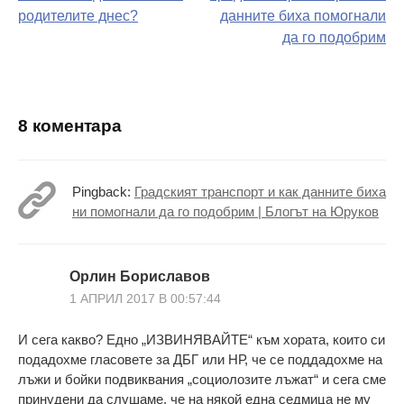
на
родителите днес?
данните биха помогнали
да го подобрим
поста
8 коментара
Pingback:
Градският транспорт и как данните биха
ни помогнали да го подобрим | Блогът на Юруков
Орлин Бориславов
1 АПРИЛ 2017 В 00:57:44
И сега какво? Едно „ИЗВИНЯВАЙТЕ“ към хората, които си
подадохме гласовете за ДБГ или НР, че се поддадохме на
лъжи и бойки подвиквания „социолозите лъжат“ и сега сме
принудени да слушаме, че на някой една седмица не му