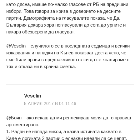
като дясна, имаше по-малко гласове от РБ на предишни
избори. Това говори за криза в доверието на десните
партии. Демографията на гласувалите показа, че Да,
България докара хора негласували до сега до урните и
накара обезверени да гласуват.
@Veselin – случилото се в последната седмица и всички
изказвания и нападки на Кънев показват доста ясно, че
сме били прави в предпазливостта си да се коалираме с
тях и отказа ни в крайна сметка.
Veselin
5 АПРИЛ 2017 В 01:11:46
@Боян – ако искаш да ми реплекираш моля да го правиш
аргоментирано.
1. Радан не напада никой, а казва истината каквато е.
Каде е логиката 2 партии с еднакви идеали да се цепят.