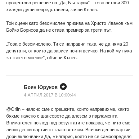
процентово решение на „Да, България“ – това остави 300
хиляди души непредставени, заяви Кънев.
Той оцени като безсмислен призива на Христо Иванов към
Бойко Борисов да не става премиер за трети път.
„Това е безсмислено. Ти си направил така, че да няма 20
депутати, от които да зависи почти всичко. На кой му пука
за твоето мнение“, обясни Кънев.
Боян Юруков
4 АПРИЛ 2017 В 10:00:44
@Orlin – наясно сме с грешките, които направихме, както
бяхме наясно с шансовете да влезем в парламента.
Внимателен поглед над резултатите показва, че нито сме
лиши десни партии от гласовете им. Всички десни партии,
дори включвайки Да, България, която не се самоопределя