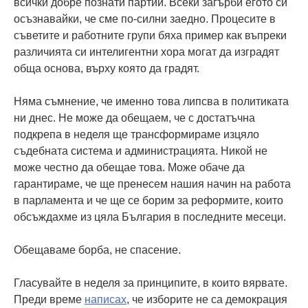
всички добре познати партии. Всеки загърби егото си
осъзнавайки, че сме по-силни заедно. Процесите в
съветите и работните групи бяха пример как въпреки
различията си интелигентни хора могат да изградят
обща основа, върху която да градят.
Няма съмнение, че именно това липсва в политиката
ни днес. Не може да обещаем, че с достатъчна
подкрепа в неделя ще трансформираме изцяло
съдебната система и администрацията. Никой не
може честно да обещае това. Може обаче да
гарантираме, че ще пренесем нашия начин на работа
в парламента и че ще се борим за реформите, които
обсъждахме из цяла България в последните месеци.
Обещаваме борба, не спасение.
Гласувайте в неделя за принципите, в които вярвате.
Преди време
написах
, че изборите не са демокрация