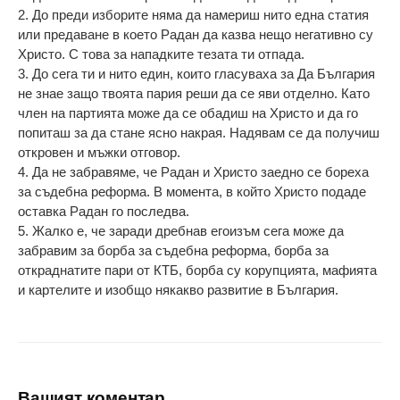
2. До преди изборите няма да намериш нито една статия
или предаване в което Радан да казва нещо негативно су
Христо. С това за нападките тезата ти отпада.
3. До сега ти и нито един, които гласуваха за Да България
не знае защо твоята пария реши да се яви отделно. Като
член на партията може да се обадиш на Христо и да го
попиташ за да стане ясно накрая. Надявам се да получиш
откровен и мъжки отговор.
4. Да не забравяме, че Радан и Христо заедно се бореха
за съдебна реформа. В момента, в който Христо подаде
оставка Радан го последва.
5. Жалко е, че заради дребнав егоизъм сега може да
забравим за борба за съдебна реформа, борба за
откраднатите пари от КТБ, борба су корупцията, мафията
и картелите и изобщо някакво развитие в България.
Вашият коментар