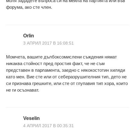
моля зададете въпроса си на мейла на партията или във
форума, ако сте член.
Orlin
3 АПРИЛ 2017 В 16:08:51
Момчета, вашите дълбоксомислени съждения нямат
никаква стойност пред простия факт, че не съм
представен в парламента, заедно с някокостотин хиляди
като мен. Вие сте или от себеразрушителния тип, дето не
си признава грешките, или сте от глупавия тип хора, които
не ги осъзнават.
Veselin
4 АПРИЛ 2017 В 00:35:31