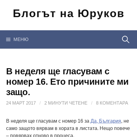
Отиди
Блогът на Юруков
на
съдържанието
Търсен
МЕНЮ
за:
В неделя ще гласувам с
номер 16. Ето причините ми
защо.
24 МАРТ 2017
/
2 МИНУТИ ЧЕТЕНЕ
/
8 КОМЕНТАРА
В неделя ще гласувам с номер 16 за
Да, България
, не
само защото вярвам в хората в листата. Нещо повече
– повярвах отново в процеса.