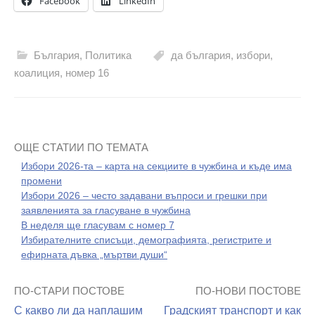
Facebook
LinkedIn
България
,
Политика
да българия
,
избори
,
коалиция
,
номер 16
ОЩЕ СТАТИИ ПО ТЕМАТА
Избори 2026-та – карта на секциите в чужбина и къде има
промени
Избори 2026 – често задавани въпроси и грешки при
заявленията за гласуване в чужбина
В неделя ще гласувам с номер 7
Избирателните списъци, демографията, регистрите и
ефирната дъвка „мъртви души“
ПО-СТАРИ ПОСТОВЕ
ПО-НОВИ ПОСТОВЕ
Навигация
С какво ли да наплашим
Градският транспорт и как