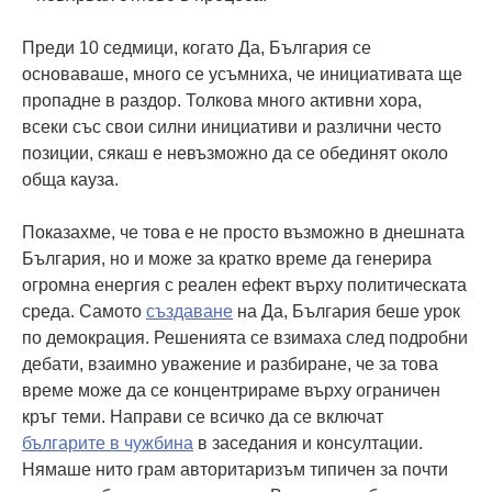
Преди 10 седмици, когато Да, България се
основаваше, много се усъмниха, че инициативата ще
пропадне в раздор. Толкова много активни хора,
всеки със свои силни инициативи и различни често
позиции, сякаш е невъзможно да се обединят около
обща кауза.
Показахме, че това е не просто възможно в днешната
България, но и може за кратко време да генерира
огромна енергия с реален ефект върху политическата
среда. Самото
създаване
на Да, България беше урок
по демокрация. Решенията се взимаха след подробни
дебати, взаимно уважение и разбиране, че за това
време може да се концентрираме върху ограничен
кръг теми. Направи се всичко да се включат
българите в чужбина
в заседания и консултации.
Нямаше нито грам авторитаризъм типичен за почти