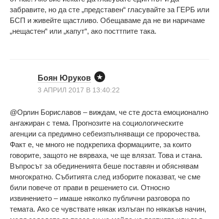
забравите, но да сте „представен“ гласувайте за ГЕРБ или
БСП и живейте щастливо. Обещаваме да не ви наричаме
„нещастен“ или „капут“, ако посттпите така.
Боян Юруков
3 АПРИЛ 2017 В 13:40:22
@Орлин Бориславов – виждам, че сте доста емоционално
ангажиран с тема. Прогнозите на социологическите
агенции са предимно себеизпълняващи се пророчества.
Факт е, че много не подкрепиха формациите, за които
говорите, защото не вярваха, че ще влязат. Това и стана.
Въпросът за обединенията беше поставян и обяснявам
многократно. Събитията след изборите показват, че сме
били повече от прави в решението си. Относно
извинението – имаше няколко публични разговора по
темата. Ако се чувствате някак излъган по някакъв начин,