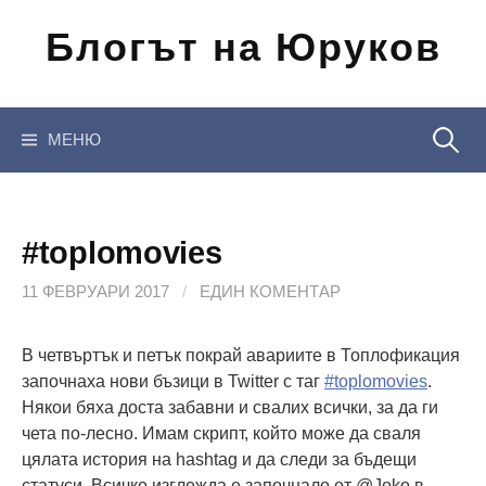
Отиди
Блогът на Юруков
на
съдържанието
Търсен
МЕНЮ
за:
#toplomovies
11 ФЕВРУАРИ 2017
/
ЕДИН КОМЕНТАР
В четвъртък и петък покрай авариите в Топлофикация
започнаха нови бъзици в Twitter с таг
#toplomovies
.
Някои бяха доста забавни и свалих всички, за да ги
чета по-лесно. Имам скрипт, който може да сваля
цялата история на hashtag и да следи за бъдещи
статуси. Всичко изглежда е започнало от @Joko в