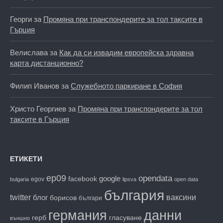
Георги
за
Промяна при транспондерите за тол таксите в
Гърция
Велислава
за
Как да си извадим европейска здравна
карта дистанционно?
Филип Иванов
за
Служебното паркиране в София
Христо Георгиев
за
Промяна при транспондерите за тол
таксите в Гърция
ЕТИКЕТИ
ep09
opendata
facebook
google
egov
bulgaria
lipsva
open data
българия
twitter
блог
ваксини
борисов
българи
данни
германия
гласуване
герб
външно