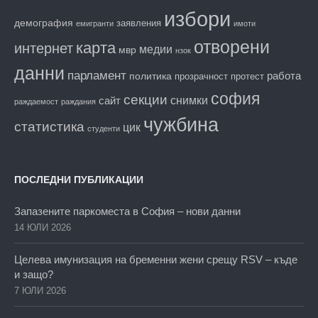
избори
демография
заявления
емигранти
имоти
отворени
карта
интернет
медии
мвр
нзок
данни
парламент
работа
политика
прозрачност
протест
софия
секции
снимки
сайт
раждаемост
раждания
чужбина
статистика
цик
студенти
ПОСЛЕДНИ ПУБЛИКАЦИИ
Запазените паркоместа в София – нови данни
14 ЮЛИ 2026
Целева имунизация на бременни жени срещу RSV – къде
и защо?
7 ЮЛИ 2026