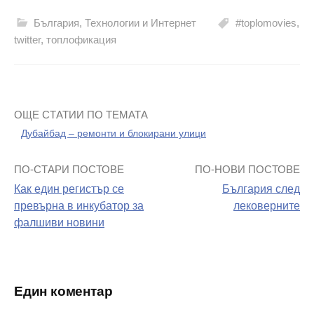
България
,
Технологии и Интернет
#toplomovies
,
twitter
,
топлофикация
ОЩЕ СТАТИИ ПО ТЕМАТА
Дубайбад – ремонти и блокирани улици
ПО-СТАРИ ПОСТОВЕ
ПО-НОВИ ПОСТОВЕ
Навигация
Как един регистър се
България след
на
превърна в инкубатор за
лековерните
фалшиви новини
поста
Един коментар