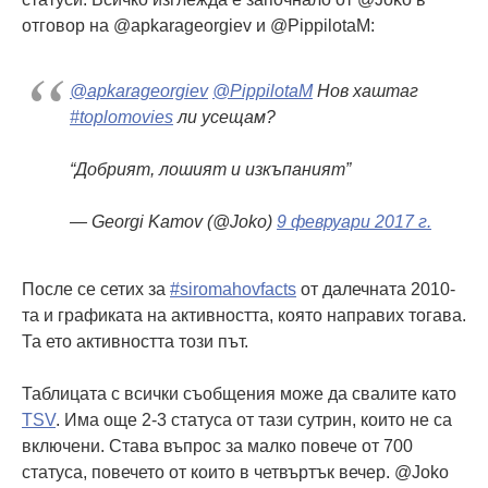
отговор на @apkarageorgiev и @PippilotaM:
@apkarageorgiev
@PippilotaM
Нов хаштаг
#toplomovies
ли усещам?
“Добрият, лошият и изкъпаният”
— Georgi Kamov (@Joko)
9 февруари 2017 г.
После се сетих за
#siromahovfacts
от далечната 2010-
та и графиката на активността, която направих тогава.
Та ето активността този път.
Таблицата с всички съобщения може да свалите като
TSV
. Има още 2-3 статуса от тази сутрин, които не са
включени. Става въпрос за малко повече от 700
статуса, повечето от които в четвъртък вечер. @Joko