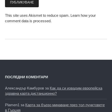
This site uses Akismet to reduce spam.
Learn how your
comment data is processed.
ПОСЛЕДНИ КОМЕНТАРИ
Александър Камбуров
за
Как да си извадим европейска
здравна карта дистанционно?
Plamen1
за
Карта за бързо минаване през тол пунктовете
в Гърция