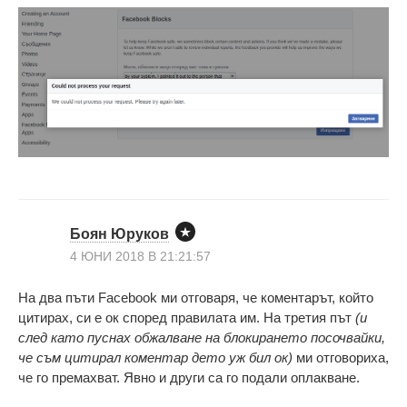
Боян Юруков
4 ЮНИ 2018 В 21:21:57
На два пъти Facebook ми отговаря, че коментарът, който
цитирах, си е ок според правилата им. На третия път
(и
след като пуснах обжалване на блокирането посочвайки,
че съм цитирал коментар дето уж бил ок)
ми отговориха,
че го премахват. Явно и други са го подали оплакване.