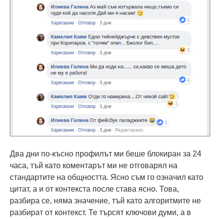
Два дни по-късно профилът ми беше блокиран за 24
часа, тъй като коментарът ми не отговарял на
стандартите на общността. Ясно съм го означил като
цитат, а и от контекста после става ясно. Това,
разбира се, няма значение, тъй като алгоритмите не
разбират от контекст. Те търсят ключови думи, а в