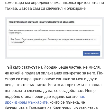
коментара ми определено има няколко притеснителни
такива. Затова съм си спечелил и блокиране.
Тъй като статусът на Йордан беше частен, не мисля,
че някой е подавал оплаквания конкретно за него. По-
скоро са изпращали повече сигнали за мен и други
неща, които съм писал. Когато алгоритъмът е хванал
въпросната ключова дума, се е задействал. Нещо
подобно стана преди две години, когато
пак
иронизирам мъжкарите
, които се пънеха, че
бежанците в Германия са били жени, но като стане