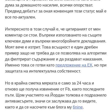
дума за домашното насилие, всички опорстват.
Предвид дебатът за оная конвенция този статус май е
все по-актуален.
Интересното в този случай е, че цитираният от мен
коментар си стои. Въпреки използването на същите
ключови думи и въпреки многобройните докладвания.
Моят вече е изтрит. Това всъщност е един дребен
пример защо не трябва да се позволява на алгоритми
да филтрират съдържание и да раздават наказания.
Именно това се готви като
предложение на ЕК
, но при
защитата на интелектуална собственост.
Но в крайна сметка мярката е само за 24 часа и
отново ще получа извинение от Fb, както последните
пъти. Щом участието на Йордан толкова е подразнило
антиваксърите, значи си заслужава да го видите,
както и да се насочите към блога му
6nine
.