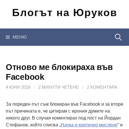
Отиди
Блогът на Юруков
на
съдържанието
Търсен
МЕНЮ
за:
Отново ме блокираха във
Facebook
4 ЮНИ 2018
/
2 МИНУТИ ЧЕТЕНЕ
/
2 КОМЕНТАРА
За пореден път съм блокиран във Facebook и за втори
път причината е, че цитирам с ирония думите на
някого друг. В случая коментирах под пост на Йордан
Стефанов, който списва „
Наука и критично мислене
“ и