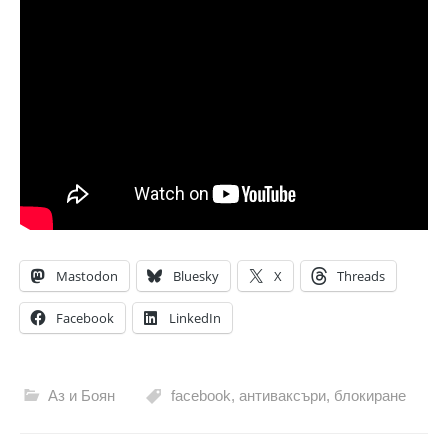
Mastodon
Bluesky
X
Threads
Facebook
LinkedIn
Аз и Боян
facebook
,
антиваксъри
,
блокиране