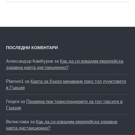
ПОСЛЕДНИ КОМЕНТАРИ
Александър Камбуров
за
Как да си извадим европейска
здравна карта дистанционно?
Plamen1
за
Карта за бързо минаване през тол пунктовете
в Гърция
Георги
за
Промяна при транспондерите за тол таксите в
Гърция
Велислава
за
Как да си извадим европейска здравна
карта дистанционно?