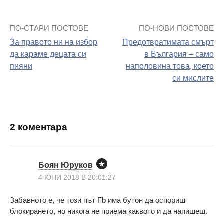
ПО-СТАРИ ПОСТОВЕ
ПО-НОВИ ПОСТОВЕ
Навигация
За правото ни на избор
Предотвратимата смърт
на
да караме децата си
в България – само
пияни
наполовина това, което
поста
си мислите
2 коментара
Боян Юруков
4 ЮНИ 2018 В 20:01:27
Забавното е, че този път Fb има бутон да оспориш
блокирането, но никога не приема каквото и да напишеш.