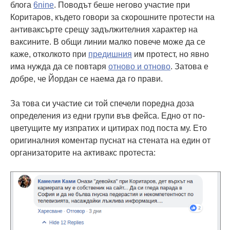
блога
6nine
. Поводът беше негово участие при
Коритаров, където говори за скорошните протести на
антиваксърте срещу задължителния характер на
ваксините. В общи линии малко повече може да се
каже, отколкото при
предишния
им протест, но явно
има нужда да се повтаря
отново и отново
. Затова е
добре, че Йордан се наема да го прави.
За това си участие си той спечели поредна доза
определения из едни групи във фейса. Едно от по-
цветущите му изпратих и цитирах под поста му. Ето
оригиналния коментар пуснат на стената на един от
организаторите на активакс протеста: