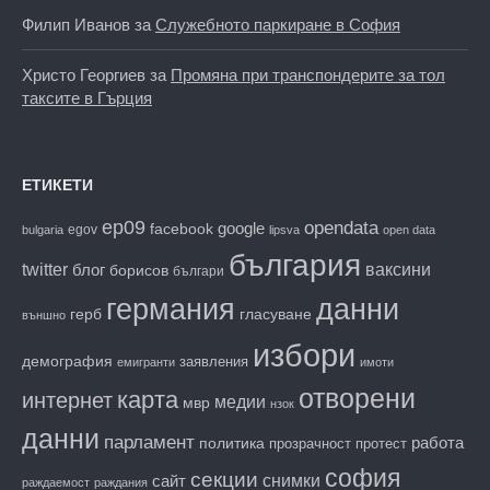
Филип Иванов
за
Служебното паркиране в София
Христо Георгиев
за
Промяна при транспондерите за тол
таксите в Гърция
ЕТИКЕТИ
ep09
opendata
facebook
google
egov
bulgaria
lipsva
open data
българия
twitter
блог
ваксини
борисов
българи
данни
германия
гласуване
герб
външно
избори
демография
заявления
емигранти
имоти
отворени
карта
интернет
медии
мвр
нзок
данни
парламент
работа
политика
прозрачност
протест
софия
секции
снимки
сайт
раждаемост
раждания