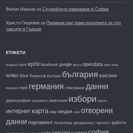
Филип Иванов
за
Служебното паркиране в София
Христо Георгиев
за
Промяна при транспондерите за тол
таксите в Гърция
ЕТИКЕТИ
ep09
opendata
facebook
google
egov
bulgaria
lipsva
open data
българия
twitter
блог
ваксини
борисов
българи
данни
германия
гласуване
герб
външно
избори
демография
заявления
емигранти
имоти
отворени
карта
интернет
медии
мвр
нзок
данни
парламент
работа
политика
прозрачност
протест
софия
секции
снимки
сайт