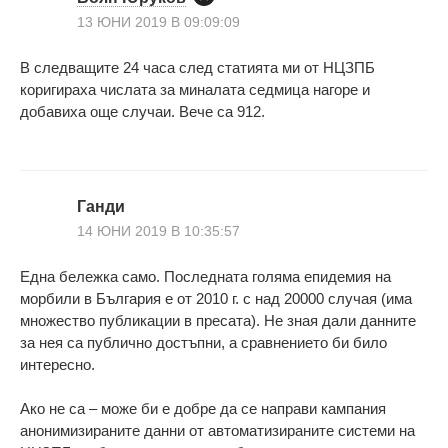
13 ЮНИ 2019 В 09:09:09
В следващите 24 часа след статията ми от НЦЗПБ
коригираха числата за миналата седмица нагоре и
добавиха още случаи. Вече са 912.
Ганди
14 ЮНИ 2019 В 10:35:57
Една бележка само. Последната голяма епидемия на
морбили в България е от 2010 г. с над 20000 случая (има
множество публикации в пресата). Не зная дали данните
за нея са публично достъпни, а сравнението би било
интересно.
Aко не са – може би е добре да се направи кампания
анонимизираните данни от автоматизираните системи на