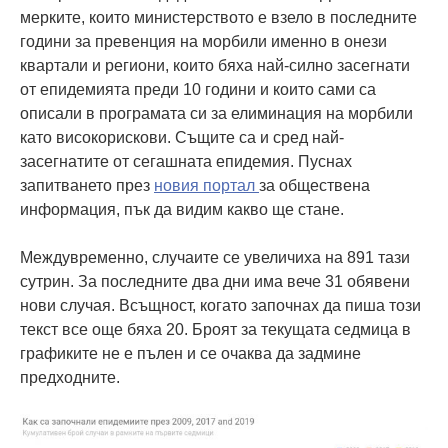
мерките, които министерството е взело в последните
години за превенция на морбили именно в онези
квартали и региони, които бяха най-силно засегнати
от епидемията преди 10 години и които сами са
описали в програмата си за елиминация на морбили
като високорискови. Същите са и сред най-
засегнатите от сегашната епидемия. Пуснах
запитването през
новия портал
за обществена
информация, пък да видим какво ще стане.
Междувременно, случаите се увеличиха на 891 тази
сутрин. За последните два дни има вече 31 обявени
нови случая. Всъщност, когато започнах да пиша този
текст все още бяха 20. Броят за текущата седмица в
графиките не е пълен и се очаква да задмине
предходните.