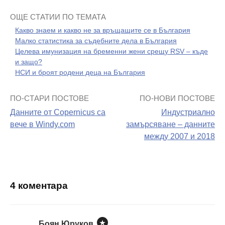
ОЩЕ СТАТИИ ПО ТЕМАТА
Какво знаем и какво не за връщащите се в България
Малко статистика за съдебните дела в България
Целева имунизация на бременни жени срещу RSV – къде
и защо?
НСИ и броят родени деца на България
ПО-СТАРИ ПОСТОВЕ
ПО-НОВИ ПОСТОВЕ
Навигация
Данните от Copernicus са
Индустриално
на
вече в Windy.com
замърсяване – данните
между 2007 и 2018
поста
4 коментара
Боян Юруков