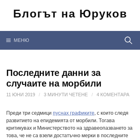
Отиди
Блогът на Юруков
на
съдържанието
Търсен
МЕНЮ
за:
Последните данни за
случаите на морбили
11 ЮНИ 2019
/
3 МИНУТИ ЧЕТЕНЕ
/
4 КОМЕНТАРА
Преди три седмици
пуснах графиките
, с които следя
развитието на епидемията от морбили. Тогава
критикувах и Министерството на здравеопазването за
това, че не са взели достатъчно мерки в последните