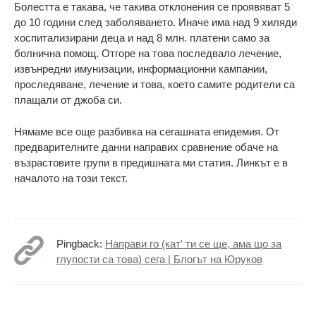
Болестта е такава, че такива отклонения се проявяват 5
до 10 години след заболяването. Иначе има над 9 хиляди
хоспитализирани деца и над 8 млн. платени само за
болнична помощ. Отгоре на това последвало лечение,
извънредни имунизации, информационни кампании,
проследяване, лечение и това, което самите родители са
плащали от джоба си.
Нямаме все още разбивка на сегашната епидемия. От
предварителните данни направих сравнение обаче на
възрастовите групи в предишната ми статия. Линкът е в
началото на този текст.
Pingback:
Направи го (кат' ти се ще, ама що за
глупости са това) сега | Блогът на Юруков