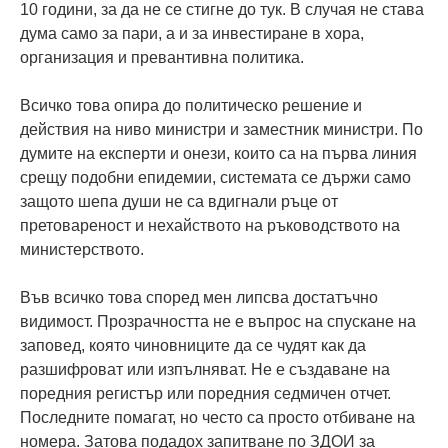
10 години, за да не се стигне до тук. В случая не става
дума само за пари, а и за инвестиране в хора,
организация и превантивна политика.
Всичко това опира до политическо решение и
действия на ниво министри и заместник министри. По
думите на експерти и онези, които са на първа линия
срещу подобни епидемии, системата се държи само
защото шепа души не са вдигнали ръце от
претовареност и нехайството на ръководството на
министерството.
Във всичко това според мен липсва достатъчно
видимост. Прозрачността не е въпрос на спускане на
заповед, която чиновниците да се чудят как да
разшифроват или изпълняват. Не е създаване на
поредния регистър или поредния седмичен отчет.
Последните помагат, но често са просто отбиване на
номера. Затова подадох запитване по ЗДОИ за