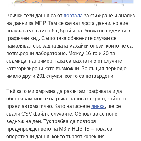
Всички тези данни са от
портала
за събиране и анализ
на данни за МПР. Там се качват доста данни, но ние
получаваме само общ брой и разбивка по седмици в
графичен вид. Също така обявените случаи се
намаляват със задна дата махайки онези, които не са
потвърдени лабораторно. Между 16-та и 20-та
седмица, например, така са махнати 5 от случите
категоризирани като възможни. За същия период е
имало други 291 случая, които са потвърдени.
Тъй като ми омръзна да разчитам графиката и да
обновявам моите на ръка, написах скрипт, който го
прави автоматично. Като натиснете
линка
, ще се
свали CSV файл с случаите. Обновява се поне
веднъж на ден. Тук трябва да повторя
предупреждението на МЗ и НЦЗПБ – това са
оперативни данни, които търпят корекция.