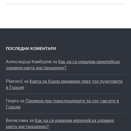
ПОСЛЕДНИ КОМЕНТАРИ
Александър Камбуров
за
Как да си извадим европейска
здравна карта дистанционно?
Plamen1
за
Карта за бързо минаване през тол пунктовете
в Гърция
Георги
за
Промяна при транспондерите за тол таксите в
Гърция
Велислава
за
Как да си извадим европейска здравна
карта дистанционно?