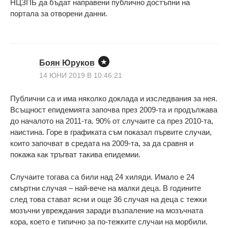
НЦЗПБ да бъдат направени публично достъпни на
портала за отворени данни.
Боян Юруков
14 ЮНИ 2019 В 10:46:21
Публични са и има няколко доклада и изследвания за нея.
Всъщност епидемията започва през 2009-та и продължава
до началото на 2011-та. 90% от случаите са през 2010-та,
наистина. Горе в графиката съм показал първите случаи,
които започват в средата на 2009-та, за да сравня и
покажа как тръгват такива епидемии.
Случаите тогава са били над 24 хиляди. Имало е 24
смъртни случая – най-вече на малки деца. В годините
след това стават ясни и още 36 случая на деца с тежки
мозъчни увреждания заради възпаление на мозъчната
кора, което е типично за по-тежките случаи на морбили.