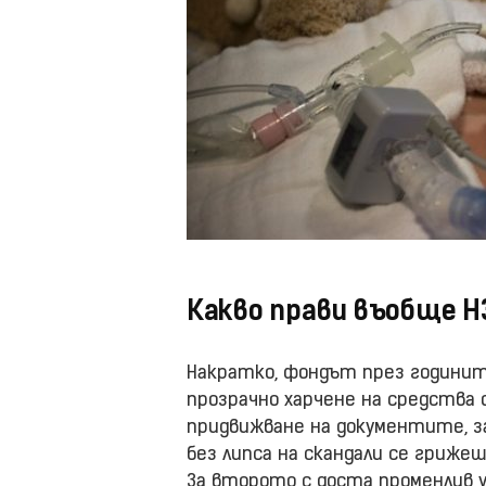
Какво прави въобще Н
Накратко, фондът през годинит
прозрачно харчене на средства 
придвижване на документите, за
без липса на скандали се гриж
За второто с доста променлив 