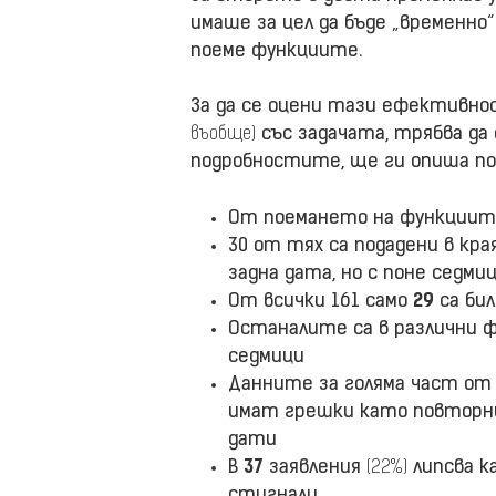
имаше за цел да бъде „временно
поеме функциите.
За да се оцени тази ефективнос
въобще)
със задачата, трябва да 
подробностите, ще ги опиша по-
От поемането на функциите
30 от тях са подадени в кра
задна дата, но с поне седми
От всички 161 само
29
са би
Останалите са в различни ф
седмици
Данните за голяма част от 
имат грешки като повторни 
дати
В
37
заявления
(22%)
липсва к
стигнали.