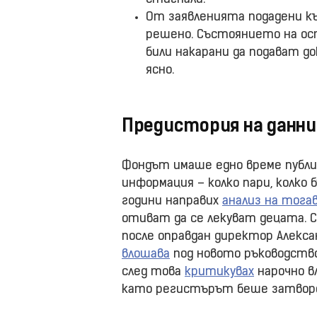
От заявленията подадени къ
решено. Състоянието на ост
били накарани да подават до
ясно.
Предистория на данн
Фондът имаше едно време публи
информация – колко пари, колко б
години направих
анализ на тог
отиват да се лекуват децата. 
после оправдан директор Алекса
влошава
под новото ръководство
след това
критикувах
нарочно в
като регистърът беше затвор