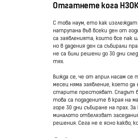
Отгатнете кога НЗО
С това наум, ето как изглеждат
натрупана във всеки ден от год
са заявленията, които все пак
но в дадения ден са събирали пра
не са били решени до 30 дни сл
тях.
Вижда се, че от април насам се 
месец няма заявление, което да 
старите престояват. Спадът в к
това са подадените в края на м
горе 30 дни събиране на прах. 
миналото отбелязват заседания
решения. Сега не е ясно какво, к