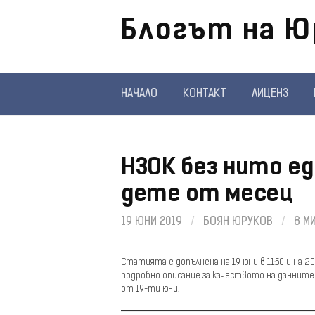
Отиди
Блогът на Ю
на
съдържанието
НАЧАЛО
КОНТАКТ
ЛИЦЕНЗ
НЗОК без нито ед
дете от месец
19 ЮНИ 2019
/
БОЯН ЮРУКОВ
/
8 М
Статията е допълнена на 19 юни в 11:50 и на 20
подробно описание за качеството на данните
от 19-ти юни.