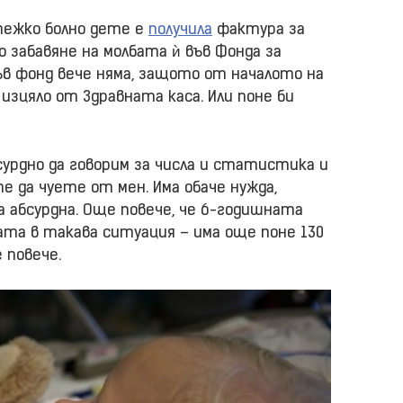
тежко болно дете е
получила
фактура за
 забавяне на молбата ѝ във Фонда за
ъв фонд вече няма, защото от началото на
изцяло от Здравната каса. Или поне би
сурдно да говорим за числа и статистика и
е да чуете от мен. Има обаче нужда,
абсурдна. Още повече, че 6-годишната
ата в такава ситуация – има още поне 130
 повече.