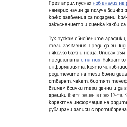
През април пуснах
нов анализ на
намерих начин да получа всичко
колко заявления са подадени, кол
закъснението и оценка какви са
Тук пускам обновените графики, 
тези заявления. Преди да ги вид
няколко важни неща. Описал съм
предишната
статия
. Накратко
информацията, която чиновници
родителите на тези болни деца
отварят, чакат, въртят телефон
взимам всички тези данни и да 
грешки
(като решение през 19-ти в
коректна информация на родите
дублирани записи с противореча