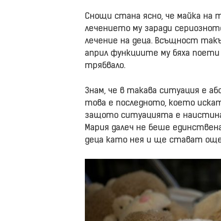
Снощи стана ясно, че майка на 
лечението му заради сериозното
лечение на деца. Всъщност так
април функциите му бяха поети 
трябвало.
Знам, че в такава ситуация е аб
това е последното, което искат
защото ситуацията е наистина 
Мария далеч не беше единствен
деца като нея и ще стават още