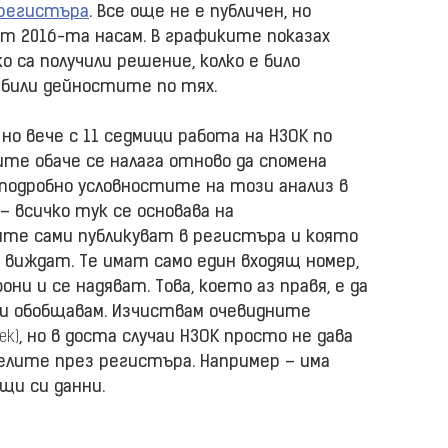
 регистъра
. Все още не е публичен, но
 от 2016-та насам. В графиките показах
ко са получили решение, колко е било
 били дейностите по тях.
но вече с 11 седмици работа на НЗОК по
ите обаче се налага отново да спомена
 подробно условностите на този анализ в
 – всичко тук се основава на
те сами публикуват в регистъра и която
 виждат. Те имат само един входящ номер,
и и се надяват. Това, което аз правя, е да
ги обобщавам. Изчиствам очевидните
ек)
, но в доста случаи НЗОК просто не дава
лите през регистъра. Например – има
щи си данни.