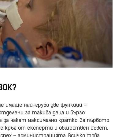
ЗОК?
е имаше най-грубо две функции –
отделени за такива деца и бързо
 да чакат максимално кратко. За първото
еше кръг от експерти и обществен съвет.
успех – администрацията. Всичко това