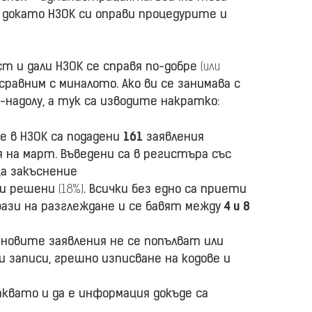
“ докато НЗОК си оправи процедурите и
т и дали НЗОК се справя по-добре
(или
сравним с миналото. Ако ви се занимава с
надолу, а тук са изводите накратко:
 в НЗОК са подадени
161
заявления
я на март. Въведени са в регистъра със
ца закъснение
ли решени
(18%)
. Всички без едно са приети
ази на разглеждане и се бавят между
4 и 8
новите заявления не се попълват или
записи, грешно изписване на кодове и
аквато и да е информация докъде са