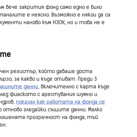
м вече закрития фонд само едно е било
аналите е неясно. Възможно е някои да са
кументи наново към НЗОК, но и това не е
ите
чен регистър, който даваше доста
ързо, за какво и къде отиват. Преди 3
авашните данни
, включително с карта къде
След фиаското с арестувания шумно и
ндров,
показах как работата на фонда се
 отново гледайки същите данни. Малко
лошената прозрачност на фонда, тъй
ен.