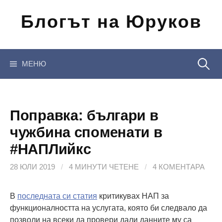
Отиди
Блогът на Юруков
на
съдържанието
Търсен
МЕНЮ
за:
Поправка: българи в
чужбина споменати в
#НАПЛийкс
28 ЮЛИ 2019
/
4 МИНУТИ ЧЕТЕНЕ
/
4 КОМЕНТАРА
В
последната си статия
критикувах НАП за
функционалността на услугата, която би следвало да
позволи на всеки да провери дали данните му са