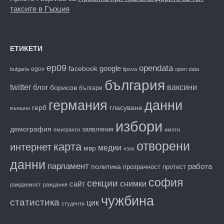
таксите в Гърция
ЕТИКЕТИ
ep09
opendata
facebook
google
egov
bulgaria
lipsva
open data
българия
twitter
блог
ваксини
борисов
българи
данни
германия
гласуване
герб
външно
избори
демография
заявления
емигранти
имоти
отворени
карта
интернет
медии
мвр
нзок
данни
парламент
работа
политика
прозрачност
протест
софия
секции
снимки
сайт
раждаемост
раждания
чужбина
статистика
цик
студенти