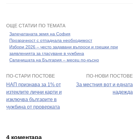
ОЩЕ СТАТИИ ПО ТЕМАТА
Запечатаната земя на София
Прозрачност с отпаднала необходимост
Избори 2026 – често задавани въпроси и грешки при
заявленията за гласуване в чужбина
Свлачищата на България – месец по-късно
ПО-СТАРИ ПОСТОВЕ
ПО-НОВИ ПОСТОВЕ
Навигация
НАП признава за 1% от
За местния вот и едната
на
изтеклите лични карти и
надежда
изключва българите в
поста
чужбина от проверката
4 коментара