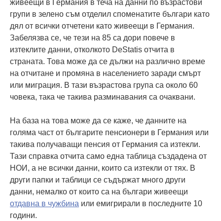
живеещи в Германия в теча на данни по възрастови
групи в зелено съм отделил споменатите българи като
дял от всички отчетени като живеещи в Германия.
Забелязва се, че тези на 85 са дори повече в
изтеклите данни, отколкото DeStatis отчита в
страната. Това може да се дължи на различно време
на отчитане и промяна в населението заради смърт
или миграция. В тази възрастова група са около 60
човека, така че такива разминавания са очаквани.
На база на това може да се каже, че данните на
голяма част от българите пенсионери в Германия или
такива получаващи пенсия от Германия са изтекли.
Тази справка отчита само една таблица създадена от
НОИ, а не всички данни, които са изтекли от тях. В
други папки и таблици се съдържат много други
данни, немалко от които са на българи живеещи
отдавна в чужбина
или емигрирали в последните 10
години.