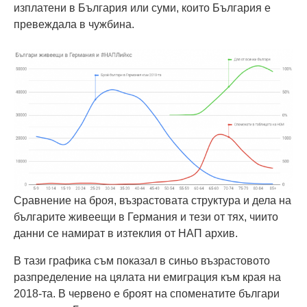
изплатени в България или суми, които България е
превеждала в чужбина.
Сравнение на броя, възрастовата структура и дела на
българите живеещи в Германия и тези от тях, чиито
данни се намират в изтеклия от НАП архив.
В тази графика съм показал в синьо възрастовото
разпределение на цялата ни емиграция към края на
2018-та. В червено е броят на споменатите българи