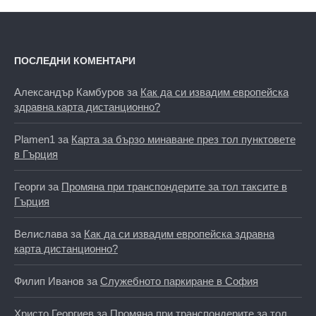
ПОСЛЕДНИ КОМЕНТАРИ
Александър Камбуров
за
Как да си извадим европейска
здравна карта дистанционно?
Plamen1
за
Карта за бързо минаване през тол пунктовете
в Гърция
Георги
за
Промяна при транспондерите за тол таксите в
Гърция
Велислава
за
Как да си извадим европейска здравна
карта дистанционно?
Филип Иванов
за
Служебното паркиране в София
Христо Георгиев
за
Промяна при транспондерите за тол