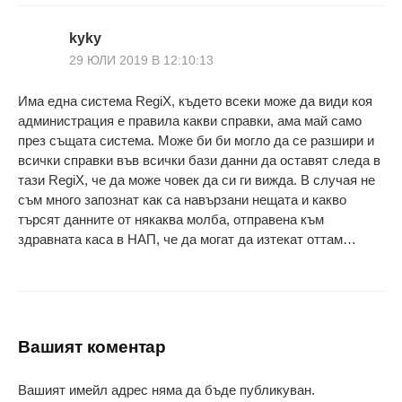
kyky
29 ЮЛИ 2019 В 12:10:13
Има една система RegiX, където всеки може да види коя
администрация е правила какви справки, ама май само
през същата система. Може би би могло да се разшири и
всички справки във всички бази данни да оставят следа в
тази RegiX, че да може човек да си ги вижда. В случая не
съм много запознат как са навързани нещата и какво
търсят данните от някаква молба, отправена към
здравната каса в НАП, че да могат да изтекат оттам…
Вашият коментар
Вашият имейл адрес няма да бъде публикуван.