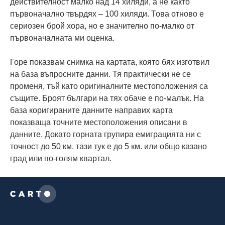
действителност малко над 14 хиляди, а не както
първоначално твърдях – 100 хиляди. Това отново е
сериозен брой хора, но е значително по-малко от
първоначалната ми оценка.
Горе показвам снимка на картата, която бях изготвил
на база въпросните данни. Тя практически не се
променя, тъй като оригиналните местоположения са
същите. Броят българи на тях обаче е по-малък. На
база коригираните данните направих карта
показваща точните местоположения описани в
данните. Докато горната групира емиграцията ни с
точност до 50 км. тази тук е до 5 км. или общо казано
град или по-голям квартал.