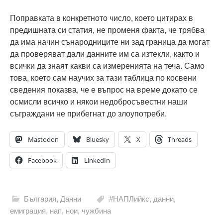
Поправката в конкретното число, което цитирах в
предишната си статия, не променя факта, че трябва
да има начин сънародниците ни зад граница да могат
да проверяват дали данните им са изтекли, както и
всички да знаят какви са измеренията на теча. Само
това, което сам научих за тази таблица по косвени
сведения показва, че е въпрос на време докато се
осмисли всичко и някои недобросъвестни наши
съграждани не прибегнат до злоупотреби.
Mastodon
Bluesky
X
Threads
Facebook
LinkedIn
България
,
Данни
#НАПЛийкс
,
данни
,
емиграция
,
нап
,
нои
,
чужбина