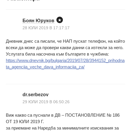
Боян Юруков
28 ЮЛИ 2019 В 17:17:17
Дневник днес са писали, че НАП пускат телефон, на който
всеки да може да провери какви данни са изтекли за него.
Услугата била насочена към българите в чужбина:
https://www.dnevnik.bg/bulgaria/2019/07/28/3944152_prihodna
ta_agenciia_veche_dava_informaciia_za/
dr.serbezov
29 ЮЛИ 2019 В 06:50:26
Виж какво са пуснали в ДВ – ПОСТАНОВЛЕНИЕ № 186
ОТ 19 ЮЛИ 2019 Г.
за приемане на Наредба за минималните изисквания за