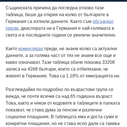
Същинската причина да погледна отново тази
таблица, беше да открия на колко от българите в
Германия са изтекли данните. Както съм
обсъждал
преди
, диаспората ни в Германия е най-голямата в
света и в последните години се увеличи значително.
Както
коментирах
преди, не знаем колко са актуални
данните, а за голяма част от тях не знаем все още и
какво означават. Тази таблица обаче показва 33208
записа на 4268 българи, които са отбелязани, че
живеят в Германия. Това са 1.18% от емиграцията ни.
Разглеждайки по-подробно по възрастови групи се
вижда, че почти всички са над 65 годишна възраст.
Това, както и някои от кодовете в таблиците в папката
показват, че става дума за пенсии и различни
социални плащания. В таблицата има и доста суми и
конкретни плащания, но не става ясно дали са такива