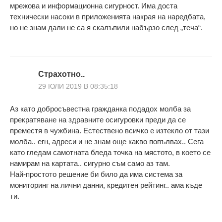
мрежова и информационна сигурност. Има доста
технически насоки в приложенията накрая на наредбата,
но не знам дали не са я скалъпили набързо след „теча“.
Страхотно..
29 ЮЛИ 2019 В 08:35:18
Аз като добросъвестна гражданка подадох молба за
прекратяване на здравните осигуровки преди да се
преместя в чужбина. Естествено всичко е изтекло от тази
молба.. егн, адреси и не знам още какво попълвах.. Сега
като гледам самотната бледа точка на мястото, в което се
намирам на картата.. сигурно съм само аз там.
Най-простото решение би било да има система за
мониторинг на лични данни, кредитен рейтинг.. ама къде
ти.