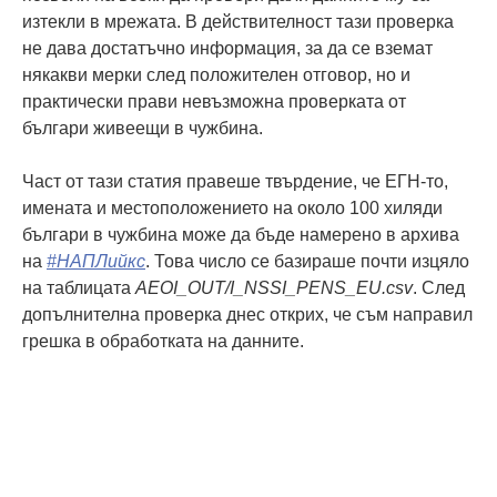
изтекли в мрежата. В действителност тази проверка
не дава достатъчно информация, за да се вземат
някакви мерки след положителен отговор, но и
практически прави невъзможна проверката от
българи живеещи в чужбина.
Част от тази статия правеше твърдение, че ЕГН-то,
имената и местоположението на около 100 хиляди
българи в чужбина може да бъде намерено в архива
на
#НАПЛийкс
. Това число се базираше почти изцяло
на таблицата
AEOI_OUT/I_NSSI_PENS_EU.csv
. След
допълнителна проверка днес открих, че съм направил
грешка в обработката на данните.