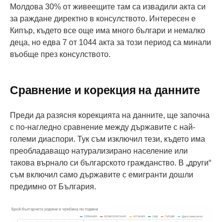
Молдова 30% от живеещите там са извадили акта си
за раждане директно в консулството. Интересен е
Кипър, където все още има много българи и немалко
деца, но едва 7 от 1044 акта за този период са минали
въобще през консулството.
Сравнение и корекция на данните
Преди да разясня корекцията на данните, ще започна
с по-нагледно сравнение между държавите с най-
големи диаспори. Тук съм изключил тези, където има
преобладаващо натурализирано население или
такова върнало си българското гражданство. В „други“
съм включил само държавите с емигранти дошли
предимно от България.