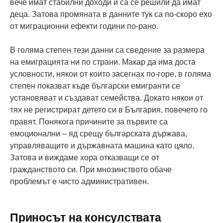
вече имат стабилни доходи и са се решили да имат
деца. Затова промяната в данните тук са по-скоро ехо
от миграционни ефекти години по-рано.
В голяма степен тези данни са сведение за размера
на емиграцията ни по страни. Макар да има доста
условности, някои от които засегнах по-горе, в голяма
степен показват къде български емигранти се
установяват и създават семейства. Докато някои от
тях не регистрират детето си в България, повечето го
правят. Понякога причините за първите са
емоционални – яд срещу българската държава,
управляващите и държавната машина като цяло.
Затова и виждаме хора отказващи се от
гражданството си. При мнозинството обаче
проблемът е чисто административен.
Приносът на консулствата