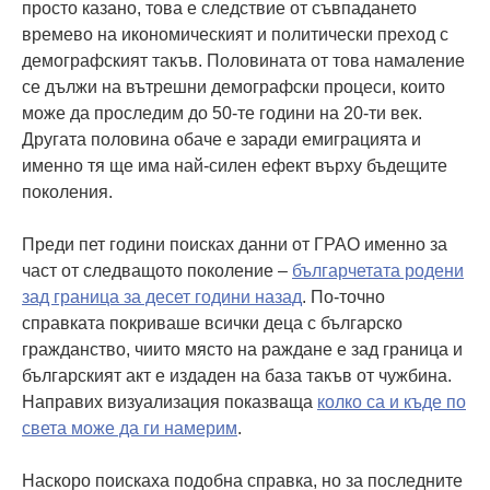
просто казано, това е следствие от съвпадането
времево на икономическият и политически преход с
демографският такъв. Половината от това намаление
се дължи на вътрешни демографски процеси, които
може да проследим до 50-те години на 20-ти век.
Другата половина обаче е заради емиграцията и
именно тя ще има най-силен ефект върху бъдещите
поколения.
Преди пет години поисках данни от ГРАО именно за
част от следващото поколение –
българчетата родени
зад граница за десет години назад
. По-точно
справката покриваше всички деца с българско
гражданство, чиито място на раждане е зад граница и
българският акт е издаден на база такъв от чужбина.
Направих визуализация показваща
колко са и къде по
света може да ги намерим
.
Наскоро поискаха подобна справка, но за последните