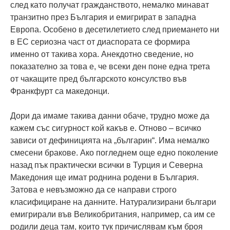
след като получат гражданството, немалко минават
транзитно през България и емигрират в западна
Европа. Особено в десетилетието след приемането ни
в ЕС сериозна част от диаспората се формира
именно от такива хора. Анекдотно сведение, но
показателно за това е, че всеки ден поне една трета
от чакащите пред българското консулство във
Франкфурт са македонци.
Дори да имаме такива данни обаче, трудно може да
кажем със сигурност кой какъв е. Отново – всичко
зависи от дефиницията на „българин“. Има немалко
смесени бракове. Ако погледнем още едно поколение
назад пък практически всички в Турция и Северна
Македония ще имат роднина родени в България.
Затова е невъзможно да се направи строго
класифициране на данните. Натурализирани българи
емигрирали във Великобритания, например, са им се
родили деца там, които тук причислявам към броя