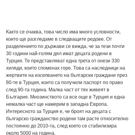
Както се очаква, това число има много условности,
които ще разгледаме в следващите редове. От
разделението по държави се вижда, че за тези почти
30 години най-голям дял имат децата родени в
Турция. Те представляват една трета от онези 330
хиляди, които споменах горе. Това са наследници на
жертвите на изселването на български граждани през
80-те в Турция, които са получили паспорт по право
след 90-та година. Малка част от тях живеят в
България. Мнозинството са все още в Турция и една
немалка част ще намерим в западна Европа.
Интересното за Турция е, че броят на децата с
българско гражданство родени там расте относително
постоянно до 2010-та, след което се стабилизира
около 5000 на година.