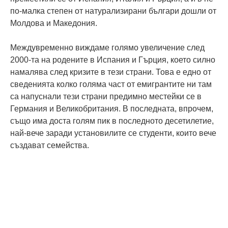
по-малка степен от натурализирани българи дошли от
Молдова и Македония.
Междувременно виждаме голямо увеличение след
2000-та на родените в Испания и Гърция, което силно
намалява след кризите в тези страни. Това е едно от
сведенията колко голяма част от емигрантите ни там
са напуснали тези страни предимно местейки се в
Германия и Великобритания. В последната, впрочем,
също има доста голям пик в последното десетилетие,
най-вече заради установилите се студенти, които вече
създават семейства.