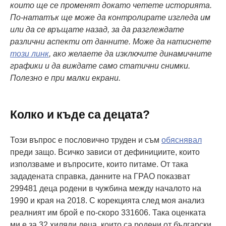
които ще се променят докато четете историята.
По-нататък ще може да контролирате изгледа им
или да се връщате назад, за да разглеждате
различни аспекти от данните. Може да натиснете
този линк
, ако желаете да изключите динамичните
графики и да виждате само статични снимки.
Полезно е при малки екрани.
Колко и къде са децата?
Този въпрос е пословично труден и съм
обяснявал
преди защо. Всичко зависи от дефинициите, които
използваме и въпросите, които питаме. От така
зададената справка, данните на ГРАО показват
299481 деца родени в чужбина между началото на
1990 и края на 2018. С корекцията след моя анализ
реалният им брой е по-скоро 331606. Така оценката
ми е за 32 хиляди деца, които са родени от български