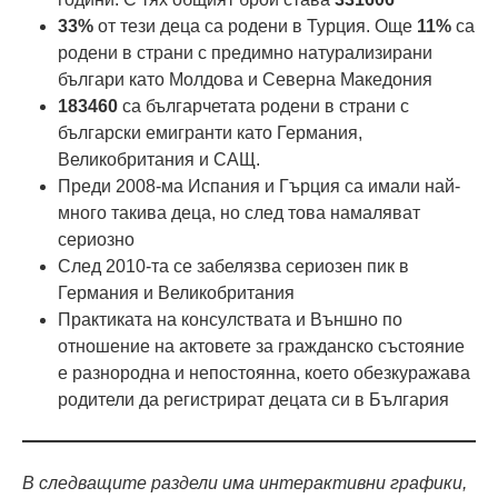
33%
от тези деца са родени в Турция. Още
11%
са
родени в страни с предимно натурализирани
българи като Молдова и Северна Македония
183460
са българчетата родени в страни с
български емигранти като Германия,
Великобритания и САЩ.
Преди 2008-ма Испания и Гърция са имали най-
много такива деца, но след това намаляват
сериозно
След 2010-та се забелязва сериозен пик в
Германия и Великобритания
Практиката на консулствата и Външно по
отношение на актовете за гражданско състояние
е разнородна и непостоянна, което обезкуражава
родители да регистрират децата си в България
В следващите раздели има интерактивни графики,