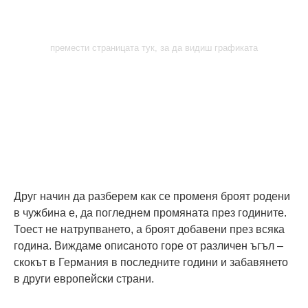
премести страницата тук, за да видиш графиката
Друг начин да разберем как се променя броят родени
в чужбина е, да погледнем промяната през годините.
Тоест не натрупването, а броят добавени през всяка
година. Виждаме описаното горе от различен ъгъл –
скокът в Германия в последните години и забавянето
в други европейски страни.