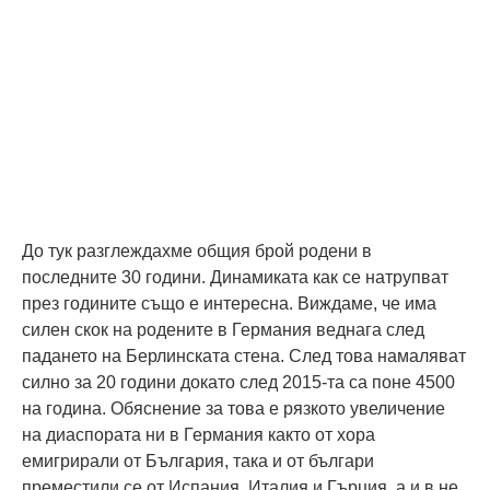
До тук разглеждахме общия брой родени в
последните 30 години. Динамиката как се натрупват
през годините също е интересна. Виждаме, че има
силен скок на родените в Германия веднага след
падането на Берлинската стена. След това намаляват
силно за 20 години докато след 2015-та са поне 4500
на година. Обяснение за това е рязкото увеличение
на диаспората ни в Германия както от хора
емигрирали от България, така и от българи
преместили се от Испания, Италия и Гърция, а и в не