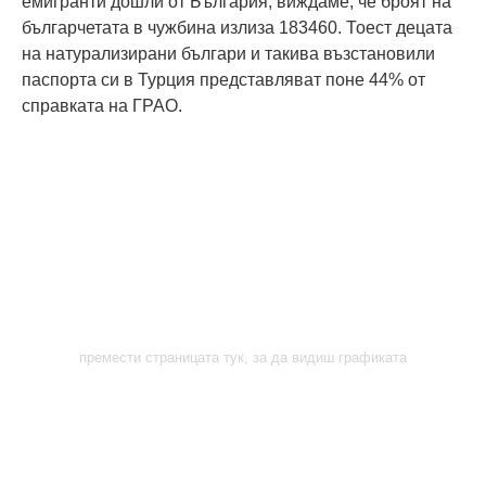
емигранти дошли от България, виждаме, че броят на
българчетата в чужбина излиза 183460. Тоест децата
на натурализирани българи и такива възстановили
паспорта си в Турция представляват поне 44% от
справката на ГРАО.
премести страницата тук, за да видиш графиката