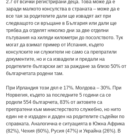
2.7 от всички регистрирани деца. Това може да е
заради малкото консулства в страната – може да е
все тая за родителите дали ще извадят акт при
следващото си връщане в България или дали ще
трябва да отделят няколко дни за две отделни
пътувания на хиляди километри до посолството. Тук
могат да взимат пример от Испания, където
консулските ни служители не само са препратили
документите, но и са извадили и предали на
родителите български акт за раждане за близо 50% от
българчетата родени там.
При Ирландия този дял е 17%. Молдова – 30%. При
Норвегия, където за последните 5 години са се
родили 554 българчета, 83% от актовете са
препратени към министерството служебно, но нито
един не е издаден и даден на родителите съдейки по
справката. Аналогична е ситуацията в Южна Африка
(82%), Чехия (60%), Русия (47%) и Украйна (26%). В