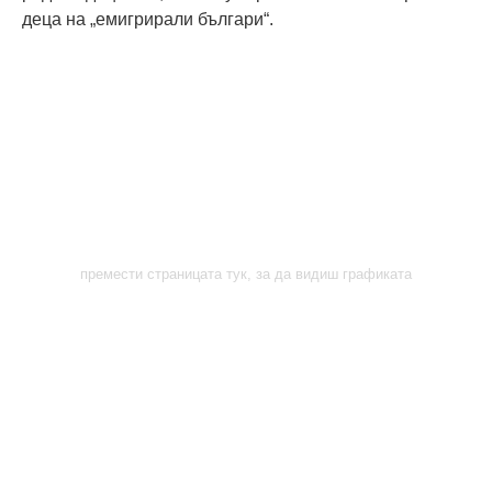
деца на „емигрирали българи“.
премести страницата тук, за да видиш графиката