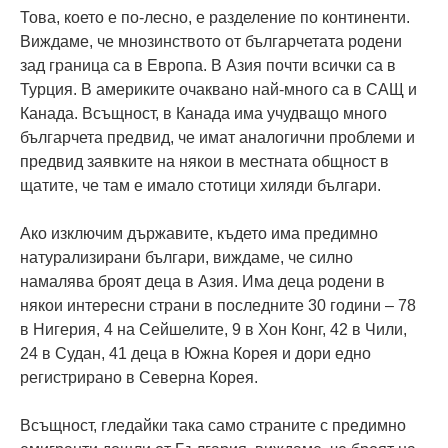
Това, което е по-лесно, е разделение по континенти.
Виждаме, че мнозинството от българчетата родени
зад граница са в Европа. В Азия почти всички са в
Турция. В америките очаквано най-много са в САЩ и
Канада. Всъщност, в Канада има учудващо много
българчета предвид, че имат аналогични проблеми и
предвид заявките на някои в местната общност в
щатите, че там е имало стотици хиляди българи.
Ако изключим държавите, където има предимно
натурализирани българи, виждаме, че силно
намалява броят деца в Азия. Има деца родени в
някои интересни страни в последните 30 години – 78
в Нигерия, 4 на Сейшелите, 9 в Хон Конг, 42 в Чили,
24 в Судан, 41 деца в Южна Корея и дори едно
регистрирано в Северна Корея.
Всъщност, гледайки така само страните с предимно