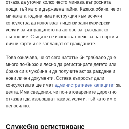
отказа да уточни колко често минава въпросната
поща, тъй като е държавна тайна. Казаха обаче, че от
миналата година има инструкция към всички
консулства да използват лицензирани куриерски
услуги за изпращането на актове за гражданско
състояние. Същите се използват вече за паспорти и
лични карти и се заплащат от гражданите.
Това означава, че от сега нататък би трябвало да е
много по-бързо и лесно да регистрирате детето или
брака си в чужбина и да получите акт за раждане и
нови лични документи. Остава въпросът дали
консулствата ще имат
административен капацитет
за
целта. Има сведения, че по-натоварените директно
отказват да извършват такива услуги, тъй като им е
непосилно.
Служебно регистриране