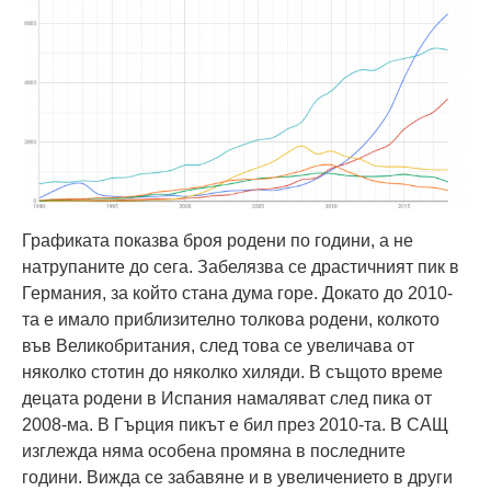
Графиката показва броя родени по години, а не
натрупаните до сега. Забелязва се драстичният пик в
Германия, за който стана дума горе. Докато до 2010-
та е имало приблизително толкова родени, колкото
във Великобритания, след това се увеличава от
няколко стотин до няколко хиляди. В същото време
децата родени в Испания намаляват след пика от
2008-ма. В Гърция пикът е бил през 2010-та. В САЩ
изглежда няма особена промяна в последните
години. Вижда се забавяне и в увеличението в други