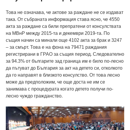
Това не означава, че актове за раждане не се издават
така. От събраната информация става ясно, че 4550
акта за раждане са били препратени от консулствата
на МВнР между 2015-та и декември 2019-та. По
същия начин са минали още 4102 акта за брак и 3247
– за смърт. Това е на фона на 79471 раждания
регистрирани в ГРАО за същия период. Следователно
за 94.3% от българите зад граница им е било по-лесно
да пътуват до България за акт на детето си, отколкото
да го направят в близкото консулство. От това лесно
може да предположим, че още доста не им се
занимава с процедурата когато детето получи по-
лесно чуждо гражданство.