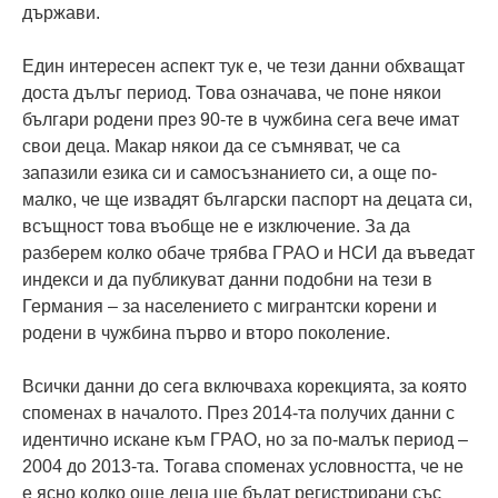
държави.
Един интересен аспект тук е, че тези данни обхващат
доста дълъг период. Това означава, че поне някои
българи родени през 90-те в чужбина сега вече имат
свои деца. Макар някои да се съмняват, че са
запазили езика си и самосъзнанието си, а още по-
малко, че ще извадят български паспорт на децата си,
всъщност това въобще не е изключение. За да
разберем колко обаче трябва ГРАО и НСИ да въведат
индекси и да публикуват данни подобни на тези в
Германия – за населението с мигрантски корени и
родени в чужбина първо и второ поколение.
Всички данни до сега включваха корекцията, за която
споменах в началото. През 2014-та получих данни с
идентично искане към ГРАО, но за по-малък период –
2004 до 2013-та. Тогава споменах условността, че не
е ясно колко още деца ще бъдат регистрирани със