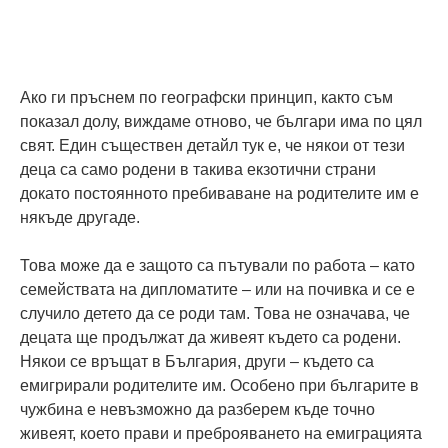
Ако ги пръснем по географски принцип, както съм
показал долу, виждаме отново, че българи има по цял
свят. Един съществен детайл тук е, че някои от тези
деца са само родени в такива екзотични страни
докато постоянното пребиваване на родителите им е
някъде другаде.
Това може да е защото са пътували по работа – като
семействата на дипломатите – или на почивка и се е
случило детето да се роди там. Това не означава, че
децата ще продължат да живеят където са родени.
Някои се връщат в България, други – където са
емигрирали родителите им. Особено при българите в
чужбина е невъзможно да разберем къде точно
живеят, което прави и преброяването на емиграцията