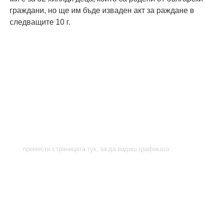
граждани, но ще им бъде изваден акт за раждане в
следващите 10 г.
премести страницата тук, за да видиш графиката