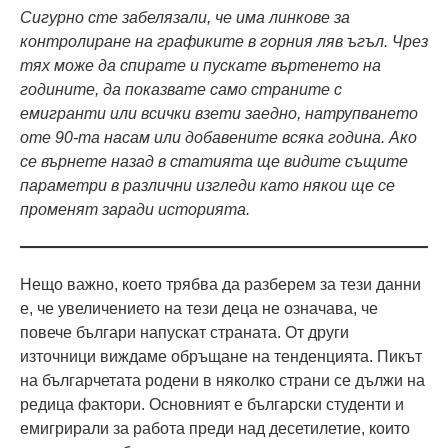
Сигурно сте забелязали, че има линкове за
контролиране на графиките в горния ляв ъгъл. Чрез
тях може да спирате и пускате въртенето на
годините, да показвате само страните с
емигранти или всички взети заедно, натрупването
оте 90-та насам или добавените всяка година. Ако
се върнете назад в статията ще видите същите
параметри в различни изгледи като някои ще се
променят заради историята.
Нещо важно, което трябва да разберем за тези данни
е, че увеличението на тези деца не означава, че
повече българи напускат страната. От други
източници виждаме обръщане на тенденцията. Пикът
на българчетата родени в няколко страни се дължи на
редица фактори. Основният е български студенти и
емигрирали за работа преди над десетилетие, които