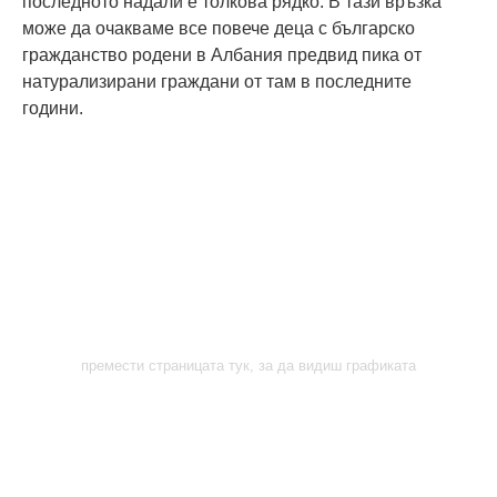
последното надали е толкова рядко. В тази връзка
може да очакваме все повече деца с българско
гражданство родени в Албания предвид пика от
натурализирани граждани от там в последните
години.
премести страницата тук, за да видиш графиката