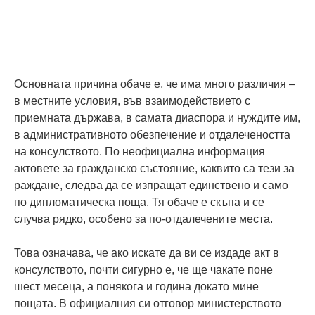
Основната причина обаче е, че има много различия –
в местните условия, във взаимодействието с
приемната държава, в самата диаспора и нуждите им,
в административното обезпечение и отдалечеността
на консулството. По неофициална информация
актовете за гражданско състояние, каквито са тези за
раждане, следва да се изпращат единствено и само
по дипломатическа поща. Тя обаче е скъпа и се
случва рядко, особено за по-отдалечените места.
Това означава, че ако искате да ви се издаде акт в
консулството, почти сигурно е, че ще чакате поне
шест месеца, а понякога и година докато мине
пощата. В официалния си отговор министерството