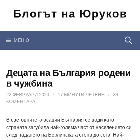
Отиди
Блогът на Юруков
на
съдържанието
Търсен
МЕНЮ
за:
Децата на България родени
в чужбина
22 ФЕВРУАРИ 2020
/
17 МИНУТИ ЧЕТЕНЕ
/
34
КОМЕНТАРА
В световните класации България се води като
страната загубила най-голяма част от населението си
след падането на Берлинската стена до сега. Най-