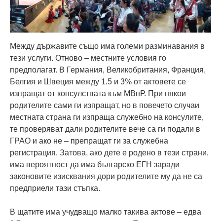
Между държавите също има големи разминавания в
тези услуги. Отново – местните условия го
предполагат. В Германия, Великобритания, Франция,
Белгия и Швеция между 1.5 и 3% от актовете се
изпращат от консулствата към МВнР. При някои
родителите сами ги изпращат, но в повечето случаи
местната страна ги изпраща служебно на консулите,
те проверяват дали родителите вече са ги подали в
ГРАО и ако не – препращат ги за служебна
регистрация. Затова, ако дете е родено в тези страни,
има вероятност да има българско ЕГН заради
законовите изисквания дори родителите му да не са
предприели тази стъпка.
В щатите има учудващо малко такива актове – едва