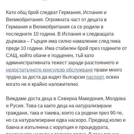
Като общ брой следват Германия, Испания и
Великобритания. Огромната част от децата в
Германия и Великобритания са се родили в
последните 10 години. В Испания и следващата
държава – Гърция има силно намаление след пика
преди 10 години. Има стабилен брой през годините от
САЩ, който обаче е подценен, тъй като
административната тежест заради разстоянието и
недостатъчното консулско обслужване
прави много
трудно за доста да вадят български
паспорт
, освен
когато не е крайно наложително.
Виждаме доста деца в Северна Македония, Молдова
и Русия. Това са както деца на натурализирани
граждани, така и такива, които са родени през 90-те,
но са натурализирани едва наскоро. Предвид колко е
бавна и изпълнена с корупция е процедурата,