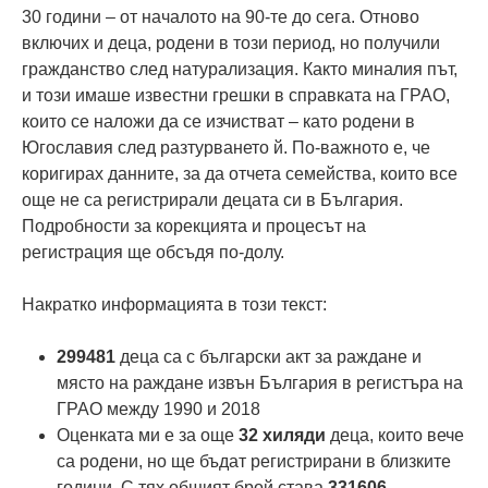
30 години – от началото на 90-те до сега. Отново
включих и деца, родени в този период, но получили
гражданство след натурализация. Както миналия път,
и този имаше известни грешки в справката на ГРАО,
които се наложи да се изчистват – като родени в
Югославия след разтурването й. По-важното е, че
коригирах данните, за да отчета семейства, които все
още не са регистрирали децата си в България.
Подробности за корекцията и процесът на
регистрация ще обсъдя по-долу.
Накратко информацията в този текст:
299481
деца са с български акт за раждане и
място на раждане извън България в регистъра на
ГРАО между 1990 и 2018
Оценката ми е за още
32 хиляди
деца, които вече
са родени, но ще бъдат регистрирани в близките
години. С тях общият брой става
331606