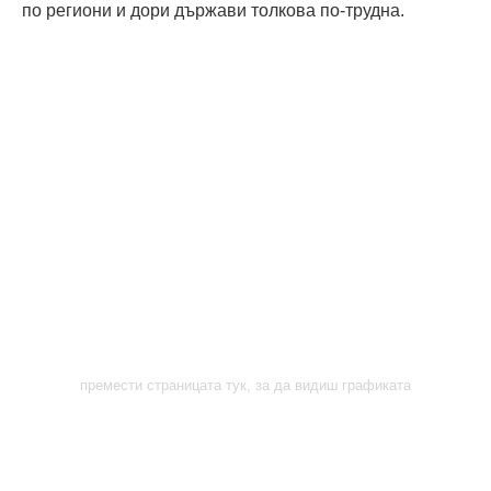
по региони и дори държави толкова по-трудна.
премести страницата тук, за да видиш графиката