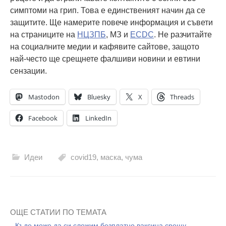
симптоми на грип. Това е единственият начин да се
защитите. Ще намерите повече информация и съвети
на страниците на
НЦЗПБ
, МЗ и
ECDC
. Не разчитайте
на социалните медии и кафявите сайтове, защото
най-често ще срещнете фалшиви новини и евтини
сензации.
Mastodon
Bluesky
X
Threads
Facebook
LinkedIn
Идеи
covid19
,
маска
,
чума
ОЩЕ СТАТИИ ПО ТЕМАТА
Къде може да си сложим безплатно ваксина срещу