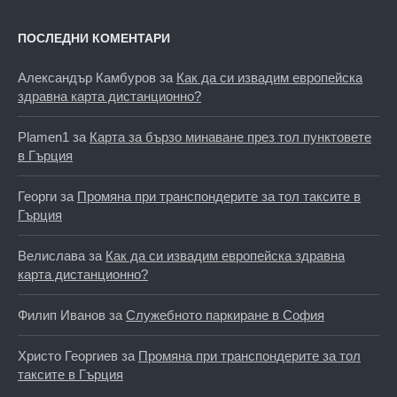
ПОСЛЕДНИ КОМЕНТАРИ
Александър Камбуров
за
Как да си извадим европейска
здравна карта дистанционно?
Plamen1
за
Карта за бързо минаване през тол пунктовете
в Гърция
Георги
за
Промяна при транспондерите за тол таксите в
Гърция
Велислава
за
Как да си извадим европейска здравна
карта дистанционно?
Филип Иванов
за
Служебното паркиране в София
Христо Георгиев
за
Промяна при транспондерите за тол
таксите в Гърция