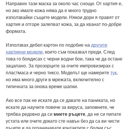
Направих тази маска за около час снощи. От хартия е,
но ако имате кожа няма да е много трудно
използвайки същите модели. Някои дори я правят от
хартия и отгоре залепват кожа, за да хванат по-добре
формата.
Използвах дебел картон по подобие на
другите
хартиени модели
, които съм показвал преди. След
това го боядисах с черни водни бои, така че да остане
зацапано. За прозорците за очите импровизирах с
пластмаса и черно тиксо. Моделът ще намерите
тук
,
но има много други в мрежата, включително с
типичната за онова време шапки.
Ако все пак не искате да се давате на паниката, но
искате да научите повече за вируса, запомнете, че
трябва редовно да си
миете ръцете
, да не си пипате
устата или очите докато сте навън без да са ви чисти
ръцете и да ограничавате контактите с болни със