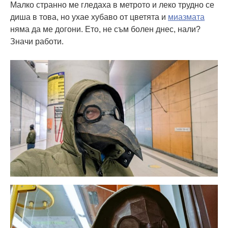
Малко странно ме гледаха в метрото и леко трудно се
диша в това, но ухае хубаво от цветята и
миазмата
няма да ме догони. Ето, не съм болен днес, нали?
Значи работи.