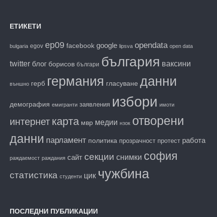
ЕТИКЕТИ
ep09
opendata
facebook
google
egov
bulgaria
lipsva
open data
българия
twitter
блог
ваксини
борисов
българи
данни
германия
гласуване
герб
външно
избори
демография
заявления
емигранти
имоти
отворени
карта
интернет
медии
мвр
нзок
данни
парламент
работа
политика
прозрачност
протест
софия
секции
снимки
сайт
раждаемост
раждания
чужбина
статистика
цик
студенти
ПОСЛЕДНИ ПУБЛИКАЦИИ