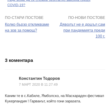
COVID-19?
ПО-СТАРИ ПОСТОВЕ
ПО-НОВИ ПОСТОВЕ
Навигация
Колко бързо откликваме
Дяволът не е дошъл сам
на
на зов за помощ?
при пандемията преди
100 г.
поста
3 коментара
Константин Тодоров
7 МАРТ 2020 В 11:27:49
Каним те в с.Кабиле, Ямболско, на Маскараден фестивал
Кукерландия ! Гарванът, който гони заразата.