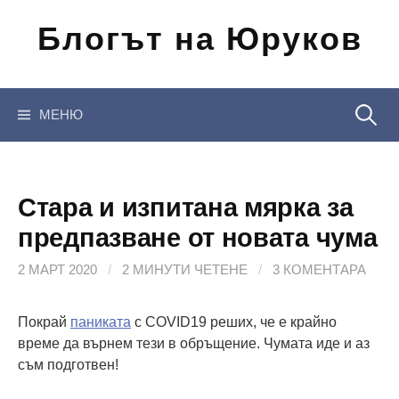
Отиди
Блогът на Юруков
на
съдържанието
Търсен
МЕНЮ
за:
Стара и изпитана мярка за
предпазване от новата чума
2 МАРТ 2020
/
2 МИНУТИ ЧЕТЕНЕ
/
3 КОМЕНТАРА
Покрай
паниката
с COVID19 реших, че е крайно
време да върнем тези в обръщение. Чумата иде и аз
съм подготвен!