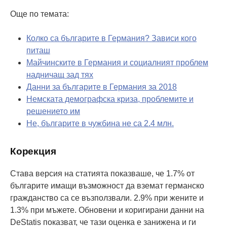
Още по темата:
Колко са българите в Германия? Зависи кого
питаш
Майчинските в Германия и социалният проблем
надничащ зад тях
Данни за българите в Германия за 2018
Немската демографска криза, проблемите и
решението им
Не, българите в чужбина не са 2.4 млн.
Корекция
Става версия на статията показваше, че 1.7% от
българите имащи възможност да вземат германско
гражданство са се възползвали. 2.9% при жените и
1.3% при мъжете. Обновени и коригирани данни на
DeStatis показват, че тази оценка е занижена и ги