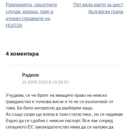
Ражданията, смъртните
Пет вида карти за шест
на
случаи, корона, грип и
български града
отново справките на
поста
НЦОЗА
4 коментара
Радков
15 ЮЛИ 2020 В 19:38:50
Учудвам, се че броят на имащите право на немско
гражданство е толкова висок и те не се възползват от
това. Би било интересно да разберем защо.
Аз също скоро ще вляза в тази статистика , но се надявам
бързо да се сдобия с немски паспорт. Все пак според
сегашното ЕС законодателство няма да се наложи да