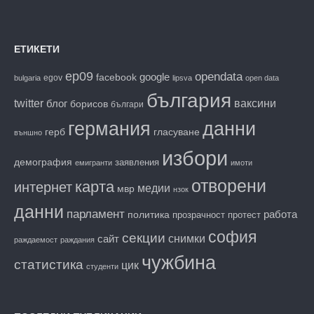
ЕТИКЕТИ
ep09
opendata
facebook
google
egov
bulgaria
lipsva
open data
българия
twitter
блог
ваксини
борисов
българи
данни
германия
гласуване
герб
външно
избори
демография
заявления
емигранти
имоти
отворени
карта
интернет
медии
мвр
нзок
данни
парламент
работа
политика
прозрачност
протест
софия
секции
снимки
сайт
раждаемост
раждания
чужбина
статистика
цик
студенти