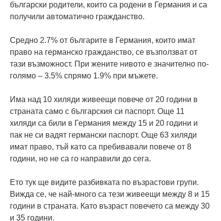
български родители, които са родени в Германия и са
получили автоматично гражданство.
Средно 2.7% от българите в Германия, които имат
право на германско гражданство, се възползват от
тази възможност. При жените нивото е значително по-
голямо – 3.5% спрямо 1.9% при мъжете.
Има над 10 хиляди живеещи повече от 20 години в
страната само с българския си паспорт. Още 11
хиляди са били в Германия между 15 и 20 години и
пак не си вадят германски паспорт. Още 63 хиляди
имат право, тъй като са пребивавали повече от 8
години, но не са го направили до сега.
Ето тук ще видите разбивката по възрастови групи.
Вижда се, че най-много са тези живеещи между 8 и 15
години в страната. Като възраст повечето са между 30
и 35 години.