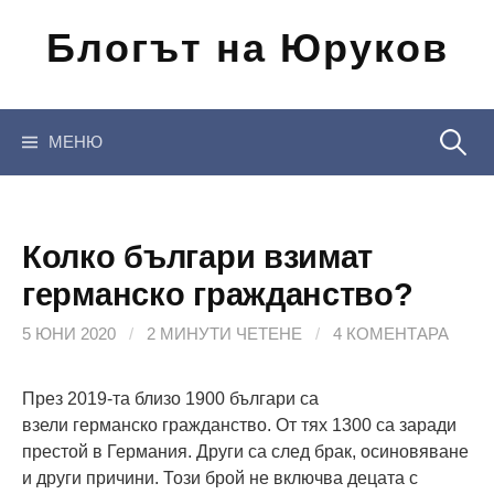
Отиди
Блогът на Юруков
на
съдържанието
Търсен
МЕНЮ
за:
Колко българи взимат
германско гражданство?
5 ЮНИ 2020
/
2 МИНУТИ ЧЕТЕНЕ
/
4 КОМЕНТАРА
През 2019-та близо 1900 българи са
взели германско гражданство. От тях 1300 са заради
престой в Германия. Други са след брак, осиновяване
и други причини. Този брой не включва децата с