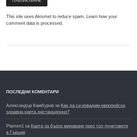
This site uses Akismet to reduce spam.
Learn how your
comment data is processed.
ПОСЛЕДНИ КОМЕНТАРИ
Александър Камбуров
за
Как да си извадим европейска
здравна карта дистанционно?
Plamen1
за
Карта за бързо минаване през тол пунктовете
в Гърция