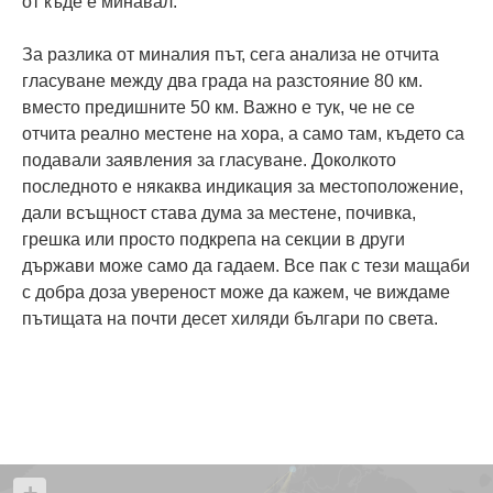
от къде е минавал.
За разлика от миналия път, сега анализа не отчита
гласуване между два града на разстояние 80 км.
вместо предишните 50 км. Важно е тук, че не се
отчита реално местене на хора, а само там, където са
подавали заявления за гласуване. Доколкото
последното е някаква индикация за местоположение,
дали всъщност става дума за местене, почивка,
грешка или просто подкрепа на секции в други
държави може само да гадаем. Все пак с тези мащаби
с добра доза увереност може да кажем, че виждаме
пътищата на почти десет хиляди българи по света.