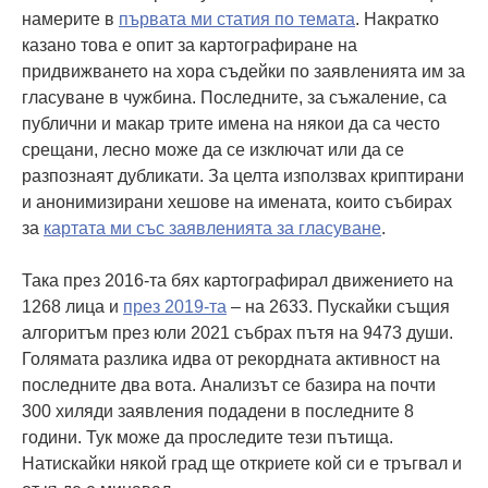
намерите в
първата ми статия по темата
. Накратко
казано това е опит за картографиране на
придвижването на хора съдейки по заявленията им за
гласуване в чужбина. Последните, за съжаление, са
публични и макар трите имена на някои да са често
срещани, лесно може да се изключат или да се
разпознаят дубликати. За целта използвах криптирани
и анонимизирани хешове на имената, които събирах
за
картата ми със заявленията за гласуване
.
Така през 2016-та бях картографирал движението на
1268 лица и
през 2019-та
– на 2633. Пускайки същия
алгоритъм през юли 2021 събрах пътя на 9473 души.
Голямата разлика идва от рекордната активност на
последните два вота. Анализът се базира на почти
300 хиляди заявления подадени в последните 8
години. Тук може да проследите тези пътища.
Натискайки някой град ще откриете кой си е тръгвал и