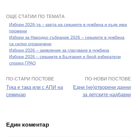
ОЩЕ СТАТИИ ПО ТЕМАТА
Избори 2026-та – карта на секциите в чужбина и къде има
промени
Избори за Народно събрание 2026 – секциите в чужбина
са силно ограничени
Избори 2026 – заявление за гласуване в чужбина
Избори 2026 – секциите в България и брой избиратели
според ГРАО
ПО-СТАРИ ПОСТОВЕ
ПО-НОВИ ПОСТОВЕ
Навигация
Тука е така или с АПИ на
Едни (не)отворени данни
на
семинар
за детските надбавки
поста
Един коментар