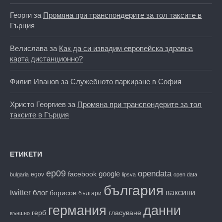
Георги
за
Промяна при транспондерите за тол таксите в
Гърция
Велислава
за
Как да си извадим европейска здравна
карта дистанционно?
Филип Иванов
за
Служебното паркиране в София
Христо Георгиев
за
Промяна при транспондерите за тол
таксите в Гърция
ЕТИКЕТИ
ep09
opendata
facebook
google
egov
bulgaria
lipsva
open data
българия
twitter
блог
ваксини
борисов
българи
данни
германия
гласуване
герб
външно