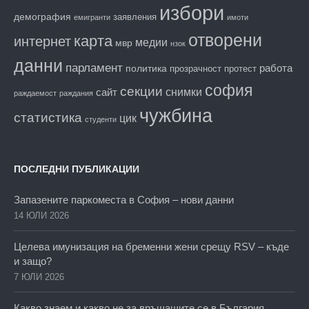
избори
демография
заявления
емигранти
имоти
отворени
карта
интернет
медии
мвр
нзок
данни
парламент
работа
политика
прозрачност
протест
софия
секции
снимки
сайт
раждаемост
раждания
чужбина
статистика
цик
студенти
ПОСЛЕДНИ ПУБЛИКАЦИИ
Запазените паркоместа в София – нови данни
14 ЮЛИ 2026
Целева имунизация на бременни жени срещу RSV – къде
и защо?
7 ЮЛИ 2026
Какво знаем и какво не за връщащите се в България