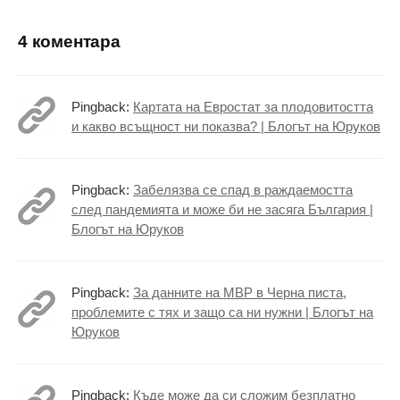
4 коментара
Pingback:
Картата на Евростат за плодовитостта
и какво всъщност ни показва? | Блогът на Юруков
Pingback:
Забелязва се спад в раждаемостта
след пандемията и може би не засяга България |
Блогът на Юруков
Pingback:
За данните на МВР в Черна писта,
проблемите с тях и защо са ни нужни | Блогът на
Юруков
Pingback:
Къде може да си сложим безплатно