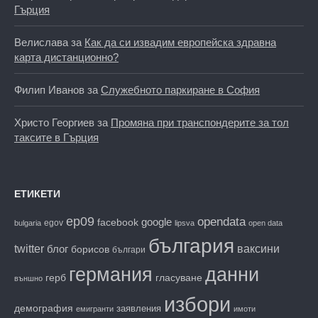
Гърция
Велислава
за
Как да си извадим европейска здравна
карта дистанционно?
Филип Иванов
за
Служебното паркиране в София
Христо Георгиев
за
Промяна при транспондерите за тол
таксите в Гърция
ЕТИКЕТИ
ep09
opendata
facebook
google
egov
bulgaria
lipsva
open data
българия
twitter
блог
ваксини
борисов
българи
данни
германия
гласуване
герб
външно
избори
демография
заявления
емигранти
имоти