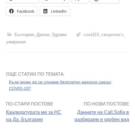
Facebook
LinkedIn
България
,
Данни
,
Здраве
covid19
,
смъртност
,
умирания
ОЩЕ СТАТИИ ПО ТЕМАТА
Къде може да си сложим безплатно ваксина срещу
COVID-19?
ПО-СТАРИ ПОСТОВЕ
ПО-НОВИ ПОСТОВЕ
Навигация
Кандидатурата ми за НС
Данните на Call.Sofia в
на
на Да, България
разбираем и удобен вид
поста