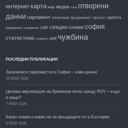
отворени
карта
интернет
медии
мвр
нзок
данни
парламент
работа
политика
прозрачност
протест
софия
секции
снимки
сайт
раждаемост
раждания
чужбина
статистика
цик
студенти
ПОСЛЕДНИ ПУБЛИКАЦИИ
Запазените паркоместа в София – нови данни
14 ЮЛИ 2026
Целева имунизация на бременни жени срещу RSV – къде
и защо?
7 ЮЛИ 2026
Какво знаем и какво не за връщащите се в България
6 ЮЛИ 2026