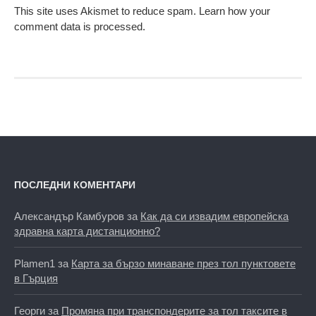
This site uses Akismet to reduce spam.
Learn how your
comment data is processed.
ПОСЛЕДНИ КОМЕНТАРИ
Александър Камбуров
за
Как да си извадим европейска
здравна карта дистанционно?
Plamen1
за
Карта за бързо минаване през тол пунктовете
в Гърция
Георги
за
Промяна при транспондерите за тол таксите в