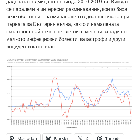
дадената седмица от периода 2010-2019-та. Виждат
се паралели и интересни разминавания, които бяха
вече обяснени с разминаването в диагностиката при
първата за България вълна, както и намалената
смъртност най-вече през летните месеци заради по-
малкото инфекциозни болести, катастрофи и други
инциденти като цяло.
Mastodon
Bluesky
X
Threads