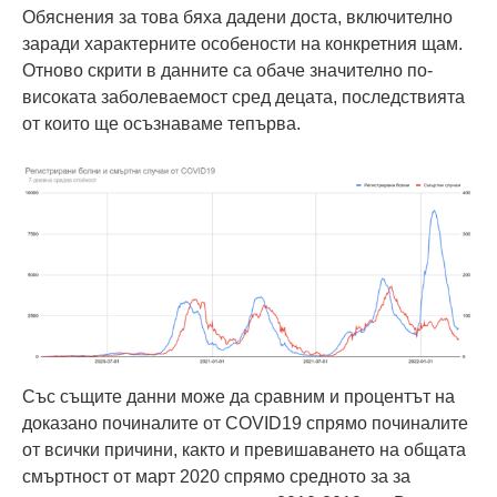
Обяснения за това бяха дадени доста, включително
заради характерните особености на конкретния щам.
Отново скрити в данните са обаче значително по-
високата заболеваемост сред децата, последствията
от които ще осъзнаваме тепърва.
Със същите данни може да сравним и процентът на
доказано починалите от COVID19 спрямо починалите
от всички причини, както и превишаването на общата
смъртност от март 2020 спрямо средното за за