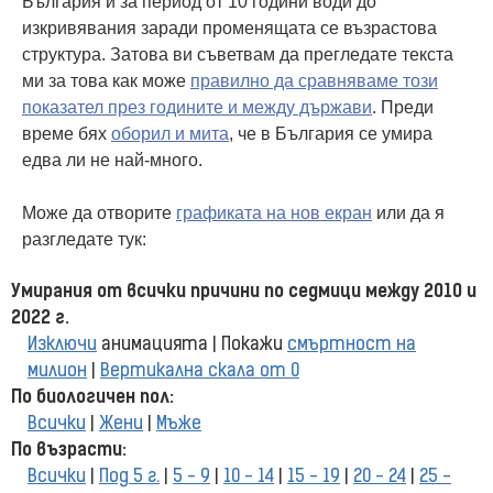
България и за период от 10 години води до
изкривявания заради променящата се възрастова
структура. Затова ви съветвам да прегледате текста
ми за това как може
правилно да сравняваме този
показател през годините и между държави
. Преди
време бях
оборил и мита
, че в България се умира
едва ли не най-много.
Може да отворите
графиката на нов екран
или да я
разгледате тук: