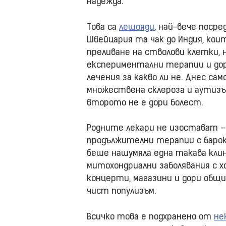
надежда.
Това са
лешояди
, най-вече посре
Швейцария та чак до Индия, кои
преливане на стволови клетки, 
експериментални терапии и до
лечения за какво ли не. Днес са
множествена склероза и аутизъм
второто не е дори болест.
Родните лекари не изостават – 
продължителни терапии с барок
беше нашумяла една такава кли
митохондриални заболявания с х
концерти, магазини и дори общ
чист популизъм.
Всичко това е подхранено от
не