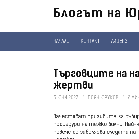
Отиди
Блогът на Ю
на
съдържанието
НАЧАЛО
КОНТАКТ
ЛИЦЕНЗ
Търговците на н
жертви
5 ЮНИ 2023
/
БОЯН ЮРУКОВ
/
2 МИ
Зачестяват призивите за събира
процедури на тежко болни. Най-ч
повече се забелязва следата на