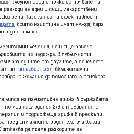
ция, злоупотреби и пряко източване на
е разходи за едни и същи лекарствени
оки цени. Тази липса на ефективност,
ецата
, които наистина имат нужда, кара
о и да е помощ.
 легитимни лечения, но и още повече,
рговците на надежда. В публичното
азличат едните от другите, а повечето
ягат от
отговорност
, включително
разбрано желание да помогнат, а понякога
та липса на палиативна грижа в държавата
т по мои наблюдения 2/3 от събраните
ерапия и поддържаща грижа в прескъпи
 за пред отчаяните родители очакващи
 отказва да поеме разходите за