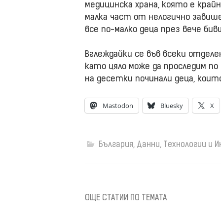
медицинска храна, която е край
малка част от нелогично завише
все по-малко деца през вече бив
Вглеждайки се във всеки отделе
като цяло може да проследим п
на десетки починали деца, които
Mastodon
Bluesky
X
България
,
Данни
,
Технологии и 
ОЩЕ СТАТИИ ПО ТЕМАТА