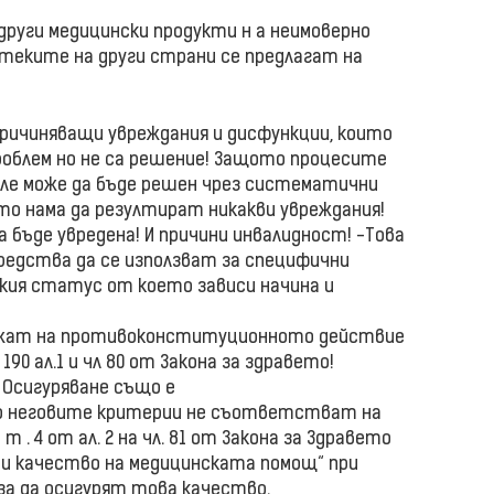
 други медицински продукти н а неимоверно
птеките на други страни се предлагат на
причиняващи увреждания и дисфункции, които
роблем но не са решение! Защото процесите
бле може да бъде решен чрез систематични
то нама да резултират никакви увреждания!
 бъде увредена! И причини инвалидност! -Това
средства да се използват за специфични
кия статус от което зависи начина и
дъжат на противоконституционното действие
90 ал.1 и чл 80 от Закона за здравето!
 Осигуряване също е
 неговите критерии не съответстват на
 . 4 от ал. 2 на чл. 81 от Закона за Здравето
и качество на медицинската помощ“ при
за да осигурят това качество.