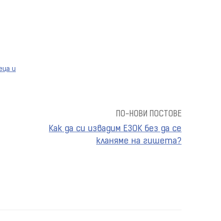
еца и
ПО-НОВИ ПОСТОВЕ
Как да си извадим ЕЗОК без да се
кланяме на гишета?