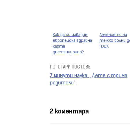
Как да си извадим
Лечението на
европейска здравна
тежко болни д
карта
НЗОК
дистанционно?
ПО-СТАРИ ПОСТОВЕ
Навигация
3 минути наука: „Дете с трима
на
родители“
поста
2 коментара