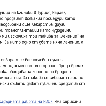
дници на клиники в Турция, Израел,
то продават всякакви процедури като
неодобрени още лекарства, други
ри трансплантации като чудодейни
мо ми изскочиха три такива за „лечение“ на
. За нито едно от двете няма лечение, а
събират се баснословни суми за
амери, хомеопатия и прочие. Преди време
ника обещаваща лечение на вродени
омеопатия. За такива се събират пари по
ински съвети дават публични средства от
кадърната работа на НЗОК
. Има сериозни