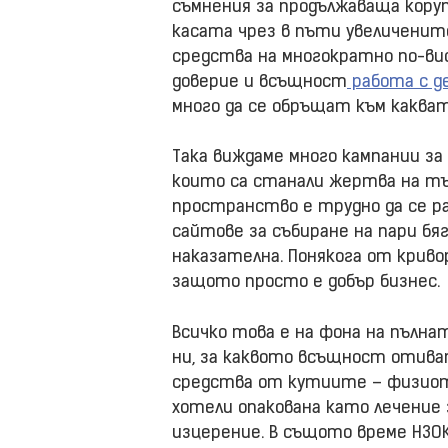
съмнения за продължаваща коруп
касата чрез в пъти увеличенит
средства на многократно по-вис
доверие и всъщност
работа с д
много да се обръщат към какват
Така виждаме много кампании за
които са станали жертва на тъ
пространство е трудно да се р
сайтове за събиране на пари б
наказателна. Понякога от криво
защото просто е добър бизнес.
Всичко това е на фона на пълна
ни, за каквото всъщност отива
средства от кутиите – физиот
хотели опакована като лечение
изцерение. В същото време НЗОК