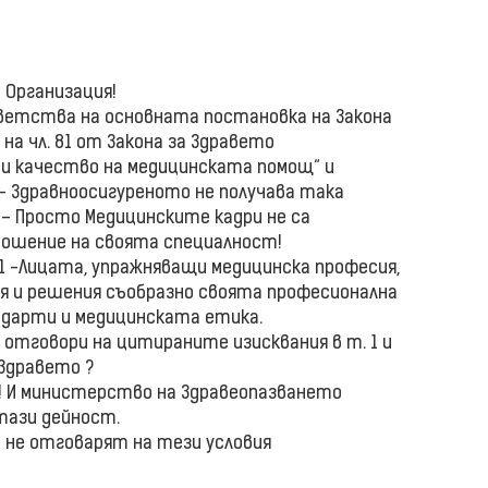
а Организация!
тветства на основната постановка на Закона
 2 на чл. 81 от Закона за Здравето
и качество на медицинската помощ“ и
– Здравноосигуреното не получава така
– Просто Медицинските кадри не са
ошение на своята специалност!
. 1 -Лицата, упражняващи медицинска професия,
ия и решения съобразно своята професионална
ндарти и медицинската етика.
 отговори на цитираните изисквания в т. 1 и
а Здравето ?
и! И министерство на Здравеопазването
тази дейност.
 не отговарят на тези условия