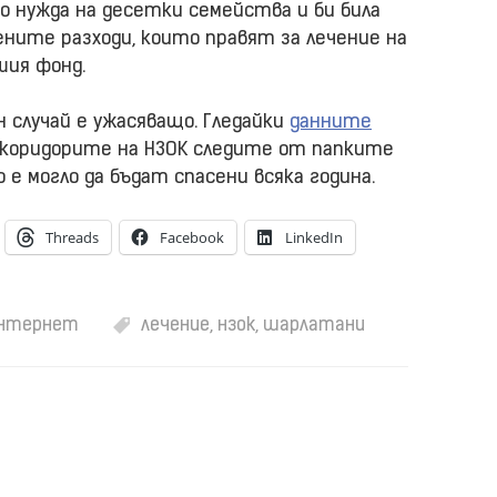
но нужда на десетки семейства и би била
ните разходи, които правят за лечение на
шия фонд.
н случай е ужасяващо. Гледайки
данните
о коридорите на НЗОК следите от папките
 е могло да бъдат спасени всяка година.
Threads
Facebook
LinkedIn
Интернет
лечение
,
нзок
,
шарлатани