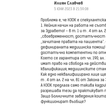
Илиян Славчев
5 ЮНИ 2023 В 21:59:08
Проблема е, че НЗОК е спекулантск
1. Нейния начин на работа не съо
за Здравето! – в т. 1 и т . 4 от ал.
„своевременност, достатъчност 
„зачитане правата на пациента“. 
дефинираната медицинска помощ! 
достатъчно компетентни по отн
Което се гарантира от чл. 190, ал
имат право на свобода на действ
квалификация, медицинските ста
Как едно неквалифицирано лице ще
т . 4 от ал. 2 на чл. 81 от Закона з
А НЗОК предлага само такива кадр
разрешава тези да практикуват 
Защо Болничните заведения които
функционират въобще?