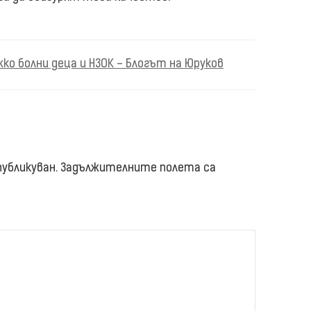
ко болни деца и НЗОК – Блогът на Юруков
убликуван.
Задължителните полета са