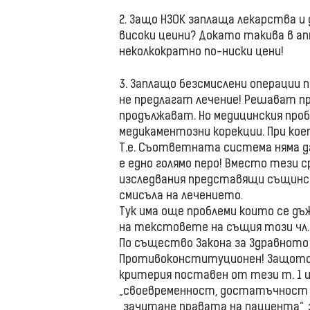
2. Защо НЗОК заплаща лекарства и
високи цеини? Докато такива в а
неколкократно по-ниски цени!
3. Заплащо безсмислени операции 
не предлагат лечение! Решават п
продължават. Но медицинския про
медикаментозни корекции. При кое
Т.е. Съответната система няма да
е едно голямо перо! Вместо тези 
изследвания представящи същинс
смисъла на лечението.
Тук има още проблеми които се 
на текстовете на същия този чл. 1
По същество Закона за Здравното
Противоконституционен! Защото
критерия поставен от тези т. 1 и т
„своевременност, достатъчност 
„зачитане правата на пациента“, 