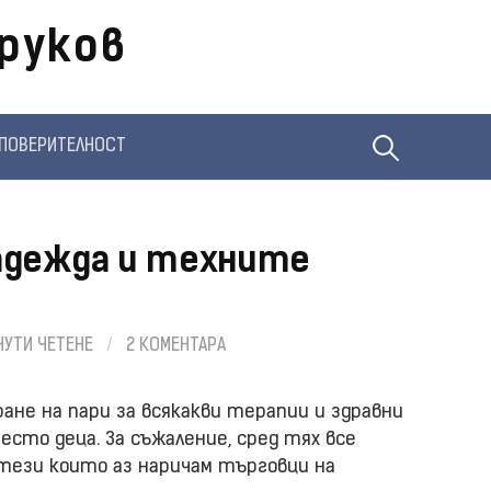
руков
Търсене
ПОВЕРИТЕЛНОСТ
за:
адежда и техните
НУТИ ЧЕТЕНЕ
/
2 КОМЕНТАРА
не на пари за всякакви терапии и здравни
есто деца. За съжаление, сред тях все
 тези които аз наричам търговци на