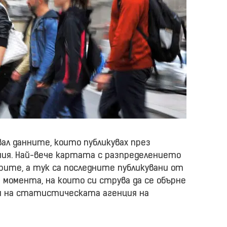
вал данните, които публикувах през
ния. Най-вече картата с разпределението
ерите, а тук са последните публикувани от
и момента, на които си струва да се обърне
ни на статистическата агенция на