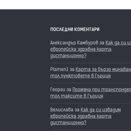
ПОСЛЕДНИ КОМЕНТАРИ
Александър Камбуров
за
Как да си 
европейска здравна карта
дистанционно?
Plamen1
за
Карта за бързо минаван
тол пунктовете в Гърция
Георги
за
Промяна при транспонде
тол таксите в Гърция
Велислава
за
Как да си извадим
европейска здравна карта
дистанционно?