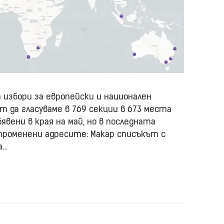
 избори за европейски и национален
 да гласуваме в 769 секции в 673 места
бявени в края на май, но в последната
 променени адресите: Макар списъкът с
а…