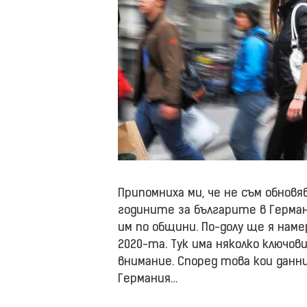
Припомниха ми, че не съм обновя
годините за българите в Герма
им по общини. По-долу ще я нам
2020-та. Тук има няколко ключов
внимание. Според това кои дан
Германия…