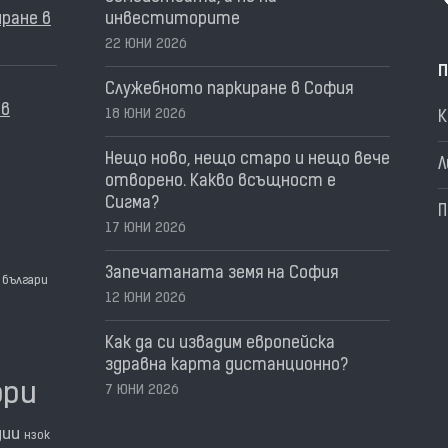
ране в
инвеститорите
22 ЮНИ 2026
П
Служебното паркиране в София
 в
18 ЮНИ 2026
Нещо ново, нещо старо и нещо вече
Л
отворено. Какво всъщност е
Сигма?
П
17 ЮНИ 2026
Запечатаната земя на София
българи
12 ЮНИ 2026
Как да си извадим европейска
здравна карта дистанционно?
ори
7 ЮНИ 2026
дии
нзок