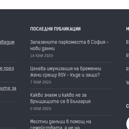
ПОСЛЕДНИ ПУБЛИКАЦИИ
М
извадим
Запазените паркоместа в София –
В
нови данни
R
14 ЮЛИ 2026
е през
Целева имунизация на бременни
R
жени срещу RSV – къде и защо?
7 ЮЛИ 2026
W
рите за
Какво знаем и какво не за
връщащите се в България
С
6 ЮЛИ 2026
Местни данъци в помощ на
семействата, а не на