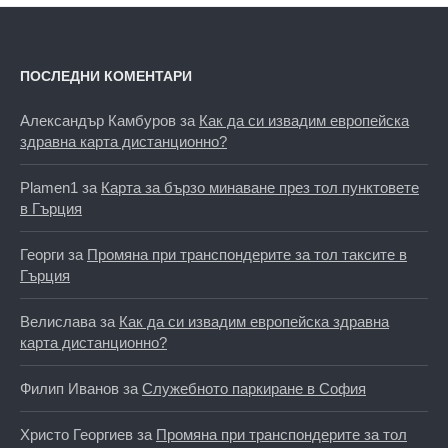
ПОСЛЕДНИ КОМЕНТАРИ
Александър Камбуров
за
Как да си извадим европейска
здравна карта дистанционно?
Plamen1
за
Карта за бързо минаване през тол пунктовете
в Гърция
Георги
за
Промяна при транспондерите за тол таксите в
Гърция
Велислава
за
Как да си извадим европейска здравна
карта дистанционно?
Филип Иванов
за
Служебното паркиране в София
Христо Георгиев
за
Промяна при транспондерите за тол