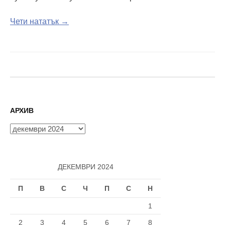
Чети нататък →
АРХИВ
Архив
ДЕКЕМВРИ 2024
П
В
С
Ч
П
С
Н
1
2
3
4
5
6
7
8