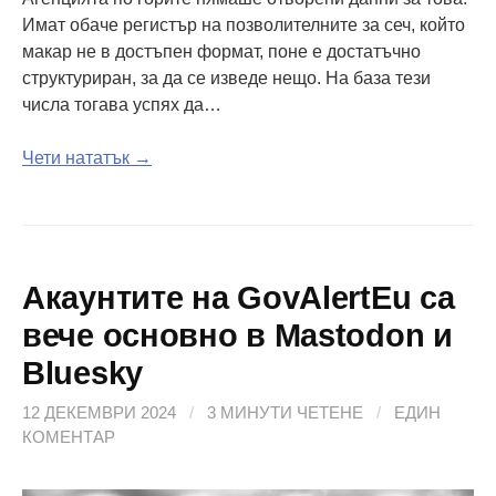
Имат обаче регистър на позволителните за сеч, който
макар не в достъпен формат, поне е достатъчно
структуриран, за да се изведе нещо. На база тези
числа тогава успях да…
Чети нататък →
Акаунтите на GovAlertEu са
вече основно в Mastodon и
Bluesky
12 ДЕКЕМВРИ 2024
/
3 МИНУТИ ЧЕТЕНЕ
/
ЕДИН
КОМЕНТАР