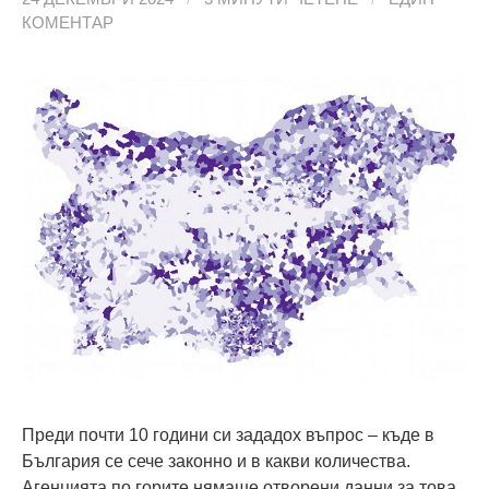
КОМЕНТАР
Преди почти 10 години си зададох въпрос – къде в
България се сече законно и в какви количества.
Агенцията по горите нямаше отворени данни за това.