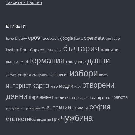
таксите в Гърция
ЕТИКЕТИ
ep09
opendata
facebook
google
egov
bulgaria
lipsva
open data
българия
twitter
блог
ваксини
борисов
българи
данни
германия
гласуване
герб
външно
избори
демография
заявления
емигранти
имоти
отворени
карта
интернет
медии
мвр
нзок
данни
парламент
работа
политика
прозрачност
протест
софия
секции
снимки
сайт
раждаемост
раждания
чужбина
статистика
цик
студенти