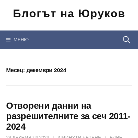
Отиди
Блогът на Юруков
на
съдържанието
Търсен
МЕНЮ
за:
Месец:
декември 2024
Отворени данни на
разрешителните за сеч 2011-
2024
24 ДЕКЕМВРИ 2024
/
3 МИНУТИ ЧЕТЕНЕ
/
ЕДИН