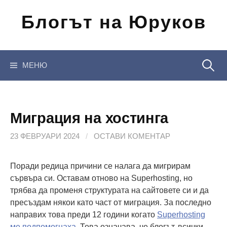
Отиди
Блогът на Юруков
на
съдържанието
Търсен
МЕНЮ
за:
Миграция на хостинга
23 ФЕВРУАРИ 2024
/
ОСТАВИ КОМЕНТАР
Поради редица причини се налага да мигрирам
сървъра си. Оставам отново на Superhosting, но
трябва да променя структурата на сайтовете си и да
пресъздам някои като част от миграция. За последно
направих това преди 12 години когато
Superhosting
ме подпомогнаха
. Това означава, че блогът, всички