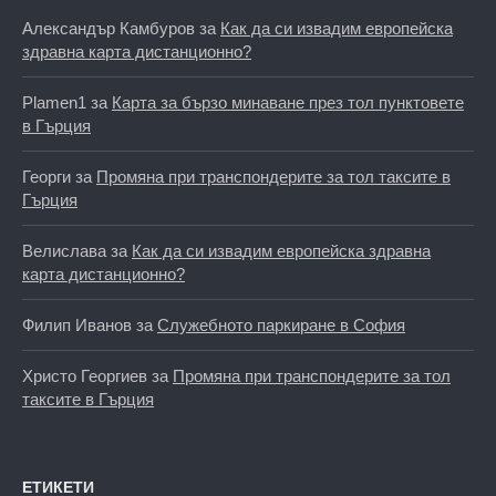
Александър Камбуров
за
Как да си извадим европейска
здравна карта дистанционно?
Plamen1
за
Карта за бързо минаване през тол пунктовете
в Гърция
Георги
за
Промяна при транспондерите за тол таксите в
Гърция
Велислава
за
Как да си извадим европейска здравна
карта дистанционно?
Филип Иванов
за
Служебното паркиране в София
Христо Георгиев
за
Промяна при транспондерите за тол
таксите в Гърция
ЕТИКЕТИ