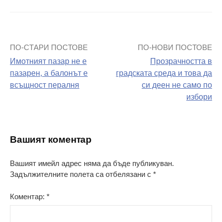
ПО-СТАРИ ПОСТОВЕ
ПО-НОВИ ПОСТОВЕ
Навигация
Имотният пазар не е
Прозрачността в
на
пазарен, а балонът е
градската среда и това да
всъщност пералня
си деен не само по
поста
избори
Вашият коментар
Вашият имейл адрес няма да бъде публикуван.
Задължителните полета са отбелязани с
*
Коментар:
*