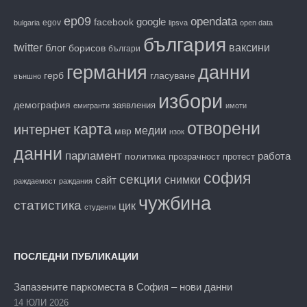
ep09
opendata
facebook
google
egov
bulgaria
lipsva
open data
българия
twitter
блог
ваксини
борисов
българи
данни
германия
гласуване
герб
външно
избори
демография
заявления
емигранти
имоти
отворени
карта
интернет
медии
мвр
нзок
данни
парламент
работа
политика
прозрачност
протест
софия
секции
снимки
сайт
раждаемост
раждания
чужбина
статистика
цик
студенти
ПОСЛЕДНИ ПУБЛИКАЦИИ
Запазените паркоместа в София – нови данни
14 ЮЛИ 2026